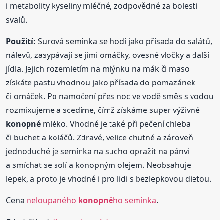
i metabolity kyseliny mléčné, zodpovědné za bolesti
svalů.
Použití:
Surová semínka se hodí jako přísada do salátů,
nálevů, zasypávají se jimi omáčky, ovesné vločky a další
jídla. Jejich rozemletím na mlýnku na mák či maso
získáte pastu vhodnou jako přísada do pomazánek
či omáček. Po namočení přes noc ve vodě směs s vodou
rozmixujeme a scedíme, čímž získáme super výživné
konopné
mléko. Vhodné je také při pečení chleba
či buchet a koláčů. Zdravé, velice chutné a zároveň
jednoduché je semínka na sucho opražit na pánvi
a smíchat se solí a konopným olejem. Neobsahuje
lepek, a proto je vhodné i pro lidi s bezlepkovou dietou.
Cena
neloupaného
konopné
ho semínka
.