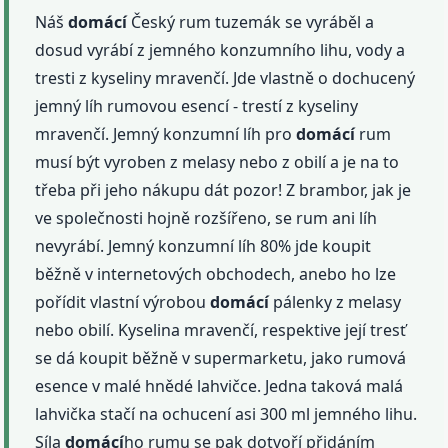
Náš
domácí
Český rum tuzemák se vyráběl a
dosud vyrábí z jemného konzumního lihu, vody a
tresti z kyseliny mravenčí. Jde vlastně o dochucený
jemný líh rumovou esencí - trestí z kyseliny
mravenčí. Jemný konzumní líh pro
domácí
rum
musí být vyroben z melasy nebo z obilí a je na to
třeba při jeho nákupu dát pozor! Z brambor, jak je
ve společnosti hojně rozšířeno, se rum ani líh
nevyrábí. Jemný konzumní líh 80% jde koupit
běžně v internetových obchodech, anebo ho lze
pořídit vlastní výrobou
domácí
pálenky z melasy
nebo obilí. Kyselina mravenčí, respektive její tresť
se dá koupit běžně v supermarketu, jako rumová
esence v malé hnědé lahvičce. Jedna taková malá
lahvička stačí na ochucení asi 300 ml jemného lihu.
Síla
domácí
ho rumu se pak dotvoří přidáním