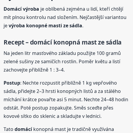
Domácí
výroba
je oblíbená zejména u lidí, kteří chtějí
mít plnou kontrolu nad složením. Nejčastější variantou
je
výroba
konopné
masti
ze sádla
.
Recept –
domácí
konopná mast ze sádla
Na jeden litr masťového základu použijte 100 gramů
zelené sušiny ze samičích rostlin. Poměr květu a listí
zachovejte přibližně 1 : 3–4.
Postup
: Nechte rozpustit přibližně 1 kg vepřového
sádla, přidejte 2–3 hrsti konopných listů a za stálého
míchání krátce povařte asi 5 minut. Nechte 24–48 hodin
odstát. Poté postup zopakujte. Směs sceďte přes
kovové sítko do sklenic a skladujte v lednici.
Tato
domácí
konopná mast je tradičně využívána