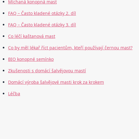
Míchaná konopná mast
FAQ – Často kladené otázky 2. díl
FAQ – Často kladené otázky 3. díl
Co léčí kaštanová mast
Co by měl lékař říct pacientům, kteří používají černou mast?
BIO konopné semínko
Zkušenosti s domácí šalvějovou mastí
Domácí výroba šalvějové masti krok za krokem
Léčba