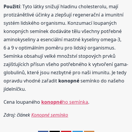
Použití
: Tyto látky snižují hladinu cholesterolu, mají
protizánětlivé účinky a zlepšují regenerační a imunitní
systém lidského organismu. Konzumací loupaných
konopných semínek dodáváte tělu všechny potřebné
aminokyseliny a esenciální mastné kyseliny omega-3,
6 a 9 v optimálním poměru pro lidský organismus.
Semínka obsahují velké množství stopových prvků
zajišťujících přísun všeho potřebného k vytvoření gama-
globulinů, které jsou nezbytné pro naši imunitu. Je tedy
opravdu vhodné zařadit
konopné
semínko do našeho
jídelníčku.
Cena loupaného
konopné
ho semínka
.
Zdroj: článek
Konopné semínko