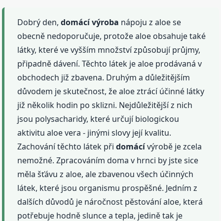
Dobrý den,
domácí
výroba
nápoju z aloe se
obecně nedoporučuje, protože aloe obsahuje také
látky, které ve vyšším množství způsobují průjmy,
připadně dávení. Těchto látek je aloe prodávaná v
obchodech již zbavena. Druhým a důležitějším
důvodem je skutečnost, že aloe ztrácí účinné látky
již několik hodin po sklizni. Nejdůležitější z nich
jsou polysacharidy, které určují biologickou
aktivitu aloe vera - jinými slovy její kvalitu.
Zachování těchto látek při
domácí
výrobě je zcela
nemožné. Zpracováním doma v hrnci by jste sice
měla šťávu z aloe, ale zbavenou všech účinných
látek, které jsou organismu prospěšné. Jedním z
dalších důvodů je náročnost pěstování aloe, která
potřebuje hodně slunce a tepla, jedině tak je