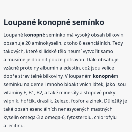
Loupané
konopné
semínko
Loupané
konopné
semínko má vysoký obsah bílkovin,
obsahuje 20 aminokyselin, z toho 8 esenciálních. Tedy
takových, které si lidské tělo neumí vytvořit samo
a musíme je doplnit pouze potravou. Dále obsahuje
vzácné proteiny albumin a edestin, což jsou velice
dobře stravitelné bílkoviny. V loupaném
konopné
m
semínku najdeme i mnoho bioaktivních látek, jako jsou
vitamíny E, B1, B2, a také minerály a stopové prvky:
vápník, hořčík, draslík, železo, fosfor a zinek. Důležitý je
také obsah esenciálních nenasycených mastných
kyselin omega-3 a omega-6, fytosterolu, chlorofylu
a lecitinu.