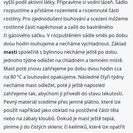
vyšší podíl aktivní látky. Připravíme si vodní lázeň. Sádlo
rozpustíme a přidáme rozemleté a rozemnuté části
rostliny. Pro zjednodušení louhování a scezení můžeme
rostlinné části napěchovat a zašít do bavlněného
či gázového sáčku. V rozpuštěném sádle směs po dobu
dvou hodin louhujeme a necháme vychladnout. Základ
masti
společně s bylinnou necháme ještě po dobu
jednoho týdne odležet na chladném a temném místě.
Mast poté znovu zahřejeme po dobu dvou hodin cca
na 80 °C a louhování opakujeme. Následné čtyři týdny
necháme mast odležet, poté ji ještě naposled
zahřejeme tak, abychom ji přivedli do stavu tekutosti.
Pevný materiál scedíme přes jemné plátno, které lze
použít například jako obklad na postižené části těla
nebo na zábaly kloubů. Dokud je mast ještě teplá,
plníme ji do čistých sklenic či kelímků, které lze opatřit