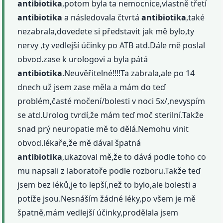
antibiotika
,potom byla ta nemocnice,vlastně třetí
antibiotika
a následovala čtvrtá
antibiotika
,také
nezabrala,dovedete si představit jak mě bylo,ty
nervy ,ty vedlejší účinky po ATB atd.Dále mě poslal
obvod.zase k urologovi a byla pátá
antibiotika
.Neuvěřitelné!!!!Ta zabrala,ale po 14
dnech už jsem zase měla a mám do teď
problém,časté močení/bolesti v noci 5x/,nevyspím
se atd.Urolog tvrdí,že mám teď moč sterilní.Takže
snad prý neuropatie mě to dělá.Nemohu vinit
obvod.lékaře,že mě dával špatná
antibiotika
,ukazoval mě,že to dává podle toho co
mu napsali z laboratoře podle rozboru.Takže teď
jsem bez léků,je to lepší,než to bylo,ale bolesti a
potíže jsou.Nesnáším žádné léky,po všem je mě
špatně,mám vedlejší účinky,prodělala jsem