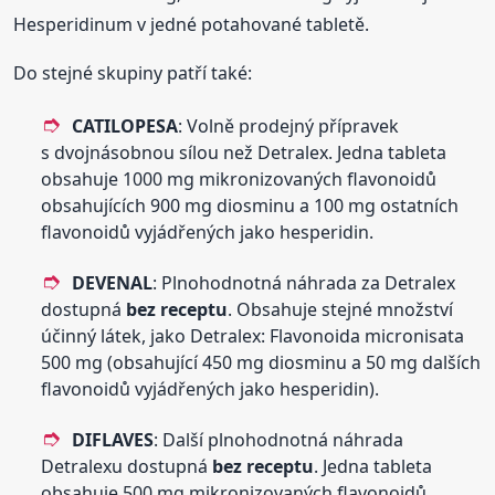
Hesperidinum v jedné potahované tabletě.
Do stejné skupiny patří také:
CATILOPESA
: Volně prodejný přípravek
s dvojnásobnou sílou než Detralex. Jedna tableta
obsahuje 1000 mg mikronizovaných flavonoidů
obsahujících 900 mg diosminu a 100 mg ostatních
flavonoidů vyjádřených jako hesperidin.
DEVENAL
: Plnohodnotná náhrada za Detralex
dostupná
bez receptu
. Obsahuje stejné množství
účinný látek, jako Detralex: Flavonoida micronisata
500 mg (obsahující 450 mg diosminu a 50 mg dalších
flavonoidů vyjádřených jako hesperidin).
DIFLAVES
: Další plnohodnotná náhrada
Detralexu dostupná
bez receptu
. Jedna tableta
obsahuje 500 mg mikronizovaných flavonoidů,