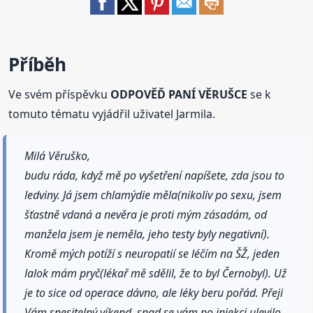
Příběh
Ve svém příspěvku
ODPOVĚĎ PANÍ VĚRUŠCE
se k
tomuto tématu vyjádřil uživatel Jarmila.
Milá Věruško,
budu ráda, když mě po vyšetření napíšete, zda jsou to
ledviny. Já jsem chlamýdie měla(nikoliv po sexu, jsem
šťastně vdaná a nevěra je proti mým zásadám, od
manžela jsem je neměla, jeho testy byly negativní).
Kromě mých potíží s neuropatií se léčím na ŠŽ, jeden
lalok mám pryč(lékař mě sdělil, že to byl Černobyl). Už
je to sice od operace dávno, ale léky beru pořád. Přeji
Vám snesitelný víkend, snad se vám po injekci ulevilo.