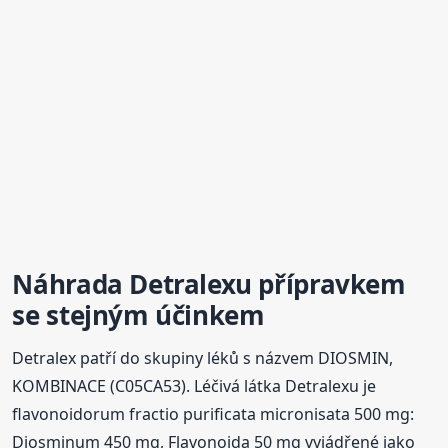
Náhrada Detralexu přípravkem
se stejným účinkem
Detralex patří do skupiny léků s názvem DIOSMIN,
KOMBINACE (C05CA53). Léčivá látka Detralexu je
flavonoidorum fractio purificata micronisata 500 mg:
Diosminum 450 mg, Flavonoida 50 mg vyjádřené jako