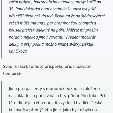
začal průjem, bolesti břicha a teploty mu vyskočili na
39. Paní doktorka nám oznámila že musí byt ještě
přísnější dieta než do teď. Řekla mi že na štědrovečerní
večeři může mít max. par brambor štouchanych a
kousek prsíček udělané na páře. Můžete mi prosím
poradit, nějakou jinou variantu? Předem mockrát
děkuji a přeji pokud možno klidné svátky. Děkuji
Čančíková
Svou reakci k tomuto příspěvku přidal uživatel
Cempírek.
Jídlo pro pacienty s mononukléozou je založeno
na základních potravinách bez přidaného tuku. Při
této dietě je třeba opustit zvyklosti tradiční české
kuchyně a přemýšlet o jídle, jako byste byla na