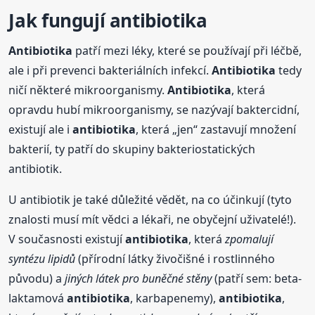
Jak fungují
antibiotika
Antibiotika
patří mezi léky, které se používají při léčbě,
ale i při prevenci bakteriálních infekcí.
Antibiotika
tedy
ničí některé mikroorganismy.
Antibiotika
, která
opravdu hubí mikroorganismy, se nazývají baktercidní,
existují ale i
antibiotika
, která „jen“ zastavují množení
bakterií, ty patří do skupiny bakteriostatických
antibiotik.
U antibiotik je také důležité vědět, na co účinkují (tyto
znalosti musí mít vědci a lékaři, ne obyčejní uživatelé!).
V současnosti existují
antibiotika
, která
zpomalují
syntézu lipidů
(přírodní látky živočišné i rostlinného
původu) a
jiných látek pro buněčné stěny
(patří sem: beta-
laktamová
antibiotika
, karbapenemy),
antibiotika
,