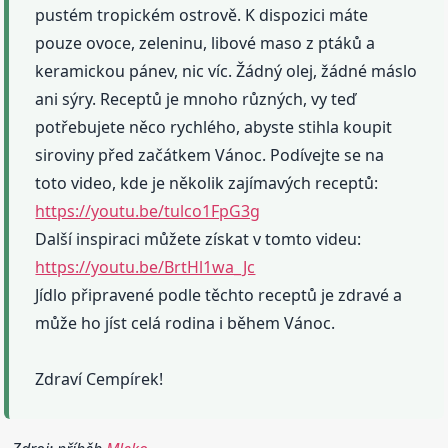
pustém tropickém ostrově. K dispozici máte
pouze ovoce, zeleninu, libové maso z ptáků a
keramickou pánev, nic víc. Žádný olej, žádné máslo
ani sýry. Receptů je mnoho různých, vy teď
potřebujete něco rychlého, abyste stihla koupit
siroviny před začátkem Vánoc. Podívejte se na
toto video, kde je několik zajímavých receptů:
https://youtu.be/tulco1FpG3g
Další inspiraci můžete získat v tomto videu:
https://youtu.be/BrtHl1wa_Jc
Jídlo připravené podle těchto receptů je zdravé a
může ho jíst celá rodina i během Vánoc.
Zdraví Cempírek!