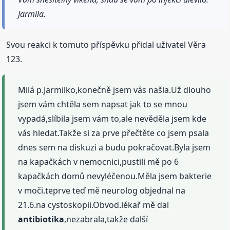
Jarmila.
Svou reakci k tomuto příspěvku přidal uživatel Věra
123.
Milá p.Jarmilko,konečně jsem vás našla.Už dlouho
jsem vám chtěla sem napsat jak to se mnou
vypadá,slíbila jsem vám to,ale nevěděla jsem kde
vás hledat.Takže si za prve přečtěte co jsem psala
dnes sem na diskuzi a budu pokračovat.Byla jsem
na kapačkách v nemocnici,pustili mě po 6
kapačkách domů nevyléčenou.Měla jsem bakterie
v moči.teprve teď mě neurolog objednal na
21.6.na cystoskopii.Obvod.lékař mě dal
antibiotika
,nezabrala,takže další