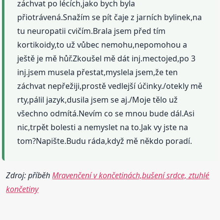
záchvat po lécích,jako bych byla
přiotrávená.Snažím se pít čaje z jarních bylinek,na
tu neuropatii cvičím.Brala jsem před tím
kortikoidy,to už vůbec nemohu,nepomohou a
ještě je mě hůř.Zkoušel mě dát inj.mectojed,po 3
inj.jsem musela přestat,myslela jsem,že ten
záchvat nepřežiji,prostě vedlejší účinky./otekly mě
rty,pálil jazyk,dusila jsem se aj./Moje tělo už
všechno odmítá.Nevím co se mnou bude dál.Asi
nic,trpět bolesti a nemyslet na to.Jak vy jste na
tom?Napište.Budu ráda,když mě někdo poradí.
Zdroj: příběh
Mravenčení v končetinách,bušení srdce, ztuhlé
končetiny