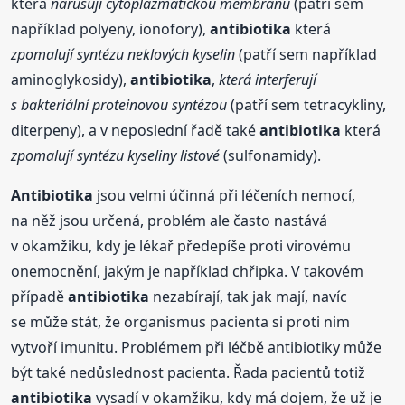
která
narušují cytoplazmatickou membránu
(patří sem
například polyeny, ionofory),
antibiotika
která
zpomalují syntézu neklových kyselin
(patří sem například
aminoglykosidy),
antibiotika
,
která interferují
s bakteriální proteinovou syntézou
(patří sem tetracykliny,
diterpeny), a v neposlední řadě také
antibiotika
která
zpomalují syntézu kyseliny listové
(sulfonamidy).
Antibiotika
jsou velmi účinná při léčeních nemocí,
na něž jsou určená, problém ale často nastává
v okamžiku, kdy je lékař předepíše proti virovému
onemocnění, jakým je například chřipka. V takovém
případě
antibiotika
nezabírají, tak jak mají, navíc
se může stát, že organismus pacienta si proti nim
vytvoří imunitu. Problémem při léčbě antibiotiky může
být také nedůslednost pacienta. Řada pacientů totiž
antibiotika
vysadí v okamžiku, kdy má dojem, že už je