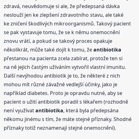
zdravá, neuvědomuje si ale, že předepsaná dávka
neslouží jen ke zlepšení zdravotního stavu, ale také
ke zničení škodlivých mikroorganismů. Takový pacient
se pak vystavuje tomu, že se k němu onemocnění
znovu vrátí, a pokud se takový proces opakuje
několikrát, může také dojít k tomu, že
antibiotika
přestanou na pacienta zcela zabírat, protože ten si
na ně jejich častým užíváním vytvořil vlastní imunitu.
Další nevýhodou antibiotik je to, že některé z nich
mohou mít různé závažné vedlejší účinky, jako je
například diabetes. Proto je opravdu nutné, aby se
pacient o užití antibiotik poradil s lékařem (rozhodně
není využívat
antibiotika
, která byla předepsána
někomu jinému s tím, že máte stejné příznaky. Shodné
příznaky totiž neznamenají stejné onemocnění).