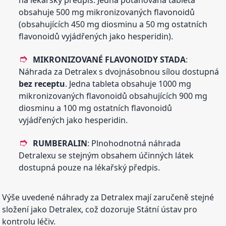
na lékařský předpis. Jedna potahovaná tableta
obsahuje 500 mg mikronizovaných flavonoidů
(obsahujících 450 mg diosminu a 50 mg ostatních
flavonoidů vyjádřených jako hesperidin).
MIKRONIZOVANÉ FLAVONOIDY STADA
:
Náhrada za Detralex s dvojnásobnou sílou dostupná
bez receptu
. Jedna tableta obsahuje 1000 mg
mikronizovaných flavonoidů obsahujících 900 mg
diosminu a 100 mg ostatních flavonoidů
vyjádřených jako hesperidin.
RUMBERALIN
: Plnohodnotná náhrada
Detralexu se stejným obsahem účinných látek
dostupná pouze na lékařský předpis.
Výše uvedené náhrady za Detralex mají zaručeně stejné
složení jako Detralex, což dozoruje Státní ústav pro
kontrolu léčiv.