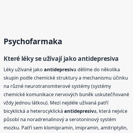
Psychofarmaka
Které léky se užívají jako
antidepresiv
a
Léky užívané jako
antidepresiv
a dělíme do několika
skupin podle chemické struktury a mechanismu účinku
na různé neurotransmiterové systémy (systémy
chemické komunikace nervových buněk uskutečňované
vždy jednou látkou). Mezi nejdéle užívaná patří
bicyklická a heterocyklická
antidepresiv
a, která nejvíce
působí na noradrenalinový a serotoninový systém
mozku. Patří sem klomipramin, imipramin, amitriptylin,