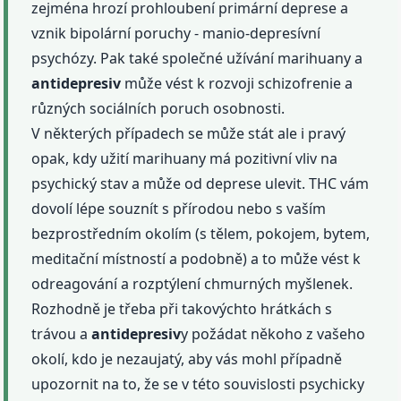
zejména hrozí prohloubení primární deprese a
vznik bipolární poruchy - manio-depresívní
psychózy. Pak také společné užívání marihuany a
antidepresiv
může vést k rozvoji schizofrenie a
různých sociálních poruch osobnosti.
V některých případech se může stát ale i pravý
opak, kdy užití marihuany má pozitivní vliv na
psychický stav a může od deprese ulevit. THC vám
dovolí lépe souznít s přírodou nebo s vaším
bezprostředním okolím (s tělem, pokojem, bytem,
meditační místností a podobně) a to může vést k
odreagování a rozptýlení chmurných myšlenek.
Rozhodně je třeba při takovýchto hrátkách s
trávou a
antidepresiv
y požádat někoho z vašeho
okolí, kdo je nezaujatý, aby vás mohl případně
upozornit na to, že se v této souvislosti psychicky