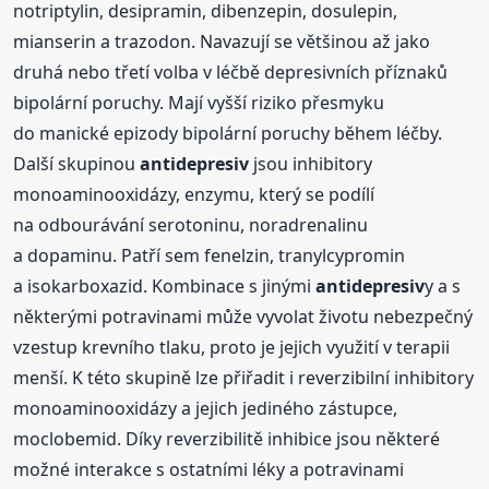
notriptylin, desipramin, dibenzepin, dosulepin,
mianserin a trazodon. Navazují se většinou až jako
druhá nebo třetí volba v léčbě depresivních příznaků
bipolární poruchy. Mají vyšší riziko přesmyku
do manické epizody bipolární poruchy během léčby.
Další skupinou
antidepresiv
jsou inhibitory
monoaminooxidázy, enzymu, který se podílí
na odbourávání serotoninu, noradrenalinu
a dopaminu. Patří sem fenelzin, tranylcypromin
a isokarboxazid. Kombinace s jinými
antidepresiv
y a s
některými potravinami může vyvolat životu nebezpečný
vzestup krevního tlaku, proto je jejich využití v terapii
menší. K této skupině lze přiřadit i reverzibilní inhibitory
monoaminooxidázy a jejich jediného zástupce,
moclobemid. Díky reverzibilitě inhibice jsou některé
možné interakce s ostatními léky a potravinami