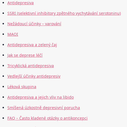
Antidepresiva
SSRI (selektivní inhibitory zpětného vychytávání serotoninu)
Nežádoucí účinky – varování
MAOI
Antidepresiva a zelený čaj
Jak se deprese léčí
Tricyklická antidepresiva
Vedlejší účinky antidepresiv
Léková skupina
Antidepresiva a jejich vliv na libido
Smíšená úzkostně depresivní porucha
FAQ – Často kladené otázky o antikoncepci