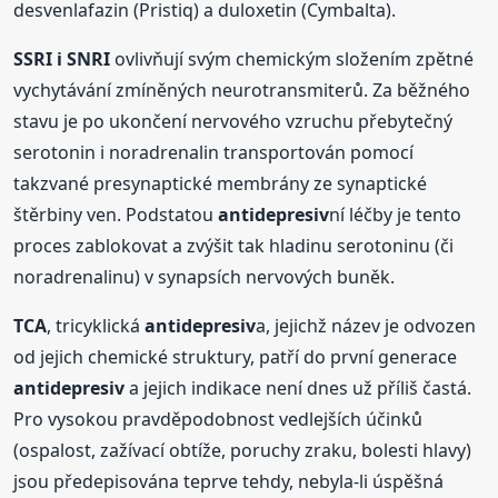
desvenlafazin (Pristiq) a duloxetin (Cymbalta).
SSRI i SNRI
ovlivňují svým chemickým složením zpětné
vychytávání zmíněných neurotransmiterů. Za běžného
stavu je po ukončení nervového vzruchu přebytečný
serotonin i noradrenalin transportován pomocí
takzvané presynaptické membrány ze synaptické
štěrbiny ven. Podstatou
antidepresiv
ní léčby je tento
proces zablokovat a zvýšit tak hladinu serotoninu (či
noradrenalinu) v synapsích nervových buněk.
TCA
, tricyklická
antidepresiv
a, jejichž název je odvozen
od jejich chemické struktury, patří do první generace
antidepresiv
a jejich indikace není dnes už příliš častá.
Pro vysokou pravděpodobnost vedlejších účinků
(ospalost, zažívací obtíže, poruchy zraku, bolesti hlavy)
jsou předepisována teprve tehdy, nebyla-li úspěšná