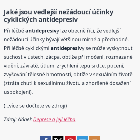
Jaké jsou vedlejší nežádoucí účinky
cyklických
antidepresiv
Při léčbě
antidepresiv
y lze obecně říci, že vedlejší
nežádoucí účinky bývají většinou mírné a přechodné.
Při léčbě cyklickými
antidepresiv
y se může vyskytnout
suchost v ústech, zácpa, obtíže při močení, rozmazané
vidění, závratě, útlum, zrychlení tepu srdce, pocení,
zvyšování tělesné hmotnosti, obtíže v sexuálním životě
(ztráta chuti k sexuálnímu životu a zhoršené dosažení
uspokojení).
(...více se dočtete ve zdroji)
Zdroj: článek
Deprese a její léčba