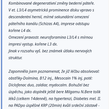
Kombinované degenerativní změny bederní páteře.
V et. L3/L4 asymetrická prominence disku vpravo s
descendentní hernií, mírné sekundární omezení
páteřního kanálu (Schizas A4), imprese odstupu
kořene L4 dx.
Omezení pravostr. neuroforamina L3/L4 s mírnou
impresi vystup. kořene L3 dx.
Jinak v rozsahu vyš. bez známek útlaku nervových
struktur.
Zapomněla jsem poznamenat, že již léčbu absolvoval:
obstřiky-Dolmina, B12 inj., Mesocain 1% inj, poté:
Diclofenac duo, zaldiar, mydocalm. Bohužel bez
úspěchu, jako doplněk ještě bere Milgamu N.Bere tolik
léků (celkem 14denně), na hypertenzi, Diabetes mel. II.
na PADpo úspěšné KRP (20min) kvůli srdeční zástavě -