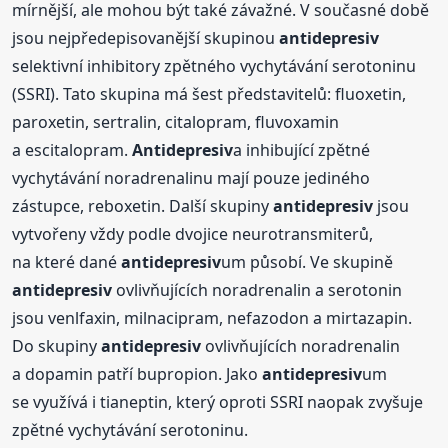
mírnější, ale mohou být také závažné. V současné době
jsou nejpředepisovanější skupinou
antidepresiv
selektivní inhibitory zpětného vychytávání serotoninu
(SSRI). Tato skupina má šest představitelů: fluoxetin,
paroxetin, sertralin, citalopram, fluvoxamin
a escitalopram.
Antidepresiv
a inhibující zpětné
vychytávání noradrenalinu mají pouze jediného
zástupce, reboxetin. Další skupiny
antidepresiv
jsou
vytvořeny vždy podle dvojice neurotransmiterů,
na které dané
antidepresiv
um působí. Ve skupině
antidepresiv
ovlivňujících noradrenalin a serotonin
jsou venlfaxin, milnacipram, nefazodon a mirtazapin.
Do skupiny
antidepresiv
ovlivňujících noradrenalin
a dopamin patří bupropion. Jako
antidepresiv
um
se využívá i tianeptin, který oproti SSRI naopak zvyšuje
zpětné vychytávání serotoninu.