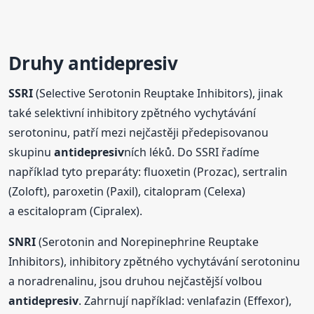
Druhy
antidepresiv
SSRI
(Selective Serotonin Reuptake Inhibitors), jinak
také selektivní inhibitory zpětného vychytávání
serotoninu, patří mezi nejčastěji předepisovanou
skupinu
antidepresiv
ních léků. Do SSRI řadíme
například tyto preparáty: fluoxetin (Prozac), sertralin
(Zoloft), paroxetin (Paxil), citalopram (Celexa)
a escitalopram (Cipralex).
SNRI
(Serotonin and Norepinephrine Reuptake
Inhibitors), inhibitory zpětného vychytávání serotoninu
a noradrenalinu, jsou druhou nejčastější volbou
antidepresiv
. Zahrnují například: venlafazin (Effexor),