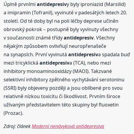
Úplně prvními
antidepresiv
y byly iproniazid (Marsilid)
a imipramin (Tofranil), vyvinuté v padesátých letech 20.
století. Od té doby byl na poli léčby deprese učiněn
obrovský pokrok – postupně byly vyvinuty všechny
v současnosti známé třídy
antidepresiv
. Všechny
nějakým způsobem ovlivňují neuropřenašeče
na synapsích. První vyvinutá
antidepresiv
a spadala buď
mezi tricyklická
antidepresiv
a (TCA), nebo mezi
inhibitory monoaminooxidázy (MAOI). Takzvané
selektivní inhibitory zpětného vychytávání serotoninu
(SSRI) byly objeveny později a jsou oblíbené pro svou
relativně nízkou toxicitu či škodlivost. Prvním široce
užívaným představitelem této skupiny byl fluoxetin
(Prozac).
Zdroj: článek
Moderní nenávyková antidepresiva