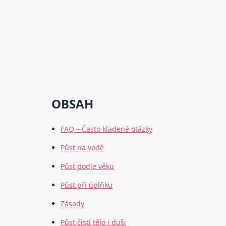
OBSAH
FAQ – Často kladené otázky
Půst na vodě
Půst podle věku
Půst při úplňku
Zásady
Půst čistí tělo i duši