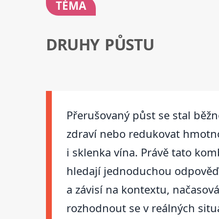
TÉMA
DRUHY PŮSTU
Přerušovaný půst se stal běžno
zdraví nebo redukovat hmotnos
i sklenka vína. Právě tato ko
hledají jednoduchou odpověď, z
a závisí na kontextu, načasov
rozhodnout se v reálných situ