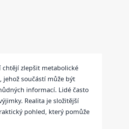
 chtějí zlepšit metabolické
, jehož součástí může být
chůdných informací. Lidé často
imky. Realita je složitější
praktický pohled, který pomůže