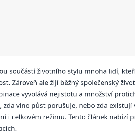
u součástí životního stylu mnoha lidí, kteří
t. Zároveň ale žijí běžný společenský život
mbinace vyvolává nejistotu a množství proti
da víno půst porušuje, nebo zda existují výj
ání i celkovém režimu. Tento článek nabízí 
acích.