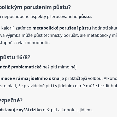
abolickým porušením
půstu
?
ěji nepochopené aspekty přerušovaného
půstu
.
kalorií, zatímco
metabolické porušení
půstu
hodnotí skut
ová výjimka může půst technicky porušit, ale metabolicky m
tupně zcela znehodnotit.
půstu
16/8?
 méně problematické
než pití mimo něj.
mace v rámci jídelního okna
je praktičtější volbou. Alkoh
o platí, že pravidelné pití i v jídelním okně může brzdit hu
ezpečné?
dstavuje vyšší riziko
než pití alkoholu s jídlem.