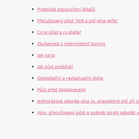
Praktická doporučení lékařů
Přerušovaný půst 16/8 a pití vína večer
Co je půst a co dieta?
Zkušenosti s intermittent fasting
Jak na to
Jak půst probíhá?
Detoxikační a revitalizační dieta
Půst před Velikonocemi
Jednorázová sklenka vína vs. pravidelné pití při 
Víno, přerušovaný půst a spánek skrytý sabotér 