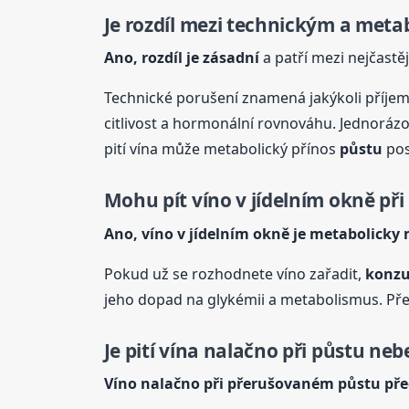
Je rozdíl mezi technickým a met
Ano, rozdíl je zásadní
a patří mezi nejčast
Technické porušení znamená jakýkoli příjem 
citlivost a hormonální rovnováhu. Jednoráz
pití vína může metabolický přínos
půstu
pos
Mohu pít víno v jídelním okně při
Ano, víno v jídelním okně je metabolicky
Pokud už se rozhodnete víno zařadit,
konzu
jeho dopad na glykémii a metabolismus. Přest
Je pití vína nalačno při
půstu
neb
Víno nalačno při přerušovaném
půstu
pře