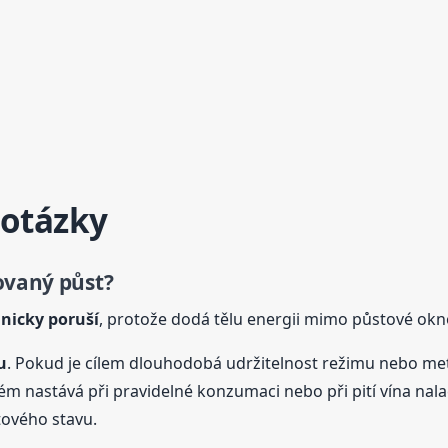
 otázky
ovaný půst?
nicky poruší
, protože dodá tělu energii mimo půstové okn
u
. Pokud je cílem dlouhodobá udržitelnost režimu nebo meta
ém nastává při pravidelné konzumaci nebo při pití vína nala
tového stavu.