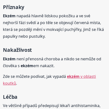
Příznaky
Ekzém
napadá hlavně lidskou pokožku a ve své
nejhorší fázi svědí a po těle se objevují červená místa,
která se později mění v mokvající puchýřky, jimž se říká
papulky nebo pustulky.
Nakažlivost
Ekzém
není přenosná choroba a nikdo se nemůže od
člověka s
ekzém
em nakazit.
Zde se můžete podívat, jak vypadá
ekzém
v oblasti
koutků
.
Léčba
Ve většině případů předepisují lékaři antihistaminika,