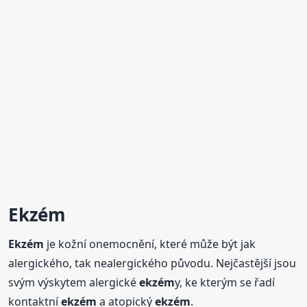
Ekzém
Ekzém
je kožní onemocnění, které může být jak
alergického, tak nealergického původu. Nejčastější jsou
svým výskytem alergické
ekzém
y, ke kterým se řadí
kontaktní
ekzém
a atopický
ekzém
.