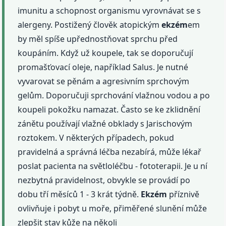
imunitu a schopnost organismu vyrovnávat se s
alergeny. Postižený člověk atopickým
ekzém
em
by měl spíše upřednostňovat sprchu před
koupáním. Když už koupele, tak se doporučují
promašťovací oleje, například Salus. Je nutné
vyvarovat se pěnám a agresivním sprchovým
gelům. Doporučuji sprchování vlažnou vodou a po
koupeli pokožku namazat. Často se ke zklidnění
zánětu používají vlažné obklady s Jarischovým
roztokem. V některých případech, pokud
pravidelná a správná léčba nezabírá, může lékař
poslat pacienta na světloléčbu - fototerapii. Je u ní
nezbytná pravidelnost, obvykle se provádí po
dobu tří měsíců 1 - 3 krát týdně.
Ekzém
příznivě
ovlivňuje i pobyt u moře, přiměřené slunění může
zlepšit stav kůže na několi