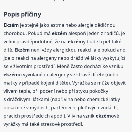
Popis příčiny
Ekzém
je stejně jako astma nebo alergie dědičnou
chorobou. Pokud má
ekzém
alespoň jeden z rodičů, je
velmi pravděpodobné, že na
ekzém
y bude trpět také
dítě.
Ekzém
není vždy alergickou reakcí, ale pokud ano,
jde o reakci na alergeny nebo dráždivé látky vyskytující
se v životním prostředí. Méně často dochází ke vzniku
ekzém
u vyvolaného alergeny ve stravě dítěte (nebo
matky v případě kojení dítěte). Vyrážka se může objevit
vlivem tepla, při pocení nebo při styku pokožky
s dráždivými látkami (např. vlna nebo chemické látky
obsažené v mýdlech, parfémech, pleťových vodách,
pracích prostředcích apod.). Vliv na vznik
ekzém
ové
vyrážky má také stresové prostředí.