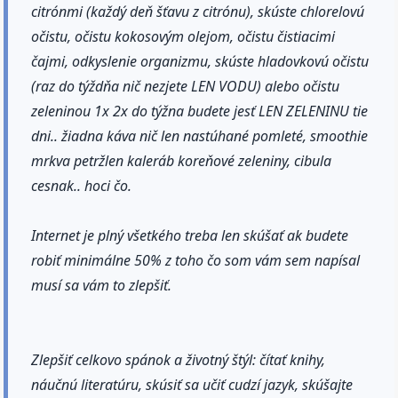
citrónmi (každý deň šťavu z citrónu), skúste chlorelovú
očistu, očistu kokosovým olejom, očistu čistiacimi
čajmi, odkyslenie organizmu, skúste hladovkovú očistu
(raz do týždňa nič nezjete LEN VODU) alebo očistu
zeleninou 1x 2x do týžna budete jesť LEN ZELENINU tie
dni.. žiadna káva nič len nastúhané pomleté, smoothie
mrkva petržlen kaleráb koreňové zeleniny, cibula
cesnak.. hoci čo.
Internet je plný všetkého treba len skúšať ak budete
robiť minimálne 50% z toho čo som vám sem napísal
musí sa vám to zlepšiť.
Zlepšiť celkovo spánok a životný štýl: čítať knihy,
náučnú literatúru, skúsiť sa učiť cudzí jazyk, skúšajte