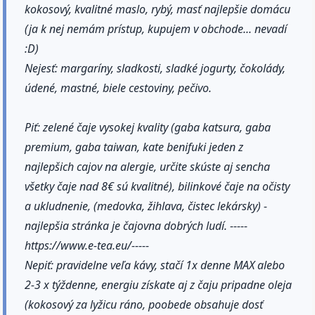
kokosový, kvalitné maslo, rybý, masť najlepšie domácu
(ja k nej nemám prístup, kupujem v obchode... nevadí
:D)
Nejesť: margaríny, sladkosti, sladké jogurty, čokolády,
údené, mastné, biele cestoviny, pečivo.
Piť: zelené čaje vysokej kvality (gaba katsura, gaba
premium, gaba taiwan, kate benifuki jeden z
najlepšich cajov na alergie, určite skúste aj sencha
všetky čaje nad 8€ sú kvalitné), bilinkové čaje na očisty
a ukludnenie, (medovka, žihlava, čistec lekársky) -
najlepšia stránka je čajovna dobrých ludí. -----
https://www.e-tea.eu/-----
Nepiť: pravidelne veľa kávy, stačí 1x denne MAX alebo
2-3 x týždenne, energiu získate aj z čaju pripadne oleja
(kokosový za lyžicu ráno, poobede obsahuje dosť