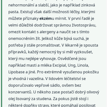
nehormonální a slabší, jako je například zinková
pasta. Existují však další možnosti léčby, kterými
můžete příznaky
ekzém
u mírnit. V první řadě je
velmi důležité dodržovat správnou životosprávu,
omezit kontakt s alergeny a naučit se s tímto
onemocněním žít. Jelikož kůže bývá suchá, je
potřeba ji stále promašťovat. V lékarně je spousta
přípravků, každý nemocný by si měl vyzkoušet,
který mu nejlépe vyhovuje. Osvědčené jsou
například masti a mléka Excipial, Ung, Linola,
Lipobase a jiné. Pro extrémně vysušenou pokožku
je vhodná i vazelína. V lidovém léčitelství se
doporučovalo vepřové sádlo, ovšem bez
konzervantů. U někoho zase postačí dobrý olivový
olej lisovaný za studena. Za pokus jistě stojí i
některé dopňky stravy, které pomáhají posilovat