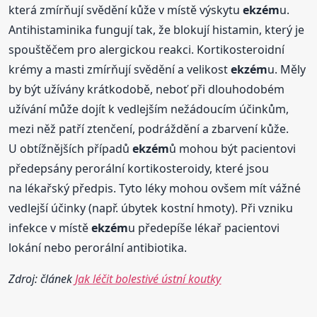
která zmírňují svědění kůže v místě výskytu
ekzém
u.
Antihistaminika fungují tak, že blokují histamin, který je
spouštěčem pro alergickou reakci. Kortikosteroidní
krémy a masti zmírňují svědění a velikost
ekzém
u. Měly
by být užívány krátkodobě, neboť při dlouhodobém
užívání může dojít k vedlejším nežádoucím účinkům,
mezi něž patří ztenčení, podráždění a zbarvení kůže.
U obtížnějších případů
ekzém
ů mohou být pacientovi
předepsány perorální kortikosteroidy, které jsou
na lékařský předpis. Tyto léky mohou ovšem mít vážné
vedlejší účinky (např. úbytek kostní hmoty). Při vzniku
infekce v místě
ekzém
u předepíše lékař pacientovi
lokání nebo perorální antibiotika.
Zdroj: článek
Jak léčit bolestivé ústní koutky