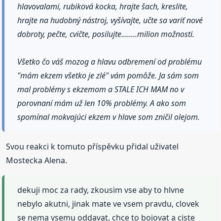
hlavovalami, rubiková kocka, hrajte šach, kreslite,
hrajte na hudobný nástroj, vyšívajte, učte sa variť nové
dobroty, pečte, cvičte, posilujte........milion možnosti.
Všetko čo váš mozog a hlavu odbremení od problému
"mám ekzem všetko je zlé" vám pomôže. Ja sám som
mal problémy s ekzemom a STALE ICH MAM no v
porovnaní mám už len 10% problémy. A ako som
spomínal mokvajúci ekzem v hlave som zničil olejom.
Svou reakci k tomuto příspěvku přidal uživatel
Mostecka Alena.
dekuji moc za rady, zkousim vse aby to hlvne
nebylo akutni, jinak mate ve vsem pravdu, clovek
se nema vsemu oddavat, chce to bojovat a ciste