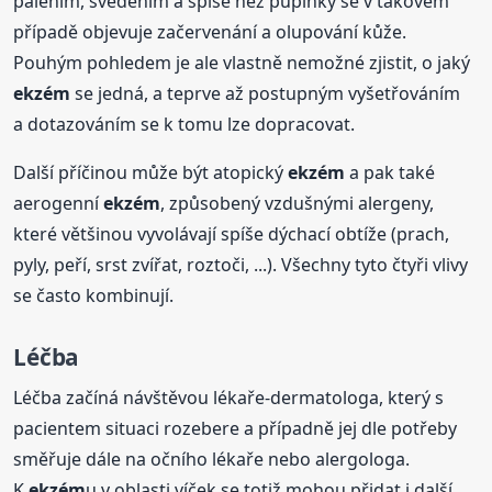
pálením, svěděním a spíše než pupínky se v takovém
případě objevuje začervenání a olupování kůže.
Pouhým pohledem je ale vlastně nemožné zjistit, o jaký
ekzém
se jedná, a teprve až postupným vyšetřováním
a dotazováním se k tomu lze dopracovat.
Další příčinou může být atopický
ekzém
a pak také
aerogenní
ekzém
, způsobený vzdušnými alergeny,
které většinou vyvolávají spíše dýchací obtíže (prach,
pyly, peří, srst zvířat, roztoči, ...). Všechny tyto čtyři vlivy
se často kombinují.
Léčba
Léčba začíná návštěvou lékaře-dermatologa, který s
pacientem situaci rozebere a případně jej dle potřeby
směřuje dále na očního lékaře nebo alergologa.
K
ekzém
u v oblasti víček se totiž mohou přidat i další