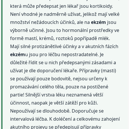
která může předepsat jen lékař jsou kortikoidy.
Není vhodné je nadměrně užívat, jelikož mají velké
množství nežádoucích účinků, ale na
ekzém
jsou
výborně učinné. Jsou to hormonální prostředky ve
formě mastí, krémů, roztoků popřípadě mlék.
Mají silné protizánětlivé účinky a v akutních fázích
ekzém
u jsou pro léčbu nepostradatelné. Je
důležité řídit se u nich předepsanými zásadami a
užívat je dle doporučení lékaře. Přípravky (masti)
se používají pouze bodovitě, nejsou určeny k
promazávání celého těla, pouze na postižené
partie! Silnější vrstva léku neznamená větší
účinnost, naopak je větší zátěží pro kůži.
Nepoužívají se dlouhodobě. Doporučuje se
intervalová léčba. K doléčení a celkovému zahojení
akutního projevu se předepisují přípravky