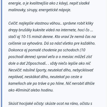
energie, a je kvalitnejšia ako z kávy), nepiť sladké
malinovky, sirupy, energetické nápoje.
Cvičiť: najlepšie vlastnou váhou.. správne robiť kliky
drepy brušáky kuknite videá na internete, hoci čo ...
stačí aj 10-15 minút denne. Kto vraví že nemá čas na
cvičenie sa vyhovára. Dá sa násť všetko pre každého.
Dokonca aj pomalé chodenie po schodoch (10
poschodí denne) spraví veľa a o mesiac môžeš zísť
dole a dať 20poschodí.. . vždy niečo lepšie ako nič
Necvičiť: násilné športy, neutekať dlho, nebyciklovať
neplávať, neskákať dlho, neutekať po ceste a
kameňoch ale po tráve a po hline. Nič nerobiť dlhšie
ako 40minúť alebo hodinu.
Skúsiť hocijaké očisty: skúste ocot na ráno, očistu s