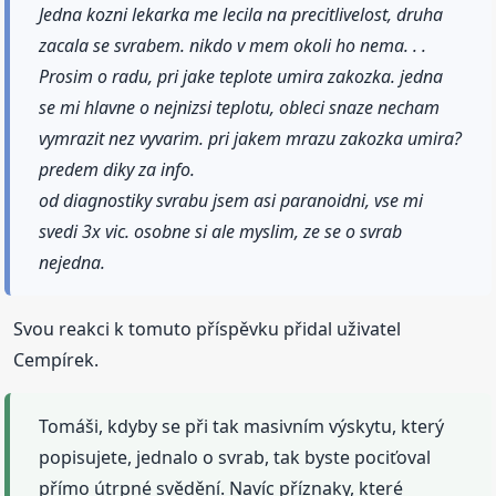
Jedna kozni lekarka me lecila na precitlivelost, druha
zacala se svrabem. nikdo v mem okoli ho nema. . .
Prosim o radu, pri jake teplote umira zakozka. jedna
se mi hlavne o nejnizsi teplotu, obleci snaze necham
vymrazit nez vyvarim. pri jakem mrazu zakozka umira?
predem diky za info.
od diagnostiky svrabu jsem asi paranoidni, vse mi
svedi 3x vic. osobne si ale myslim, ze se o svrab
nejedna.
Svou reakci k tomuto příspěvku přidal uživatel
Cempírek.
Tomáši, kdyby se při tak masivním výskytu, který
popisujete, jednalo o svrab, tak byste pociťoval
přímo útrpné svědění. Navíc příznaky, které