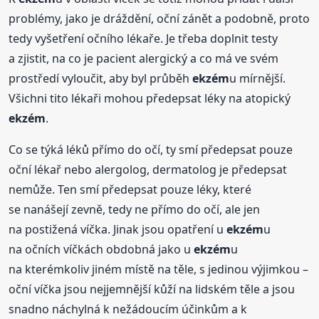
problémy, jako je dráždění, oční zánět a podobně, proto
tedy vyšetření očního lékaře. Je třeba doplnit testy
a zjistit, na co je pacient alergický a co má ve svém
prostředí vyloučit, aby byl průběh
ekzém
u mírnější.
Všichni tito lékaři mohou předepsat léky na atopický
ekzém
.
Co se týká léků přímo do očí, ty smí předepsat pouze
oční lékař nebo alergolog, dermatolog je předepsat
nemůže. Ten smí předepsat pouze léky, které
se nanášejí zevně, tedy ne přímo do očí, ale jen
na postižená víčka. Jinak jsou opatření u
ekzém
u
na očních víčkách obdobná jako u
ekzém
u
na kterémkoliv jiném místě na těle, s jedinou výjimkou –
oční víčka jsou nejjemnější kůží na lidském těle a jsou
snadno náchylná k nežádoucím účinkům a k