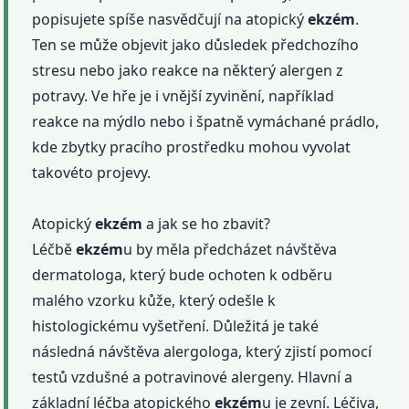
popisujete spíše nasvědčují na atopický
ekzém
.
Ten se může objevit jako důsledek předchozího
stresu nebo jako reakce na některý alergen z
potravy. Ve hře je i vnější zyvinění, například
reakce na mýdlo nebo i špatně vymáchané prádlo,
kde zbytky pracího prostředku mohou vyvolat
takovéto projevy.
Atopický
ekzém
a jak se ho zbavit?
Léčbě
ekzém
u by měla předcházet návštěva
dermatologa, který bude ochoten k odběru
malého vzorku kůže, který odešle k
histologickému vyšetření. Důležitá je také
následná návštěva alergologa, který zjistí pomocí
testů vzdušné a potravinové alergeny. Hlavní a
základní léčba atopického
ekzém
u je zevní. Léčiva,