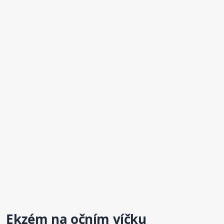
Ekzém
na očním víčku