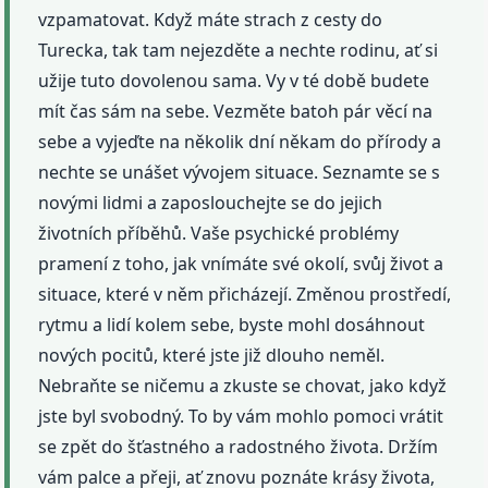
vzpamatovat. Když máte strach z cesty do
Turecka, tak tam nejezděte a nechte rodinu, ať si
užije tuto dovolenou sama. Vy v té době budete
mít čas sám na sebe. Vezměte batoh pár věcí na
sebe a vyjeďte na několik dní někam do přírody a
nechte se unášet vývojem situace. Seznamte se s
novými lidmi a zaposlouchejte se do jejich
životních příběhů. Vaše psychické problémy
pramení z toho, jak vnímáte své okolí, svůj život a
situace, které v něm přicházejí. Změnou prostředí,
rytmu a lidí kolem sebe, byste mohl dosáhnout
nových pocitů, které jste již dlouho neměl.
Nebraňte se ničemu a zkuste se chovat, jako když
jste byl svobodný. To by vám mohlo pomoci vrátit
se zpět do šťastného a radostného života. Držím
vám palce a přeji, ať znovu poznáte krásy života,