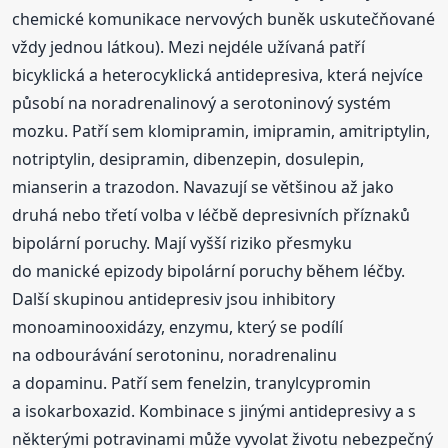
chemické komunikace nervových buněk uskutečňované
vždy jednou látkou). Mezi nejdéle užívaná patří
bicyklická a heterocyklická antidepresiva, která nejvíce
působí na noradrenalinový a serotoninový systém
mozku. Patří sem klomipramin, imipramin, amitriptylin,
notriptylin, desipramin, dibenzepin, dosulepin,
mianserin a trazodon. Navazují se většinou až jako
druhá nebo třetí volba v léčbě depresivních příznaků
bipolární poruchy. Mají vyšší riziko přesmyku
do manické epizody bipolární poruchy během léčby.
Další skupinou antidepresiv jsou inhibitory
monoaminooxidázy, enzymu, který se podílí
na odbourávání serotoninu, noradrenalinu
a dopaminu. Patří sem fenelzin, tranylcypromin
a isokarboxazid. Kombinace s jinými antidepresivy a s
některými potravinami může vyvolat životu nebezpečný