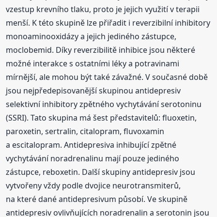
vzestup krevního tlaku, proto je jejich využití v terapii
menší. K této skupině lze přiřadit i reverzibilní inhibitory
monoaminooxidázy a jejich jediného zástupce,
moclobemid. Díky reverzibilitě inhibice jsou některé
možné interakce s ostatními léky a potravinami
mírnější, ale mohou být také závažné. V současné době
jsou nejpředepisovanější skupinou antidepresiv
selektivní inhibitory zpětného vychytávání serotoninu
(SSRI). Tato skupina má šest představitelů: fluoxetin,
paroxetin, sertralin, citalopram, fluvoxamin
a escitalopram. Antidepresiva inhibující zpětné
vychytávání noradrenalinu mají pouze jediného
zástupce, reboxetin. Další skupiny antidepresiv jsou
vytvořeny vždy podle dvojice neurotransmiterů,
na které dané antidepresivum působí. Ve skupině
antidepresiv ovlivňujících noradrenalin a serotonin jsou