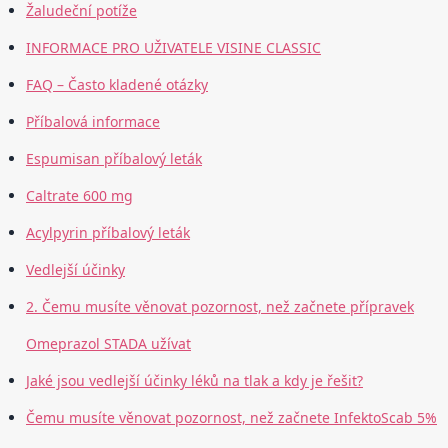
Žaludeční potíže
INFORMACE PRO UŽIVATELE VISINE CLASSIC
FAQ – Často kladené otázky
Příbalová informace
Espumisan příbalový leták
Caltrate 600 mg
Acylpyrin příbalový leták
Vedlejší účinky
2. Čemu musíte věnovat pozornost, než začnete přípravek
Omeprazol STADA užívat
Jaké jsou vedlejší účinky léků na tlak a kdy je řešit?
Čemu musíte věnovat pozornost, než začnete InfektoScab 5%