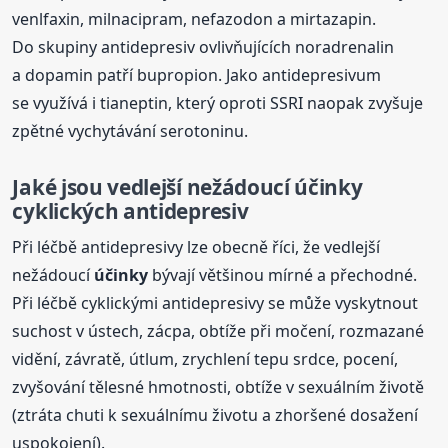
venlfaxin, milnacipram, nefazodon a mirtazapin.
Do skupiny antidepresiv ovlivňujících noradrenalin
a dopamin patří bupropion. Jako antidepresivum
se využívá i tianeptin, který oproti SSRI naopak zvyšuje
zpětné vychytávání serotoninu.
Jaké jsou vedlejší nežádoucí
účinky
cyklických antidepresiv
Při léčbě antidepresivy lze obecně říci, že vedlejší
nežádoucí
účinky
bývají většinou mírné a přechodné.
Při léčbě cyklickými antidepresivy se může vyskytnout
suchost v ústech, zácpa, obtíže při močení, rozmazané
vidění, závratě, útlum, zrychlení tepu srdce, pocení,
zvyšování tělesné hmotnosti, obtíže v sexuálním životě
(ztráta chuti k sexuálnímu životu a zhoršené dosažení
uspokojení).