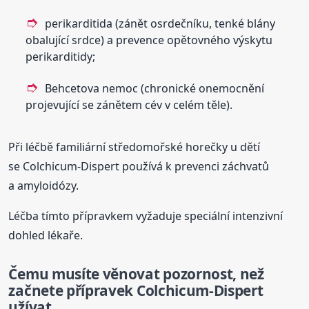
perikarditida (zánět osrdečníku, tenké blány
obalující srdce) a prevence opětovného výskytu
perikarditidy;
Behcetova nemoc (chronické onemocnění
projevující se zánětem cév v celém těle).
Při léčbě familiární středomořské horečky u dětí
se Colchicum-Dispert používá k prevenci záchvatů
a amyloidózy.
Léčba tímto přípravkem vyžaduje speciální intenzivní
dohled lékaře.
Čemu musíte věnovat pozornost, než
začnete přípravek Colchicum-Dispert
užívat