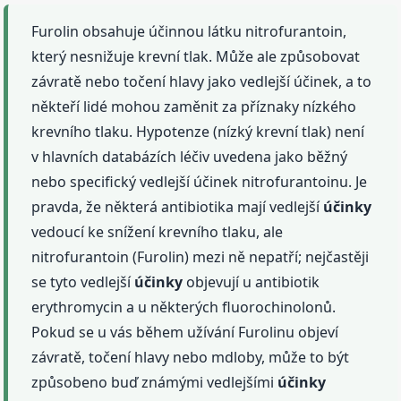
Furolin obsahuje účinnou látku nitrofurantoin,
který nesnižuje krevní tlak. Může ale způsobovat
závratě nebo točení hlavy jako vedlejší účinek, a to
někteří lidé mohou zaměnit za příznaky nízkého
krevního tlaku. Hypotenze (nízký krevní tlak) není
v hlavních databázích léčiv uvedena jako běžný
nebo specifický vedlejší účinek nitrofurantoinu. Je
pravda, že některá antibiotika mají vedlejší
účinky
vedoucí ke snížení krevního tlaku, ale
nitrofurantoin (Furolin) mezi ně nepatří; nejčastěji
se tyto vedlejší
účinky
objevují u antibiotik
erythromycin a u některých fluorochinolonů.
Pokud se u vás během užívání Furolinu objeví
závratě, točení hlavy nebo mdloby, může to být
způsobeno buď známými vedlejšími
účinky