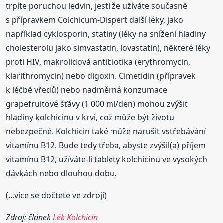
trpíte poruchou ledvin, jestliže užíváte současně
s přípravkem Colchicum-Dispert další léky, jako
například cyklosporin, statiny (léky na snížení hladiny
cholesterolu jako simvastatin, lovastatin), některé léky
proti HIV, makrolidová antibiotika (erythromycin,
klarithromycin) nebo digoxin. Cimetidin (přípravek
k léčbě vředů) nebo nadměrná konzumace
grapefruitové šťávy (1 000 ml/den) mohou zvýšit
hladiny kolchicinu v krvi, což může být životu
nebezpečné. Kolchicin také může narušit vstřebávání
vitamínu B12. Bude tedy třeba, abyste zvýšil(a) příjem
vitamínu B12, užíváte-li tablety kolchicinu ve vysokých
dávkách nebo dlouhou dobu.
(...více se dočtete ve zdroji)
Zdroj: článek
Lék Kolchicin