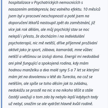
hospitalizace v Psychatrických nemocnicích s
nasazením antidepresiv, bez valného efektu. 10 měsíců
jsem byl v pracovní neschopnosti a poté jsem na
doporučení lékařů nastoupil zpět do zaměstnání, již
více jak rok dělám, ale můj psychický stav se noc
nelepší i přesto, že docházím i na individulání
psychoterapii, nic mě netěší, dříve příjemné prožívání
aktivit jako je sport, zábava, kamarádi, mne vůbec
netěží a většinou se izoluji doma. Energii mi nedodává
ani plně fungující a spokojená rodina, kdy mám
hodnou manželku a dva malé syny 5 a 7 let se kterými
mám jet na dovolenou v létě do Turecka, na což se
netěším, ale spíše se toho děsím jak to zvládnu,
nedokážu se prostě na nic a na nikoho těšit a stále
častěji uvažuji o tom zda by nebylo lepší kdybych tady
už nebyl, snažím se ale vydržet hlavně kvůli rodině.