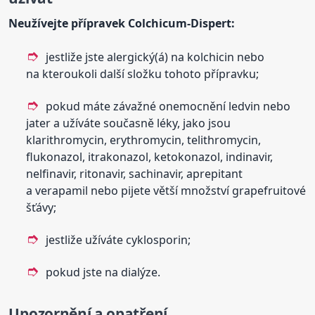
Neužívejte přípravek Colchicum-Dispert:
jestliže jste alergický(á) na kolchicin nebo
na kteroukoli další složku tohoto přípravku;
pokud máte závažné onemocnění ledvin nebo
jater a užíváte současně léky, jako jsou
klarithromycin, erythromycin, telithromycin,
flukonazol, itrakonazol, ketokonazol, indinavir,
nelfinavir, ritonavir, sachinavir, aprepitant
a verapamil nebo pijete větší množství grapefruitové
šťávy;
jestliže užíváte cyklosporin;
pokud jste na dialýze.
Upozornění a opatření