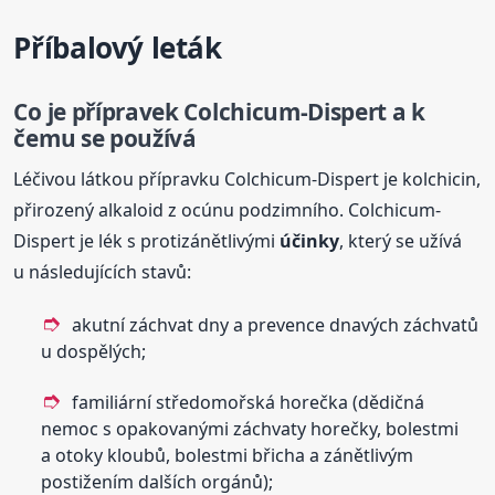
Příbalový leták
Co je přípravek Colchicum-Dispert a k
čemu se používá
Léčivou látkou přípravku Colchicum-Dispert je kolchicin,
přirozený alkaloid z ocúnu podzimního. Colchicum-
Dispert je lék s protizánětlivými
účinky
, který se užívá
u následujících stavů:
akutní záchvat dny a prevence dnavých záchvatů
u dospělých;
familiární středomořská horečka (dědičná
nemoc s opakovanými záchvaty horečky, bolestmi
a otoky kloubů, bolestmi břicha a zánětlivým
postižením dalších orgánů);