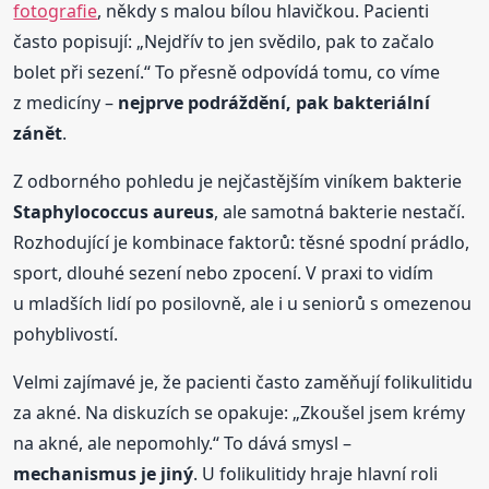
fotografie
, někdy s malou bílou hlavičkou. Pacienti
často popisují: „Nejdřív to jen svědilo, pak to začalo
bolet při sezení.“ To přesně odpovídá tomu, co víme
z medicíny –
nejprve podráždění, pak bakteriální
zánět
.
Z odborného pohledu je nejčastějším viníkem bakterie
Staphylococcus aureus
, ale samotná bakterie nestačí.
Rozhodující je kombinace faktorů: těsné spodní prádlo,
sport, dlouhé sezení nebo zpocení. V praxi to vidím
u mladších lidí po posilovně, ale i u seniorů s omezenou
pohyblivostí.
Velmi zajímavé je, že pacienti často zaměňují folikulitidu
za akné. Na diskuzích se opakuje: „Zkoušel jsem krémy
na akné, ale nepomohly.“ To dává smysl –
mechanismus je jiný
. U folikulitidy hraje hlavní roli