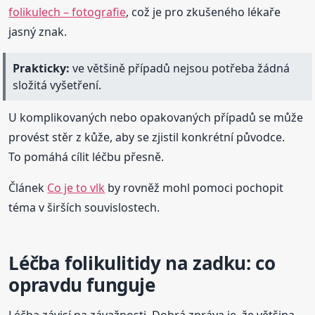
folikulech – fotografie
, což je pro zkušeného lékaře
jasný znak.
Prakticky:
ve většině případů nejsou potřeba žádná
složitá vyšetření.
U komplikovaných nebo opakovaných případů se může
provést stěr z kůže, aby se zjistil konkrétní původce.
To pomáhá cílit léčbu přesně.
Článek
Co je to vlk
by rovněž mohl pomoci pochopit
téma v širších souvislostech.
Léčba folikulitidy na zadku: co
opravdu funguje
Léčba závisí na závažnosti. Dobrá zpráva je, že většina