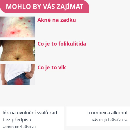
MOHLO BY VÁS ZAJÍMAT
Akné na zadku
Co je to folikulitida
Co je to vlk
lék na uvolnění svalů zad
trombex a alkohol
bez předpisu
NÁSLEDUJÍCÍ PŘÍSPĚVEK >>
<< PŘEDCHOZÍ PŘÍSPĚVEK