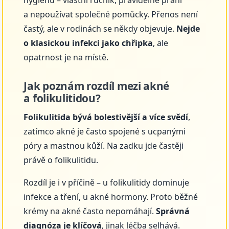
hygienu – vlastní ručník, pravidelné praní
a nepoužívat společné pomůcky. Přenos není
častý, ale v rodinách se někdy objevuje.
Nejde
o klasickou infekci jako chřipka
, ale
opatrnost je na místě.
Jak poznám rozdíl mezi akné
a folikulitidou?
Folikulitida bývá bolestivější a více svědí
,
zatímco akné je často spojené s ucpanými
póry a mastnou kůží. Na zadku jde častěji
právě o folikulitidu.
Rozdíl je i v příčině – u folikulitidy dominuje
infekce a tření, u akné hormony. Proto běžné
krémy na akné často nepomáhají.
Správná
diagnóza je klíčová
, jinak léčba selhává.