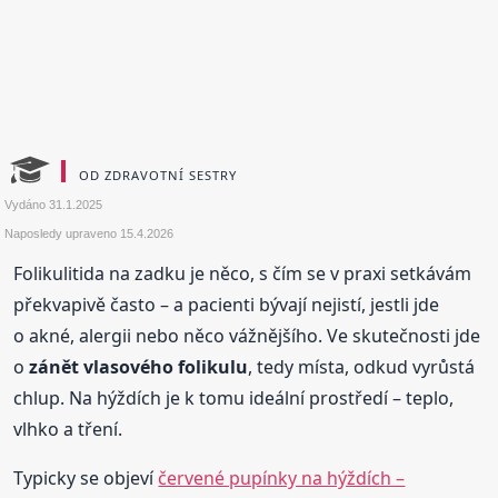
OD ZDRAVOTNÍ SESTRY
Vydáno
31.1.2025
Naposledy upraveno
15.4.2026
Folikulitida na zadku je něco, s čím se v praxi setkávám
překvapivě často – a pacienti bývají nejistí, jestli jde
o akné, alergii nebo něco vážnějšího. Ve skutečnosti jde
o
zánět vlasového folikulu
, tedy místa, odkud vyrůstá
chlup. Na hýždích je k tomu ideální prostředí – teplo,
vlhko a tření.
Typicky se objeví
červené pupínky na hýždích –