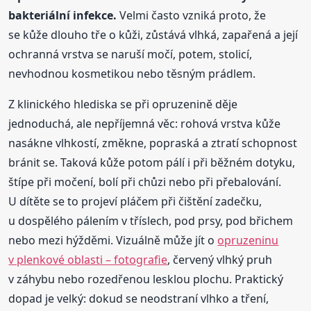
bakteriální infekce.
Velmi často vzniká proto, že
se kůže dlouho tře o kůži, zůstává vlhká, zapařená a její
ochranná vrstva se naruší močí, potem, stolicí,
nevhodnou kosmetikou nebo těsným prádlem.
Z klinického hlediska se při opruzenině děje
jednoduchá, ale nepříjemná věc: rohová vrstva kůže
nasákne vlhkostí, změkne, popraská a ztratí schopnost
bránit se. Taková kůže potom pálí i při běžném dotyku,
štípe při močení, bolí při chůzi nebo při přebalování.
U dítěte se to projeví pláčem při čištění zadečku,
u dospělého pálením v tříslech, pod prsy, pod břichem
nebo mezi hýžděmi. Vizuálně může jít o
opruzeninu
v plenkové oblasti – fotografie
, červený vlhký pruh
v záhybu nebo rozedřenou lesklou plochu. Praktický
dopad je velký: dokud se neodstraní vlhko a tření,