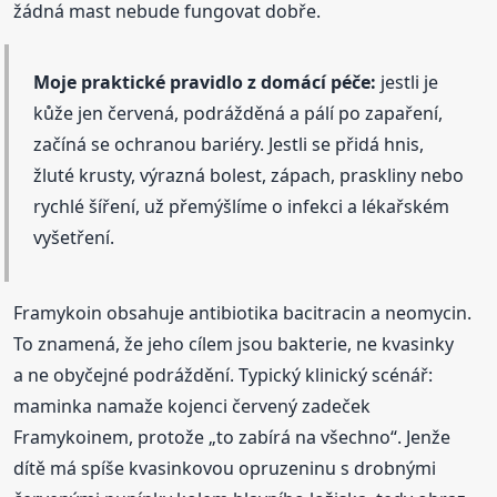
žádná mast nebude fungovat dobře.
Moje praktické pravidlo z domácí péče:
jestli je
kůže jen červená, podrážděná a pálí po zapaření,
začíná se ochranou bariéry. Jestli se přidá hnis,
žluté krusty, výrazná bolest, zápach, praskliny nebo
rychlé šíření, už přemýšlíme o infekci a lékařském
vyšetření.
Framykoin obsahuje antibiotika bacitracin a neomycin.
To znamená, že jeho cílem jsou bakterie, ne kvasinky
a ne obyčejné podráždění. Typický klinický scénář:
maminka namaže kojenci červený zadeček
Framykoinem, protože „to zabírá na všechno“. Jenže
dítě má spíše kvasinkovou opruzeninu s drobnými