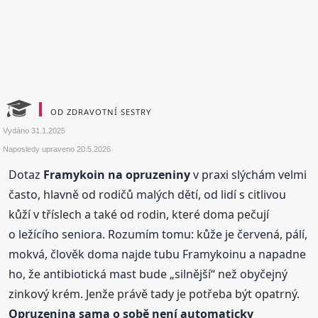
OD ZDRAVOTNÍ SESTRY
Vydáno
31.1.2025
Naposledy upraveno
20.5.2026
Dotaz
Framykoin na opruzeniny
v praxi slýchám velmi
často, hlavně od rodičů malých dětí, od lidí s citlivou
kůží v tříslech a také od rodin, které doma pečují
o ležícího seniora. Rozumím tomu: kůže je červená, pálí,
mokvá, člověk doma najde tubu Framykoinu a napadne
ho, že antibiotická mast bude „silnější“ než obyčejný
zinkový krém. Jenže právě tady je potřeba být opatrný.
Opruzenina sama o sobě není automaticky