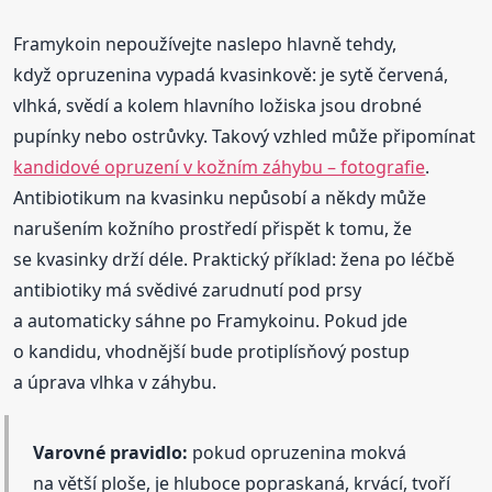
Framykoin nepoužívejte naslepo hlavně tehdy,
když opruzenina vypadá kvasinkově: je sytě červená,
vlhká, svědí a kolem hlavního ložiska jsou drobné
pupínky nebo ostrůvky. Takový vzhled může připomínat
kandidové opruzení v kožním záhybu – fotografie
.
Antibiotikum na kvasinku nepůsobí a někdy může
narušením kožního prostředí přispět k tomu, že
se kvasinky drží déle. Praktický příklad: žena po léčbě
antibiotiky má svědivé zarudnutí pod prsy
a automaticky sáhne po Framykoinu. Pokud jde
o kandidu, vhodnější bude protiplísňový postup
a úprava vlhka v záhybu.
Varovné pravidlo:
pokud opruzenina mokvá
na větší ploše, je hluboce popraskaná, krvácí, tvoří