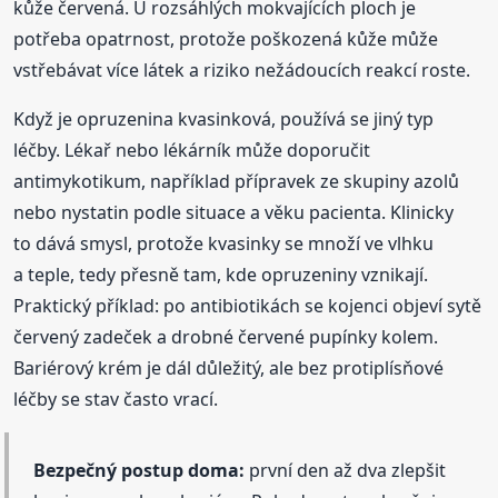
kůže červená. U rozsáhlých mokvajících ploch je
potřeba opatrnost, protože poškozená kůže může
vstřebávat více látek a riziko nežádoucích reakcí roste.
Když je opruzenina kvasinková, používá se jiný typ
léčby. Lékař nebo lékárník může doporučit
antimykotikum, například přípravek ze skupiny azolů
nebo nystatin podle situace a věku pacienta. Klinicky
to dává smysl, protože kvasinky se množí ve vlhku
a teple, tedy přesně tam, kde opruzeniny vznikají.
Praktický příklad: po antibiotikách se kojenci objeví sytě
červený zadeček a drobné červené pupínky kolem.
Bariérový krém je dál důležitý, ale bez protiplísňové
léčby se stav často vrací.
Bezpečný postup doma:
první den až dva zlepšit