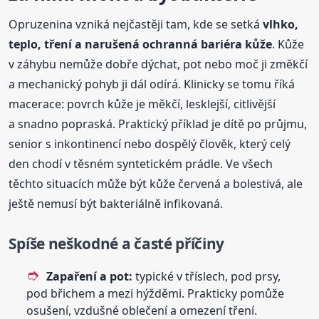
Opruzenina vzniká nejčastěji tam, kde se setká
vlhko,
teplo, tření a narušená ochranná bariéra kůže
. Kůže
v záhybu nemůže dobře dýchat, pot nebo moč ji změkčí
a mechanický pohyb ji dál odírá. Klinicky se tomu říká
macerace: povrch kůže je měkčí, lesklejší, citlivější
a snadno popraská. Praktický příklad je dítě po průjmu,
senior s inkontinencí nebo dospělý člověk, který celý
den chodí v těsném syntetickém prádle. Ve všech
těchto situacích může být kůže červená a bolestivá, ale
ještě nemusí být bakteriálně infikovaná.
Spíše neškodné a časté příčiny
Zapaření a pot:
typické v tříslech, pod prsy,
pod břichem a mezi hýžděmi. Prakticky pomůže
osušení, vzdušné oblečení a omezení tření.