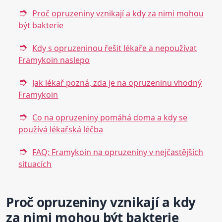
Proč opruzeniny vznikají a kdy za nimi mohou
být bakterie
Kdy s opruzeninou řešit lékaře a nepoužívat
Framykoin naslepo
Jak lékař pozná, zda je na opruzeninu vhodný
Framykoin
Co na opruzeniny pomáhá doma a kdy se
používá lékařská léčba
FAQ: Framykoin na opruzeniny v nejčastějších
situacích
Proč opruzeniny vznikají a kdy
za nimi mohou být bakterie