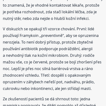
to znamená, že je vhodné kontaktovat lékaře, protože
je potřeba rozhodnout, zda stačí lokální léčba, zda je
nutný stěr, nebo zda nejde o hlubší kožní infekci.
V diskuzích se opakují tři vzorce chování. První: lidé
používají Framykoin „preventivně“, aby se opruzenina
nerozjela. To není dobrý přístup, protože zbytečné
používání antibiotik podporuje podráždění, alergii
a nevhodný tlak na kožní mikrobiom. Druhý: rodiče
mažou vše, co je červené, protože se bojí zhoršení přes
noc. Lepší je přes noc silná bariérová vrstva a ráno
zhodnocení vzhledu. Třetí: dospělí s opakovaným
opruzením v záhybech neřeší pot, nadváhu, prádlo,
cukrovku nebo inkontinenci, ale jen střídají masti.
Ze zkušeností pacientů se dá shrnout toto: jedna
maminka popisovala, že dítěti pomohlo až důsledné