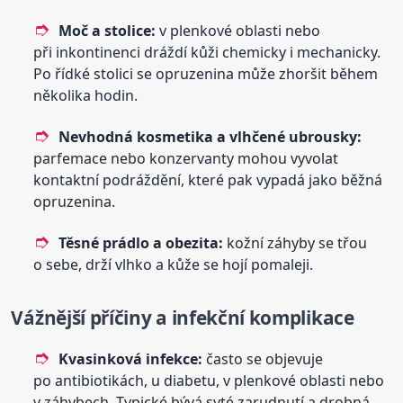
Moč a stolice:
v plenkové oblasti nebo
při inkontinenci dráždí kůži chemicky i mechanicky.
Po řídké stolici se opruzenina může zhoršit během
několika hodin.
Nevhodná kosmetika a vlhčené ubrousky:
parfemace nebo konzervanty mohou vyvolat
kontaktní podráždění, které pak vypadá jako běžná
opruzenina.
Těsné prádlo a obezita:
kožní záhyby se třou
o sebe, drží vlhko a kůže se hojí pomaleji.
Vážnější příčiny a infekční komplikace
Kvasinková infekce:
často se objevuje
po antibiotikách, u diabetu, v plenkové oblasti nebo
v záhybech. Typické bývá syté zarudnutí a drobná