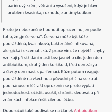
bariérový krém, větrání a vysušení; když je hlavní
problém kvasinka, rozhoduje antimykotikum.
Proto je nebezpečné hodnotit opruzeninu jen podle
toho, že „je červená“. Červená může být kůže
podrážděná, kvasinková, bakteriálně infikovaná,
alergická i ekzematická. Z praxe vím, že největší chyby
vznikají při střídání mastí bez jasného cíle. Jeden den
antibiotikum, druhý den kortikoid, třetí den zásyp
a čtvrtý den mast s parfemací. Kůže potom reaguje
podrážděně na všechno a původní příčina se ztratí
pod nánosem léčiv. U opruzenin se proto vyplatí
jednoduchost: očistit, osušit, chránit, sledovat a při
známkách infekce řešit cílenou léčbu.
Doporučuji také podívat se na článek
Antibiotikum