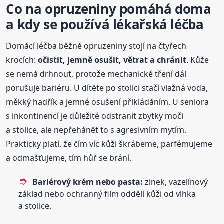
Co na opruzeniny pomáhá doma
a kdy se používá lékařská léčba
Domácí léčba běžné opruzeniny stojí na čtyřech
krocích:
očistit, jemně osušit, větrat a chránit
. Kůže
se nemá drhnout, protože mechanické tření dál
porušuje bariéru. U dítěte po stolici stačí vlažná voda,
měkký hadřík a jemné osušení přikládáním. U seniora
s inkontinencí je důležité odstranit zbytky moči
a stolice, ale nepřehánět to s agresivním mytím.
Prakticky platí, že čím víc kůži škrábeme, parfémujeme
a odmašťujeme, tím hůř se brání.
Bariérový krém nebo pasta:
zinek, vazelínový
základ nebo ochranný film oddělí kůži od vlhka
a stolice.