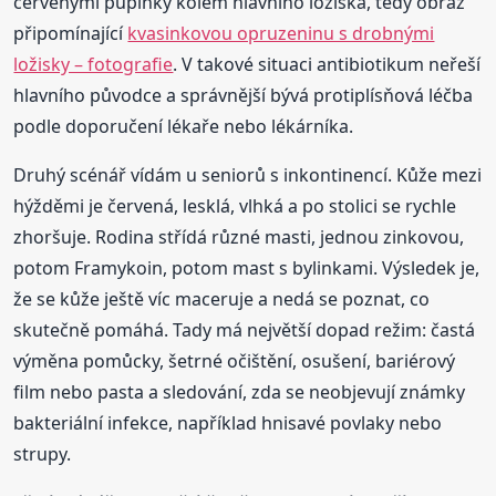
červenými pupínky kolem hlavního ložiska, tedy obraz
připomínající
kvasinkovou opruzeninu s drobnými
ložisky – fotografie
. V takové situaci antibiotikum neřeší
hlavního původce a správnější bývá protiplísňová léčba
podle doporučení lékaře nebo lékárníka.
Druhý scénář vídám u seniorů s inkontinencí. Kůže mezi
hýžděmi je červená, lesklá, vlhká a po stolici se rychle
zhoršuje. Rodina střídá různé masti, jednou zinkovou,
potom Framykoin, potom mast s bylinkami. Výsledek je,
že se kůže ještě víc maceruje a nedá se poznat, co
skutečně pomáhá. Tady má největší dopad režim: častá
výměna pomůcky, šetrné očištění, osušení, bariérový
film nebo pasta a sledování, zda se neobjevují známky
bakteriální infekce, například hnisavé povlaky nebo
strupy.