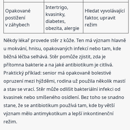
Intertrigo,
Opakované
Hledat vyvolávající
kvasinky,
postižení
faktor, upravit
diabetes,
v záhybech
režim
obezita, alergie
Někdy lékař provede stěr z kůže. Ten má význam hlavně
u mokvání, hnisu, opakovaných infekcí nebo tam, kde
běžná léčba selhává. Stěr pomůže zjistit, zda je
přítomna bakterie a na jaké antibiotikum je citlivá.
Praktický příklad: senior má opakovaně bolestivé
opruzení mezi hýžděmi, rodina už použila několik mastí
a stav se vrací. Stěr může odlišit bakteriální infekci od
kvasinek nebo smíšeného osídlení. Bez toho se snadno
stane, že se antibiotikum používá tam, kde by větší
význam mělo antimykotikum a lepší inkontinenční
režim.