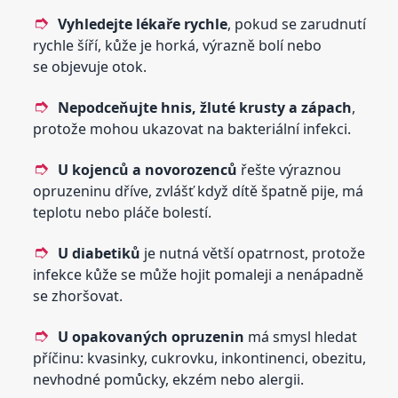
Vyhledejte lékaře rychle
, pokud se zarudnutí
rychle šíří, kůže je horká, výrazně bolí nebo
se objevuje otok.
Nepodceňujte hnis, žluté krusty a zápach
,
protože mohou ukazovat na bakteriální infekci.
U kojenců a novorozenců
řešte výraznou
opruzeninu dříve, zvlášť když dítě špatně pije, má
teplotu nebo pláče bolestí.
U diabetiků
je nutná větší opatrnost, protože
infekce kůže se může hojit pomaleji a nenápadně
se zhoršovat.
U opakovaných opruzenin
má smysl hledat
příčinu: kvasinky, cukrovku, inkontinenci, obezitu,
nevhodné pomůcky, ekzém nebo alergii.