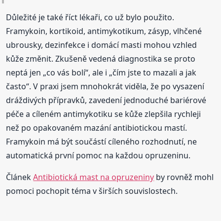
Důležité je také říct lékaři, co už bylo použito.
Framykoin, kortikoid, antimykotikum, zásyp, vlhčené
ubrousky, dezinfekce i domácí masti mohou vzhled
kůže změnit. Zkušeně vedená diagnostika se proto
neptá jen „co vás bolí“, ale i „čím jste to mazali a jak
často“. V praxi jsem mnohokrát viděla, že po vysazení
dráždivých přípravků, zavedení jednoduché bariérové
péče a cíleném antimykotiku se kůže zlepšila rychleji
než po opakovaném mazání antibiotickou mastí.
Framykoin má být součástí cíleného rozhodnutí, ne
automatická první pomoc na každou opruzeninu.
Článek
Antibiotická mast na opruzeniny
by rovněž mohl
pomoci pochopit téma v širších souvislostech.