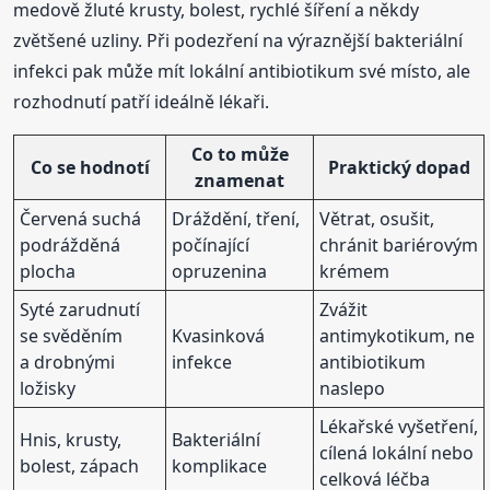
medově žluté krusty, bolest, rychlé šíření a někdy
zvětšené uzliny. Při podezření na výraznější bakteriální
infekci pak může mít lokální antibiotikum své místo, ale
rozhodnutí patří ideálně lékaři.
Co to může
Co se hodnotí
Praktický dopad
znamenat
Červená suchá
Dráždění, tření,
Větrat, osušit,
podrážděná
počínající
chránit bariérovým
plocha
opruzenina
krémem
Syté zarudnutí
Zvážit
se svěděním
Kvasinková
antimykotikum, ne
a drobnými
infekce
antibiotikum
ložisky
naslepo
Lékařské vyšetření,
Hnis, krusty,
Bakteriální
cílená lokální nebo
bolest, zápach
komplikace
celková léčba