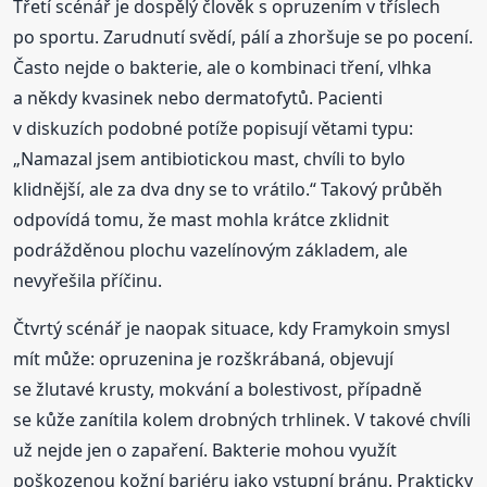
Třetí scénář je dospělý člověk s opruzením v tříslech
po sportu. Zarudnutí svědí, pálí a zhoršuje se po pocení.
Často nejde o bakterie, ale o kombinaci tření, vlhka
a někdy kvasinek nebo dermatofytů. Pacienti
v diskuzích podobné potíže popisují větami typu:
„Namazal jsem antibiotickou mast, chvíli to bylo
klidnější, ale za dva dny se to vrátilo.“ Takový průběh
odpovídá tomu, že mast mohla krátce zklidnit
podrážděnou plochu vazelínovým základem, ale
nevyřešila příčinu.
Čtvrtý scénář je naopak situace, kdy Framykoin smysl
mít může: opruzenina je rozškrábaná, objevují
se žlutavé krusty, mokvání a bolestivost, případně
se kůže zanítila kolem drobných trhlinek. V takové chvíli
už nejde jen o zapaření. Bakterie mohou využít
poškozenou kožní bariéru jako vstupní bránu. Prakticky