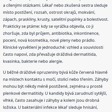
a cílenými otázkami. Lékař nebo zkušená sestra sleduje
místo postižení, rozsah, ostrost okrajů, mokvání,
zápach, praskliny, krusty, satelitní pupínky a bolestivost.
Prakticky se ptáme: kdy se vyrážka objevila, co ji
zhoršuje, zda byl průjem, antibiotika, inkontinence,
pocení, nová kosmetika, nové pleny nebo prádlo.
Klinické vysvětlení je jednoduché: vzhled a souvislosti
často napoví, zda převažuje dráždivá dermatitida,
kvasinka, bakterie nebo alergie.
U běžné dráždivé opruzeniny bývá kůže červená hlavně
na místech kontaktu s močí, stolicí nebo třením. Záhyby
mohou být někdy méně postižené, zejména u prosté
plenkové dermatitidy. U kandidy bývá zarudnutí sytější,
vlhké, často zasahuje i záhyby a kolem jsou drobná
ložiska. U bakteriální infekce lékař sleduje hnisání,