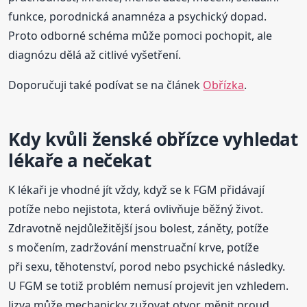
funkce, porodnická anamnéza a psychický dopad.
Proto odborné schéma může pomoci pochopit, ale
diagnózu dělá až citlivé vyšetření.
Doporučuji také podívat se na článek
Obřízka
.
Kdy kvůli ženské obřízce vyhledat
lékaře a nečekat
K lékaři je vhodné jít vždy, když se k FGM přidávají
potíže nebo nejistota, která ovlivňuje běžný život.
Zdravotně nejdůležitější jsou bolest, záněty, potíže
s močením, zadržování menstruační krve, potíže
při sexu, těhotenství, porod nebo psychické následky.
U FGM se totiž problém nemusí projevit jen vzhledem.
Jizva může mechanicky zužovat otvor, měnit proud