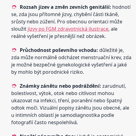
Rozsah jizev a změn zevních genitálií:
hodnotí
se, zda jsou přítomné jizvy, chybění části tkáně,
srůsty nebo zúžení. Pro obecnou orientaci může
sloužit
jizvy po FGM zdravotnická ilustrace
, ale
reálné vyšetření je přesnější než obrázek.
Průchodnost poševního vchodu:
důležité je,
zda může normálně odcházet menstruační krev, zda
je možné bezpečné gynekologické vyšetření a jaké
by mohlo být porodnické riziko.
Známky zánětu nebo podráždění:
zarudnutí,
bolestivost, výtok, otok nebo citlivost mohou
ukazovat na infekci, tření, poranění nebo špatný
odtok moči. Vizuální popisy zánětu jsou obecné, ale
u intimních oblastí je samodiagnostika podle
fotografií často nespolehlivá.