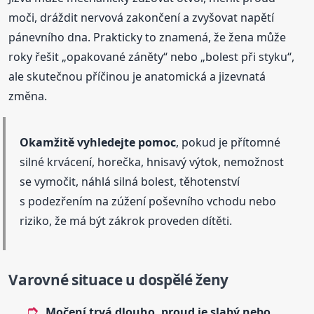
moči, dráždit nervová zakončení a zvyšovat napětí
pánevního dna. Prakticky to znamená, že žena může
roky řešit „opakované záněty“ nebo „bolest při styku“,
ale skutečnou příčinou je anatomická a jizevnatá
změna.
Okamžitě vyhledejte pomoc
, pokud je přítomné
silné krvácení, horečka, hnisavý výtok, nemožnost
se vymočit, náhlá silná bolest, těhotenství
s podezřením na zúžení poševního vchodu nebo
riziko, že má být zákrok proveden dítěti.
Varovné situace u dospělé ženy
Močení trvá dlouho, proud je slabý nebo