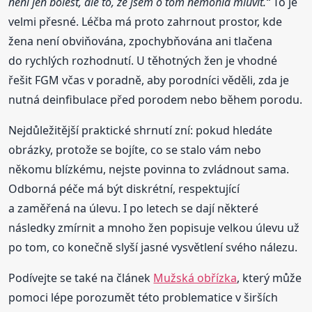
není jen bolest, ale to, že jsem o tom nemohla mluvit.“
To je
velmi přesné. Léčba má proto zahrnout prostor, kde
žena není obviňována, zpochybňována ani tlačena
do rychlých rozhodnutí. U těhotných žen je vhodné
řešit FGM včas v poradně, aby porodníci věděli, zda je
nutná deinfibulace před porodem nebo během porodu.
Nejdůležitější praktické shrnutí zní: pokud hledáte
obrázky, protože se bojíte, co se stalo vám nebo
někomu blízkému, nejste povinna to zvládnout sama.
Odborná péče má být diskrétní, respektující
a zaměřená na úlevu. I po letech se dají některé
následky zmírnit a mnoho žen popisuje velkou úlevu už
po tom, co konečně slyší jasné vysvětlení svého nálezu.
Podívejte se také na článek
Mužská obřízka
, který může
pomoci lépe porozumět této problematice v širších