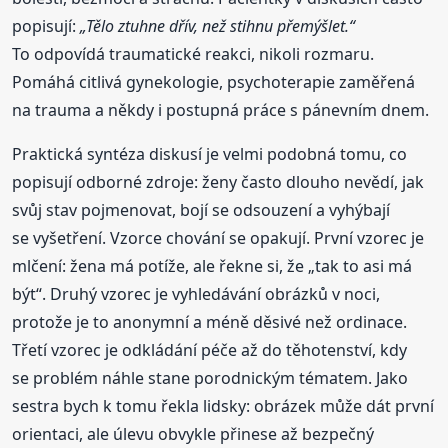
popisují:
„Tělo ztuhne dřív, než stihnu přemýšlet.“
To odpovídá traumatické reakci, nikoli rozmaru.
Pomáhá citlivá gynekologie, psychoterapie zaměřená
na trauma a někdy i postupná práce s pánevním dnem.
Praktická syntéza diskusí je velmi podobná tomu, co
popisují odborné zdroje: ženy často dlouho nevědí, jak
svůj stav pojmenovat, bojí se odsouzení a vyhýbají
se vyšetření. Vzorce chování se opakují. První vzorec je
mlčení: žena má potíže, ale řekne si, že „tak to asi má
být“. Druhý vzorec je vyhledávání obrázků v noci,
protože je to anonymní a méně děsivé než ordinace.
Třetí vzorec je odkládání péče až do těhotenství, kdy
se problém náhle stane porodnickým tématem. Jako
sestra bych k tomu řekla lidsky: obrázek může dát první
orientaci, ale úlevu obvykle přinese až bezpečný