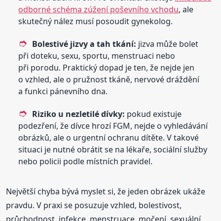
odborné schéma zúžení poševního vchodu
, ale
skutečný nález musí posoudit gynekolog.
Bolestivé jizvy a tah tkání:
jizva může bolet
při doteku, sexu, sportu, menstruaci nebo
při porodu. Praktický dopad je ten, že nejde jen
o vzhled, ale o pružnost tkáně, nervové dráždění
a funkci pánevního dna.
Riziko u nezletilé dívky:
pokud existuje
podezření, že dívce hrozí FGM, nejde o vyhledávání
obrázků, ale o urgentní ochranu dítěte. V takové
situaci je nutné obrátit se na lékaře, sociální služby
nebo policii podle místních pravidel.
Největší chyba bývá myslet si, že jeden obrázek ukáže
pravdu. V praxi se posuzuje vzhled, bolestivost,
průchodnost, infekce, menstruace, močení, sexuální