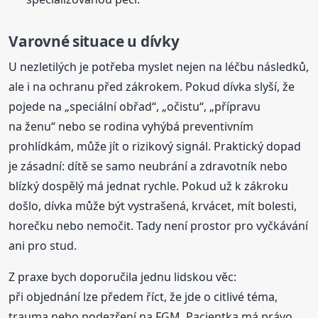
Varovné situace u dívky
U nezletilých je potřeba myslet nejen na léčbu následků,
ale i na ochranu před zákrokem. Pokud dívka slyší, že
pojede na „speciální obřad“, „očistu“, „přípravu
na ženu“ nebo se rodina vyhýbá preventivním
prohlídkám, může jít o rizikový signál. Praktický dopad
je zásadní: dítě se samo neubrání a zdravotník nebo
blízký dospělý má jednat rychle. Pokud už k zákroku
došlo, dívka může být vystrašená, krvácet, mít bolesti,
horečku nebo nemočit. Tady není prostor pro vyčkávání
ani pro stud.
Z praxe bych doporučila jednu lidskou věc:
při objednání lze předem říct, že jde o citlivé téma,
trauma nebo podezření na FGM. Pacientka má právo