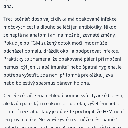
dna.
Třetí scénář: dospívající dívka má opakované infekce
močových cest a dlouho se léčí jen antibiotiky. Nikdo
se neptá na anatomii ani na možné jizevnaté změny.
Pokud je po FGM zúžený odtok moči, moč může
odcházet pomalu, dráždit okolí a podporovat infekce.
Prakticky to znamená, že opakované pálení při močení
nemusí být jen „slabá imunita“ nebo špatná hygiena. Je
potřeba vyšetřit, zda není přítomná překážka, jizva
nebo bolestivý spasmus pánevního dna.
Čtvrtý scénář: žena nehledá pomoc kvůli fyzické bolesti,
ale kvůli panickým reakcím při doteku, vyšetření nebo
intimním vztahu. Tady je důležité pochopit, že FGM není
jen jizva na těle. Nervový systém si může nést paměť
bolesti, bezmoci a strachu. Pacientky v diskusích často