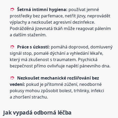
Šetrná intimní hygiena:
používat jemné
prostředky bez parfemace, netřít jizvy, neprovádět
výplachy a nezkoušet agresivní dezinfekce.
Podrážděná jizevnatá tkáň může reagovat pálením
a dalším stažením.
Práce s úzkostí:
pomáhá doprovod, domluvený
signál stop, pomalé dýchání a vyhledání lékaře,
který má zkušenost s traumatem. Psychická
bezpečnost přímo ovlivňuje napětí pánevního dna.
Nezkoušet mechanické rozšiřování bez
vedení:
pokud je přítomné zúžení, neodborné
pokusy mohou způsobit bolest, trhlinky, infekci
a zhoršení strachu.
Jak vypadá odborná léčba