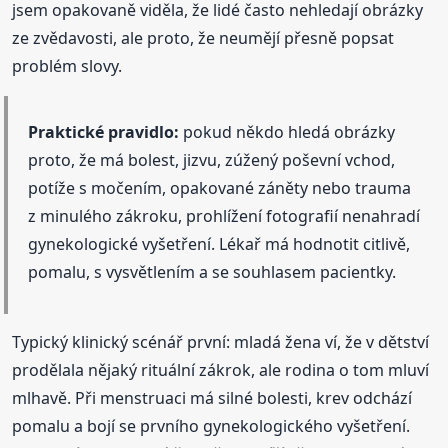
jsem opakovaně viděla, že lidé často nehledají obrázky
ze zvědavosti, ale proto, že neumějí přesně popsat
problém slovy.
Praktické pravidlo:
pokud někdo hledá obrázky
proto, že má bolest, jizvu, zúžený poševní vchod,
potíže s močením, opakované záněty nebo trauma
z minulého zákroku, prohlížení fotografií nenahradí
gynekologické vyšetření. Lékař má hodnotit citlivě,
pomalu, s vysvětlením a se souhlasem pacientky.
Typický klinický scénář první: mladá žena ví, že v dětství
prodělala nějaký rituální zákrok, ale rodina o tom mluví
mlhavě. Při menstruaci má silné bolesti, krev odchází
pomalu a bojí se prvního gynekologického vyšetření.