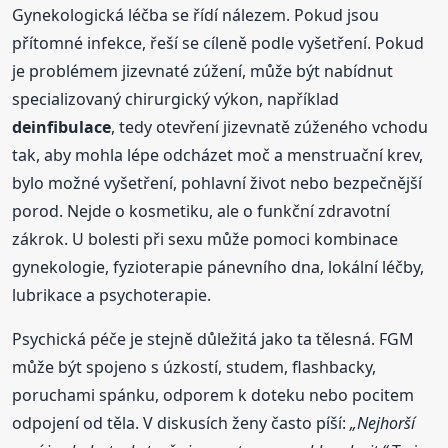
Gynekologická léčba se řídí nálezem. Pokud jsou
přítomné infekce, řeší se cíleně podle vyšetření. Pokud
je problémem jizevnaté zúžení, může být nabídnut
specializovaný chirurgický výkon, například
deinfibulace
, tedy otevření jizevnatě zúženého vchodu
tak, aby mohla lépe odcházet moč a menstruační krev,
bylo možné vyšetření, pohlavní život nebo bezpečnější
porod. Nejde o kosmetiku, ale o funkční zdravotní
zákrok. U bolesti při sexu může pomoci kombinace
gynekologie, fyzioterapie pánevního dna, lokální léčby,
lubrikace a psychoterapie.
Psychická péče je stejně důležitá jako ta tělesná. FGM
může být spojeno s úzkostí, studem, flashbacky,
poruchami spánku, odporem k doteku nebo pocitem
odpojení od těla. V diskusích ženy často píší:
„Nejhorší