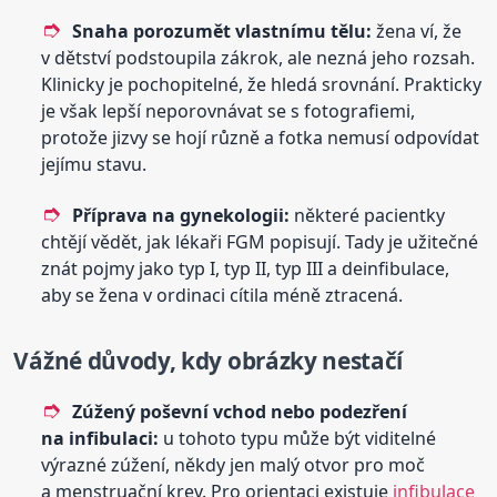
Snaha porozumět vlastnímu tělu:
žena ví, že
v dětství podstoupila zákrok, ale nezná jeho rozsah.
Klinicky je pochopitelné, že hledá srovnání. Prakticky
je však lepší neporovnávat se s fotografiemi,
protože jizvy se hojí různě a fotka nemusí odpovídat
jejímu stavu.
Příprava na gynekologii:
některé pacientky
chtějí vědět, jak lékaři FGM popisují. Tady je užitečné
znát pojmy jako typ I, typ II, typ III a deinfibulace,
aby se žena v ordinaci cítila méně ztracená.
Vážné důvody, kdy obrázky nestačí
Zúžený poševní vchod nebo podezření
na infibulaci:
u tohoto typu může být viditelné
výrazné zúžení, někdy jen malý otvor pro moč
a menstruační krev. Pro orientaci existuje
infibulace