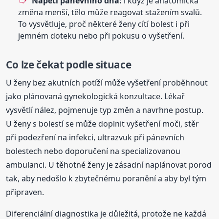
Napětí pánevního dna:
i když je anatomická
změna menší, tělo může reagovat stažením svalů.
To vysvětluje, proč některé ženy cítí bolest i při
jemném doteku nebo při pokusu o vyšetření.
Co lze čekat podle situace
U ženy bez akutních potíží může vyšetření proběhnout
jako plánovaná gynekologická konzultace. Lékař
vysvětlí nález, pojmenuje typ změn a navrhne postup.
U ženy s bolestí se může doplnit vyšetření moči, stěr
při podezření na infekci, ultrazvuk při pánevních
bolestech nebo doporučení na specializovanou
ambulanci. U těhotné ženy je zásadní naplánovat porod
tak, aby nedošlo k zbytečnému poranění a aby byl tým
připraven.
Diferenciální diagnostika je důležitá, protože ne každá