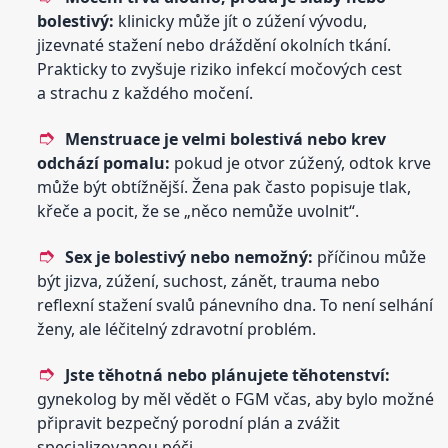
bolestivý:
klinicky může jít o zúžení vývodu,
jizevnaté stažení nebo dráždění okolních tkání.
Prakticky to zvyšuje riziko infekcí močových cest
a strachu z každého močení.
Menstruace je velmi bolestivá nebo krev
odchází pomalu:
pokud je otvor zúžený, odtok krve
může být obtížnější. Žena pak často popisuje tlak,
křeče a pocit, že se „něco nemůže uvolnit“.
Sex je bolestivý nebo nemožný:
příčinou může
být jizva, zúžení, suchost, zánět, trauma nebo
reflexní stažení svalů pánevního dna. To není selhání
ženy, ale léčitelný zdravotní problém.
Jste těhotná nebo plánujete těhotenství:
gynekolog by měl vědět o FGM včas, aby bylo možné
připravit bezpečný porodní plán a zvážit
specializovanou péči.