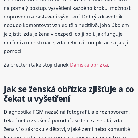
na pomalý postup, vysvětlení každého kroku, možnost
doprovodu a zastavení vyšetření. Dobrý zdravotník
nebude komentovat vzhled těla necitlivě. Jeho úkolem
je zjistit, zda je žena v bezpečí, co ji bolí, jak funguje
močení a menstruace, zda nehrozí komplikace a jak jí
pomoci.
Za přečtení také stojí článek
Dámská obřízka
.
Jak se ženská obřízka zjišťuje a co
čekat u vyšetření
Diagnostika FGM nezačíná fotografií, ale rozhovorem.
Lékař nebo zkušená porodní asistentka se ptá, zda
žena ví o zákroku v dětství, v jaké zemi nebo komunitě
k němu došlo, zda má potíže s močením, menstruací,