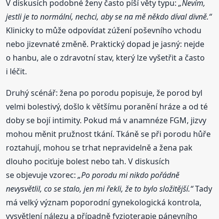
V diskusích podobné ženy často píší věty typu:
„Nevím,
jestli je to normální, nechci, aby se na mě někdo díval divně.“
Klinicky to může odpovídat zúžení poševního vchodu
nebo jizevnaté změně. Praktický dopad je jasný: nejde
o hanbu, ale o zdravotní stav, který lze vyšetřit a často
i léčit.
Druhý scénář: žena po porodu popisuje, že porod byl
velmi bolestivý, došlo k většímu poranění hráze a od té
doby se bojí intimity. Pokud má v anamnéze FGM, jizvy
mohou měnit pružnost tkání. Tkáně se při porodu hůře
roztahují, mohou se trhat nepravidelně a žena pak
dlouho pociťuje bolest nebo tah. V diskusích
se objevuje vzorec:
„Po porodu mi nikdo pořádně
nevysvětlil, co se stalo, jen mi řekli, že to bylo složitější.“
Tady
má velký význam poporodní gynekologická kontrola,
vysvětlení nálezu a případně fyzioterapie pánevního