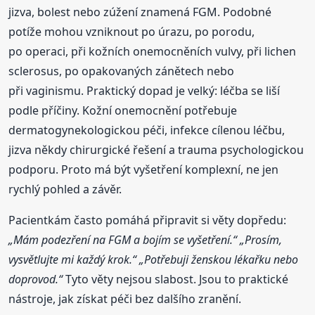
jizva, bolest nebo zúžení znamená FGM. Podobné
potíže mohou vzniknout po úrazu, po porodu,
po operaci, při kožních onemocněních vulvy, při lichen
sclerosus, po opakovaných zánětech nebo
při vaginismu. Praktický dopad je velký: léčba se liší
podle příčiny. Kožní onemocnění potřebuje
dermatogynekologickou péči, infekce cílenou léčbu,
jizva někdy chirurgické řešení a trauma psychologickou
podporu. Proto má být vyšetření komplexní, ne jen
rychlý pohled a závěr.
Pacientkám často pomáhá připravit si věty dopředu:
„Mám podezření na FGM a bojím se vyšetření.“
„Prosím,
vysvětlujte mi každý krok.“
„Potřebuji ženskou lékařku nebo
doprovod.“
Tyto věty nejsou slabost. Jsou to praktické
nástroje, jak získat péči bez dalšího zranění.