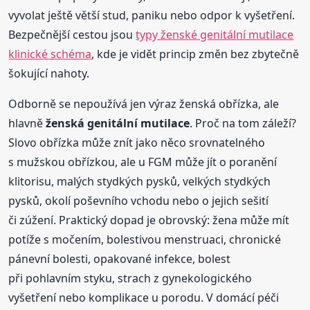
vyvolat ještě větší stud, paniku nebo odpor k vyšetření.
Bezpečnější cestou jsou
typy ženské genitální mutilace
klinické schéma
, kde je vidět princip změn bez zbytečně
šokující nahoty.
Odborně se nepoužívá jen výraz ženská obřízka, ale
hlavně
ženská genitální mutilace
. Proč na tom záleží?
Slovo obřízka může znít jako něco srovnatelného
s mužskou obřízkou, ale u FGM může jít o poranění
klitorisu, malých stydkých pysků, velkých stydkých
pysků, okolí poševního vchodu nebo o jejich sešití
či zúžení. Praktický dopad je obrovský: žena může mít
potíže s močením, bolestivou menstruaci, chronické
pánevní bolesti, opakované infekce, bolest
při pohlavním styku, strach z gynekologického
vyšetření nebo komplikace u porodu. V domácí péči