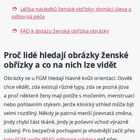
Léčba následků ženské obřízky: domácí úleva a
odborná péče
FAQ k dotazu ženská obřízka obrázky
Proč lidé hledají obrázky ženské
obřízky a co na nich lze vidět
Obrázky se u FGM hledají hlavně kvůli orientaci: člověk
chce vědět, zda existují různé typy, zda se pozná jizva
a proč některé ženy mají potíže s močením, menstruací
nebo pohlavním stykem. Jenže klinický vzhled může být
velmi rozdílný. Někdy je patrná menší jizevnatá změna,
jindy chybí část tkáně, jindy je poševní vchod výrazně
zúžený. Pro bezpečné pochopení je vhodnější začít přes
typy FGM podle WHO odborné schéma
než přes