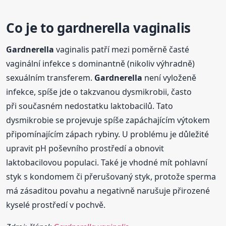
Co je to
gardnerella
vaginalis
Gardnerella
vaginalis patří mezi poměrně časté
vaginální infekce s dominantně (nikoliv výhradně)
sexuálním transferem.
Gardnerella
není vyloženě
infekce, spíše jde o takzvanou dysmikrobii, často
při současném nedostatku laktobacilů. Tato
dysmikrobie se projevuje spíše zapáchajícím výtokem
připomínajícím zápach rybiny. U problému je důležité
upravit pH poševního prostředí a obnovit
laktobacilovou populaci. Také je vhodné mít pohlavní
styk s kondomem či přerušovaný styk, protože sperma
má zásaditou povahu a negativně narušuje přirozené
kyselé prostředí v pochvě.