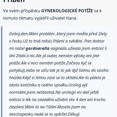
Ve svém příspěvku
GYNEKOLOGICKÉ POTÍŽE
se k
tomuto tématu vyjádřil uživatel Hana.
Dobrý,den.Mám problém ,který jsem mněla před 2lety
v řecku.Už to trvá měsíc.Pálení a svědění .Pan doktor
mi našel
gardnerella
vaginalis.uživala jsem entizol 5
dní 2tabl.a nic.Ale já vubec nemám výtoky ani jiné
potíže.Ale v noci nemám potíže.Začnou kyž se
pohybuji,nebo se utřu tak je to jak dyž šahnu do vosího
hnízda.Když si lehnu zase se to zklidní.Ale to pálení je
okolo končníku a celého spodku.Urolog.vyš
normální.Jsem neštastná.Na urologii mi dali ještě
entizol a lék na zavádění.užívám vše 4 den ani trochu
zlepšení.Mám to na 10dní.Musela jsem na
neschopenku nedá se to vydržet.Děkuji.