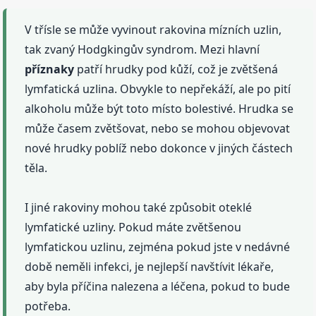
V třísle se může vyvinout rakovina mízních uzlin,
tak zvaný Hodgkingův syndrom. Mezi hlavní
příznaky
patří hrudky pod kůží, což je zvětšená
lymfatická uzlina. Obvykle to nepřekáží, ale po pití
alkoholu může být toto místo bolestivé. Hrudka se
může časem zvětšovat, nebo se mohou objevovat
nové hrudky poblíž nebo dokonce v jiných částech
těla.
I jiné rakoviny mohou také způsobit oteklé
lymfatické uzliny. Pokud máte zvětšenou
lymfatickou uzlinu, zejména pokud jste v nedávné
době neměli infekci, je nejlepší navštívit lékaře,
aby byla příčina nalezena a léčena, pokud to bude
potřeba.