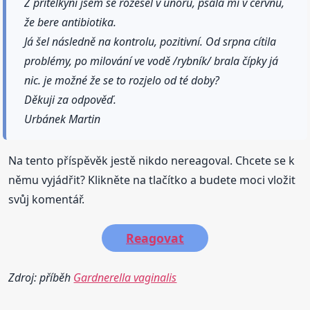
Z přítelkyní jsem se rozešel v únoru, psala mi v červnu,
že bere antibiotika.
Já šel následně na kontrolu, pozitivní. Od srpna cítila
problémy, po milování ve vodě /rybník/ brala čípky já
nic. je možné že se to rozjelo od té doby?
Děkuji za odpověď.
Urbánek Martin
Na tento příspěvěk jestě nikdo nereagoval. Chcete se k
němu vyjádřit? Klikněte na tlačítko a budete moci vložit
svůj komentář.
Reagovat
Zdroj: příběh
Gardnerella vaginalis