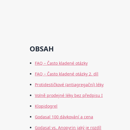
OBSAH
FAQ – Často kladené otázky
FAQ – Často kladené otázky 2. díl
Protidestičkové (antiagregační) léky
Volně prodejné léky bez předpisu I
Klopidogrel
Godasal 100 dávkování a cena
Godasal vs. Anopyrin jaký je rozdíl