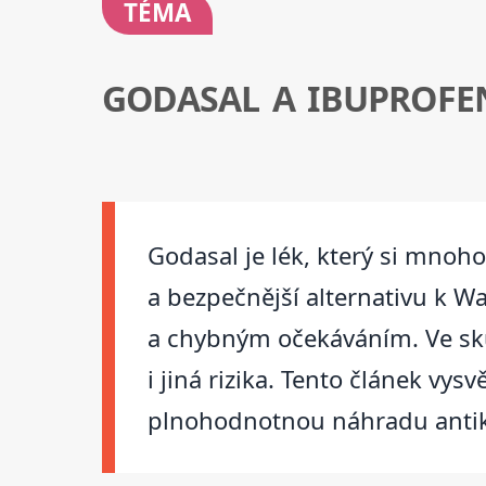
TÉMA
GODASAL A IBUPROFE
Godasal je lék, který si mnoho
a bezpečnější alternativu k 
a chybným očekáváním. Ve sku
i jiná rizika. Tento článek vy
plnohodnotnou náhradu antik