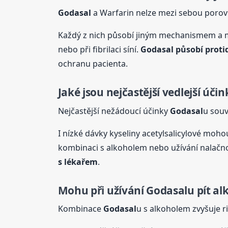
Godasal
a Warfarin nelze mezi sebou porovnáv
Každý z nich působí jiným mechanismem a m
nebo při fibrilaci síní.
Godasal
působí proti
ochranu pacienta.
Jaké jsou nejčastější vedlejší úči
Nejčastější nežádoucí účinky
Godasal
u souv
I nízké dávky kyseliny acetylsalicylové moh
kombinaci s alkoholem nebo užívání nalačno.
s lékařem
.
Mohu při užívání
Godasal
u pít al
Kombinace
Godasal
u s alkoholem zvyšuje r