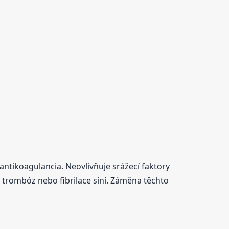
 antikoagulancia. Neovlivňuje srážecí faktory
ích trombóz nebo fibrilace síní. Záměna těchto