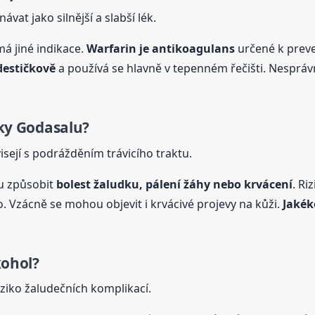
at jako silnější a slabší lék.
á jiné indikace.
Warfarin je antikoagulans
určené k preven
destičkově
a používá se hlavně v tepenném řečišti. Nesp
nky
Godasal
u?
isejí s podrážděním trávicího traktu.
ou způsobit
bolest žaludku, pálení žáhy nebo krvácení
. Ri
 Vzácně se mohou objevit i krvácivé projevy na kůži.
Jakék
kohol?
iziko žaludečních komplikací.