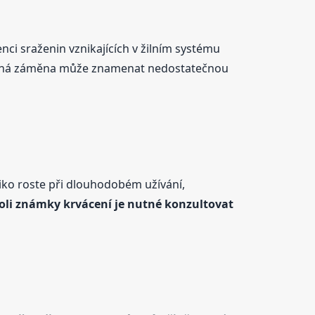
ci sraženin vznikajících v žilním systému
rávná záměna může znamenat nedostatečnou
ziko roste při dlouhodobém užívání,
oli známky krvácení je nutné konzultovat