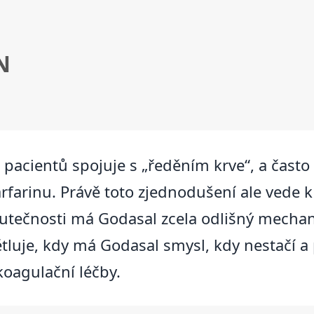
N
 pacientů spojuje s „ředěním krve“, a často
Warfarinu. Právě toto zjednodušení ale ved
tečnosti má Godasal zcela odlišný mechan
světluje, kdy má Godasal smysl, kdy nestačí 
oagulační léčby.