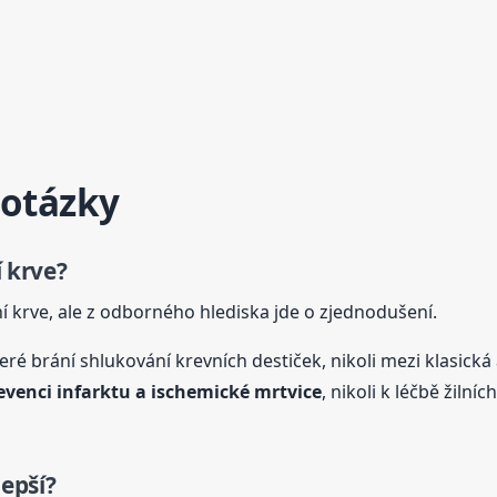
 otázky
 krve?
í krve, ale z odborného hlediska jde o zjednodušení.
teré brání shlukování krevních destiček, nikoli mezi klasická
evenci infarktu a ischemické mrtvice
, nikoli k léčbě žiln
lepší?