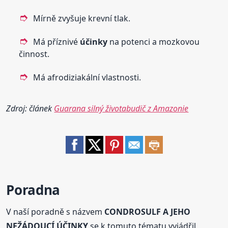
Mírně zvyšuje krevní tlak.
Má příznivé
účinky
na potenci a mozkovou
činnost.
Má afrodiziakální vlastnosti.
Zdroj: článek
Guarana silný životabudič z Amazonie
Poradna
V naší poradně s názvem
CONDROSULF A JEHO
NEŽÁDOUCÍ ÚČINKY
se k tomuto tématu vyjádřil