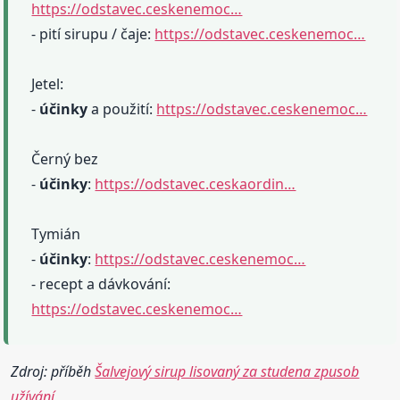
https://odstavec.ceskenemoc…
- pití sirupu / čaje:
https://odstavec.ceskenemoc…
Jetel:
-
účinky
a použití:
https://odstavec.ceskenemoc…
Černý bez
-
účinky
:
https://odstavec.ceskaordin…
Tymián
-
účinky
:
https://odstavec.ceskenemoc…
- recept a dávkování:
https://odstavec.ceskenemoc…
Zdroj: příběh
Šalvejový sirup lisovaný za studena zpusob
užívání