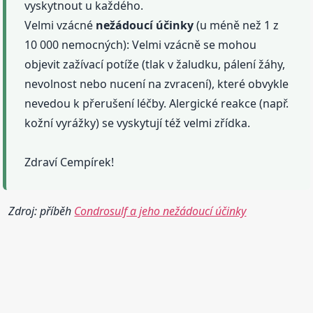
vyskytnout u každého.
Velmi vzácné
nežádoucí
účinky
(u méně než 1 z
10 000 nemocných): Velmi vzácně se mohou
objevit zažívací potíže (tlak v žaludku, pálení žáhy,
nevolnost nebo nucení na zvracení), které obvykle
nevedou k přerušení léčby. Alergické reakce (např.
kožní vyrážky) se vyskytují též velmi zřídka.
Zdraví Cempírek!
Zdroj: příběh
Condrosulf a jeho nežádoucí účinky