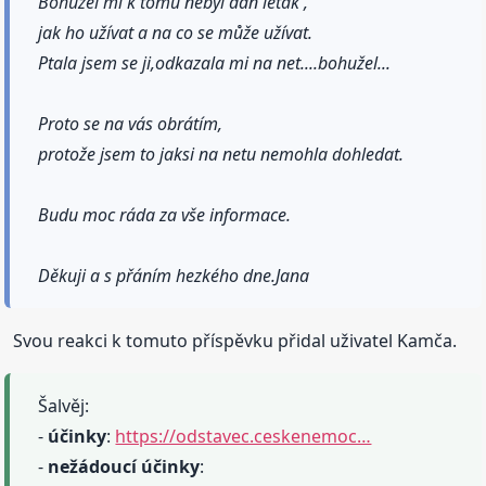
Bohužel mi k tomu nebyl dán leták ,
jak ho užívat a na co se může užívat.
Ptala jsem se ji,odkazala mi na net....bohužel...
Proto se na vás obrátím,
protože jsem to jaksi na netu nemohla dohledat.
Budu moc ráda za vše informace.
Děkuji a s přáním hezkého dne.Jana
Svou reakci k tomuto příspěvku přidal uživatel Kamča.
Šalvěj:
-
účinky
:
https://odstavec.ceskenemoc…
-
nežádoucí
účinky
: