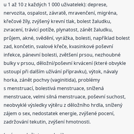
u 1 až 10 z každých 1 000 uživatelek): deprese,
nervozita, ospalost, závratě, mravenčení, migréna,
křečové žíly, zvýšený krevní tlak, bolest žaludku,
zvracení, trávicí potíže, plynatost, zánět žaludku,
průjem, akné, svědění, vyrážka, bolesti, například bolest
zad, končetin, svalové křeče, kvasinkové poševní
infekce, pánevní bolesti, zvětšení prsou, nezhoubné
bulky v prsou, děložní/poševní krvácení (které obvykle
ustoupí při dalším užívání přípravku), výtok, návaly
horka, zánět pochvy (vaginitida), problémy
s menstruací, bolestivá menstruace, snížená
menstruace, velmi silná menstruace, poševní suchost,
neobvyklé výsledky výtěru z děložního hrdla, snížený
zájem o sex, nedostatek energie, zvýšené pocení,
zadržování tekutin, zvýšení hmotnosti.