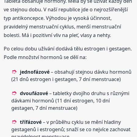
Tableta obsahuje hormony. Měla by se užívat každý den
ve stejnou dobu. V naší republice jde o nejrozšířenější
typ antikoncepce. Výhodou je vysoká účinnost,
pravidelný menstruační cyklus, menší menstruační
bolesti. Má i pozitivní vliv na pleť, vlasy a nehty.
Po celou dobu užívání dodává tělu estrogen i gestagen.
Podle množství hormonů se dělí na:
jednofázové
– obsahují stejnou dávku hormonů
(21 dnů estrogen i gestagen, 7 dní menstruace)
dvoufázové
– tabletky dvojího druhu s různými
dávkami hormonů (11 dní estrogen, 10 dní
gestagen, 7 dní menstruace)
třífázové
– v průběhu cyklu se mění hladiny
gestagenů i estrogenů; snaží se co nejvíce zachovat
pravidelnost menstruace