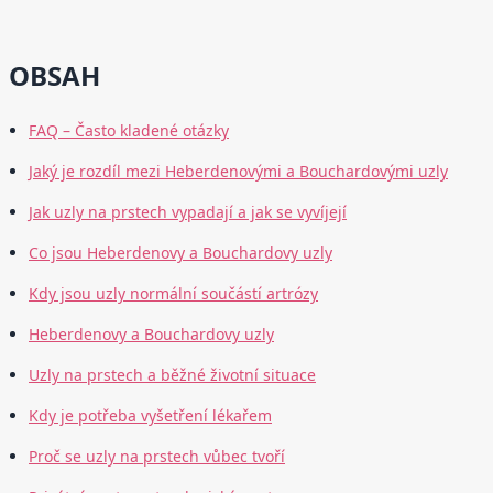
OBSAH
FAQ – Často kladené otázky
Jaký je rozdíl mezi Heberdenovými a Bouchardovými uzly
Jak uzly na prstech vypadají a jak se vyvíjejí
Co jsou Heberdenovy a Bouchardovy uzly
Kdy jsou uzly normální součástí artrózy
Heberdenovy a Bouchardovy uzly
Uzly na prstech a běžné životní situace
Kdy je potřeba vyšetření lékařem
Proč se uzly na prstech vůbec tvoří