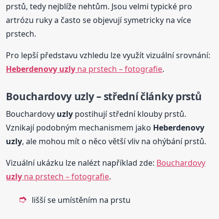
prstů, tedy nejblíže nehtům. Jsou velmi typické pro
artrózu ruky a často se objevují symetricky na více
prstech.
Pro lepší představu vzhledu lze využít vizuální srovnání:
Heberdenovy
uzly
na prstech – fotografie
.
Bouchardovy
uzly
– střední články prstů
Bouchardovy
uzly
postihují střední klouby prstů.
Vznikají podobným mechanismem jako
Heberdenovy
uzly
, ale mohou mít o něco větší vliv na ohýbání prstů.
Vizuální ukázku lze nalézt například zde:
Bouchardovy
uzly
na prstech – fotografie
.
lišší se umístěním na prstu