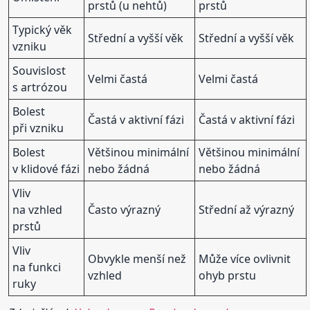
prstů (u nehtů)
prstů
Typický věk
Střední a vyšší věk
Střední a vyšší věk
vzniku
Souvislost
Velmi častá
Velmi častá
s artrózou
Bolest
Častá v aktivní fázi
Častá v aktivní fázi
při vzniku
Bolest
Většinou minimální
Většinou minimální
v klidové fázi
nebo žádná
nebo žádná
Vliv
na vzhled
Často výrazný
Střední až výrazný
prstů
Vliv
Obvykle menší než
Může více ovlivnit
na funkci
vzhled
ohyb prstu
ruky