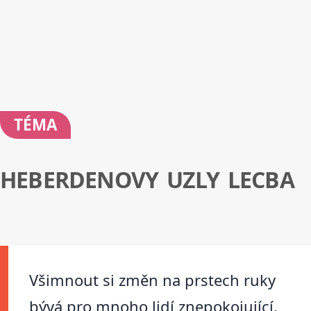
TÉMA
HEBERDENOVY UZLY LECBA
Všimnout si změn na prstech ruky
bývá pro mnoho lidí znepokojující.