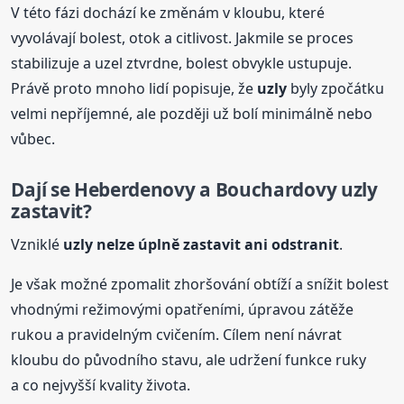
V této fázi dochází ke změnám v kloubu, které
vyvolávají bolest, otok a citlivost. Jakmile se proces
stabilizuje a uzel ztvrdne, bolest obvykle ustupuje.
Právě proto mnoho lidí popisuje, že
uzly
byly zpočátku
velmi nepříjemné, ale později už bolí minimálně nebo
vůbec.
Dají se
Heberdenovy
a Bouchardovy
uzly
zastavit?
Vzniklé
uzly
nelze úplně zastavit ani odstranit
.
Je však možné zpomalit zhoršování obtíží a snížit bolest
vhodnými režimovými opatřeními, úpravou zátěže
rukou a pravidelným cvičením. Cílem není návrat
kloubu do původního stavu, ale udržení funkce ruky
a co nejvyšší kvality života.