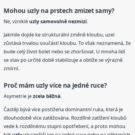
Mohou
uzly
na prstech zmizet samy?
Ne, vzniklé
uzly
samovolně nezmizí
.
Jakmile dojde ke strukturální změně kloubu, uzel
zůstává trvalou součástí kloubu. To však neznamená, že
bude celý život bolet nebo se zhoršovat. U mnoha lidí
se stav po určité době stabilizuje a obtíže se výrazně
zmírní.
Proč mám
uzly
více na jedné ruce?
Asymetrie je
zcela běžná
.
Častěji bývá více postižena dominantní ruka, která je
dlouhodobě více zatěžována. Rozdílné zatížení kloubů
vede k rozdílnému stupni opotřebení, a proto mohou
být
uzly
výraznější jen na jedné ruce nebo na některých