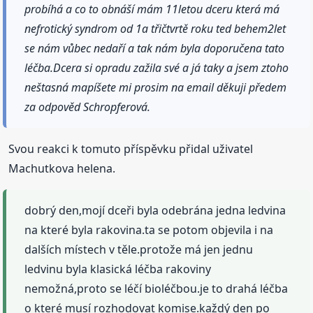
probíhá a co to obnáší mám 11letou dceru která má
nefrotický syndrom od 1a třičtvrtě roku ted behem2let
se nám vůbec nedaří a tak nám byla doporučena tato
léčba.Dcera si opradu zažila své a já taky a jsem ztoho
neštasná mapíšete mi prosim na email děkuji předem
za odpověd Schropferová.
Svou reakci k tomuto příspěvku přidal uživatel
Machutkova helena.
dobrý den,mojí dceři byla odebrána jedna ledvina
na které byla rakovina.ta se potom objevila i na
dalších místech v těle.protože má jen jednu
ledvinu byla klasická léčba rakoviny
nemožná,proto se léčí bioléčbou.je to drahá léčba
o které musí rozhodovat komise.každý den po