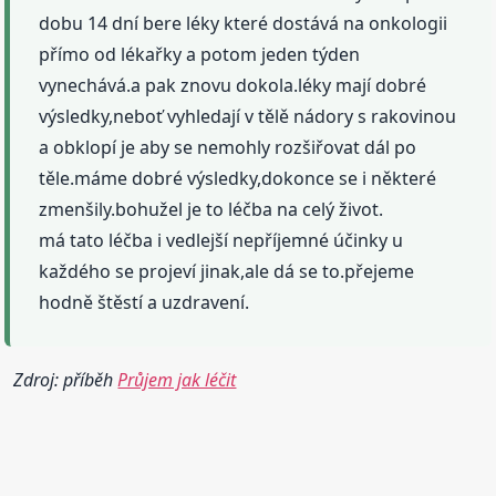
dobu 14 dní bere léky které dostává na onkologii
přímo od lékařky a potom jeden týden
vynechává.a pak znovu dokola.léky mají dobré
výsledky,neboť vyhledají v tělě nádory s rakovinou
a obklopí je aby se nemohly rozšiřovat dál po
těle.máme dobré výsledky,dokonce se i některé
zmenšily.bohužel je to léčba na celý život.
má tato léčba i vedlejší nepříjemné účinky u
každého se projeví jinak,ale dá se to.přejeme
hodně štěstí a uzdravení.
Zdroj: příběh
Průjem jak léčit