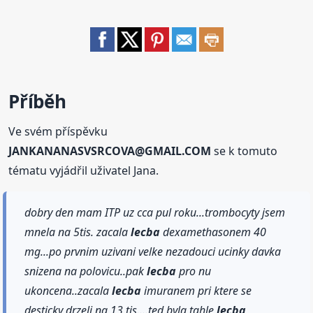
Příběh
Ve svém příspěvku
JANKANANASVSRCOVA@GMAIL.COM
se k tomuto
tématu vyjádřil uživatel Jana.
dobry den mam ITP uz cca pul roku...trombocyty jsem
mnela na 5tis. zacala
lecba
dexamethasonem 40
mg...po prvnim uzivani velke nezadouci ucinky davka
snizena na polovicu..pak
lecba
pro nu
ukoncena..zacala
lecba
imuranem pri ktere se
desticky drzeli na 13 tis....ted byla tahle
lecba