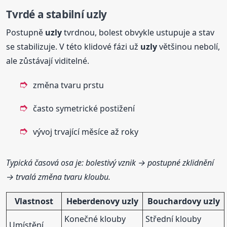
Tvrdé a stabilní
uzly
Postupně
uzly
tvrdnou, bolest obvykle ustupuje a stav
se stabilizuje. V této klidové fázi už
uzly
většinou nebolí,
ale zůstávají viditelné.
změna tvaru prstu
často symetrické postižení
vývoj trvající měsíce až roky
Typická časová osa je: bolestivý vznik → postupné zklidnění
→ trvalá změna tvaru kloubu.
Vlastnost
Heberdenovy
uzly
Bouchardovy
uzly
Konečné klouby
Střední klouby
Umístění