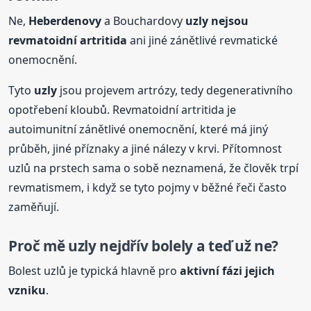
Ne,
Heberdenovy
a Bouchardovy
uzly
nejsou
revmatoidní artritida
ani jiné zánětlivé revmatické
onemocnění.
Tyto
uzly
jsou projevem artrózy, tedy degenerativního
opotřebení kloubů. Revmatoidní artritida je
autoimunitní zánětlivé onemocnění, které má jiný
průběh, jiné příznaky a jiné nálezy v krvi. Přítomnost
uzlů na prstech sama o sobě neznamená, že člověk trpí
revmatismem, i když se tyto pojmy v běžné řeči často
zaměňují.
Proč mě
uzly
nejdřív bolely a teď už ne?
Bolest uzlů je typická hlavně pro
aktivní fázi jejich
vzniku
.