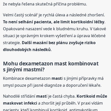
že nebyla řešena skutečná příčina problému.
Velmi častý scénář je rychlá úleva a následné zhoršení.
To není selhání pacienta, ale limit kortikoidní léčby
.
Opakované nasazení vede k bludnému kruhu. V takové
situaci je správným krokem vyšetření a úprava léčebné
strategie.
Další mazání bez plánu zvyšuje riziko
dlouhodobých následků
.
Mohu dexametazon
mast
kombinovat
s jinými
mast
mi?
Kombinace dexametazon
mast
i s jinými přípravky má
smysl pouze při jasné diagnóze a doporučení lékaře.
Nahodilé střídání
mast
í je častá chyba.
Kortikoid může
maskovat infekci
a zhoršit její průběh. V praxi vídám
pacienty, kteří kombinují kortikoid, antimykotikum