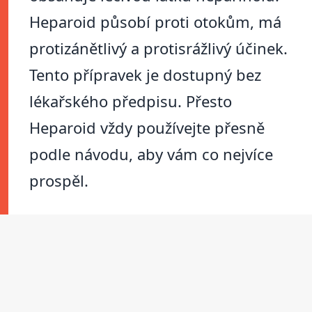
Heparoid působí proti otokům, má
protizánětlivý a protisrážlivý účinek.
Tento přípravek je dostupný bez
lékařského předpisu. Přesto
Heparoid vždy používejte přesně
podle návodu, aby vám co nejvíce
prospěl.