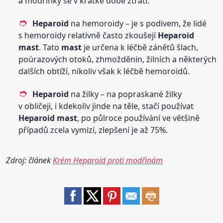
a modřinky se v krátké době ztratí.
Heparoid
na hemoroidy – je s podivem, že lidé
s hemoroidy relativně často zkoušejí
Heparoid
mast
. Tato
mast
je určena k léčbě zánětů šlach,
poúrazových otoků, zhmožděnin, žilních a některých
dalších obtíží, nikoliv však k léčbě hemoroidů.
Heparoid
na žilky – na popraskané žilky
v obličeji, i kdekoliv jinde na těle, stačí používat
Heparoid
mast
, po půlroce používání ve většině
případů zcela vymizí, zlepšení je až 75%.
Zdroj: článek
Krém Heparoid proti modřinám