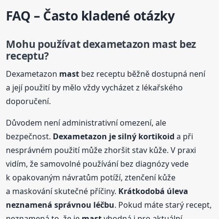
FAQ – Často kladené otázky
Mohu používat dexametazon
mast
bez
receptu?
Dexametazon
mast
bez receptu běžně dostupná není
a její použití by mělo vždy vycházet z lékařského
doporučení.
Důvodem není administrativní omezení, ale
bezpečnost.
Dexametazon je silný kortikoid
a při
nesprávném použití může zhoršit stav kůže. V praxi
vidím, že samovolné používání bez diagnózy vede
k opakovaným návratům potíží, ztenčení kůže
a maskování skutečné příčiny.
Krátkodobá úleva
neznamená správnou léčbu
. Pokud máte starý recept,
neznamená to, že je
mast
vhodná i pro aktuální