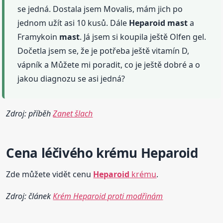
se jedná. Dostala jsem Movalis, mám jich po
jednom užít asi 10 kusů. Dále
Heparoid
mast
a
Framykoin
mast
. Já jsem si koupila ještě Olfen gel.
Dočetla jsem se, že je potřeba ještě vitamín D,
vápník a Můžete mi poradit, co je ještě dobré a o
jakou diagnozu se asi jedná?
Zdroj: příběh
Zanet šlach
Cena léčivého krému
Heparoid
Zde můžete vidět cenu
Heparoid
krému
.
Zdroj: článek
Krém Heparoid proti modřinám