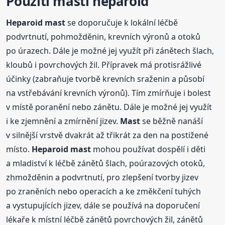
Použití
mast
i
heparoid
Heparoid
mast
se doporučuje k lokální léčbě
podvrtnutí, pohmožděnin, krevních výronů a otoků
po úrazech. Dále je možné jej využít při zánětech šlach,
kloubů i povrchových žil. Přípravek má protisrážlivé
účinky (zabraňuje tvorbě krevních sraženin a působí
na vstřebávání krevních výronů). Tím zmírňuje i bolest
v místě poranění nebo zánětu. Dále je možné jej využít
i ke zjemnění a zmírnění jizev.
Mast
se běžně nanáší
v silnější vrstvě dvakrát až třikrát za den na postižené
místo.
Heparoid
mast
mohou používat dospělí i děti
a mladiství k léčbě zánětů šlach, poúrazových otoků,
zhmožděnin a podvrtnutí, pro zlepšení tvorby jizev
po zraněních nebo operacích a ke změkčení tuhých
a vystupujících jizev, dále se používá na doporučení
lékaře k místní léčbě zánětů povrchových žil, zánětů