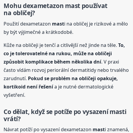
Mohu dexametazon
mast
používat
na obličej?
Použití dexametazon
mast
i na obličej je rizikové a mělo
by být výjimečné a krátkodobé.
Kůže na obličeji je tenčí a citlivější než jinde na těle.
To,
co je tolerovatelné na rukou, může na obličeji
způsobit komplikace během několika dní
. V praxi
často vídám rozvoj periorální dermatitidy nebo trvalého
zarudnutí.
Pokud se problém na obličeji opakuje,
kortikoid není řešení
a je nutné dermatologické
vyšetření.
Co dělat, když se potíže po vysazení
mast
i
vrátí?
Návrat potíží po vysazení dexametazon
mast
i znamená,