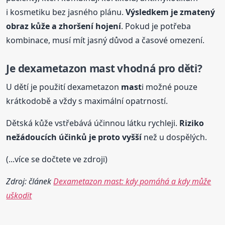
i kosmetiku bez jasného plánu.
Výsledkem je zmatený
obraz kůže a zhoršení hojení
. Pokud je potřeba
kombinace, musí mít jasný důvod a časové omezení.
Je dexametazon
mast
vhodná pro děti?
U dětí je použití dexametazon
mast
i možné pouze
krátkodobě a vždy s maximální opatrností.
Dětská kůže vstřebává účinnou látku rychleji.
Riziko
nežádoucích účinků je proto vyšší
než u dospělých.
(...více se dočtete ve zdroji)
Zdroj: článek
Dexametazon mast: kdy pomáhá a kdy může
uškodit