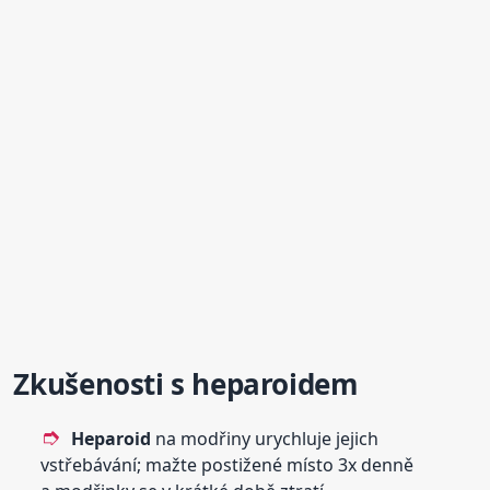
Zkušenosti s
heparoid
em
Heparoid
na modřiny urychluje jejich
vstřebávání; mažte postižené místo 3x denně