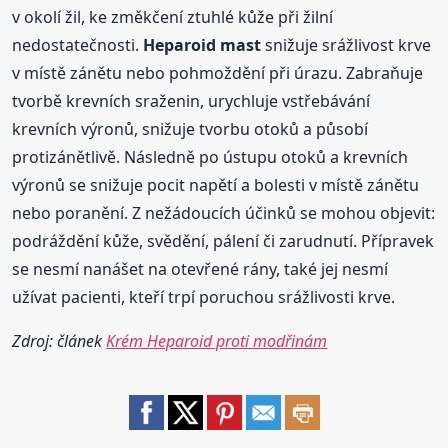
v okolí žil, ke změkčení ztuhlé kůže při žilní
nedostatečnosti.
Heparoid
mast
snižuje srážlivost krve
v místě zánětu nebo pohmoždění při úrazu. Zabraňuje
tvorbě krevních sraženin, urychluje vstřebávání
krevních výronů, snižuje tvorbu otoků a působí
protizánětlivě. Následně po ústupu otoků a krevních
výronů se snižuje pocit napětí a bolesti v místě zánětu
nebo poranění. Z nežádoucích účinků se mohou objevit:
podráždění kůže, svědění, pálení či zarudnutí. Přípravek
se nesmí nanášet na otevřené rány, také jej nesmí
užívat pacienti, kteří trpí poruchou srážlivosti krve.
Zdroj: článek
Krém Heparoid proti modřinám