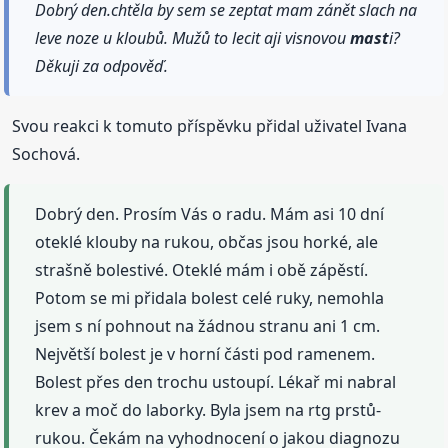
Dobrý den.chtěla by sem se zeptat mam zánět slach na
leve noze u kloubů. Mužů to lecit aji visnovou
mast
i?
Děkuji za odpověď.
Svou reakci k tomuto příspěvku přidal uživatel Ivana
Sochová.
Dobrý den. Prosím Vás o radu. Mám asi 10 dní
oteklé klouby na rukou, občas jsou horké, ale
strašně bolestivé. Oteklé mám i obě zápěstí.
Potom se mi přidala bolest celé ruky, nemohla
jsem s ní pohnout na žádnou stranu ani 1 cm.
Největší bolest je v horní části pod ramenem.
Bolest přes den trochu ustoupí. Lékař mi nabral
krev a moč do laborky. Byla jsem na rtg prstů-
rukou. Čekám na vyhodnocení o jakou diagnozu