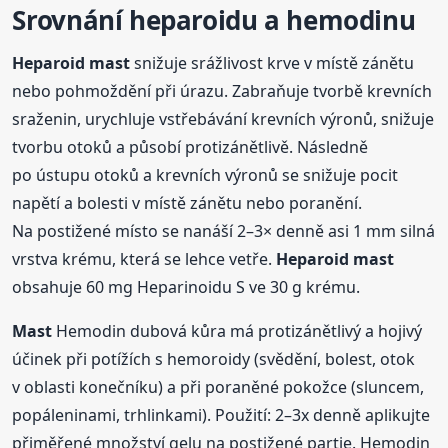
Srovnání
heparoid
u a hemodinu
Heparoid
mast
snižuje srážlivost krve v místě zánětu
nebo pohmoždění při úrazu. Zabraňuje tvorbě krevních
sraženin, urychluje vstřebávání krevních výronů, snižuje
tvorbu otoků a působí protizánětlivě. Následně
po ústupu otoků a krevních výronů se snižuje pocit
napětí a bolesti v místě zánětu nebo poranění.
Na postižené místo se nanáší 2–3× denně asi 1 mm silná
vrstva krému, která se lehce vetře.
Heparoid
mast
obsahuje 60 mg Heparinoidu S ve 30 g krému.
Mast
Hemodin dubová kůra má protizánětlivý a hojivý
účinek při potížích s hemoroidy (svědění, bolest, otok
v oblasti konečníku) a při poraněné pokožce (sluncem,
popáleninami, trhlinkami). Použití: 2–3x denně aplikujte
přiměřené množství gelu na postižené partie. Hemodin