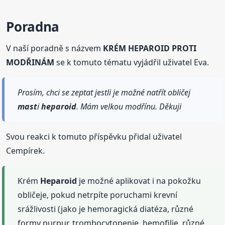
Poradna
V naší poradně s názvem
KRÉM HEPAROID PROTI
MODŘINÁM
se k tomuto tématu vyjádřil uživatel Eva.
Prosím, chci se zeptat jestli je možné natřít obličej
mast
i
heparoid
. Mám velkou modřínu. Děkuji
Svou reakci k tomuto příspěvku přidal uživatel
Cempírek.
Krém
Heparoid
je možné aplikovat i na pokožku
obličeje, pokud netrpíte poruchami krevní
srážlivosti (jako je hemoragická diatéza, různé
formy purpur, trombocytopenie, hemofilie, různé