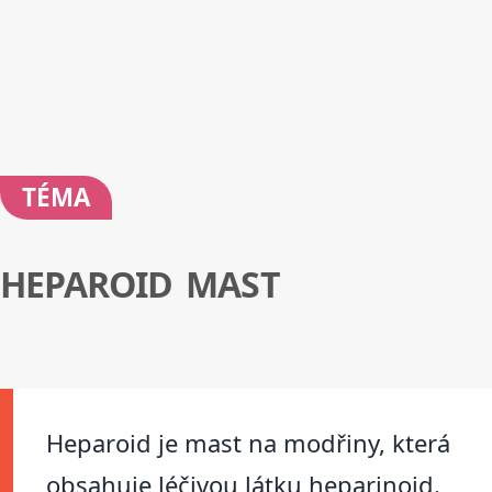
TÉMA
HEPAROID MAST
Heparoid je mast na modřiny, která
obsahuje léčivou látku heparinoid.