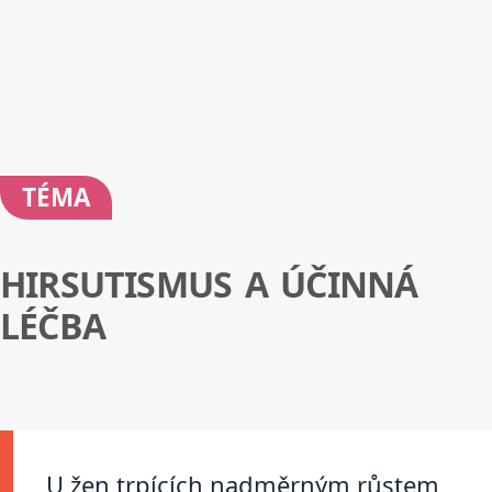
TÉMA
HIRSUTISMUS A ÚČINNÁ
LÉČBA
U žen trpících nadměrným růstem