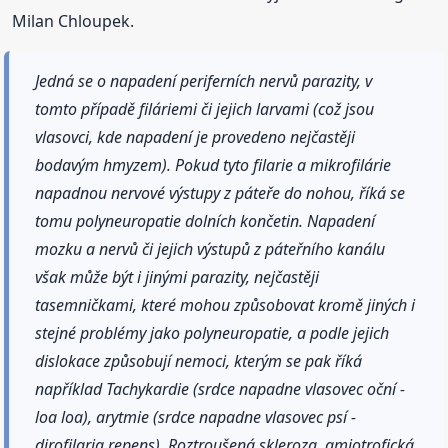
Milan Chloupek.
Jedná se o napadení periferních nervů parazity, v
tomto případě filáriemi či jejich larvami (což jsou
vlasovci, kde napadení je provedeno nejčastěji
bodavým hmyzem). Pokud tyto filarie a mikrofilárie
napadnou nervové výstupy z páteře do nohou, říká se
tomu polyneuropatie dolních končetin. Napadení
mozku a nervů či jejich výstupů z páteřního kanálu
však může být i jinými parazity, nejčastěji
tasemničkami, které mohou způsobovat kromě jiných i
stejné problémy jako polyneuropatie, a podle jejich
dislokace způsobují nemoci, kterým se pak říká
například Tachykardie (srdce napadne vlasovec oční -
loa loa), arytmie (srdce napadne vlasovec psí -
dirofilaria repens), Roztroušená skleroza, amiotrofická