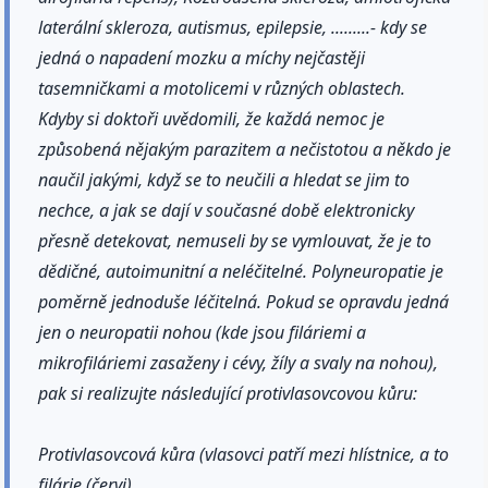
laterální skleroza, autismus, epilepsie, .........- kdy se
jedná o napadení mozku a míchy nejčastěji
tasemničkami a motolicemi v různých oblastech.
Kdyby si doktoři uvědomili, že každá nemoc je
způsobená nějakým parazitem a nečistotou a někdo je
naučil jakými, když se to neučili a hledat se jim to
nechce, a jak se dají v současné době elektronicky
přesně detekovat, nemuseli by se vymlouvat, že je to
dědičné, autoimunitní a neléčitelné. Polyneuropatie je
poměrně jednoduše léčitelná. Pokud se opravdu jedná
jen o neuropatii nohou (kde jsou filáriemi a
mikrofiláriemi zasaženy i cévy, žíly a svaly na nohou),
pak si realizujte následující protivlasovcovou kůru:
Protivlasovcová kůra (vlasovci patří mezi hlístnice, a to
filárie (červi)