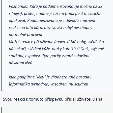
Poznámka: Kůra je poddimenzovaná (je možno až 3x
silnější), proto je nutné ji časem (max po 3 měsících)
opakovat. Poddimenzovaná je z důvodů zmírnění
reakcí na tuto kůru, aby člověk nebyl neschopný
normálně pracovat
Možné reakce při užívání: únava, těžké nohy, svědění a
pálení očí, svědění kůže, otoky kotníků či lýtek, zvýšené
smrkání, ospalost. Tyto pocity vymizí s dalšími
dávkami léků
Jako podpůrné "léky" je vhodné/nutné nasadit i
Informatika (venadren, vasodren, muscudren
Svou reakci k tomuto příspěvku přidal uživatel Dana.