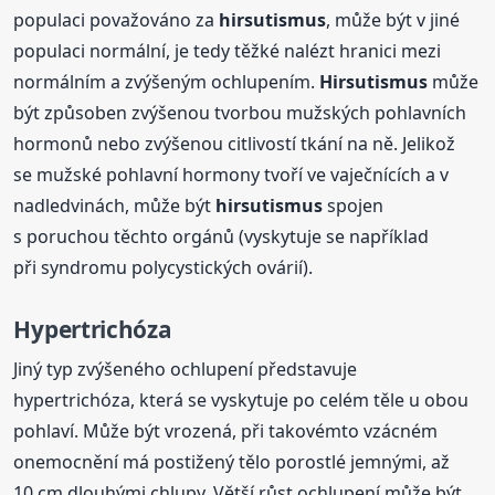
populaci považováno za
hirsutismus
, může být v jiné
populaci normální, je tedy těžké nalézt hranici mezi
normálním a zvýšeným ochlupením.
Hirsutismus
může
být způsoben zvýšenou tvorbou mužských pohlavních
hormonů nebo zvýšenou citlivostí tkání na ně. Jelikož
se mužské pohlavní hormony tvoří ve vaječnících a v
nadledvinách, může být
hirsutismus
spojen
s poruchou těchto orgánů (vyskytuje se například
při syndromu polycystických ovárií).
Hypertrichóza
Jiný typ zvýšeného ochlupení představuje
hypertrichóza, která se vyskytuje po celém těle u obou
pohlaví. Může být vrozená, při takovémto vzácném
onemocnění má postižený tělo porostlé jemnými, až
10 cm dlouhými chlupy. Větší růst ochlupení může být