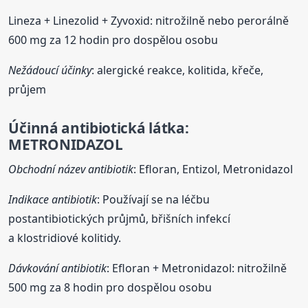
Lineza + Linezolid + Zyvoxid: nitrožilně nebo perorálně
600 mg za 12 hodin pro dospělou osobu
Nežádoucí účinky
: alergické reakce, kolitida, křeče,
průjem
Účinná antibiotická látka:
METRONIDAZOL
Obchodní název antibiotik
: Efloran, Entizol, Metronidazol
Indikace antibiotik
: Používají se na léčbu
postantibiotických průjmů, břišních infekcí
a klostridiové kolitidy.
Dávkování antibiotik
: Efloran + Metronidazol: nitrožilně
500 mg za 8 hodin pro dospělou osobu