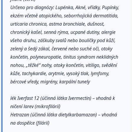
Určeno pro diagnózy: Lupénka, Akné, vřídky, Pupínky,
ekzém včetně atopického, seborrhojická dermatitida,
urticaria chronica, astma bronchiale, dušnost,
chronický kašel, senná rýma, ucpané dutiny, alergie
všeho druhu, záškuby svalů nebo bouličky pod kůží,
zelený a šedý zákal, červené nebo suché oči, otoky
končetin, polyneuropatie, tinitus syndrom neklidných
nohou, „těžké“ nohy, otoky končetin, vitiligo, svědění
kůže, tachykardie, arytmie, vysoký tlak, lymfomy,
bércové vředy, migrény, karpální tunely
lék Iverfast 12 (účinná látka Ivermectin) – vhodná k
ničení larev (mikrofilárií)
Hetrazan (účinná látka dietylkarbamazan) – vhodná
na dospělce (filárií)