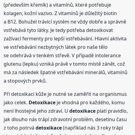
(především křemík) a vitamínů, které potřebuje
kolagen, kožní vazivo. Z vitamínů je důležitý biotin
a B12. Bohužel trávicí systém ne vždy dobře a správně
vstřebává tyto látky. Je tedy potřeba detoxikovat
zažívací fermenty pro lepší vstřebávání. Hlavní aktivita
ve vstřebávání nezbytných látek pro naše tělo
se odehrává v tenkém střevě. V případě intolerance
glutenu (lepku) vzniká právě v tomto místě zánět, což
má za následek špatné vstřebávání minerálů, vitamínů
a stopových prvků.
Při detoxikaci kůže je nutné se zaměřit na organismus
jako celek.
Detoxikace
je vhodná pro každého, komu
není lhostejné jeho zdraví. U
detoxikace
platí pravidlo,
jak dlouho nás trápí zdravotní problém, desetinu času
z toho potrvá
detoxikace
(například nás 3 roky trápí