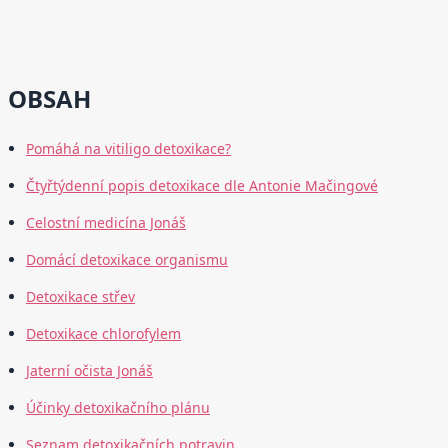
OBSAH
Pomáhá na vitiligo detoxikace?
Čtyřtýdenní popis detoxikace dle Antonie Mačingové
Celostní medicína Jonáš
Domácí detoxikace organismu
Detoxikace střev
Detoxikace chlorofylem
Jaterní očista Jonáš
Účinky detoxikačního plánu
Seznam detoxikačních potravin