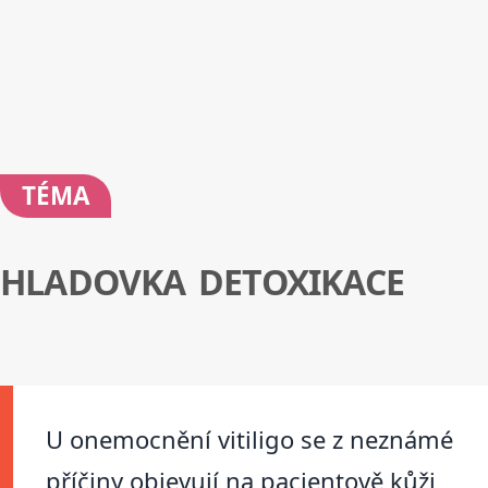
TÉMA
HLADOVKA DETOXIKACE
U onemocnění vitiligo se z neznámé
příčiny objevují na pacientově kůži