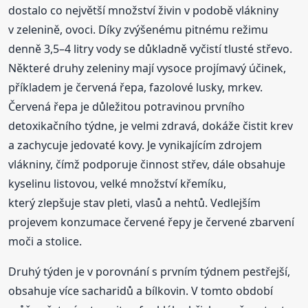
dostalo co největší množství živin v podobě vlákniny
v zelenině, ovoci. Díky zvýšenému pitnému režimu
denně 3,5–4 litry vody se důkladně vyčistí tlusté střevo.
Některé druhy zeleniny mají vysoce projímavý účinek,
příkladem je červená řepa, fazolové lusky, mrkev.
Červená řepa je důležitou potravinou prvního
detoxikačního týdne, je velmi zdravá, dokáže čistit krev
a zachycuje jedovaté kovy. Je vynikajícím zdrojem
vlákniny, čímž podporuje činnost střev, dále obsahuje
kyselinu listovou, velké množství křemíku,
který zlepšuje stav pleti, vlasů a nehtů. Vedlejším
projevem konzumace červené řepy je červené zbarvení
moči a stolice.
Druhý týden je v porovnání s prvním týdnem pestřejší,
obsahuje více sacharidů a bílkovin. V tomto období