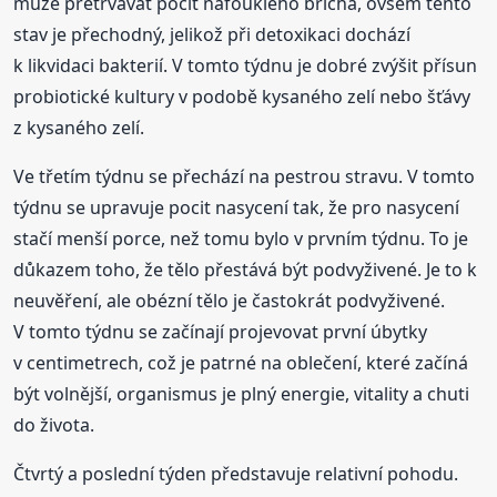
může přetrvávat pocit nafouklého břicha, ovšem tento
stav je přechodný, jelikož při detoxikaci dochází
k likvidaci bakterií. V tomto týdnu je dobré zvýšit přísun
probiotické kultury v podobě kysaného zelí nebo šťávy
z kysaného zelí.
Ve třetím týdnu se přechází na pestrou stravu. V tomto
týdnu se upravuje pocit nasycení tak, že pro nasycení
stačí menší porce, než tomu bylo v prvním týdnu. To je
důkazem toho, že tělo přestává být podvyživené. Je to k
neuvěření, ale obézní tělo je častokrát podvyživené.
V tomto týdnu se začínají projevovat první úbytky
v centimetrech, což je patrné na oblečení, které začíná
být volnější, organismus je plný energie, vitality a chuti
do života.
Čtvrtý a poslední týden představuje relativní pohodu.