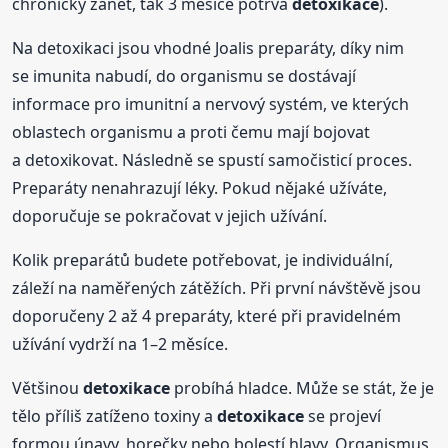
chronický zánět, tak 3 měsíce potrvá
detoxikace
).
Na detoxikaci jsou vhodné Joalis preparáty, díky nim
se imunita nabudí, do organismu se dostávají
informace pro imunitní a nervový systém, ve kterých
oblastech organismu a proti čemu mají bojovat
a detoxikovat. Následně se spustí samočisticí proces.
Preparáty nenahrazují léky. Pokud nějaké užíváte,
doporučuje se pokračovat v jejich užívání.
Kolik preparátů budete potřebovat, je individuální,
záleží na naměřených zátěžích. Při první návštěvě jsou
doporučeny 2 až 4 preparáty, které při pravidelném
užívání vydrží na 1–2 měsíce.
Většinou
detoxikace
probíhá hladce. Může se stát, že je
tělo příliš zatíženo toxiny a
detoxikace
se projeví
formou únavy, horečky nebo bolestí hlavy. Organismus