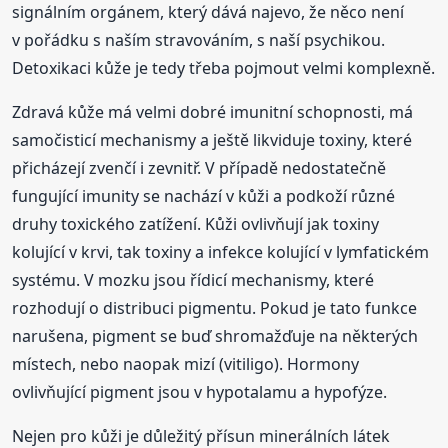
signálním orgánem, který dává najevo, že něco není
v pořádku s naším stravováním, s naší psychikou.
Detoxikaci kůže je tedy třeba pojmout velmi komplexně.
Zdravá kůže má velmi dobré imunitní schopnosti, má
samočisticí mechanismy a ještě likviduje toxiny, které
přicházejí zvenčí i zevnitř. V případě nedostatečně
fungující imunity se nachází v kůži a podkoží různé
druhy toxického zatížení. Kůži ovlivňují jak toxiny
kolující v krvi, tak toxiny a infekce kolující v lymfatickém
systému. V mozku jsou řídicí mechanismy, které
rozhodují o distribuci pigmentu. Pokud je tato funkce
narušena, pigment se buď shromažďuje na některých
místech, nebo naopak mizí (vitiligo). Hormony
ovlivňující pigment jsou v hypotalamu a hypofýze.
Nejen pro kůži je důležitý přísun minerálních látek