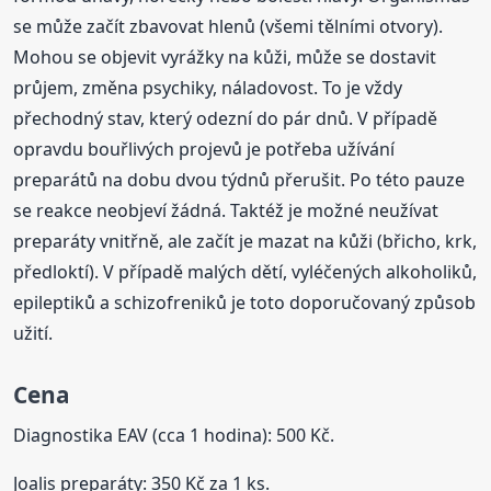
se může začít zbavovat hlenů (všemi tělními otvory).
Mohou se objevit vyrážky na kůži, může se dostavit
průjem, změna psychiky, náladovost. To je vždy
přechodný stav, který odezní do pár dnů. V případě
opravdu bouřlivých projevů je potřeba užívání
preparátů na dobu dvou týdnů přerušit. Po této pauze
se reakce neobjeví žádná. Taktéž je možné neužívat
preparáty vnitřně, ale začít je mazat na kůži (břicho, krk,
předloktí). V případě malých dětí, vyléčených alkoholiků,
epileptiků a schizofreniků je toto doporučovaný způsob
užití.
Cena
Diagnostika EAV (cca 1 hodina): 500 Kč.
Joalis preparáty: 350 Kč za 1 ks.