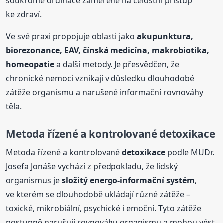
soukromé ordinace zaměřené na celostní přístup
ke zdraví.
Ve své praxi propojuje oblasti jako
akupunktura,
biorezonance, EAV, čínská medicína, makrobiotika,
homeopatie
a další metody. Je přesvědčen, že
chronické nemoci vznikají v důsledku dlouhodobé
zátěže organismu a narušené informační rovnováhy
těla.
Metoda řízené a kontrolované
detoxikace
Metoda řízené a kontrolované
detoxikace
podle MUDr.
Josefa Jonáše vychází z předpokladu, že lidský
organismus je
složitý energo-informační systém
,
ve kterém se dlouhodobě ukládají různé zátěže –
toxické, mikrobiální, psychické i emoční. Tyto zátěže
postupně narušují rovnováhu organismu a mohou vést