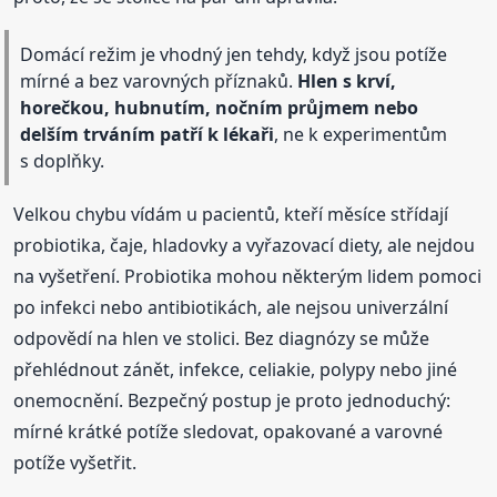
Domácí režim je vhodný jen tehdy, když jsou potíže
mírné a bez varovných příznaků.
Hlen s krví,
horečkou, hubnutím, nočním průjmem nebo
delším trváním patří k lékaři
, ne k experimentům
s doplňky.
Velkou chybu vídám u pacientů, kteří měsíce střídají
probiotika, čaje, hladovky a vyřazovací diety, ale nejdou
na vyšetření. Probiotika mohou některým lidem pomoci
po infekci nebo antibiotikách, ale nejsou univerzální
odpovědí na hlen ve stolici. Bez diagnózy se může
přehlédnout zánět, infekce, celiakie, polypy nebo jiné
onemocnění. Bezpečný postup je proto jednoduchý:
mírné krátké potíže sledovat, opakované a varovné
potíže vyšetřit.