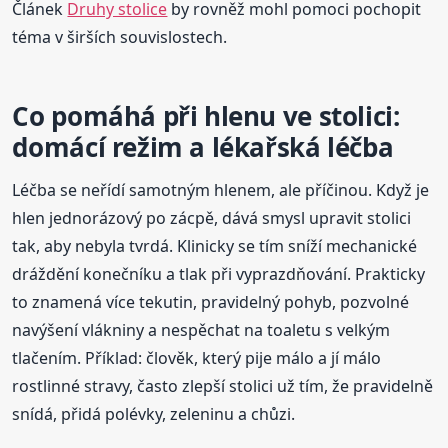
Článek
Druhy stolice
by rovněž mohl pomoci pochopit
téma v širších souvislostech.
Co pomáhá při hlenu ve stolici:
domácí režim a lékařská léčba
Léčba se neřídí samotným hlenem, ale příčinou. Když je
hlen jednorázový po zácpě, dává smysl upravit stolici
tak, aby nebyla tvrdá. Klinicky se tím sníží mechanické
dráždění konečníku a tlak při vyprazdňování. Prakticky
to znamená více tekutin, pravidelný pohyb, pozvolné
navýšení vlákniny a nespěchat na toaletu s velkým
tlačením. Příklad: člověk, který pije málo a jí málo
rostlinné stravy, často zlepší stolici už tím, že pravidelně
snídá, přidá polévky, zeleninu a chůzi.