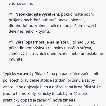
zhoršováním.
Neodkládejte vyšetření
, pokud máte noční
průjem, nechtěné hubnutí, únavu, bledost,
dlouhodobou změnu stolice nebo průjem trvající
déle než několik týdnů.
Větší opatrnost je na místě
u lidí nad 50 let,
při rodinném výskytu rakoviny tlustého střeva,
zánětlivých střevních onemocnění nebo při oslabené
imunitě.
Typický varovný příklad: žena po padesátce začne mít
po letech pravidelné stolice střídání průjmu a zácpy,
ve stolici se objevuje hlen a občas jasná krev. Říká si, že
jsou to hemoroidy. Klinicky to tak být může, ale
praktický dopad je zásadní:
nová změna