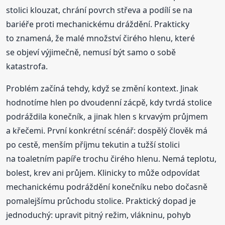
stolici klouzat, chrání povrch střeva a podílí se na
bariéře proti mechanickému dráždění. Prakticky
to znamená, že malé množství čirého hlenu, které
se objeví výjimečně, nemusí být samo o sobě
katastrofa.
Problém začíná tehdy, když se změní kontext. Jinak
hodnotíme hlen po dvoudenní zácpě, kdy tvrdá stolice
podráždila konečník, a jinak hlen s krvavým průjmem
a křečemi. První konkrétní scénář: dospělý člověk má
po cestě, menším příjmu tekutin a tužší stolici
na toaletním papíře trochu čirého hlenu. Nemá teplotu,
bolest, krev ani průjem. Klinicky to může odpovídat
mechanickému podráždění konečníku nebo dočasně
pomalejšímu průchodu stolice. Praktický dopad je
jednoduchý: upravit pitný režim, vlákninu, pohyb