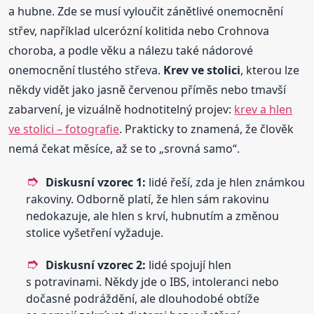
a hubne. Zde se musí vyloučit zánětlivé onemocnění
střev, například ulcerózní kolitida nebo Crohnova
choroba, a podle věku a nálezu také nádorové
onemocnění tlustého střeva.
Krev ve stolici
, kterou lze
někdy vidět jako jasně červenou příměs nebo tmavší
zabarvení, je vizuálně hodnotitelný projev:
krev a hlen
ve stolici – fotografie
. Prakticky to znamená, že člověk
nemá čekat měsíce, až se to „srovná samo“.
Diskusní vzorec 1:
lidé řeší, zda je hlen známkou
rakoviny. Odborně platí, že hlen sám rakovinu
nedokazuje, ale hlen s krví, hubnutím a změnou
stolice vyšetření vyžaduje.
Diskusní vzorec 2:
lidé spojují hlen
s potravinami. Někdy jde o IBS, intoleranci nebo
dočasné podráždění, ale dlouhodobé obtíže