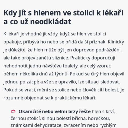
Kdy jít s hlenem ve stolici k lékaři
a co už neodkládat
K lékaři je vhodné jít vždy, když se hlen ve stolici
opakuje, přibývá ho nebo se přidá další příznak. Klinicky
je důležité, že hlen může být jen doprovod podráždění,
ale také projev zánětu sliznice. Prakticky doporučuji
nehodnotit jednu návštěvu toalety, ale celý vzorec
během několika dnů až týdnů. Pokud se čirý hlen objevil
jednou po zácpě a vše se upravilo, lze situaci sledovat.
Pokud se vrací, mění se stolice nebo člověk cítí bolest, je
rozumné objednat se k praktickému lékaři.
Okamžitě nebo velmi brzy řešte
hlen s krví,
černou stolicí, silnou bolestí břicha, horečkou,
známkami dehydratace, zvracením nebo rychlým