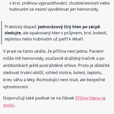
s krví, změnou vyprazdňování, chudokrevností nebo
hubnutím se nesmí vysvětlovat jen hemoroidy.
Praktický dopad:
jednorázový čirý hlen po zácpě
sledujte
, ale opakovaný hlen s průjmem, krví, bolestí,
teplotou nebo hubnutím už patří k lékaři.
V praxi se často ukáže, že příčina není jedna. Pacient
může mít hemoroidy, současně dráždivý tračník a po
antibiotikách ještě podrážděné střevo. Proto je důležité
sledovat trvání obtíží, vzhled stolice, bolest, teplotu,
krev, váhu a léky. Rozhodující není stud, ale bezpečné
vyhodnocení.
Doporučuji také podívat se na článek
Příčiny hlenu ve
stolici
.