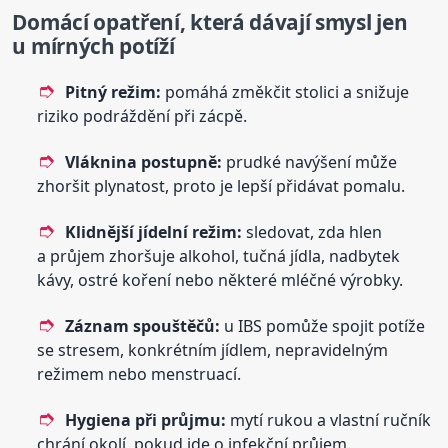
Domácí opatření, která dávají smysl jen
u mírných potíží
Pitný režim:
pomáhá změkčit stolici a snižuje
riziko podráždění při zácpě.
Vláknina postupně:
prudké navýšení může
zhoršit plynatost, proto je lepší přidávat pomalu.
Klidnější jídelní režim:
sledovat, zda hlen
a průjem zhoršuje alkohol, tučná jídla, nadbytek
kávy, ostré koření nebo některé mléčné výrobky.
Záznam spouštěčů:
u IBS pomůže spojit potíže
se stresem, konkrétním jídlem, nepravidelným
režimem nebo menstruací.
Hygiena při průjmu:
mytí rukou a vlastní ručník
chrání okolí, pokud jde o infekční průjem.