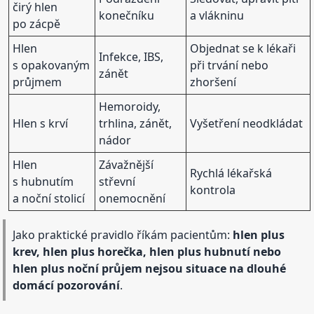
čirý hlen
konečníku
a vlákninu
po zácpě
Hlen
Objednat se k lékaři
Infekce, IBS,
s opakovaným
při trvání nebo
zánět
průjmem
zhoršení
Hemoroidy,
Hlen s krví
trhlina, zánět,
Vyšetření neodkládat
nádor
Hlen
Závažnější
Rychlá lékařská
s hubnutím
střevní
kontrola
a noční stolicí
onemocnění
Jako praktické pravidlo říkám pacientům:
hlen plus
krev, hlen plus horečka, hlen plus hubnutí nebo
hlen plus noční průjem nejsou situace na dlouhé
domácí pozorování
.