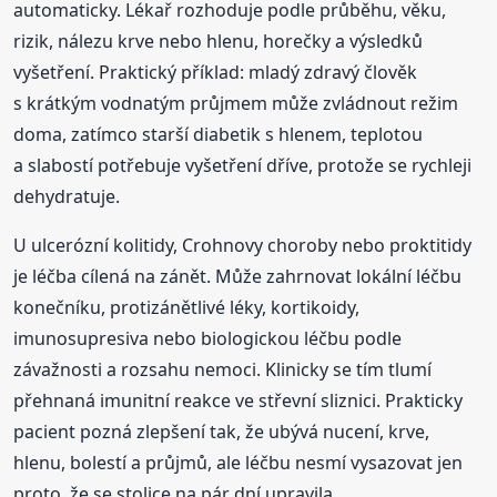
automaticky. Lékař rozhoduje podle průběhu, věku,
rizik, nálezu krve nebo hlenu, horečky a výsledků
vyšetření. Praktický příklad: mladý zdravý člověk
s krátkým vodnatým průjmem může zvládnout režim
doma, zatímco starší diabetik s hlenem, teplotou
a slabostí potřebuje vyšetření dříve, protože se rychleji
dehydratuje.
U ulcerózní kolitidy, Crohnovy choroby nebo proktitidy
je léčba cílená na zánět. Může zahrnovat lokální léčbu
konečníku, protizánětlivé léky, kortikoidy,
imunosupresiva nebo biologickou léčbu podle
závažnosti a rozsahu nemoci. Klinicky se tím tlumí
přehnaná imunitní reakce ve střevní sliznici. Prakticky
pacient pozná zlepšení tak, že ubývá nucení, krve,
hlenu, bolestí a průjmů, ale léčbu nesmí vysazovat jen
proto, že se stolice na pár dní upravila.