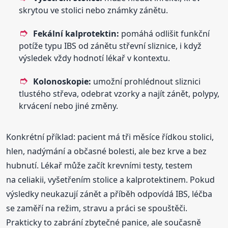
skrytou ve stolici nebo známky zánětu.
Fekální kalprotektin:
pomáhá odlišit funkční
potíže typu IBS od zánětu střevní sliznice, i když
výsledek vždy hodnotí lékař v kontextu.
Kolonoskopie:
umožní prohlédnout sliznici
tlustého střeva, odebrat vzorky a najít zánět, polypy,
krvácení nebo jiné změny.
Konkrétní příklad: pacient má tři měsíce řídkou stolici,
hlen, nadýmání a občasné bolesti, ale bez krve a bez
hubnutí. Lékař může začít krevními testy, testem
na celiakii, vyšetřením stolice a kalprotektinem. Pokud
výsledky neukazují zánět a příběh odpovídá IBS, léčba
se zaměří na režim, stravu a práci se spouštěči.
Prakticky to zabrání zbytečné panice, ale současně