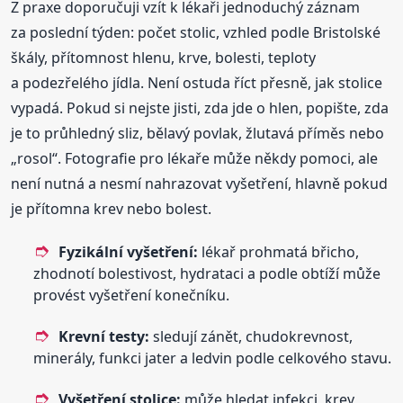
Z praxe doporučuji vzít k lékaři jednoduchý záznam
za poslední týden: počet stolic, vzhled podle Bristolské
škály, přítomnost hlenu, krve, bolesti, teploty
a podezřelého jídla. Není ostuda říct přesně, jak stolice
vypadá. Pokud si nejste jisti, zda jde o hlen, popište, zda
je to průhledný sliz, bělavý povlak, žlutavá příměs nebo
„rosol“. Fotografie pro lékaře může někdy pomoci, ale
není nutná a nesmí nahrazovat vyšetření, hlavně pokud
je přítomna krev nebo bolest.
Fyzikální vyšetření:
lékař prohmatá břicho,
zhodnotí bolestivost, hydrataci a podle obtíží může
provést vyšetření konečníku.
Krevní testy:
sledují zánět, chudokrevnost,
minerály, funkci jater a ledvin podle celkového stavu.
Vyšetření stolice:
může hledat infekci, krev