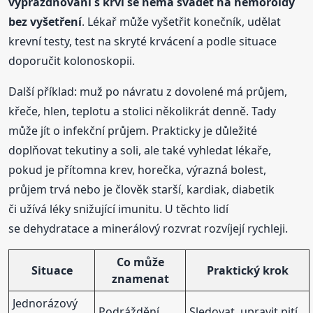
vyprazdňování s krví se nemá svádět na hemoroidy
bez vyšetření
. Lékař může vyšetřit konečník, udělat
krevní testy, test na skryté krvácení a podle situace
doporučit kolonoskopii.
Další příklad: muž po návratu z dovolené má průjem,
křeče, hlen, teplotu a stolici několikrát denně. Tady
může jít o infekční průjem. Prakticky je důležité
doplňovat tekutiny a soli, ale také vyhledat lékaře,
pokud je přítomna krev, horečka, výrazná bolest,
průjem trvá nebo je člověk starší, kardiak, diabetik
či užívá léky snižující imunitu. U těchto lidí
se dehydratace a minerálový rozvrat rozvíjejí rychleji.
Co může
Situace
Praktický krok
znamenat
Jednorázový
Podráždění
Sledovat, upravit pití