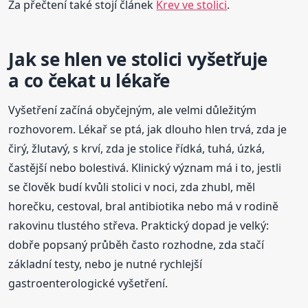
Za přečtení také stojí článek
Krev ve stolici
.
Jak se hlen ve stolici vyšetřuje
a co čekat u lékaře
Vyšetření začíná obyčejným, ale velmi důležitým
rozhovorem. Lékař se ptá, jak dlouho hlen trvá, zda je
čirý, žlutavý, s krví, zda je stolice řídká, tuhá, úzká,
častější nebo bolestivá. Klinický význam má i to, jestli
se člověk budí kvůli stolici v noci, zda zhubl, měl
horečku, cestoval, bral antibiotika nebo má v rodině
rakovinu tlustého střeva. Praktický dopad je velký:
dobře popsaný průběh často rozhodne, zda stačí
základní testy, nebo je nutné rychlejší
gastroenterologické vyšetření.