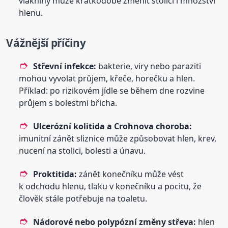
vlákniny může krátkodobě změnit stolici i množství
hlenu.
Vážnější příčiny
Střevní infekce:
bakterie, viry nebo paraziti
mohou vyvolat průjem, křeče, horečku a hlen.
Příklad: po rizikovém jídle se během dne rozvine
průjem s bolestmi břicha.
Ulcerózní kolitida a Crohnova choroba:
imunitní zánět sliznice může způsobovat hlen, krev,
nucení na stolici, bolesti a únavu.
Proktitida:
zánět konečníku může vést
k odchodu hlenu, tlaku v konečníku a pocitu, že
člověk stále potřebuje na toaletu.
Nádorové nebo polypózní změny střeva:
hlen