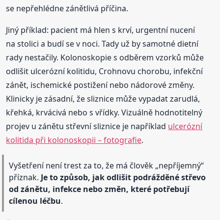
se nepřehlédne zánětlivá příčina.
Jiný příklad: pacient má hlen s krví, urgentní nucení
na stolici a budí se v noci. Tady už by samotné dietní
rady nestačily. Kolonoskopie s odběrem vzorků může
odlišit ulcerózní kolitidu, Crohnovu chorobu, infekční
zánět, ischemické postižení nebo nádorové změny.
Klinicky je zásadní, že sliznice může vypadat zarudlá,
křehká, krvácivá nebo s vřídky. Vizuálně hodnotitelný
projev u zánětu střevní sliznice je například
ulcerózní
kolitida při kolonoskopii – fotografie
.
Vyšetření není trest za to, že má člověk „nepříjemný“
příznak.
Je to způsob, jak odlišit podrážděné střevo
od zánětu, infekce nebo změn, které potřebují
cílenou léčbu
.