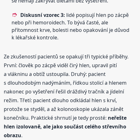
se nemají zakrývat dietami bez vyšetření.
Diskusní vzorec 3:
lidé popisují hlen po zácpě
nebo při hemoroidech. To bývá časté, ale
přítomnost krve, bolesti nebo opakování je důvod
k lékařské kontrole.
Ze zkušeností pacientů se opakují tři typické příběhy.
První: člověk po zácpě viděl čirý hlen, upravil pití
a vlákninu a obtíž ustoupila. Druhý: pacient
s dlouhodobým nadýmáním, řídkou stolicí a hlenem
nakonec po vyšetření řešil dráždivý tračník a jídelní
režim. Třetí: pacient dlouho odkládal hlen s krví,
protože se styděl, a až kolonoskopie ukázala zánět
konečníku. Praktické shrnutí je tedy prosté:
neřešte
hlen izolovaně, ale jako součást celého střevního
obrazu
.