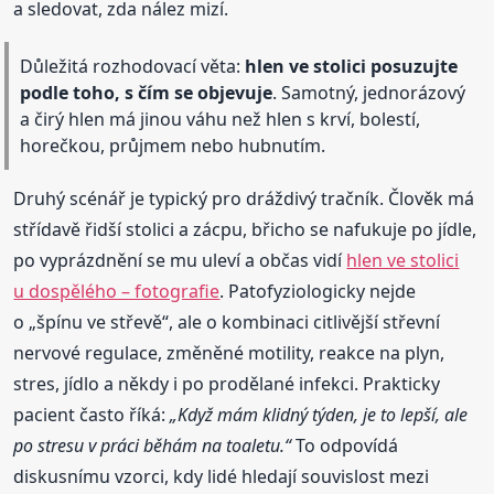
a sledovat, zda nález mizí.
Důležitá rozhodovací věta:
hlen ve stolici posuzujte
podle toho, s čím se objevuje
. Samotný, jednorázový
a čirý hlen má jinou váhu než hlen s krví, bolestí,
horečkou, průjmem nebo hubnutím.
Druhý scénář je typický pro dráždivý tračník. Člověk má
střídavě řidší stolici a zácpu, břicho se nafukuje po jídle,
po vyprázdnění se mu uleví a občas vidí
hlen ve stolici
u dospělého – fotografie
. Patofyziologicky nejde
o „špínu ve střevě“, ale o kombinaci citlivější střevní
nervové regulace, změněné motility, reakce na plyn,
stres, jídlo a někdy i po prodělané infekci. Prakticky
pacient často říká:
„Když mám klidný týden, je to lepší, ale
po stresu v práci běhám na toaletu.“
To odpovídá
diskusnímu vzorci, kdy lidé hledají souvislost mezi