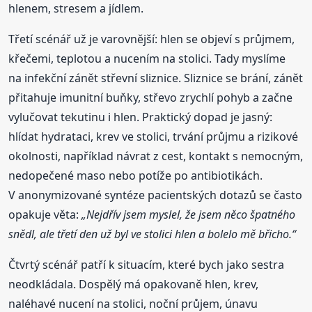
hlenem, stresem a jídlem.
Třetí scénář už je varovnější: hlen se objeví s průjmem,
křečemi, teplotou a nucením na stolici. Tady myslíme
na infekční zánět střevní sliznice. Sliznice se brání, zánět
přitahuje imunitní buňky, střevo zrychlí pohyb a začne
vylučovat tekutinu i hlen. Praktický dopad je jasný:
hlídat hydrataci, krev ve stolici, trvání průjmu a rizikové
okolnosti, například návrat z cest, kontakt s nemocným,
nedopečené maso nebo potíže po antibiotikách.
V anonymizované syntéze pacientských dotazů se často
opakuje věta:
„Nejdřív jsem myslel, že jsem něco špatného
snědl, ale třetí den už byl ve stolici hlen a bolelo mě břicho.“
Čtvrtý scénář patří k situacím, které bych jako sestra
neodkládala. Dospělý má opakovaně hlen, krev,
naléhavé nucení na stolici, noční průjem, únavu