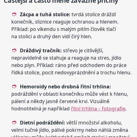
Častější a často méně závažné příčiny
Zácpa a tuhá stolice:
tvrdá stolice dráždí
konečník, sliznice reaguje ochranou a hlenem.
Příklad: po víkendu s malým pitím člověk tlačí
na stolici a druhý den vidí čirý hlen.
Dráždivý tračník:
střevo je citlivější,
nepravidelně se stahuje a reaguje na stres, jídlo
nebo plyn. Příklad: ráno před odchodem do práce
řídká stolice, pocit nedovyprázdnění a trochu hlenu.
Hemoroidy nebo drobná řitní trhlina:
podráždění v oblasti konečníku může vést k hlenu,
pálení a někdy jasně červené krvi. Vizuálně
hodnotitelná je například
řitní trhlina – fotografie
.
Dietní podráždění:
větší množství alkoholu,
velmi tučné jídlo, pálivé pokrmy nebo náhlá změna