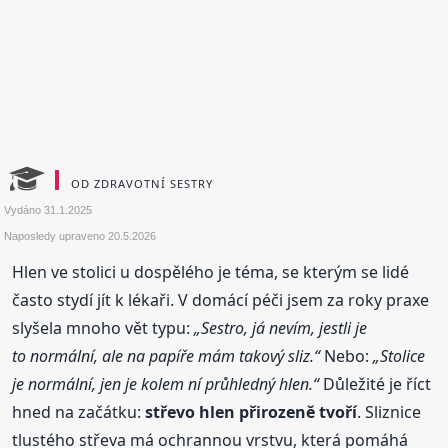
OD ZDRAVOTNÍ SESTRY
Vydáno
31.1.2025
Naposledy upraveno
20.5.2026
Hlen ve stolici u dospělého je téma, se kterým se lidé
často stydí jít k lékaři. V domácí péči jsem za roky praxe
slyšela mnoho vět typu:
„Sestro, já nevím, jestli je
to normální, ale na papíře mám takový sliz.“
Nebo:
„Stolice
je normální, jen je kolem ní průhledný hlen.“
Důležité je říct
hned na začátku:
střevo hlen přirozeně tvoří
. Sliznice
tlustého střeva má ochrannou vrstvu, která pomáhá