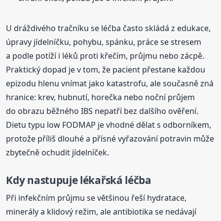
U dráždivého tračníku se léčba často skládá z edukace,
úpravy jídelníčku, pohybu, spánku, práce se stresem
a podle potíží i léků proti křečím, průjmu nebo zácpě.
Praktický dopad je v tom, že pacient přestane každou
epizodu hlenu vnímat jako katastrofu, ale současně zná
hranice: krev, hubnutí, horečka nebo noční průjem
do obrazu běžného IBS nepatří bez dalšího ověření.
Dietu typu low FODMAP je vhodné dělat s odborníkem,
protože příliš dlouhé a přísné vyřazování potravin může
zbytečně ochudit jídelníček.
Kdy nastupuje lékařská léčba
Při infekčním průjmu se většinou řeší hydratace,
minerály a klidový režim, ale antibiotika se nedávají