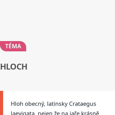
TÉMA
HLOCH
Hloh obecný, latinsky Crataegus
laevigata, nejen že na jaře krásně