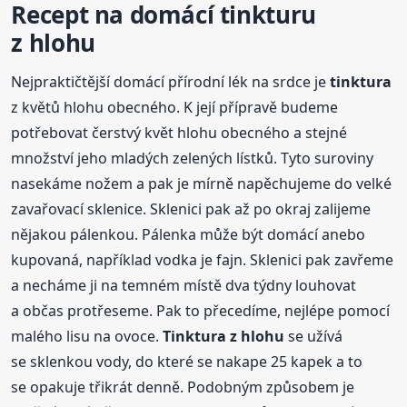
Recept na domácí tinkturu
z hlohu
Nejpraktičtější domácí přírodní lék na srdce je
tinktura
z květů hlohu obecného. K její přípravě budeme
potřebovat čerstvý květ hlohu obecného a stejné
množství jeho mladých zelených lístků. Tyto suroviny
nasekáme nožem a pak je mírně napěchujeme do velké
zavařovací sklenice. Sklenici pak až po okraj zalijeme
nějakou pálenkou. Pálenka může být domácí anebo
kupovaná, například vodka je fajn. Sklenici pak zavřeme
a necháme ji na temném místě dva týdny louhovat
a občas protřeseme. Pak to přecedíme, nejlépe pomocí
malého lisu na ovoce.
Tinktura
z hlohu
se užívá
se sklenkou vody, do které se nakape 25 kapek a to
se opakuje třikrát denně. Podobným způsobem je