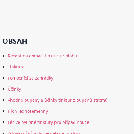
OBSAH
Recept na domácí tinkturu z hlohu
Tinktura
Pomocníci ze zahrádky
Účinky
Vhodné pupeny a účinky tinktur z pupenů stromů
Hloh jednosemenný
Léčivé bylinné tinktury pro případ nouze
Zdravotní výhody česnekové tinktury