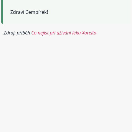
Zdraví Cempírek!
Zdroj: příběh
Co nejíst při užívání léku Xarelto