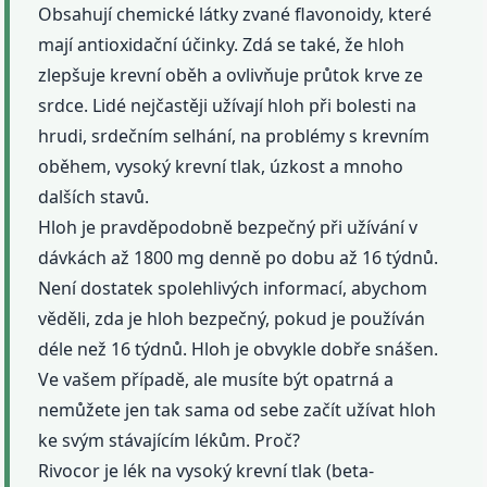
Obsahují chemické látky zvané flavonoidy, které
mají antioxidační účinky. Zdá se také, že hloh
zlepšuje krevní oběh a ovlivňuje průtok krve ze
srdce. Lidé nejčastěji užívají hloh při bolesti na
hrudi, srdečním selhání, na problémy s krevním
oběhem, vysoký krevní tlak, úzkost a mnoho
dalších stavů.
Hloh je pravděpodobně bezpečný při užívání v
dávkách až 1800 mg denně po dobu až 16 týdnů.
Není dostatek spolehlivých informací, abychom
věděli, zda je hloh bezpečný, pokud je používán
déle než 16 týdnů. Hloh je obvykle dobře snášen.
Ve vašem případě, ale musíte být opatrná a
nemůžete jen tak sama od sebe začít užívat hloh
ke svým stávajícím lékům. Proč?
Rivocor je lék na vysoký krevní tlak (beta-