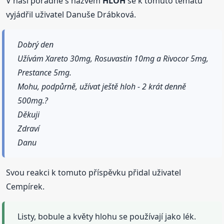
V naší poradně s názvem
HLOH
se k tomuto tématu
vyjádřil uživatel Danuše Drábková.
Dobrý den
Užívám Xareto 30mg, Rosuvastin 10mg a Rivocor 5mg,
Prestance 5mg.
Mohu, podpůrně, užívat ještě hloh - 2 krát denně
500mg.?
Děkuji
Zdraví
Danu
Svou reakci k tomuto příspěvku přidal uživatel
Cempírek.
Listy, bobule a květy hlohu se používají jako lék.