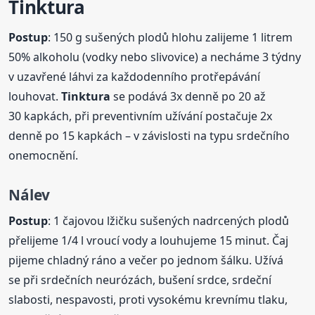
Tinktura
Postup
: 150 g sušených plodů hlohu zalijeme 1 litrem
50% alkoholu (vodky nebo slivovice) a necháme 3 týdny
v uzavřené láhvi za každodenního protřepávání
louhovat.
Tinktura
se podává 3x denně po 20 až
30 kapkách, při preventivním užívání postačuje 2x
denně po 15 kapkách – v závislosti na typu srdečního
onemocnění.
Nálev
Postup
: 1 čajovou lžičku sušených nadrcených plodů
přelijeme 1/4 l vroucí vody a louhujeme 15 minut. Čaj
pijeme chladný ráno a večer po jednom šálku. Užívá
se při srdečních neurózách, bušení srdce, srdeční
slabosti, nespavosti, proti vysokému krevnímu tlaku,