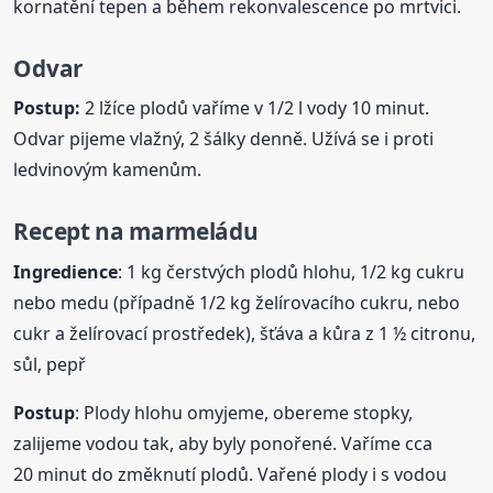
kornatění tepen a během rekonvalescence po mrtvici.
Odvar
Postup:
2 lžíce plodů vaříme v 1/2 l vody 10 minut.
Odvar pijeme vlažný, 2 šálky denně. Užívá se i proti
ledvinovým kamenům.
Recept na marmeládu
Ingredience
: 1 kg čerstvých plodů hlohu, 1/2 kg cukru
nebo medu (případně 1/2 kg želírovacího cukru, nebo
cukr a želírovací prostředek), šťáva a kůra z 1 ½ citronu,
sůl, pepř
Postup
: Plody hlohu omyjeme, obereme stopky,
zalijeme vodou tak, aby byly ponořené. Vaříme cca
20 minut do změknutí plodů. Vařené plody i s vodou