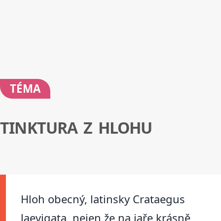
TÉMA
TINKTURA Z HLOHU
Hloh obecný, latinsky Crataegus
laevigata, nejen že na jaře krásně