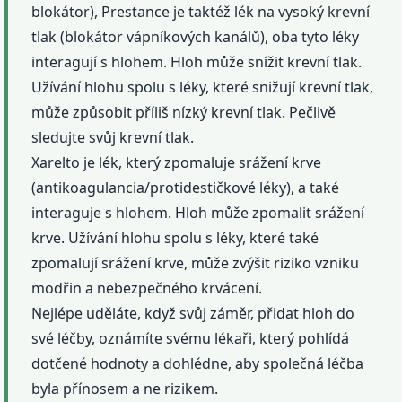
blokátor), Prestance je taktéž lék na vysoký krevní
tlak (blokátor vápníkových kanálů), oba tyto léky
interagují s hlohem. Hloh může snížit krevní tlak.
Užívání hlohu spolu s léky, které snižují krevní tlak,
může způsobit příliš nízký krevní tlak. Pečlivě
sledujte svůj krevní tlak.
Xarelto je lék, který zpomaluje srážení krve
(antikoagulancia/protidestičkové léky), a také
interaguje s hlohem. Hloh může zpomalit srážení
krve. Užívání hlohu spolu s léky, které také
zpomalují srážení krve, může zvýšit riziko vzniku
modřin a nebezpečného krvácení.
Nejlépe uděláte, když svůj záměr, přidat hloh do
své léčby, oznámíte svému lékaři, který pohlídá
dotčené hodnoty a dohlédne, aby společná léčba
byla přínosem a ne rizikem.