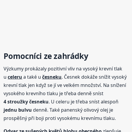
Pomocníci ze zahrádky
Výzkumy prokázaly pozitivní vliv na vysoký krevní tlak
u
celeru
a také u
česneku
. Česnek dokáže snížit vysoký
krevní tlak jen když se jí ve velkém množství. Na snížení
vysokého krevního tlaku je třeba denně sníst
4 stroužky česneku
. U celeru je třeba sníst alespoň
jednu bulvu
denně. Také panenský olivový olej je
prospěšný při boji proti vysokému krevnímu tlaku.
Odvar ze sušených květů hlohu obecného
zlepšuje