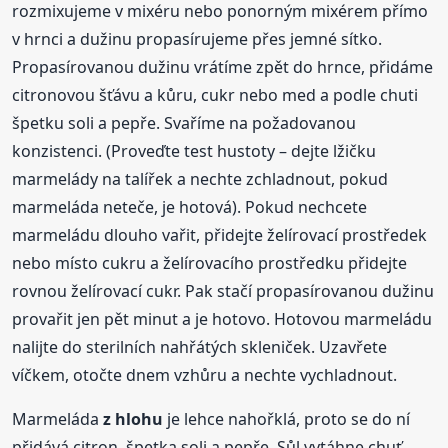
rozmixujeme v mixéru nebo ponorným mixérem přímo
v hrnci a dužinu propasírujeme přes jemné sítko.
Propasírovanou dužinu vrátíme zpět do hrnce, přidáme
citronovou šťávu a kůru, cukr nebo med a podle chuti
špetku soli a pepře. Svaříme na požadovanou
konzistenci. (Proveďte test hustoty – dejte lžičku
marmelády na talířek a nechte zchladnout, pokud
marmeláda neteče, je hotová). Pokud nechcete
marmeládu dlouho vařit, přidejte želírovací prostředek
nebo místo cukru a želírovacího prostředku přidejte
rovnou želírovací cukr. Pak stačí propasírovanou dužinu
provařit jen pět minut a je hotovo. Hotovou marmeládu
nalijte do sterilních nahřátých skleniček. Uzavřete
víčkem, otočte dnem vzhůru a nechte vychladnout.
Marmeláda
z hlohu
je lehce nahořklá, proto se do ní
přidává citron, špetka soli a pepře. Sůl vytáhne chuť