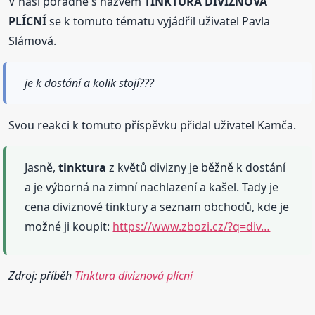
V naší poradně s názvem
TINKTURA DIVIZNOVÁ
PLÍCNÍ
se k tomuto tématu vyjádřil uživatel Pavla
Slámová.
je k dostání a kolik stojí???
Svou reakci k tomuto příspěvku přidal uživatel Kamča.
Jasně,
tinktura
z květů divizny je běžně k dostání
a je výborná na zimní nachlazení a kašel. Tady je
cena diviznové tinktury a seznam obchodů, kde je
možné ji koupit:
https://www.zbozi.cz/?q=div…
Zdroj: příběh
Tinktura diviznová plícní