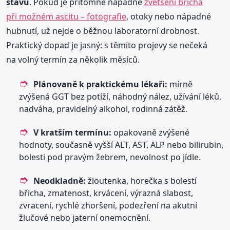
stavu
. Pokud je přítomné nápadné
zvětšení břicha
při možném ascitu – fotografie
, otoky nebo nápadné
hubnutí, už nejde o běžnou laboratorní drobnost.
Praktický dopad je jasný: s těmito projevy se nečeká
na volný termín za několik měsíců.
Plánovaně k praktickému lékaři:
mírně
zvýšená GGT bez potíží, náhodný nález, užívání léků,
nadváha, pravidelný alkohol, rodinná zátěž.
V kratším termínu:
opakovaně zvýšené
hodnoty, současně vyšší ALT, AST, ALP nebo bilirubin,
bolesti pod pravým žebrem, nevolnost po jídle.
Neodkladně:
žloutenka, horečka s bolestí
břicha, zmatenost, krvácení, výrazná slabost,
zvracení, rychlé zhoršení, podezření na akutní
žlučové nebo jaterní onemocnění.