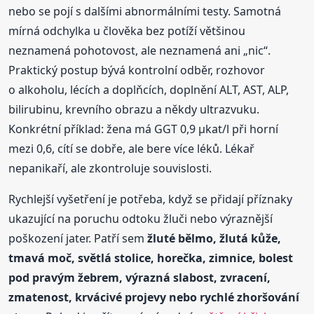
nebo se pojí s dalšími abnormálními testy. Samotná
mírná odchylka u člověka bez potíží většinou
neznamená pohotovost, ale neznamená ani „nic“.
Praktický postup bývá kontrolní odběr, rozhovor
o alkoholu, lécích a doplňcích, doplnění ALT, AST, ALP,
bilirubinu, krevního obrazu a někdy ultrazvuku.
Konkrétní příklad: žena má GGT 0,9 µkat/l při horní
mezi 0,6, cítí se dobře, ale bere více léků. Lékař
nepanikaří, ale zkontroluje souvislosti.
Rychlejší vyšetření je potřeba, když se přidají příznaky
ukazující na poruchu odtoku žluči nebo výraznější
poškození jater. Patří sem
žluté bělmo, žlutá kůže,
tmavá moč, světlá stolice, horečka, zimnice, bolest
pod pravým žebrem, výrazná slabost, zvracení,
zmatenost, krvácivé projevy nebo rychlé zhoršování