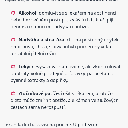
Alkohol:
domluvit se s lékařem na abstinenci
nebo bezpečném postupu, zvlášť u lidí, kteří pijí
denně a mohou mít odvykací potíže.
Nadváha a steatóza:
cílit na postupný úbytek
hmotnosti, chůzi, silový pohyb přiměřený věku
a stabilní jídelní režim.
Léky:
nevysazovat samovolně, ale zkontrolovat
duplicity, volně prodejné přípravky, paracetamol,
bylinné extrakty a doplňky.
Žlučníkové potíže:
řešit s lékařem, protože
dieta může zmírnit obtíže, ale kámen ve žlučových
cestách sama nerozpustí.
Lékařská léčba závisí na příčině. U podezření