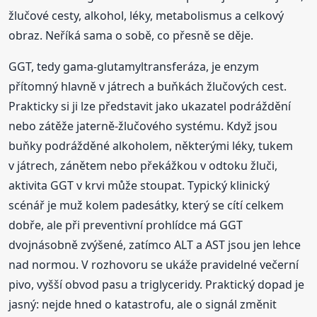
žlučové cesty, alkohol, léky, metabolismus a celkový
obraz. Neříká sama o sobě, co přesně se děje.
GGT, tedy gama-glutamyltransferáza, je enzym
přítomný hlavně v játrech a buňkách žlučových cest.
Prakticky si ji lze představit jako ukazatel podráždění
nebo zátěže jaterně-žlučového systému. Když jsou
buňky podrážděné alkoholem, některými léky, tukem
v játrech, zánětem nebo překážkou v odtoku žluči,
aktivita GGT v krvi může stoupat. Typický klinický
scénář je muž kolem padesátky, který se cítí celkem
dobře, ale při preventivní prohlídce má GGT
dvojnásobně zvýšené, zatímco ALT a AST jsou jen lehce
nad normou. V rozhovoru se ukáže pravidelné večerní
pivo, vyšší obvod pasu a triglyceridy. Praktický dopad je
jasný: nejde hned o katastrofu, ale o signál změnit