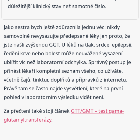
důležitější klinický stav než samotné číslo.
Jako sestra bych ještě zdůraznila jednu věc: nikdy
samovolně nevysazujte předepsané léky jen proto, že
jste našli zvýšenou GGT. U léků na tlak, srdce, epilepsii,
ředění krve nebo bolest může neuvážené vysazení
ublížit víc než laboratorní odchylka. Správný postup je
přinést lékaři kompletní seznam všeho, co užíváte,
včetně čajů, tinktur, doplňků a přípravků z internetu.
Právě tam se často najde vysvětlení, které na první
pohled v laboratorním výsledku vidět není.
Za přečtení také stojí článek
GTT/GMT – test gama-
glutamyltransferázy
.