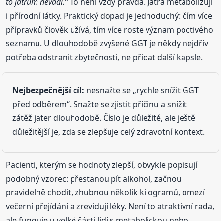
to játrům nevadí.“
To není vždy pravda. Játra metabolizují
i přírodní látky. Praktický dopad je jednoduchý: čím více
přípravků člověk užívá, tím více roste význam poctivého
seznamu. U dlouhodobě zvýšené GGT je někdy nejdřív
potřeba odstranit zbytečnosti, ne přidat další kapsle.
Nejbezpečnější cíl:
nesnažte se „rychle snížit GGT
před odběrem“. Snažte se zjistit příčinu a snížit
zátěž jater dlouhodobě. Číslo je důležité, ale ještě
důležitější je, zda se zlepšuje celý zdravotní kontext.
Pacienti, kterým se hodnoty zlepší, obvykle popisují
podobný vzorec: přestanou pít alkohol, začnou
pravidelně chodit, zhubnou několik kilogramů, omezí
večerní přejídání a zrevidují léky. Není to atraktivní rada,
ale funguje u velké části lidí s metabolickou nebo