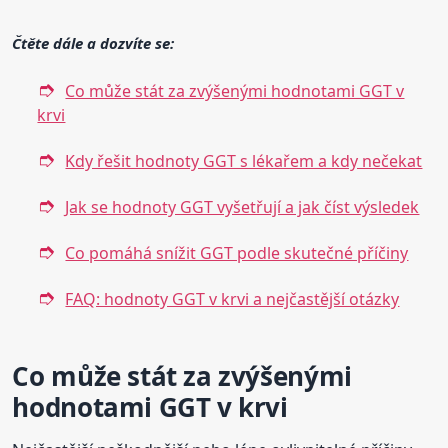
Čtěte dále a dozvíte se:
Co může stát za zvýšenými hodnotami GGT v
krvi
Kdy řešit hodnoty GGT s lékařem a kdy nečekat
Jak se hodnoty GGT vyšetřují a jak číst výsledek
Co pomáhá snížit GGT podle skutečné příčiny
FAQ: hodnoty GGT v krvi a nejčastější otázky
Co může stát za zvýšenými
hodnotami GGT v krvi