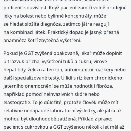
podcenit souvislost. Když pacient zamlčí volně prodejné
léky na bolest nebo bylinné koncentráty, může
se hledat složitá diagnóza, zatímco játra reagují
na kombinaci látek. Praktický dopad je jasný: přesná
anamnéza šetří zbytečná vyšetření.
Pokud je GGT zvýšená opakovaně, lékař může doplnit
ultrazvuk břicha, vyšetření tuků a cukru, virové
hepatitidy, železo a ferritin, autoimunitní markery nebo
další specializované testy. U lidí s rizikem chronického
jaterního onemocnění se může hodnotit i fibróza,
například pomocí neinvazivních skóre nebo
elastografie. To je důležité, protože člověk může mít
relativně nenápadné laboratorní výsledky, ale játra už
mohou být dlouhodobě zatížená. Příklad z praxe:
pacient s cukrovkou a GGT zvýšenou několik let měl až