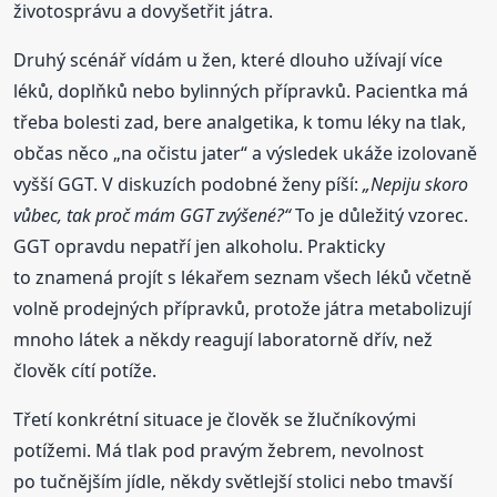
životosprávu a dovyšetřit játra.
Druhý scénář vídám u žen, které dlouho užívají více
léků, doplňků nebo bylinných přípravků. Pacientka má
třeba bolesti zad, bere analgetika, k tomu léky na tlak,
občas něco „na očistu jater“ a výsledek ukáže izolovaně
vyšší GGT. V diskuzích podobné ženy píší:
„Nepiju skoro
vůbec, tak proč mám GGT zvýšené?“
To je důležitý vzorec.
GGT opravdu nepatří jen alkoholu. Prakticky
to znamená projít s lékařem seznam všech léků včetně
volně prodejných přípravků, protože játra metabolizují
mnoho látek a někdy reagují laboratorně dřív, než
člověk cítí potíže.
Třetí konkrétní situace je člověk se žlučníkovými
potížemi. Má tlak pod pravým žebrem, nevolnost
po tučnějším jídle, někdy světlejší stolici nebo tmavší