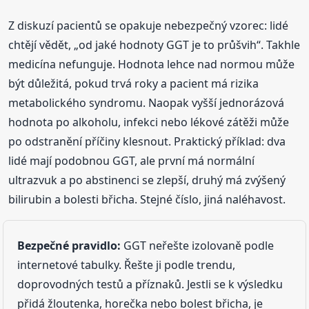
Z diskuzí pacientů se opakuje nebezpečný vzorec: lidé
chtějí vědět, „od jaké hodnoty GGT je to průšvih“. Takhle
medicína nefunguje. Hodnota lehce nad normou může
být důležitá, pokud trvá roky a pacient má rizika
metabolického syndromu. Naopak vyšší jednorázová
hodnota po alkoholu, infekci nebo lékové zátěži může
po odstranění příčiny klesnout. Praktický příklad: dva
lidé mají podobnou GGT, ale první má normální
ultrazvuk a po abstinenci se zlepší, druhý má zvýšený
bilirubin a bolesti břicha. Stejné číslo, jiná naléhavost.
Bezpečné pravidlo:
GGT neřešte izolovaně podle
internetové tabulky. Řešte ji podle trendu,
doprovodných testů a příznaků. Jestli se k výsledku
přidá žloutenka, horečka nebo bolest břicha, je