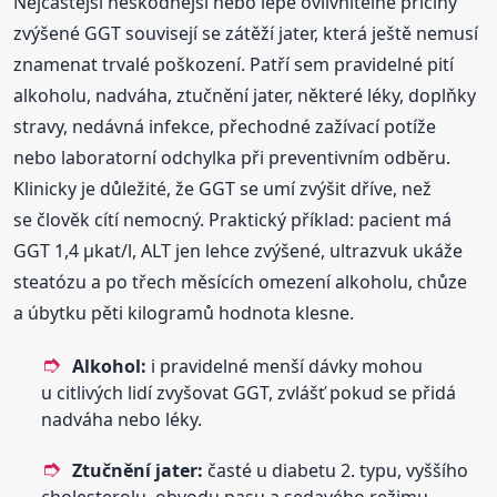
Nejčastější neškodnější nebo lépe ovlivnitelné příčiny
zvýšené GGT souvisejí se zátěží jater, která ještě nemusí
znamenat trvalé poškození. Patří sem pravidelné pití
alkoholu, nadváha, ztučnění jater, některé léky, doplňky
stravy, nedávná infekce, přechodné zažívací potíže
nebo laboratorní odchylka při preventivním odběru.
Klinicky je důležité, že GGT se umí zvýšit dříve, než
se člověk cítí nemocný. Praktický příklad: pacient má
GGT 1,4 µkat/l, ALT jen lehce zvýšené, ultrazvuk ukáže
steatózu a po třech měsících omezení alkoholu, chůze
a úbytku pěti kilogramů hodnota klesne.
Alkohol:
i pravidelné menší dávky mohou
u citlivých lidí zvyšovat GGT, zvlášť pokud se přidá
nadváha nebo léky.
Ztučnění jater:
časté u diabetu 2. typu, vyššího
cholesterolu, obvodu pasu a sedavého režimu.