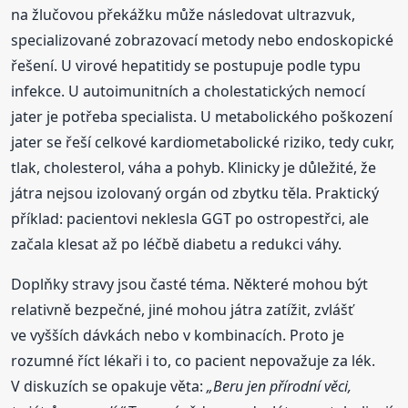
na žlučovou překážku může následovat ultrazvuk,
specializované zobrazovací metody nebo endoskopické
řešení. U virové hepatitidy se postupuje podle typu
infekce. U autoimunitních a cholestatických nemocí
jater je potřeba specialista. U metabolického poškození
jater se řeší celkové kardiometabolické riziko, tedy cukr,
tlak, cholesterol, váha a pohyb. Klinicky je důležité, že
játra nejsou izolovaný orgán od zbytku těla. Praktický
příklad: pacientovi neklesla GGT po ostropestřci, ale
začala klesat až po léčbě diabetu a redukci váhy.
Doplňky stravy jsou časté téma. Některé mohou být
relativně bezpečné, jiné mohou játra zatížit, zvlášť
ve vyšších dávkách nebo v kombinacích. Proto je
rozumné říct lékaři i to, co pacient nepovažuje za lék.
V diskuzích se opakuje věta:
„Beru jen přírodní věci,