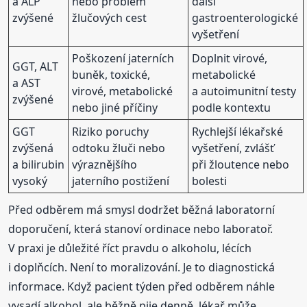
a ALP
nebo problém
další
zvýšené
žlučových cest
gastroenterologické
vyšetření
Poškození jaterních
Doplnit virové,
GGT, ALT
buněk, toxické,
metabolické
a AST
virové, metabolické
a autoimunitní testy
zvýšené
nebo jiné příčiny
podle kontextu
GGT
Riziko poruchy
Rychlejší lékařské
zvýšená
odtoku žluči nebo
vyšetření, zvlášť
a bilirubin
výraznějšího
při žloutence nebo
vysoký
jaterního postižení
bolesti
Před odběrem má smysl dodržet běžná laboratorní
doporučení, která stanoví ordinace nebo laboratoř.
V praxi je důležité říct pravdu o alkoholu, lécích
i doplňcích. Není to moralizování. Je to diagnostická
informace. Když pacient týden před odběrem náhle
vysadí alkohol, ale běžně pije denně, lékař může