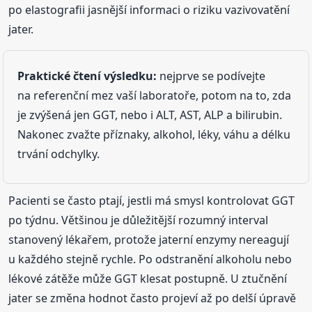
po elastografii jasnější informaci o riziku vazivovatění
jater.
Praktické čtení výsledku:
nejprve se podívejte
na referenční mez vaší laboratoře, potom na to, zda
je zvýšená jen GGT, nebo i ALT, AST, ALP a bilirubin.
Nakonec zvažte příznaky, alkohol, léky, váhu a délku
trvání odchylky.
Pacienti se často ptají, jestli má smysl kontrolovat GGT
po týdnu. Většinou je důležitější rozumný interval
stanovený lékařem, protože jaterní enzymy nereagují
u každého stejně rychle. Po odstranění alkoholu nebo
lékové zátěže může GGT klesat postupně. U ztučnění
jater se změna hodnot často projeví až po delší úpravě