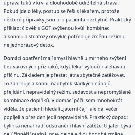
úprava tuků v krvi a dlouhodobě udržitelná strava.
Pokud jde o léky, postup se řeší s lékařem, protože
některé přípravky jsou pro pacienta nezbytné. Praktický
příklad: člověk s GGT zvýšenou kvůli kombinaci
alkoholu a steatózy obvykle potřebuje změnu režimu,
ne jednorázový detox.
Domácí opatření mají smysl hlavně u mírného zvýšení
bez varovných příznaků, když lékař vyloučí naléhavou
příčinu. Základem je přestat játra zbytečně zatěžovat.
To zahrnuje alkohol, nadbytek sladkých nápojů,
přejídání, nepravidelný režim, sedavost a nepromyšlené
kombinace doplňků. V domácí péči jsem mnohokrát
viděla, že pacienti hledali „jaterní čaj“, ale dál večer
popíjeli a přes den jedli nepravidelně. Praktický dopad:
bylinka nenahradí odstranění hlavní zátěže. U jater bývá
nejúčinnější nudná, pravidelná a dlouhodobá změna.