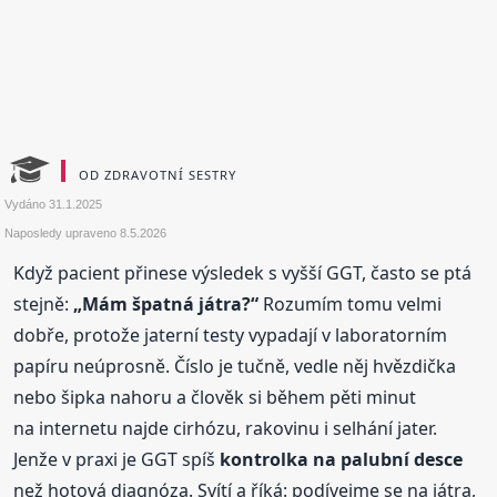
OD ZDRAVOTNÍ SESTRY
Vydáno
31.1.2025
Naposledy upraveno
8.5.2026
Když pacient přinese výsledek s vyšší GGT, často se ptá
stejně:
„Mám špatná játra?“
Rozumím tomu velmi
dobře, protože jaterní testy vypadají v laboratorním
papíru neúprosně. Číslo je tučně, vedle něj hvězdička
nebo šipka nahoru a člověk si během pěti minut
na internetu najde cirhózu, rakovinu i selhání jater.
Jenže v praxi je GGT spíš
kontrolka na palubní desce
než hotová diagnóza. Svítí a říká: podívejme se na játra,