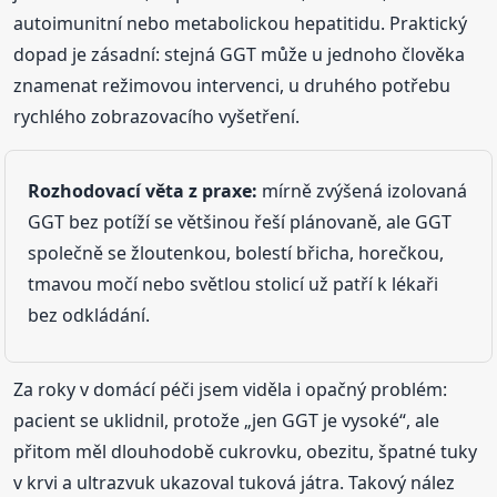
autoimunitní nebo metabolickou hepatitidu. Praktický
dopad je zásadní: stejná GGT může u jednoho člověka
znamenat režimovou intervenci, u druhého potřebu
rychlého zobrazovacího vyšetření.
Rozhodovací věta z praxe:
mírně zvýšená izolovaná
GGT bez potíží se většinou řeší plánovaně, ale GGT
společně se žloutenkou, bolestí břicha, horečkou,
tmavou močí nebo světlou stolicí už patří k lékaři
bez odkládání.
Za roky v domácí péči jsem viděla i opačný problém:
pacient se uklidnil, protože „jen GGT je vysoké“, ale
přitom měl dlouhodobě cukrovku, obezitu, špatné tuky
v krvi a ultrazvuk ukazoval tuková játra. Takový nález