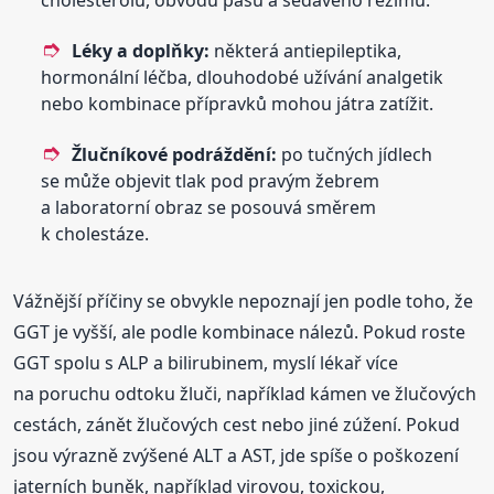
Léky a doplňky:
některá antiepileptika,
hormonální léčba, dlouhodobé užívání analgetik
nebo kombinace přípravků mohou játra zatížit.
Žlučníkové podráždění:
po tučných jídlech
se může objevit tlak pod pravým žebrem
a laboratorní obraz se posouvá směrem
k cholestáze.
Vážnější příčiny se obvykle nepoznají jen podle toho, že
GGT je vyšší, ale podle kombinace nálezů. Pokud roste
GGT spolu s ALP a bilirubinem, myslí lékař více
na poruchu odtoku žluči, například kámen ve žlučových
cestách, zánět žlučových cest nebo jiné zúžení. Pokud
jsou výrazně zvýšené ALT a AST, jde spíše o poškození
jaterních buněk, například virovou, toxickou,