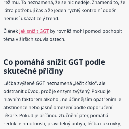
režimu. To neznamená, že se nic neděje. Znamená to, že
játra potřebují čas a že jeden rychlý kontrolní odběr
nemusí ukázat celý trend.
Článek
Jak snížit GGT
by rovněž mohl pomoci pochopit
téma v širších souvislostech.
Co pomáhá snížit GGT podle
skutečné příčiny
Léčba zvýšené GGT neznamená „léčit číslo“, ale
odstranit důvod, proč je enzym zvýšený. Pokud je
hlavním faktorem alkohol, nejúčinnějším opatřením je
abstinence nebo jasné omezení podle doporučení
lékaře. Pokud je příčinou ztučnění jater, pomáhá
redukce hmotnosti, pravidelný pohyb, léčba cukrovky,