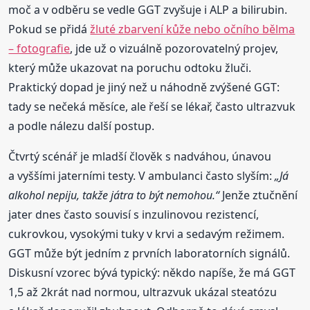
moč a v odběru se vedle GGT zvyšuje i ALP a bilirubin.
Pokud se přidá
žluté zbarvení kůže nebo očního bělma
– fotografie
, jde už o vizuálně pozorovatelný projev,
který může ukazovat na poruchu odtoku žluči.
Praktický dopad je jiný než u náhodně zvýšené GGT:
tady se nečeká měsíce, ale řeší se lékař, často ultrazvuk
a podle nálezu další postup.
Čtvrtý scénář je mladší člověk s nadváhou, únavou
a vyššími jaterními testy. V ambulanci často slyším:
„Já
alkohol nepiju, takže játra to být nemohou.“
Jenže ztučnění
jater dnes často souvisí s inzulinovou rezistencí,
cukrovkou, vysokými tuky v krvi a sedavým režimem.
GGT může být jedním z prvních laboratorních signálů.
Diskusní vzorec bývá typický: někdo napíše, že má GGT
1,5 až 2krát nad normou, ultrazvuk ukázal steatózu