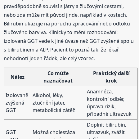
pravděpodobně souvisí s játry a žlučovými cestami,
nebo zda může mít původ jinde, například v kostech.
Bilirubin ukazuje na poruchu zpracování nebo odtoku
žlučového barviva. Klinicky to mění rozhodování:
izolovaná GGT vede k jiné úvaze než GGT zvýšená spolu
s bilirubinem a ALP. Pacient to pozná tak, že lékař
nehodnotí jeden řádek, ale celý vzorec.
Co může
Praktický další
Nález
naznačovat
krok
Anamnéza,
Izolovaně
Alkohol, léky,
kontrolní odběr,
zvýšená
ztučnění jater,
úprava rizik,
GGT
metabolická zátěž
případně ultrazvuk
Doplnit bilirubin,
GGT
Možná cholestáza
ultrazvuk, zvážit