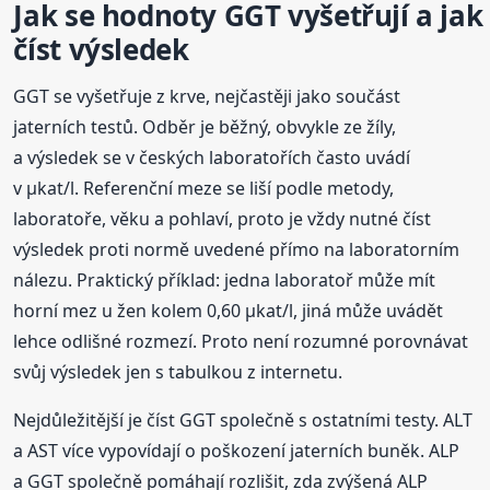
Jak se hodnoty GGT vyšetřují a jak
číst výsledek
GGT se vyšetřuje z krve, nejčastěji jako součást
jaterních testů. Odběr je běžný, obvykle ze žíly,
a výsledek se v českých laboratořích často uvádí
v µkat/l. Referenční meze se liší podle metody,
laboratoře, věku a pohlaví, proto je vždy nutné číst
výsledek proti normě uvedené přímo na laboratorním
nálezu. Praktický příklad: jedna laboratoř může mít
horní mez u žen kolem 0,60 µkat/l, jiná může uvádět
lehce odlišné rozmezí. Proto není rozumné porovnávat
svůj výsledek jen s tabulkou z internetu.
Nejdůležitější je číst GGT společně s ostatními testy. ALT
a AST více vypovídají o poškození jaterních buněk. ALP
a GGT společně pomáhají rozlišit, zda zvýšená ALP