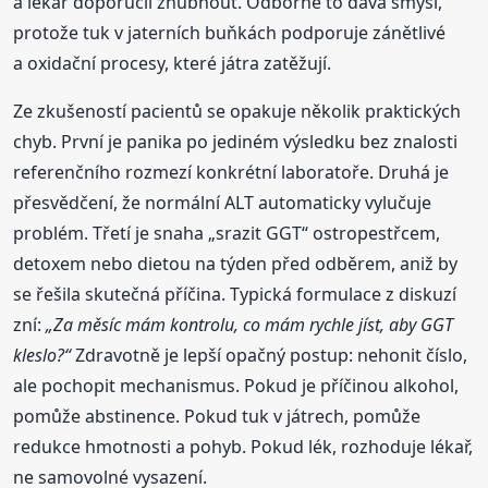
a lékař doporučil zhubnout. Odborně to dává smysl,
protože tuk v jaterních buňkách podporuje zánětlivé
a oxidační procesy, které játra zatěžují.
Ze zkušeností pacientů se opakuje několik praktických
chyb. První je panika po jediném výsledku bez znalosti
referenčního rozmezí konkrétní laboratoře. Druhá je
přesvědčení, že normální ALT automaticky vylučuje
problém. Třetí je snaha „srazit GGT“ ostropestřcem,
detoxem nebo dietou na týden před odběrem, aniž by
se řešila skutečná příčina. Typická formulace z diskuzí
zní:
„Za měsíc mám kontrolu, co mám rychle jíst, aby GGT
kleslo?“
Zdravotně je lepší opačný postup: nehonit číslo,
ale pochopit mechanismus. Pokud je příčinou alkohol,
pomůže abstinence. Pokud tuk v játrech, pomůže
redukce hmotnosti a pohyb. Pokud lék, rozhoduje lékař,
ne samovolné vysazení.