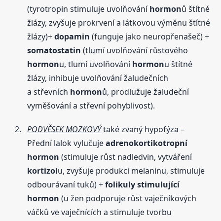
(tyrotropin stimuluje uvolňování
hormon
ů štítné
žlázy, zvyšuje prokrvení a látkovou výměnu štítné
žlázy)+
dopamin
(funguje jako neuropřenašeč) +
somatostatin
(tlumí uvolňování růstového
hormon
u, tlumí uvolňování
hormon
u štítné
žlázy, inhibuje uvolňování žaludečních
a střevních
hormon
ů, prodlužuje žaludeční
vyměšování a střevní pohyblivost).
PODVĚSEK MOZKOVÝ
také zvaný hypofýza –
Přední lalok vylučuje
adrenokortikotropní
hormon
(stimuluje růst nadledvin, vytváření
kortizol
u, zvyšuje produkci melaninu, stimuluje
odbourávaní tuků) +
folikuly stimulující
hormon
(u žen podporuje růst vaječníkových
váčků ve vaječnících a stimuluje tvorbu