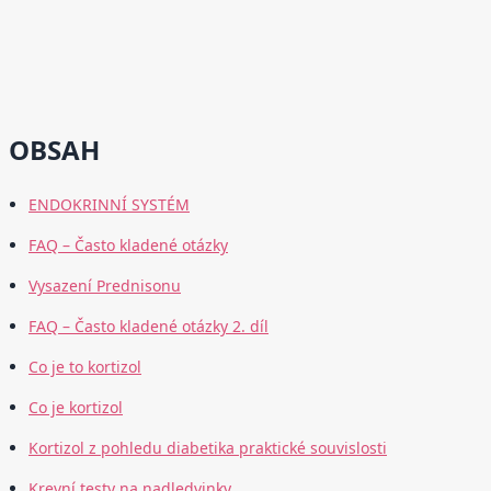
OBSAH
ENDOKRINNÍ SYSTÉM
FAQ – Často kladené otázky
Vysazení Prednisonu
FAQ – Často kladené otázky 2. díl
Co je to kortizol
Co je kortizol
Kortizol z pohledu diabetika praktické souvislosti
Krevní testy na nadledvinky