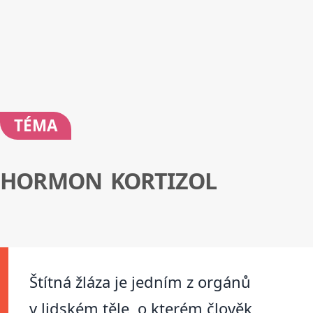
TÉMA
HORMON KORTIZOL
Štítná žláza je jedním z orgánů
v lidském těle, o kterém člověk