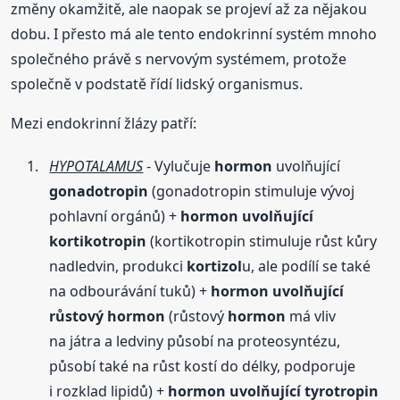
změny okamžitě, ale naopak se projeví až za nějakou
dobu. I přesto má ale tento endokrinní systém mnoho
společného právě s nervovým systémem, protože
společně v podstatě řídí lidský organismus.
Mezi endokrinní žlázy patří:
HYPOTALAMUS
- Vylučuje
hormon
uvolňující
gonadotropin
(gonadotropin stimuluje vývoj
pohlavní orgánů) +
hormon
uvolňující
kortikotropin
(kortikotropin stimuluje růst kůry
nadledvin, produkci
kortizol
u, ale podílí se také
na odbourávání tuků) +
hormon
uvolňující
růstový
hormon
(růstový
hormon
má vliv
na játra a ledviny působí na proteosyntézu,
působí také na růst kostí do délky, podporuje
i rozklad lipidů) +
hormon
uvolňující tyrotropin