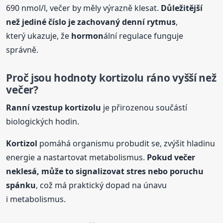
690 nmol/l, večer by měly výrazně klesat.
Důležitější
než jediné číslo je zachovaný denní rytmus
,
který ukazuje, že
hormon
ální regulace funguje
správně.
Proč jsou hodnoty
kortizol
u ráno vyšší než
večer?
Ranní vzestup
kortizol
u
je přirozenou součástí
biologických hodin.
Kortizol
pomáhá organismu probudit se, zvýšit hladinu
energie a nastartovat metabolismus.
Pokud večer
neklesá, může to signalizovat stres nebo poruchu
spánku
, což má praktický dopad na únavu
i metabolismus.