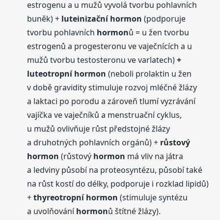
estrogenu a u mužů vyvolá tvorbu pohlavních
buněk) +
luteinizační
hormon
(podporuje
tvorbu pohlavních
hormon
ů = u žen tvorbu
estrogenů a progesteronu ve vaječnících a u
mužů tvorbu testosteronu ve varlatech)
+
luteotropní
hormon
(neboli prolaktin u žen
v době gravidity stimuluje rozvoj mléčné žlázy
a laktaci po porodu a zároveň tlumí vyzrávání
vajíčka ve vaječníků a menstruační cyklus,
u mužů ovlivňuje růst předstojné žlázy
a druhotných pohlavních orgánů) +
růstový
hormon
(růstový
hormon
má vliv na játra
a ledviny působí na proteosyntézu, působí také
na růst kostí do délky, podporuje i rozklad lipidů)
+
thyreotropní
hormon
(stimuluje syntézu
a uvolňování
hormon
ů štítné žlázy).