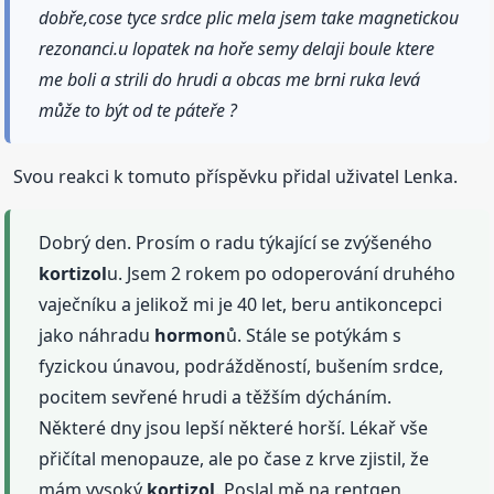
dobře,cose tyce srdce plic mela jsem take magnetickou
rezonanci.u lopatek na hoře semy delaji boule ktere
me boli a strili do hrudi a obcas me brni ruka levá
může to být od te páteře ?
Svou reakci k tomuto příspěvku přidal uživatel Lenka.
Dobrý den. Prosím o radu týkající se zvýšeného
kortizol
u. Jsem 2 rokem po odoperování druhého
vaječníku a jelikož mi je 40 let, beru antikoncepci
jako náhradu
hormon
ů. Stále se potýkám s
fyzickou únavou, podrážděností, bušením srdce,
pocitem sevřené hrudi a těžším dýcháním.
Některé dny jsou lepší některé horší. Lékař vše
přičítal menopauze, ale po čase z krve zjistil, že
mám vysoký
kortizol
. Poslal mě na rentgen