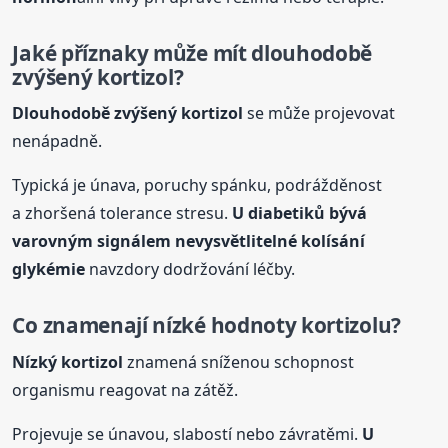
Jaké příznaky může mít dlouhodobě
zvýšený
kortizol
?
Dlouhodobě zvýšený
kortizol
se může projevovat
nenápadně.
Typická je únava, poruchy spánku, podrážděnost
a zhoršená tolerance stresu.
U diabetiků bývá
varovným signálem nevysvětlitelné kolísání
glykémie
navzdory dodržování léčby.
Co znamenají nízké hodnoty
kortizol
u?
Nízký
kortizol
znamená sníženou schopnost
organismu reagovat na zátěž.
Projevuje se únavou, slabostí nebo závratěmi.
U