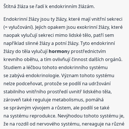
Štítná žláza se řadí k endokrinním žlázám.
Endokrinní žlázy jsou ty žlázy, které mají vnitřní sekreci
(= vylučování). Jejich opakem jsou exokrinní žlázy, které
naopak vylučují sekreci mimo lidské tělo, patří sem
například slinné žlázy a potní žlázy. Tyto endokrinní
žlázy do těla vylučují
hormon
y prostřednictvím
krevního oběhu, a tím ovlivňují činnost dalších orgánů.
Studiem a léčbou tohoto endokrinního systému
se zabývá endokrinologie. Význam tohoto systému
nelze podceňovat, protože se podílí na udržování
stabilního vnitřního prostředí uvnitř lidského těla,
zároveň také reguluje metabolismus, pomáhá
se správným vývojem a růstem, ale podílí se také
na systému reprodukce. Nevýhodou tohoto systému je,
že na rozdíl od nervového systému, nereaguje na různé