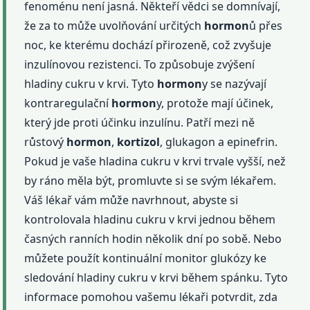
fenoménu není jasná. Někteří vědci se domnívají,
že za to může uvolňování určitých
hormon
ů přes
noc, ke kterému dochází přirozeně, což zvyšuje
inzulínovou rezistenci. To způsobuje zvýšení
hladiny cukru v krvi. Tyto
hormon
y se nazývají
kontraregulační
hormon
y, protože mají účinek,
který jde proti účinku inzulínu. Patří mezi ně
růstový
hormon
,
kortizol
, glukagon a epinefrin.
Pokud je vaše hladina cukru v krvi trvale vyšší, než
by ráno měla být, promluvte si se svým lékařem.
Váš lékař vám může navrhnout, abyste si
kontrolovala hladinu cukru v krvi jednou během
časných ranních hodin několik dní po sobě. Nebo
můžete použít kontinuální monitor glukózy ke
sledování hladiny cukru v krvi během spánku. Tyto
informace pomohou vašemu lékaři potvrdit, zda