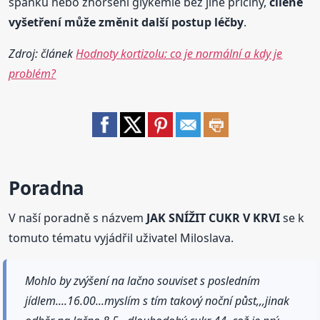
spánku nebo zhoršení glykémie bez jiné příčiny,
cílené
vyšetření může změnit další postup léčby
.
Zdroj: článek
Hodnoty kortizolu: co je normální a kdy je
problém?
Poradna
V naší poradně s názvem
JAK SNÍŽIT CUKR V KRVI
se k
tomuto tématu vyjádřil uživatel Miloslava.
Mohlo by zvýšení na lačno souviset s posledním
jídlem....16.00...myslím s tím takový noční půst,,,jinak