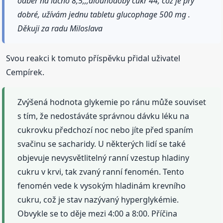
odběr na lačno 8,5,,,dlouhodobý cukr 44, což je prý
dobré, užívám jednu tabletu glucophage 500 mg .
Děkuji za radu Miloslava
Svou reakci k tomuto příspěvku přidal uživatel
Cempírek.
Zvýšená hodnota glykemie po ránu může souviset
s tím, že nedostáváte správnou dávku léku na
cukrovku předchozí noc nebo jíte před spaním
svačinu se sacharidy. U některých lidí se také
objevuje nevysvětlitelný ranní vzestup hladiny
cukru v krvi, tak zvaný ranní fenomén. Tento
fenomén vede k vysokým hladinám krevního
cukru, což je stav nazývaný hyperglykémie.
Obvykle se to děje mezi 4:00 a 8:00. Příčina