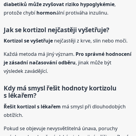
diabetiků může zvyšovat riziko hypoglykémie
,
protože chybí
hormon
ální protiváha inzulinu.
Jak se
kortizol
nejčastěji vyšetřuje?
Kortizol
se vyšetřuje
nejčastěji z krve, slin nebo moči.
Každá metoda má jiný význam.
Pro správné hodnocení
je zásadní načasování odběru
, jinak může být
výsledek zavádějící.
Kdy má smysl řešit hodnoty
kortizol
u
s lékařem?
Řešit
kortizol
s lékařem
má smysl při dlouhodobých
obtížích.
Pokud se objevuje nevysvětlitelná únava, poruchy