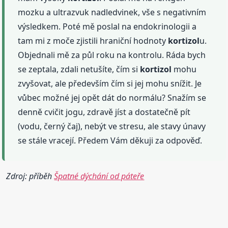
mozku a ultrazvuk nadledvinek, vše s negativním
výsledkem. Poté mě poslal na endokrinologii a
tam mi z moče zjistili hraniční hodnoty
kortizol
u.
Objednali mě za půl roku na kontrolu. Ráda bych
se zeptala, zdali netušíte, čím si
kortizol
mohu
zvyšovat, ale především čím si jej mohu snížit. Je
vůbec možné jej opět dát do normálu? Snažím se
denně cvičit jogu, zdravě jíst a dostatečně pít
(vodu, černý čaj), nebýt ve stresu, ale stavy únavy
se stále vracejí. Předem Vám děkuji za odpověď.
Zdroj: příběh
Špatné dýchání od páteře