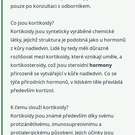
pouze po konzultaci s odborníkem.
Co jsou kortikoidy?
Kortikoidy jsou synteticky vyráběné chemické
látky, jejichž struktura je podobná jako u hormonů
z kůry nadledvin. Lidé by tedy měli důrazně
rozlišovat mezi kortikoidy, které vznikají uměle, a
kortikosteroidy, což jsou steroidní
hormony
přirozeně se vytvářející v kůře nadledvin. Co se
týče přírodních hormonů, v lidském těle převládá
především kortizol.
K čemu slouží kortikoidy?
Kortikoidy jsou známé především díky svému
protizánětlivému, imunosupresivnímu a
protialergickému působení. Jejich účinky jsou