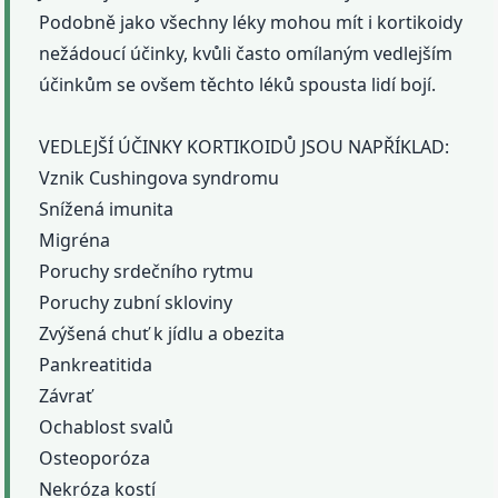
Podobně jako všechny léky mohou mít i kortikoidy
nežádoucí účinky, kvůli často omílaným vedlejším
účinkům se ovšem těchto léků spousta lidí bojí.
VEDLEJŠÍ ÚČINKY KORTIKOIDŮ JSOU NAPŘÍKLAD:
Vznik Cushingova syndromu
Snížená imunita
Migréna
Poruchy srdečního rytmu
Poruchy zubní skloviny
Zvýšená chuť k jídlu a obezita
Pankreatitida
Závrať
Ochablost svalů
Osteoporóza
Nekróza kostí