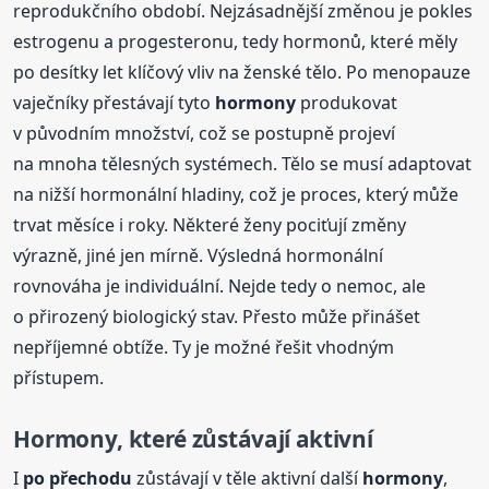
reprodukčního období. Nejzásadnější změnou je pokles
estrogenu a progesteronu, tedy hormonů, které měly
po desítky let klíčový vliv na ženské tělo. Po menopauze
vaječníky přestávají tyto
hormony
produkovat
v původním množství, což se postupně projeví
na mnoha tělesných systémech. Tělo se musí adaptovat
na nižší hormonální hladiny, což je proces, který může
trvat měsíce i roky. Některé ženy pociťují změny
výrazně, jiné jen mírně. Výsledná hormonální
rovnováha je individuální. Nejde tedy o nemoc, ale
o přirozený biologický stav. Přesto může přinášet
nepříjemné obtíže. Ty je možné řešit vhodným
přístupem.
Hormony
, které zůstávají aktivní
I
po přechodu
zůstávají v těle aktivní další
hormony
,