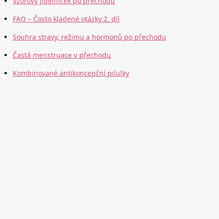
Vzorový jídelníček po přechodu
FAQ – Často kladené otázky 2. díl
Souhra stravy, režimu a hormonů po přechodu
Častá menstruace v přechodu
Kombinované antikoncepční pilulky