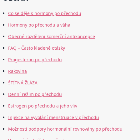
Co se děje s hormony po přechodu
Hormony po přechodu a váha
Obecné rozdělení komerční antikoncepce
FAQ – Často kladené otázky
Progesteron po přechodu
Rakovina
ŠTÍTNÁ ŽLÁZA
Denní režim po přechodu
Estrogen po přechodu a jeho vliv
Injekce na vyvolání menstruace v přechodu
Možnosti podpory hormonální rovnováhy po přechodu