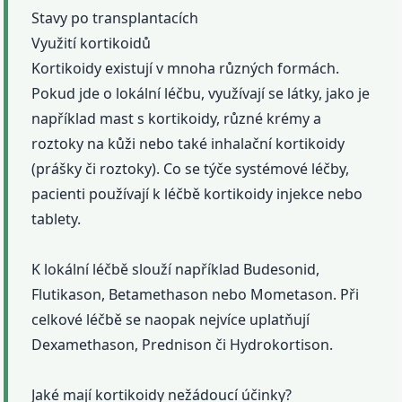
Stavy po transplantacích
Využití kortikoidů
Kortikoidy existují v mnoha různých formách.
Pokud jde o lokální léčbu, využívají se látky, jako je
například mast s kortikoidy, různé krémy a
roztoky na kůži nebo také inhalační kortikoidy
(prášky či roztoky). Co se týče systémové léčby,
pacienti používají k léčbě kortikoidy injekce nebo
tablety.
K lokální léčbě slouží například Budesonid,
Flutikason, Betamethason nebo Mometason. Při
celkové léčbě se naopak nejvíce uplatňují
Dexamethason, Prednison či Hydrokortison.
Jaké mají kortikoidy nežádoucí účinky?