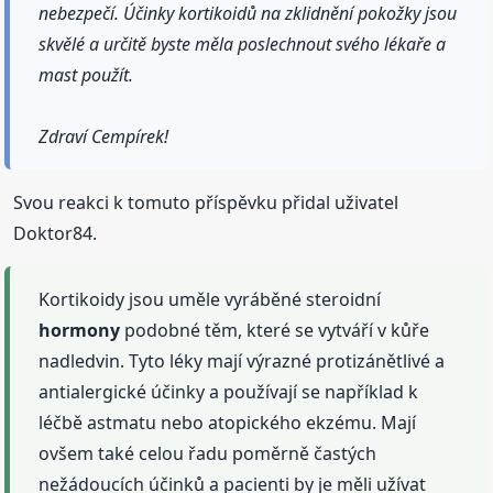
nebezpečí. Účinky kortikoidů na zklidnění pokožky jsou
skvělé a určitě byste měla poslechnout svého lékaře a
mast použít.
Zdraví Cempírek!
Svou reakci k tomuto příspěvku přidal uživatel
Doktor84.
Kortikoidy jsou uměle vyráběné steroidní
hormony
podobné těm, které se vytváří v kůře
nadledvin. Tyto léky mají výrazné protizánětlivé a
antialergické účinky a používají se například k
léčbě astmatu nebo atopického ekzému. Mají
ovšem také celou řadu poměrně častých
nežádoucích účinků a pacienti by je měli užívat