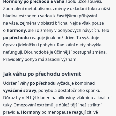
Hormony
po přechodu
a váha
spolu úzce souvisí.
Zpomalení metabolismu, změny v ukládání tuku a nižší
hladina estrogenu vedou k častějšímu přibývání
na váze, zejména v oblasti břicha. Nejde však pouze
o
hormony
, ale i o změny v pohybových návycích. Tělo
po přechodu
reaguje jinak než dříve. To vyžaduje
úpravu jídelníčku i pohybu. Radikální diety obvykle
nefungují. Dlouhodobě je účinnější postupná změna.
Pravidelný pohyb má zásadní význam.
Jak váhu
po přechodu
ovlivnit
Udržení váhy
po přechodu
vyžaduje kombinaci
vyvážené stravy
, pohybu a dostatečného spánku.
Důraz by měl být kladen na bílkoviny, vlákninu a kvalitní
tuky. Omezování extrémů je důležitější než striktní
pravidla.
Hormony
po menopauze reagují citlivě