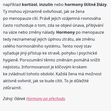
například
kortizol
,
inzulin
nebo
hormony
štítné žlázy
.
Ty mohou významně ovlivňovat, jak se žena
po menopauze cítí. Právě jejich vzájemná rovnováha
často rozhoduje o tom, zda se objeví únava, přibývání
na váze nebo změny nálady.
Hormony
po menopauze
tedy neznamenají jejich úplnou ztrátu, ale změnu
celého hormonálního systému. Tento nový stav
vyžaduje jiný přístup ke stravě, pohybu i psychické
hygieně. Porozumění těmto změnám pomáhá snížit
nejistotu. Informovanost je klíčovým krokem
ke zvládnutí tohoto období. Každá žena má možnost
aktivně ovlivnit, jak se bude cítit. To je důležité
zdůraznit.
Zdroj: článek
Hormony po přechodu