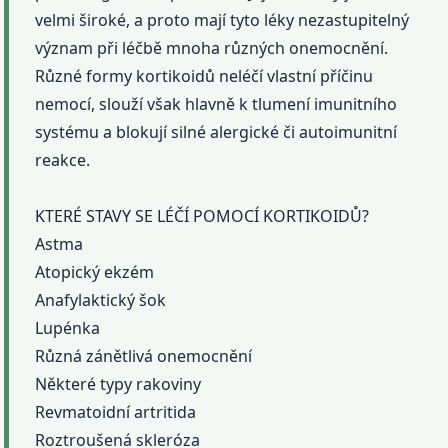
velmi široké, a proto mají tyto léky nezastupitelný
význam při léčbě mnoha různých onemocnění.
Různé formy kortikoidů neléčí vlastní příčinu
nemocí, slouží však hlavně k tlumení imunitního
systému a blokují silné alergické či autoimunitní
reakce.
KTERÉ STAVY SE LÉČÍ POMOCÍ KORTIKOIDŮ?
Astma
Atopický ekzém
Anafylaktický šok
Lupénka
Různá zánětlivá onemocnění
Některé typy rakoviny
Revmatoidní artritida
Roztroušená skleróza