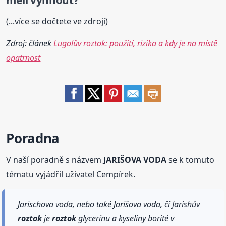
(...více se dočtete ve zdroji)
Zdroj: článek
Lugolův roztok: použití, rizika a kdy je na místě
opatrnost
Poradna
V naší poradně s názvem
JARIŠOVA VODA
se k tomuto
tématu vyjádřil uživatel Cempírek.
Jarischova voda, nebo také Jarišova voda, či Jarishův
roztok
je
roztok
glycerínu a kyseliny borité v