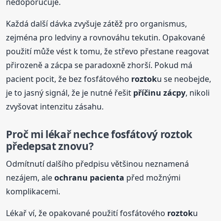
nedoporučuje.
Každá další dávka zvyšuje zátěž pro organismus,
zejména pro ledviny a rovnováhu tekutin. Opakované
použití může vést k tomu, že střevo přestane reagovat
přirozeně a zácpa se paradoxně zhorší. Pokud má
pacient pocit, že bez fosfátového
roztok
u se neobejde,
je to jasný signál, že je nutné řešit
příčinu zácpy
, nikoli
zvyšovat intenzitu zásahu.
Proč mi lékař nechce fosfátový
roztok
předepsat znovu?
Odmítnutí dalšího předpisu většinou neznamená
nezájem, ale
ochranu pacienta
před možnými
komplikacemi.
Lékař ví, že opakované použití fosfátového
roztok
u