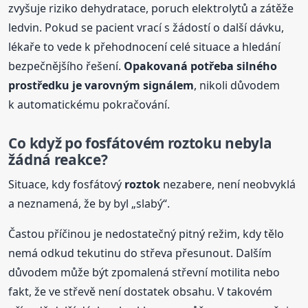
zvyšuje riziko dehydratace, poruch elektrolytů a zátěže
ledvin. Pokud se pacient vrací s žádostí o další dávku,
lékaře to vede k přehodnocení celé situace a hledání
bezpečnějšího řešení.
Opakovaná potřeba silného
prostředku je varovným signálem
, nikoli důvodem
k automatickému pokračování.
Co když po fosfátovém
roztok
u nebyla
žádná reakce?
Situace, kdy fosfátový
roztok
nezabere, není neobvyklá
a neznamená, že by byl „slabý“.
Častou příčinou je nedostatečný pitný režim, kdy tělo
nemá odkud tekutinu do střeva přesunout. Dalším
důvodem může být zpomalená střevní motilita nebo
fakt, že ve střevě není dostatek obsahu. V takovém