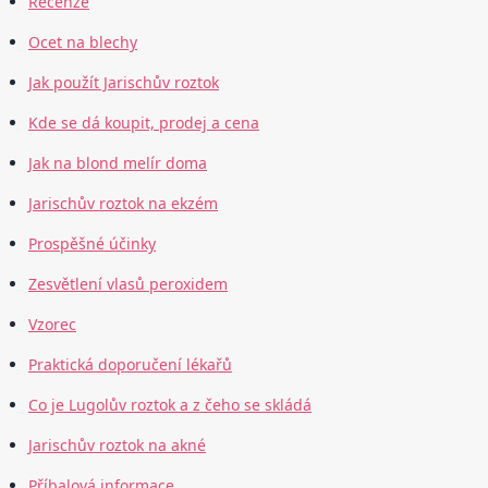
Recenze
Ocet na blechy
Jak použít Jarischův roztok
Kde se dá koupit, prodej a cena
Jak na blond melír doma
Jarischův roztok na ekzém
Prospěšné účinky
Zesvětlení vlasů peroxidem
Vzorec
Praktická doporučení lékařů
Co je Lugolův roztok a z čeho se skládá
Jarischův roztok na akné
Příbalová informace