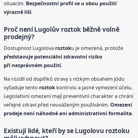
situacím.
Bezpečnostní profil se u obou použití
výrazně liší
.
Proč není Lugolův
roztok
běžně volně
prodejný?
Dostupnost Lugolova
roztok
u je omezená, protože
představuje potenciální zdravotní riziko
při nesprávném použití
.
Na rozdíl od doplňků stravy s nízkým obsahem jódu
vyžaduje tento
roztok
kontrolu a jasné vymezení účelu.
Legislativní omezení mají preventivní charakter a chrání
veřejné zdraví před neuváženým používáním.
Omezení
prodeje není náhodné ani administrativní formalita
.
Existují lidé, kteří by se Lugolovu
roztok
u
měli vyhnout?