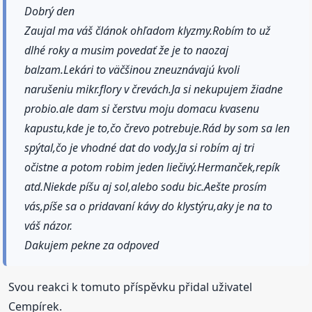
Dobrý den
Zaujal ma váš článok ohľadom klyzmy.Robím to už
dlhé roky a musim povedať že je to naozaj
balzam.Lekári to väčšinou zneuznávajú kvoli
narušeniu mikr.flory v črevách.Ja si nekupujem žiadne
probio.ale dam si čerstvu moju domacu kvasenu
kapustu,kde je to,čo črevo potrebuje.Rád by som sa len
spýtal,čo je vhodné dat do vody.Ja si robím aj tri
očistne a potom robim jeden liečivý.Hermanček,repík
atd.Niekde píšu aj sol,alebo sodu bic.Aešte prosím
vás,píše sa o pridavaní kávy do klystýru,aky je na to
váš názor.
Dakujem pekne za odpoved
Svou reakci k tomuto příspěvku přidal uživatel
Cempírek.