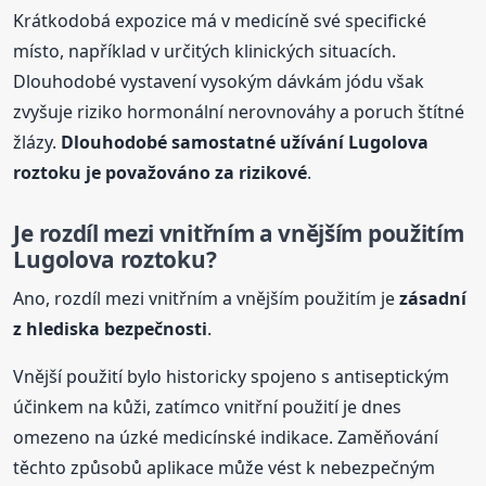
Krátkodobá expozice má v medicíně své specifické
místo, například v určitých klinických situacích.
Dlouhodobé vystavení vysokým dávkám jódu však
zvyšuje riziko hormonální nerovnováhy a poruch štítné
žlázy.
Dlouhodobé samostatné užívání Lugolova
roztok
u je považováno za rizikové
.
Je rozdíl mezi vnitřním a vnějším použitím
Lugolova
roztok
u?
Ano, rozdíl mezi vnitřním a vnějším použitím je
zásadní
z hlediska bezpečnosti
.
Vnější použití bylo historicky spojeno s antiseptickým
účinkem na kůži, zatímco vnitřní použití je dnes
omezeno na úzké medicínské indikace. Zaměňování
těchto způsobů aplikace může vést k nebezpečným