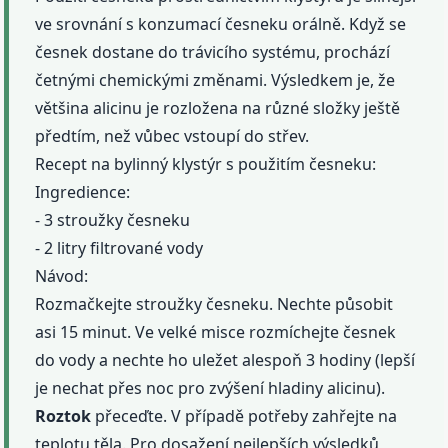
ve srovnání s konzumací česneku orálně. Když se
česnek dostane do trávicího systému, prochází
četnými chemickými změnami. Výsledkem je, že
většina alicinu je rozložena na různé složky ještě
předtím, než vůbec vstoupí do střev.
Recept na bylinný klystýr s použitím česneku:
Ingredience:
- 3 stroužky česneku
- 2 litry filtrované vody
Návod:
Rozmačkejte stroužky česneku. Nechte působit
asi 15 minut. Ve velké misce rozmíchejte česnek
do vody a nechte ho uležet alespoň 3 hodiny (lepší
je nechat přes noc pro zvýšení hladiny alicinu).
Roztok
přeceďte. V případě potřeby zahřejte na
teplotu těla. Pro dosažení nejlepších výsledků