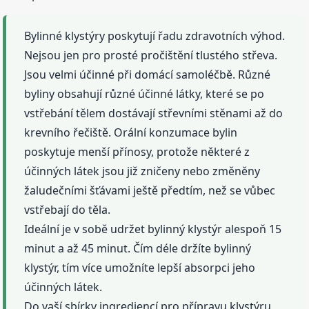
Bylinné klystýry poskytují řadu zdravotních výhod.
Nejsou jen pro prosté pročištění tlustého střeva.
Jsou velmi účinné při domácí samoléčbě. Různé
byliny obsahují různé účinné látky, které se po
vstřebání tělem dostávají střevními stěnami až do
krevního řečiště. Orální konzumace bylin
poskytuje menší přínosy, protože některé z
účinných látek jsou již zničeny nebo změněny
žaludečními šťávami ještě předtím, než se vůbec
vstřebají do těla.
Ideální je v sobě udržet bylinný klystýr alespoň 15
minut a až 45 minut. Čím déle držíte bylinný
klystýr, tím více umožníte lepší absorpci jeho
účinných látek.
Do vaší sbírky ingrediencí pro přípravu klystýru