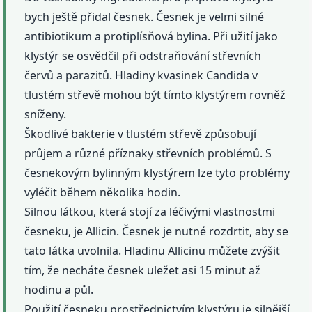
bych ještě přidal česnek. Česnek je velmi silné
antibiotikum a protiplísňová bylina. Při užití jako
klystýr se osvědčil při odstraňování střevních
červů a parazitů. Hladiny kvasinek Candida v
tlustém střevě mohou být tímto klystýrem rovněž
sníženy.
Škodlivé bakterie v tlustém střevě způsobují
průjem a různé příznaky střevních problémů. S
česnekovým bylinným klystýrem lze tyto problémy
vyléčit během několika hodin.
Silnou látkou, která stojí za léčivými vlastnostmi
česneku, je Allicin. Česnek je nutné rozdrtit, aby se
tato látka uvolnila. Hladinu Allicinu můžete zvýšit
tím, že necháte česnek uležet asi 15 minut až
hodinu a půl.
Použití česneku prostřednictvím klystýru je silnější