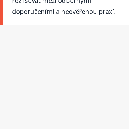
rozlišovat mezi odbornými
doporučeními a neověřenou praxí.