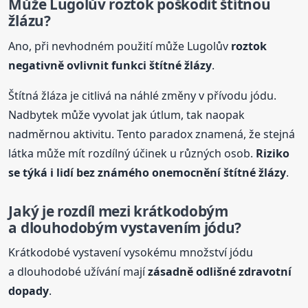
Může Lugolův
roztok
poškodit štítnou
žlázu?
Ano, při nevhodném použití může Lugolův
roztok
negativně ovlivnit funkci štítné žlázy
.
Štítná žláza je citlivá na náhlé změny v přívodu jódu.
Nadbytek může vyvolat jak útlum, tak naopak
nadměrnou aktivitu. Tento paradox znamená, že stejná
látka může mít rozdílný účinek u různých osob.
Riziko
se týká i lidí bez známého onemocnění štítné žlázy
.
Jaký je rozdíl mezi krátkodobým
a dlouhodobým vystavením jódu?
Krátkodobé vystavení vysokému množství jódu
a dlouhodobé užívání mají
zásadně odlišné zdravotní
dopady
.