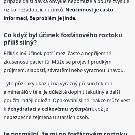
případě další dávka obvykle nepomůže a pouze zvyšuje
riziko nežádoucích účinků.
Neúčinnost je často
informací, že problém je jinde
.
Co když byl účinek fosfátového
roztok
u
příliš silný?
Příliš silný účinek patří mezi časté a nepříjemné
zkušenosti pacientů. Může se projevit prudkým
průjmem, slabostí, závratěmi nebo výraznou únavou.
Tyto příznaky ukazují na výrazný přesun tekutin
a minerálů v těle. Je důležité doplnit tekutiny a další
použití raději odložit. Opakování silné reakce může vést
k
dehydrataci a celkovému vyčerpání
, což je
nebezpečné zejména u starších osob.
Je normální, že mi po fosfátovém
roztok
u