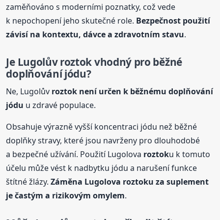
zaměňováno s moderními poznatky, což vede
k nepochopení jeho skutečné role.
Bezpečnost použití
závisí na kontextu, dávce a zdravotním stavu
.
Je Lugolův
roztok
vhodný pro běžné
doplňování jódu?
Ne, Lugolův
roztok
není určen k běžnému doplňování
jódu
u zdravé populace.
Obsahuje výrazně vyšší koncentraci jódu než běžné
doplňky stravy, které jsou navrženy pro dlouhodobé
a bezpečné užívání. Použití Lugolova
roztok
u k tomuto
účelu může vést k nadbytku jódu a narušení funkce
štítné žlázy.
Záměna Lugolova
roztok
u za suplement
je častým a rizikovým omylem
.