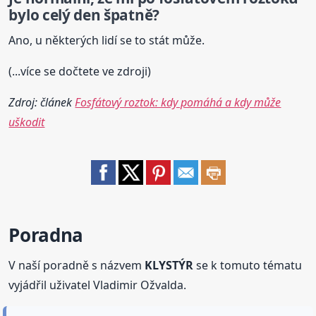
bylo celý den špatně?
Ano, u některých lidí se to stát může.
(...více se dočtete ve zdroji)
Zdroj: článek
Fosfátový roztok: kdy pomáhá a kdy může
uškodit
Poradna
V naší poradně s názvem
KLYSTÝR
se k tomuto tématu
vyjádřil uživatel Vladimir Ožvalda.