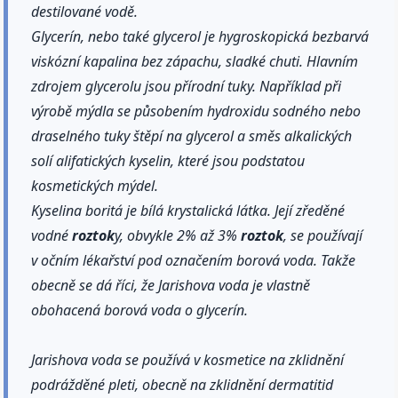
destilované vodě.
Glycerín, nebo také glycerol je hygroskopická bezbarvá
viskózní kapalina bez zápachu, sladké chuti. Hlavním
zdrojem glycerolu jsou přírodní tuky. Například při
výrobě mýdla se působením hydroxidu sodného nebo
draselného tuky štěpí na glycerol a směs alkalických
solí alifatických kyselin, které jsou podstatou
kosmetických mýdel.
Kyselina boritá je bílá krystalická látka. Její zředěné
vodné
roztok
y, obvykle 2% až 3%
roztok
, se používají
v očním lékařství pod označením borová voda. Takže
obecně se dá říci, že Jarishova voda je vlastně
obohacená borová voda o glycerín.
Jarishova voda se používá v kosmetice na zklidnění
podrážděné pleti, obecně na zklidnění dermatitid