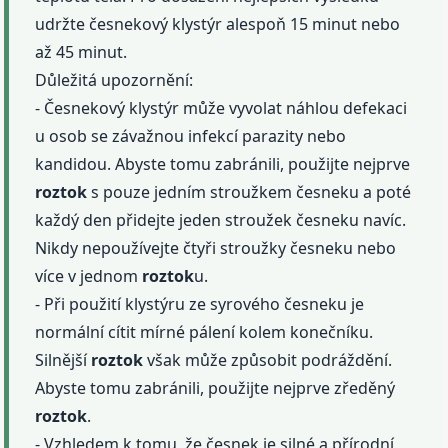
udržte česnekový klystýr alespoň 15 minut nebo
až 45 minut.
Důležitá upozornění:
- Česnekový klystýr může vyvolat náhlou defekaci
u osob se závažnou infekcí parazity nebo
kandidou. Abyste tomu zabránili, použijte nejprve
roztok
s pouze jedním stroužkem česneku a poté
každý den přidejte jeden stroužek česneku navíc.
Nikdy nepoužívejte čtyři stroužky česneku nebo
více v jednom
roztok
u.
- Při použití klystýru ze syrového česneku je
normální cítit mírné pálení kolem konečníku.
Silnější
roztok
však může způsobit podráždění.
Abyste tomu zabránili, použijte nejprve zředěný
roztok
.
- Vzhledem k tomu, že česnek je silné a přírodní