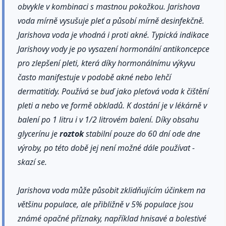
obvykle v kombinaci s mastnou pokožkou. Jarishova
voda mírně vysušuje pleť a působí mírně desinfekčně.
Jarishova voda je vhodná i proti akné. Typická indikace
Jarishovy vody je po vysazení hormonální antikoncepce
pro zlepšení pleti, která díky hormonálnímu výkyvu
často manifestuje v podobě akné nebo lehčí
dermatitidy. Používá se buď jako pleťová voda k čištění
pleti a nebo ve formě obkladů. K dostání je v lékárně v
balení po 1 litru i v 1/2 litrovém balení. Díky obsahu
glycerínu je
roztok
stabilní pouze do 60 dní ode dne
výroby, po této době jej není možné dále používat -
skazí se.
Jarishova voda může působit zklidňujícím účinkem na
většinu populace, ale přibližně v 5% populace jsou
známé opačné příznaky, například hnisavé a bolestivé