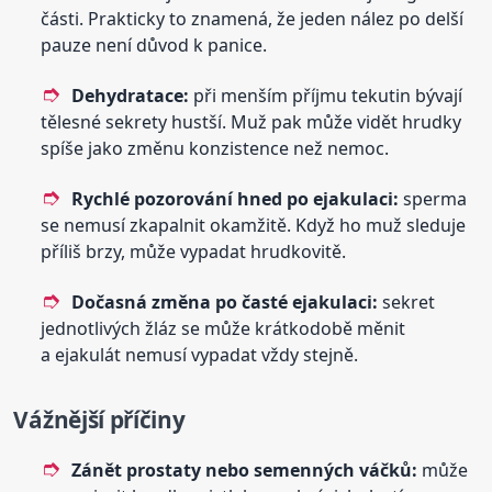
části. Prakticky to znamená, že jeden nález po delší
pauze není důvod k panice.
Dehydratace:
při menším příjmu tekutin bývají
tělesné sekrety hustší. Muž pak může vidět hrudky
spíše jako změnu konzistence než nemoc.
Rychlé pozorování hned po ejakulaci:
sperma
se nemusí zkapalnit okamžitě. Když ho muž sleduje
příliš brzy, může vypadat hrudkovitě.
Dočasná změna po časté ejakulaci:
sekret
jednotlivých žláz se může krátkodobě měnit
a ejakulát nemusí vypadat vždy stejně.
Vážnější příčiny
Zánět prostaty nebo semenných váčků:
může