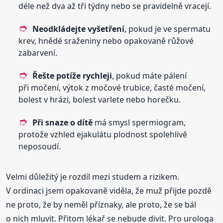
déle než dva až tři týdny nebo se pravidelně vracejí.
Neodkládejte vyšetření
, pokud je ve spermatu
krev, hnědé sraženiny nebo opakovaně růžové
zabarvení.
Řešte potíže rychleji
, pokud máte pálení
při močení, výtok z močové trubice, časté močení,
bolest v hrázi, bolest varlete nebo horečku.
Při snaze o dítě
má smysl spermiogram,
protože vzhled ejakulátu plodnost spolehlivě
neposoudí.
Velmi důležitý je rozdíl mezi studem a rizikem.
V ordinaci jsem opakovaně viděla, že muž přijde pozdě
ne proto, že by neměl příznaky, ale proto, že se bál
o nich mluvit. Přitom lékař se nebude divit. Pro urologa