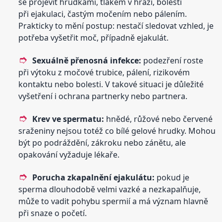
se projevit hrudkami, tlakem v hrázi, bolestí
při ejakulaci, častým močením nebo pálením.
Prakticky to mění postup: nestačí sledovat vzhled, je
potřeba vyšetřit moč, případně ejakulát.
Sexuálně přenosná infekce:
podezření roste
při výtoku z močové trubice, pálení, rizikovém
kontaktu nebo bolesti. V takové situaci je důležité
vyšetření i ochrana partnerky nebo partnera.
Krev ve spermatu:
hnědé, růžové nebo červené
sraženiny nejsou totéž co bílé gelové hrudky. Mohou
být po podráždění, zákroku nebo zánětu, ale
opakování vyžaduje lékaře.
Porucha zkapalnění ejakulátu:
pokud je
sperma dlouhodobě velmi vazké a nezkapalňuje,
může to vadit pohybu spermií a má význam hlavně
při snaze o početí.