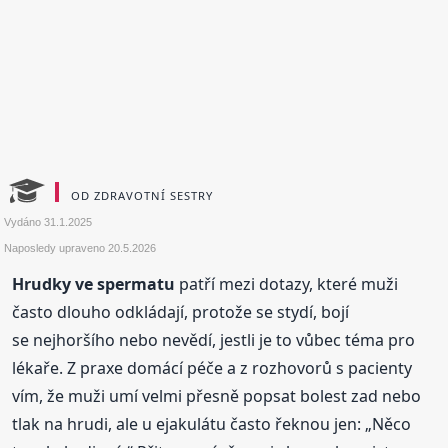
OD ZDRAVOTNÍ SESTRY
Vydáno
31.1.2025
Naposledy upraveno
20.5.2026
Hrudky ve spermatu
patří mezi dotazy, které muži
často dlouho odkládají, protože se stydí, bojí
se nejhoršího nebo nevědí, jestli je to vůbec téma pro
lékaře. Z praxe domácí péče a z rozhovorů s pacienty
vím, že muži umí velmi přesně popsat bolest zad nebo
tlak na hrudi, ale u ejakulátu často řeknou jen: „Něco