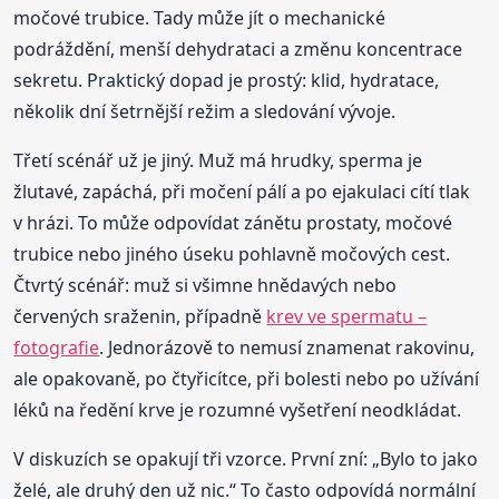
močové trubice. Tady může jít o mechanické
podráždění, menší dehydrataci a změnu koncentrace
sekretu. Praktický dopad je prostý: klid, hydratace,
několik dní šetrnější režim a sledování vývoje.
Třetí scénář už je jiný. Muž má hrudky, sperma je
žlutavé, zapáchá, při močení pálí a po ejakulaci cítí tlak
v hrázi. To může odpovídat zánětu prostaty, močové
trubice nebo jiného úseku pohlavně močových cest.
Čtvrtý scénář: muž si všimne hnědavých nebo
červených sraženin, případně
krev ve spermatu –
fotografie
. Jednorázově to nemusí znamenat rakovinu,
ale opakovaně, po čtyřicítce, při bolesti nebo po užívání
léků na ředění krve je rozumné vyšetření neodkládat.
V diskuzích se opakují tři vzorce. První zní: „Bylo to jako
želé, ale druhý den už nic.“ To často odpovídá normální