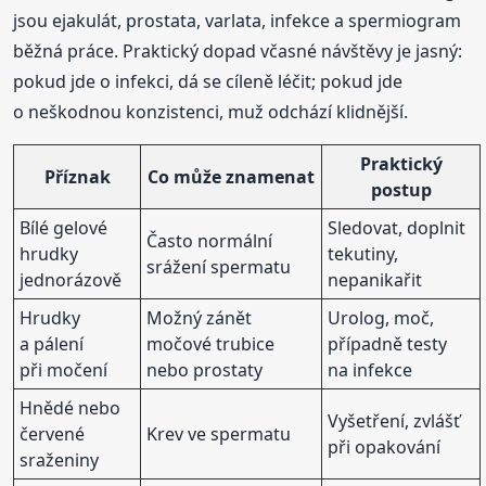
jsou ejakulát, prostata, varlata, infekce a spermiogram
běžná práce. Praktický dopad včasné návštěvy je jasný:
pokud jde o infekci, dá se cíleně léčit; pokud jde
o neškodnou konzistenci, muž odchází klidnější.
Praktický
Příznak
Co může znamenat
postup
Bílé gelové
Sledovat, doplnit
Často normální
hrudky
tekutiny,
srážení spermatu
jednorázově
nepanikařit
Hrudky
Možný zánět
Urolog, moč,
a pálení
močové trubice
případně testy
při močení
nebo prostaty
na infekce
Hnědé nebo
Vyšetření, zvlášť
červené
Krev ve spermatu
při opakování
sraženiny