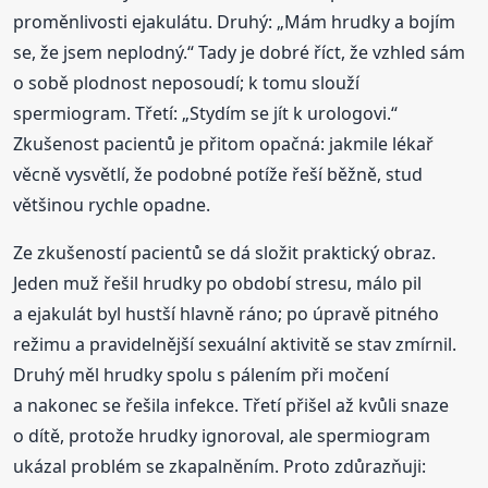
proměnlivosti ejakulátu. Druhý: „Mám hrudky a bojím
se, že jsem neplodný.“ Tady je dobré říct, že vzhled sám
o sobě plodnost neposoudí; k tomu slouží
spermiogram. Třetí: „Stydím se jít k urologovi.“
Zkušenost pacientů je přitom opačná: jakmile lékař
věcně vysvětlí, že podobné potíže řeší běžně, stud
většinou rychle opadne.
Ze zkušeností pacientů se dá složit praktický obraz.
Jeden muž řešil hrudky po období stresu, málo pil
a ejakulát byl hustší hlavně ráno; po úpravě pitného
režimu a pravidelnější sexuální aktivitě se stav zmírnil.
Druhý měl hrudky spolu s pálením při močení
a nakonec se řešila infekce. Třetí přišel až kvůli snaze
o dítě, protože hrudky ignoroval, ale spermiogram
ukázal problém se zkapalněním. Proto zdůrazňuji: