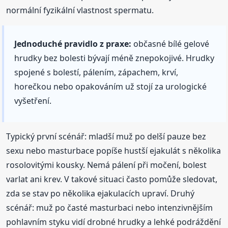
normální fyzikální vlastnost spermatu.
Jednoduché pravidlo z praxe:
občasné bílé gelové
hrudky bez bolesti bývají méně znepokojivé. Hrudky
spojené s bolestí, pálením, zápachem, krví,
horečkou nebo opakováním už stojí za urologické
vyšetření.
Typický první scénář: mladší muž po delší pauze bez
sexu nebo masturbace popíše hustší ejakulát s několika
rosolovitými kousky. Nemá pálení při močení, bolest
varlat ani krev. V takové situaci často pomůže sledovat,
zda se stav po několika ejakulacích upraví. Druhý
scénář: muž po časté masturbaci nebo intenzivnějším
pohlavním styku vidí drobné hrudky a lehké podráždění