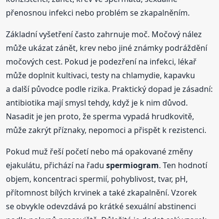
přenosnou infekci nebo problém se zkapalněním.
Základní vyšetření často zahrnuje moč. Močový nález
může ukázat zánět, krev nebo jiné známky podráždění
močových cest. Pokud je podezření na infekci, lékař
může doplnit kultivaci, testy na chlamydie, kapavku
a další původce podle rizika. Praktický dopad je zásadní:
antibiotika mají smysl tehdy, když je k nim důvod.
Nasadit je jen proto, že sperma vypadá hrudkovitě,
může zakrýt příznaky, nepomoci a přispět k rezistenci.
Pokud muž řeší početí nebo má opakované změny
ejakulátu, přichází na řadu
spermiogram
. Ten hodnotí
objem, koncentraci spermií, pohyblivost, tvar, pH,
přítomnost bílých krvinek a také zkapalnění. Vzorek
se obvykle odevzdává po krátké sexuální abstinenci