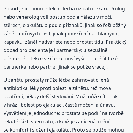
Pokud je příčinou infekce, léčba už patří lékaři. Urolog
nebo venerolog volí postup podle nálezu v moči,
stěrech, ejakulátu a podle příznaků. Jinak se řeší běžný
zánět močových cest, jinak podezření na chlamydie,
kapavku, zánět nadvarlete nebo prostatitidu. Praktický
dopad pro pacienta je i partnerský: u sexuálně
přenosné infekce se často musí vyšetřit a léčit také
partnerka nebo partner, jinak se potíže vracejí.
U zánětu prostaty může léčba zahrnovat cílená
antibiotika, léky proti bolesti a zánětu, režimová
opatření, někdy delší sledování. Muž může cítit tlak
v hrázi, bolest po ejakulaci, časté močení a únavu.
Vysvětlení je jednoduché: prostata se podílí na tvorbě
tekuté části spermatu, a když je zanícená, mění
se komfort i složení ejakulátu. Proto se potíže mohou