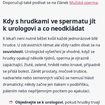
Doporučuji také podívat se na článek
Mužské sperma
.
Kdy s hrudkami ve spermatu jít
k urologovi a co neodkládat
K lékaři není nutné běžet kvůli každé jednorázové bílé
hrudce. U zdravotních témat ale vždy radím dívat se na
souvislosti
. Urologické vyšetření je vhodné, když se
hrudky opakují několik týdnů, sperma je výrazně
zapáchající, žluté, zelené, hnědé nebo krvavé, případně
se přidá bolest. Zánět prostaty, močové trubice,
nadvarlete nebo semenných váčků se nemusí hlásit
dramaticky; někdy začne jen tlakem v podbřišku,
pálením nebo nepříjemným pocitem po ejakulaci.
Objednejte se k urologovi
, pokud hrudky trvají