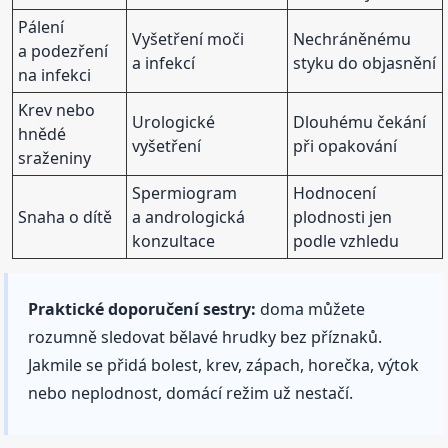
Pálení
Vyšetření moči
Nechráněnému
a podezření
a infekcí
styku do objasnění
na infekci
Krev nebo
Urologické
Dlouhému čekání
hnědé
vyšetření
při opakování
sraženiny
Spermiogram
Hodnocení
Snaha o dítě
a andrologická
plodnosti jen
konzultace
podle vzhledu
Praktické doporučení sestry:
doma můžete
rozumně sledovat bělavé hrudky bez příznaků.
Jakmile se přidá bolest, krev, zápach, horečka, výtok
nebo neplodnost, domácí režim už nestačí.