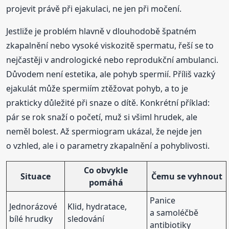
projevit právě při ejakulaci, ne jen při močení.
Jestliže je problém hlavně v dlouhodobě špatném
zkapalnění nebo vysoké viskozitě spermatu, řeší se to
nejčastěji v andrologické nebo reprodukční ambulanci.
Důvodem není estetika, ale pohyb spermií. Příliš vazký
ejakulát může spermiím ztěžovat pohyb, a to je
prakticky důležité při snaze o dítě. Konkrétní příklad:
pár se rok snaží o početí, muž si všiml hrudek, ale
neměl bolest. Až spermiogram ukázal, že nejde jen
o vzhled, ale i o parametry zkapalnění a pohyblivosti.
Co obvykle
Situace
Čemu se vyhnout
pomáhá
Panice
Jednorázové
Klid, hydratace,
a samoléčbě
bílé hrudky
sledování
antibiotiky