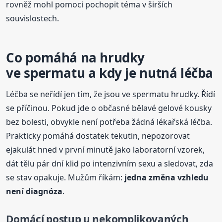
rovněž mohl pomoci pochopit téma v širších
souvislostech.
Co pomáhá na hrudky
ve spermatu a kdy je nutná léčba
Léčba se neřídí jen tím, že jsou ve spermatu hrudky. Řídí
se příčinou. Pokud jde o občasné bělavé gelové kousky
bez bolesti, obvykle není potřeba žádná lékařská léčba.
Prakticky pomáhá dostatek tekutin, nepozorovat
ejakulát hned v první minutě jako laboratorní vzorek,
dát tělu pár dní klid po intenzivním sexu a sledovat, zda
se stav opakuje. Mužům říkám:
jedna změna vzhledu
není diagnóza
.
Domácí postup u nekomplikovaných