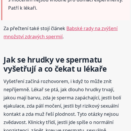
Patří k lékaři.
Za přečtení také stojí článek
Babské rady na zvýšení
množství zdravých spermií
.
Jak se hrudky ve spermatu
vyšetřují a co čekat u lékaře
Vyšetření začíná rozhovorem, i když to může znít
nepříjemně. Lékař se ptá, jak dlouho hrudky trvají,
jakou mají barvu, zda je sperma zapáchající, jestli bolí
ejakulace, zda pálí močení, jestli byl rizikový sexuální
kontakt a zda muž řeší plodnost. Tyto otázky nejsou
zvědavost. Klinicky třídí, jestli jde spíše o normální
konzistenci, zánět, krev ve spermatu, sexuálně