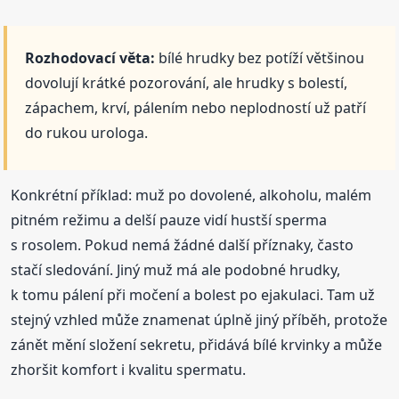
Rozhodovací věta:
bílé hrudky bez potíží většinou
dovolují krátké pozorování, ale hrudky s bolestí,
zápachem, krví, pálením nebo neplodností už patří
do rukou urologa.
Konkrétní příklad: muž po dovolené, alkoholu, malém
pitném režimu a delší pauze vidí hustší sperma
s rosolem. Pokud nemá žádné další příznaky, často
stačí sledování. Jiný muž má ale podobné hrudky,
k tomu pálení při močení a bolest po ejakulaci. Tam už
stejný vzhled může znamenat úplně jiný příběh, protože
zánět mění složení sekretu, přidává bílé krvinky a může
zhoršit komfort i kvalitu spermatu.