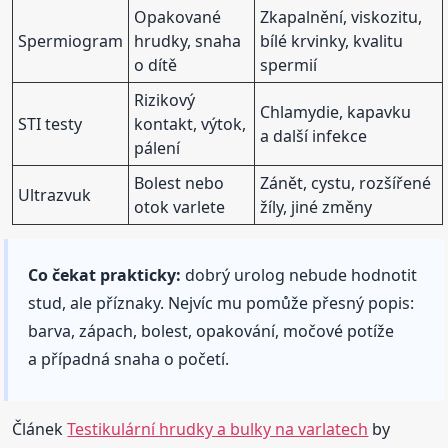
Opakované
Zkapalnění, viskozitu,
Spermiogram
hrudky, snaha
bílé krvinky, kvalitu
o dítě
spermií
Rizikový
Chlamydie, kapavku
STI testy
kontakt, výtok,
a další infekce
pálení
Bolest nebo
Zánět, cystu, rozšířené
Ultrazvuk
otok varlete
žíly, jiné změny
Co čekat prakticky:
dobrý urolog nebude hodnotit
stud, ale příznaky. Nejvíc mu pomůže přesný popis:
barva, zápach, bolest, opakování, močové potíže
a případná snaha o početí.
Článek
Testikulární hrudky a bulky na varlatech
by