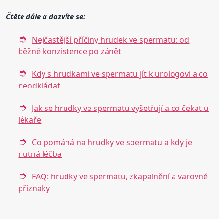
Čtěte dále a dozvíte se:
Nejčastější příčiny hrudek ve spermatu: od
běžné konzistence po zánět
Kdy s hrudkami ve spermatu jít k urologovi a co
neodkládat
Jak se hrudky ve spermatu vyšetřují a co čekat u
lékaře
Co pomáhá na hrudky ve spermatu a kdy je
nutná léčba
FAQ: hrudky ve spermatu, zkapalnění a varovné
příznaky