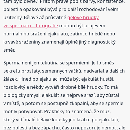
tam bylo divné.“ Přitom právě popis barvy, konzistence,
bolesti a opakování bývá pro další rozhodování velmi
užitečný. Bělavé až průsvitné
gelové hrudky
ve spermatu – fotografie
mohou být projevem
normálního srážení ejakulátu, zatímco hnědé nebo
krvavé sraženiny znamenají úplně jiný diagnostický
směr.
Sperma není jen tekutina se spermiemi. Je to směs
sekretu prostaty, semenných váčků, nadvarlat a dalších
žlázek. Hned po ejakulaci může být ejakulát hustší,
rosolovitý a někdy vytváří drobné bílé hrudky. To má
biologický smysl: ejakulát se nejprve srazí, aby zůstal
v místě, a potom se postupně zkapalní, aby se spermie
mohly pohybovat. Prakticky to znamená, že muž,
který vidí malé bělavé kousky jen krátce po ejakulaci,
bez bolesti a bez zápachu, často nepozoruje nemoc, ale