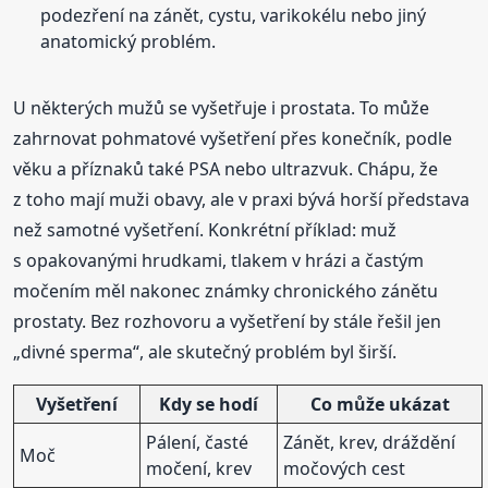
podezření na zánět, cystu, varikokélu nebo jiný
anatomický problém.
U některých mužů se vyšetřuje i prostata. To může
zahrnovat pohmatové vyšetření přes konečník, podle
věku a příznaků také PSA nebo ultrazvuk. Chápu, že
z toho mají muži obavy, ale v praxi bývá horší představa
než samotné vyšetření. Konkrétní příklad: muž
s opakovanými hrudkami, tlakem v hrázi a častým
močením měl nakonec známky chronického zánětu
prostaty. Bez rozhovoru a vyšetření by stále řešil jen
„divné sperma“, ale skutečný problém byl širší.
Vyšetření
Kdy se hodí
Co může ukázat
Pálení, časté
Zánět, krev, dráždění
Moč
močení, krev
močových cest