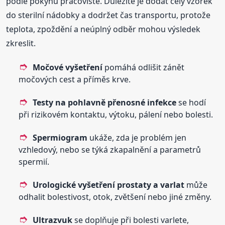
podle pokynů pracoviště. Důležité je dodat celý vzorek
do sterilní nádobky a dodržet čas transportu, protože
teplota, zpoždění a neúplný odběr mohou výsledek
zkreslit.
Močové vyšetření
pomáhá odlišit zánět
močových cest a příměs krve.
Testy na pohlavně přenosné infekce
se hodí
při rizikovém kontaktu, výtoku, pálení nebo bolesti.
Spermiogram
ukáže, zda je problém jen
vzhledový, nebo se týká zkapalnění a parametrů
spermií.
Urologické vyšetření prostaty a varlat
může
odhalit bolestivost, otok, zvětšení nebo jiné změny.
Ultrazvuk
se doplňuje při bolesti varlete,