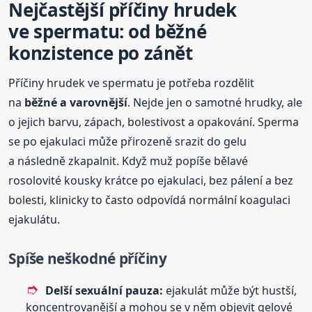
Nejčastější příčiny hrudek
ve spermatu: od běžné
konzistence po zánět
Příčiny hrudek ve spermatu je potřeba rozdělit
na
běžné a varovnější
. Nejde jen o samotné hrudky, ale
o jejich barvu, zápach, bolestivost a opakování. Sperma
se po ejakulaci může přirozeně srazit do gelu
a následně zkapalnit. Když muž popíše bělavé
rosolovité kousky krátce po ejakulaci, bez pálení a bez
bolesti, klinicky to často odpovídá normální koagulaci
ejakulátu.
Spíše neškodné příčiny
Delší sexuální pauza:
ejakulát může být hustší,
koncentrovanější a mohou se v něm objevit gelové