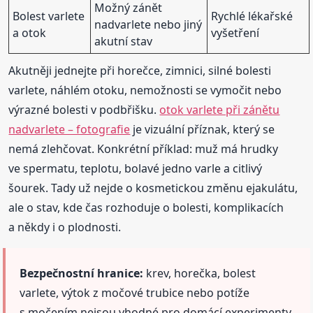
Možný zánět
Bolest varlete
Rychlé lékařské
nadvarlete nebo jiný
a otok
vyšetření
akutní stav
Akutněji jednejte při horečce, zimnici, silné bolesti
varlete, náhlém otoku, nemožnosti se vymočit nebo
výrazné bolesti v podbřišku.
otok varlete při zánětu
nadvarlete – fotografie
je vizuální příznak, který se
nemá zlehčovat. Konkrétní příklad: muž má hrudky
ve spermatu, teplotu, bolavé jedno varle a citlivý
šourek. Tady už nejde o kosmetickou změnu ejakulátu,
ale o stav, kde čas rozhoduje o bolesti, komplikacích
a někdy i o plodnosti.
Bezpečnostní hranice:
krev, horečka, bolest
varlete, výtok z močové trubice nebo potíže
s močením nejsou vhodné pro domácí experimenty.