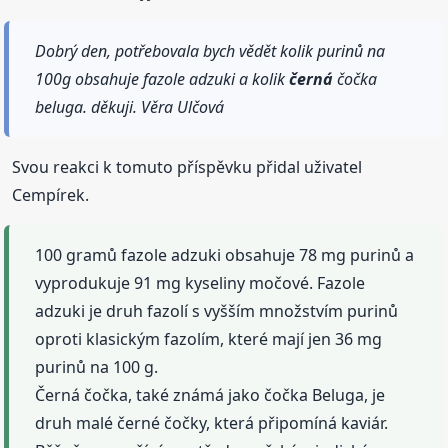
Dobrý den, potřebovala bych vědět kolik purinů na
100g obsahuje fazole adzuki a kolik
černá
čočka
beluga. děkuji. Věra Ulčová
Svou reakci k tomuto příspěvku přidal uživatel
Cempírek.
100 gramů fazole adzuki obsahuje 78 mg purinů a
vyprodukuje 91 mg kyseliny močové. Fazole
adzuki je druh fazolí s vyšším množstvím purinů
oproti klasickým fazolím, které mají jen 36 mg
purinů na 100 g.
Černá čočka, také známá jako čočka Beluga, je
druh malé černé čočky, která připomíná kaviár.