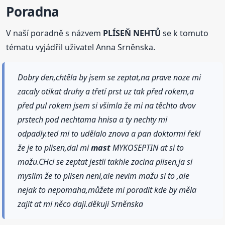
Poradna
V naší poradně s názvem
PLÍSEŇ NEHTŮ
se k tomuto
tématu vyjádřil uživatel Anna Srněnska.
Dobry den,chtěla by jsem se zeptat,na prave noze mi
zacaly otikat druhy a třetí prst uz tak před rokem,a
před pul rokem jsem si všimla že mi na těchto dvov
prstech pod nechtama hnisa a ty nechty mi
odpadly.ted mi to udělalo znova a pan doktormi řekl
že je to plisen,dal mi
mast
MYKOSEPTIN at si to
mažu.CHci se zeptat jestli takhle zacina plisen,ja si
myslim že to plisen neni,ale nevim mažu si to ,ale
nejak to nepomaha,můžete mi poradit kde by měla
zajit at mi něco daji.děkuji Srněnska