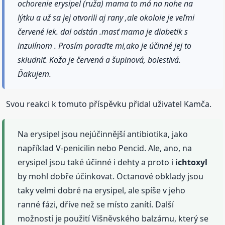
ochorenie erysipel (ruža) mama to má na nohe na
lýtku a už sa jej otvorili aj rany ,ale okoloie je veľmi
červené lek. dal odstán .masť mama je diabetik s
inzulínom . Prosím poraďte mi,ako je účinné jej to
skludniť. Koža je červená a šupinová, bolestivá.
Ďakujem.
Svou reakci k tomuto příspěvku přidal uživatel Kamča.
Na erysipel jsou nejúčinnější antibiotika, jako
například V-penicilin nebo Pencid. Ale, ano, na
erysipel jsou také účinné i dehty a proto i
ichtoxyl
by mohl dobře účinkovat. Octanové obklady jsou
taky velmi dobré na erysipel, ale spíše v jeho
ranné fázi, dříve než se místo zanítí. Další
možností je použití Višněvského balzámu, který se