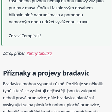
rostlinného původu nemají na dnu takový vliv jako
puriny z masa. Čočka i fazole svým obsahem
bílkovin plně nahradí maso a pomohou
nemocným dnou udržet vyváženou stravu.
Zdraví Cempírek!
Zdroj: příběh
Puriny tabulka
Příznaky a projevy bradavic
Bradavice mohou vypadat různě. Rozlišuje se několik
typů, které se vyskytují nejčastěji. Jsou to vulgární
neboli pravé bradavice, dále bradavice plantární,
vyskytující se na ploskách nohou, ploché bradavice,
nitkovité a genitální bradavice neboli kondylomata.