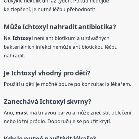
Obvykle několik dní až týden. Pokud nedojde
ke zlepšení, je nutné léčbu přehodnotit.
Může
Ichtoxyl
nahradit antibiotika?
Ne.
Ichtoxyl
není antibiotikum a u závažných
bakteriálních infekcí nemůže antibiotickou léčbu
nahradit.
Je
Ichtoxyl
vhodný pro děti?
Použití u dětí je možné pouze po konzultaci s lékařem.
Zanechává
Ichtoxyl
skvrny?
Ano,
mast
má tmavou barvu a může znečistit oblečení
nebo ložní prádlo. Doporučuje se použít krytí.
Kdy je nutné navštívit lékaře?