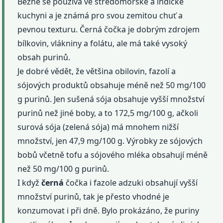
Běžně se používá ve středomořské a indické
kuchyni a je známá pro svou zemitou chuť a
pevnou texturu. Černá čočka je dobrým zdrojem
bílkovin, vlákniny a folátu, ale má také vysoký
obsah purinů.
Je dobré vědět, že většina obilovin, fazolí a
sójových produktů obsahuje méně než 50 mg/100
g purinů. Jen sušená sója obsahuje vyšší množství
purinů než jiné boby, a to 172,5 mg/100 g, ačkoli
surová sója (zelená sója) má mnohem nižší
množství, jen 47,9 mg/100 g. Výrobky ze sójových
bobů včetně tofu a sójového mléka obsahují méně
než 50 mg/100 g purinů.
I když
černá
čočka i fazole adzuki obsahují vyšší
množství purinů, tak je přesto vhodné je
konzumovat i při dně. Bylo prokázáno, že puriny