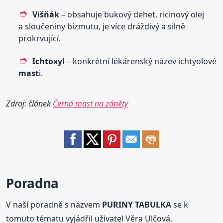
Višňák
– obsahuje bukový dehet, ricinový olej
a sloučeniny bizmutu, je více dráždivý a silně
prokrvující.
Ichtoxyl
– konkrétní lékárenský název ichtyolové
mast
i.
Zdroj: článek
Černá mast na záněty
Poradna
V naší poradně s názvem
PURINY TABULKA
se k
tomuto tématu vyjádřil uživatel Věra Ulčová.