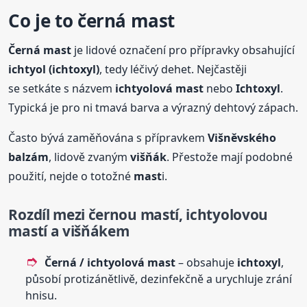
Co je to
černá
mast
Černá
mast
je lidové označení pro přípravky obsahující
ichtyol (
ichtoxyl
)
, tedy léčivý dehet. Nejčastěji
se setkáte s názvem
ichtyolová
mast
nebo
Ichtoxyl
.
Typická je pro ni tmavá barva a výrazný dehtový zápach.
Často bývá zaměňována s přípravkem
Višněvského
balzám
, lidově zvaným
višňák
. Přestože mají podobné
použití, nejde o totožné
mast
i.
Rozdíl mezi černou
mast
í, ichtyolovou
mast
í a višňákem
Černá / ichtyolová
mast
– obsahuje
ichtoxyl
,
působí protizánětlivě, dezinfekčně a urychluje zrání
hnisu.