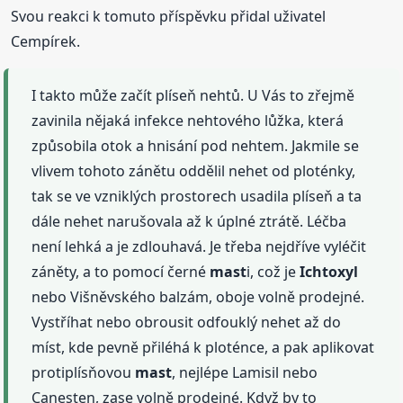
Svou reakci k tomuto příspěvku přidal uživatel
Cempírek.
I takto může začít plíseň nehtů. U Vás to zřejmě
zavinila nějaká infekce nehtového lůžka, která
způsobila otok a hnisání pod nehtem. Jakmile se
vlivem tohoto zánětu oddělil nehet od ploténky,
tak se ve vzniklých prostorech usadila plíseň a ta
dále nehet narušovala až k úplné ztrátě. Léčba
není lehká a je zdlouhavá. Je třeba nejdříve vyléčit
záněty, a to pomocí černé
mast
i, což je
Ichtoxyl
nebo Višněvského balzám, oboje volně prodejné.
Vystříhat nebo obrousit odfouklý nehet až do
míst, kde pevně přiléhá k ploténce, a pak aplikovat
protiplísňovou
mast
, nejlépe Lamisil nebo
Canesten, zase volně prodejné. Když by to