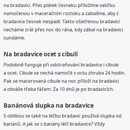
na bradavici. Přes plátek česneku přiložíme vatičku
namočenou v maceračním roztoku a zabalíme, aby z
bradavice česnek nespadl. Takto ošetřenou bradavici
necháme zrát přes noc do rána, kdy zábal na bradavici
sundáme.
Na bradavice
ocet s cibulí
Podobně funguje při odstraňování bradavice i cibule
a ocet. Cibule se nechá namočit v octu zhruba 24 hodin.
Pak se macerovaná cibule na noc přiloží na bradavici
a obváže třeba fáčem. Za 10 dnů je po bradavicích.
Banánová slupka
na bradavice
S oblibou se také na léčbu bradavic používá slupka od
banánů. A jak se s banány léčí bradavice? Vždy