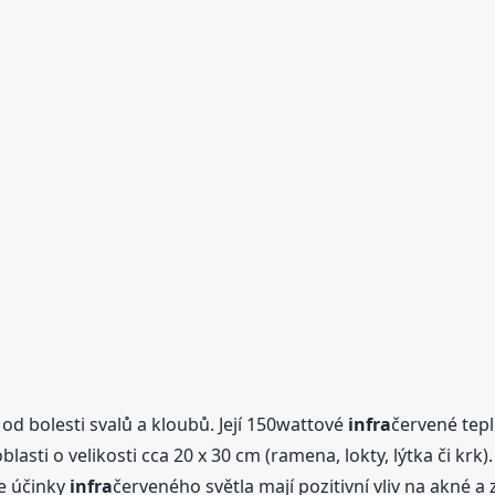
 od bolesti svalů a kloubů. Její 150wattové
infra
červené tep
lasti o velikosti cca 20 x 30 cm (ramena, lokty, lýtka či kr
že účinky
infra
červeného světla mají pozitivní vliv na akné a