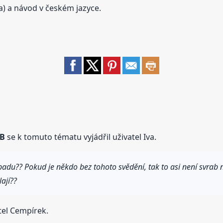
a) a návod v českém jazyce.
AB
se k tomuto tématu vyjádřil uživatel Iva.
du?? Pokud je někdo bez tohoto svědění, tak to asi není svrab n
ají??
tel Cempírek.