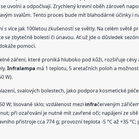
ky se uvolní a odpočívají. Zrychlený krevní oběh zároveň na
vým svalům. Tento proces bude mít blahodárné účinky i na
í s více jak 100letou zkušeností se světly. Na celém světě pr
te se zbytečně bolestí či únavou. Ať už jde o důsledek sezón
 dokáže pomoci.
elné záření, které proniká hluboko pod kůži, rozšiřuje cévy 
ely.
Infra
lampa
má 1 teplotu, 5 aretačních poloh a možnost
50 W).
lazení, svalových bolestech, jako podpora kosmetické péče (
150 W; lisované sklo; vzdálenost mezi
infra
červeným zářičem 
t; při ozařování je nutné mít zavřené oči; napájení ze sítě 
o přístroje cca 774 g; provozní teplota -5 °C až +35 °C; pr