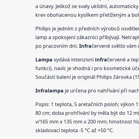
a únavy. Jelikož se svaly uklidní, automatic
krev obohacenou kyslíkem přetíženým a bola
Philips je jedním z předních výrobců osvětlen
lamp a spokojení zákazníci přibývají. Netrap
po pracovním dni.
Infra
červené světlo vám
Lampa
vydává intenzivní
infra
červené a tep
funkci), navíc je vhodná i pro kosmetické úč
Součástí balení je originál Philips žárovka (1
Infra
lampa
je určena pro nahřívání při nach
Popis: 1 teplota, 5 aretačních poloh; výkon 
80 cm; doba prohřívání by měla být do 12 minu
v/165 mm x 135 mm x 200 mm; hmotnost hlavníh
skladovací teplota -5 °C až +50 °C.