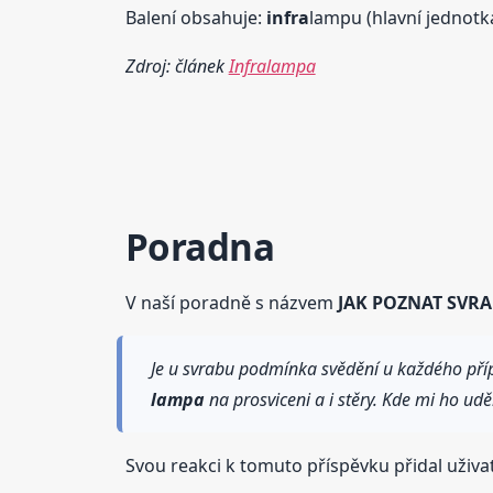
Balení obsahuje:
infra
lampu (hlavní jednotk
Zdroj: článek
Infralampa
Poradna
V naší poradně s názvem
JAK POZNAT SVR
Je u svrabu podmínka svědění u každého přípa
lampa
na prosviceni a i stěry. Kde mi ho uděl
Svou reakci k tomuto příspěvku přidal uživa