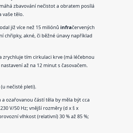
pomáhá zbavování nečistot a obratem posílá
 vaše tělo.
odal již více než 15 miliónů
infra
červených
ní chřipky, akné, či běžné únavy například
a zrychluje tím cirkulaci krve (má léčebnou
 nastavení až na 12 minut s časovačem.
u nečisté pleti).
a ozařovanou částí těla by měla být cca
230 V/50 Hz; vnější rozměry (d x š x
ovozní vlhkost (relativní) 30 % až 85 %;