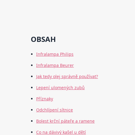
OBSAH
Infralampa Philips
Infralampa Beurer
Jak tedy olej správně používat?
Lepení ulomených zubů
Příznaky
Odchlípení sítnice
Bolest krční páteře a ramene
Co na dávivý kašel u dětí