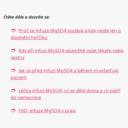
Čtěte dále a dozvíte se:
Proč se infuze MgSO4 podává a kdy nejde jen o
doplnění hořčíku
Kdy při infuzi MgSO4 okamžitě volat lékaře nebo
sestru
Jak se před infuzí MgSO4 a během ní vyšetřuje
pacient
Léčba infuzí MgSO4: co se dělá doma a co patří
do nemocnice
FAQ: infuze MgSO4 v praxi