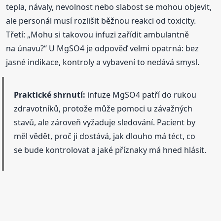
tepla, návaly, nevolnost nebo slabost se mohou objevit,
ale personál musí rozlišit běžnou reakci od toxicity.
Třetí: „Mohu si takovou infuzi zařídit ambulantně
na únavu?“ U MgSO4 je odpověď velmi opatrná: bez
jasné indikace, kontroly a vybavení to nedává smysl.
Praktické shrnutí:
infuze MgSO4 patří do rukou
zdravotníků, protože může pomoci u závažných
stavů, ale zároveň vyžaduje sledování. Pacient by
měl vědět, proč ji dostává, jak dlouho má téct, co
se bude kontrolovat a jaké příznaky má hned hlásit.