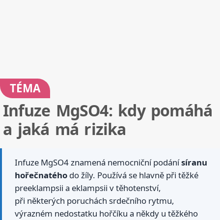
TÉMA
Infuze MgSO4: kdy pomáhá
a jaká má rizika
Infuze MgSO4 znamená nemocniční podání
síranu
hořečnatého
do žíly. Používá se hlavně při těžké
preeklampsii a eklampsii v těhotenství,
při některých poruchách srdečního rytmu,
výrazném nedostatku hořčíku a někdy u těžkého