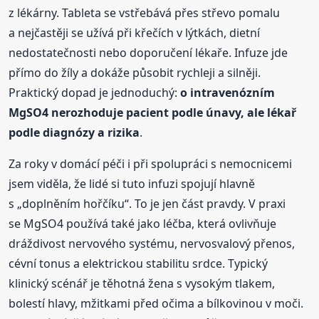
z lékárny. Tableta se vstřebává přes střevo pomalu
a nejčastěji se užívá při křečích v lýtkách, dietní
nedostatečnosti nebo doporučení lékaře. Infuze jde
přímo do žíly a dokáže působit rychleji a silněji.
Praktický dopad je jednoduchý:
o intravenózním
MgSO4 nerozhoduje pacient podle únavy, ale lékař
podle diagnózy a rizika
.
Za roky v domácí péči i při spolupráci s nemocnicemi
jsem viděla, že lidé si tuto infuzi spojují hlavně
s „doplněním hořčíku“. To je jen část pravdy. V praxi
se MgSO4 používá také jako léčba, která ovlivňuje
dráždivost nervového systému, nervosvalový přenos,
cévní tonus a elektrickou stabilitu srdce. Typický
klinický scénář je těhotná žena s vysokým tlakem,
bolestí hlavy, mžitkami před očima a bílkovinou v moči.