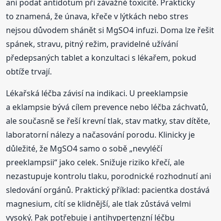
ani podat antidotum při závažné toxicitě. Prakticky
to znamená, že únava, křeče v lýtkách nebo stres
nejsou důvodem shánět si MgSO4 infuzi. Doma lze řešit
spánek, stravu, pitný režim, pravidelné užívání
předepsaných tablet a konzultaci s lékařem, pokud
obtíže trvají.
Lékařská léčba závisí na indikaci. U preeklampsie
a eklampsie bývá cílem prevence nebo léčba záchvatů,
ale současně se řeší krevní tlak, stav matky, stav dítěte,
laboratorní nálezy a načasování porodu. Klinicky je
důležité, že MgSO4 samo o sobě „nevyléčí
preeklampsii“ jako celek. Snižuje riziko křečí, ale
nezastupuje kontrolu tlaku, porodnické rozhodnutí ani
sledování orgánů. Praktický příklad: pacientka dostává
magnesium, cítí se klidnější, ale tlak zůstává velmi
vysoký. Pak potřebuje i antihypertenzní léčbu