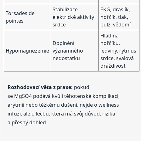
Stabilizace
EKG, draslík,
Torsades de
elektrické aktivity
hořčík, tlak,
pointes
srdce
pulz, vědomí
Hladina
Doplnění
hořčíku,
Hypomagnezemie
významného
ledviny, rytmus
nedostatku
srdce, svalová
dráždivost
Rozhodovací věta z praxe:
pokud
se MgSO4 podává kvůli těhotenské komplikaci,
arytmii nebo těžkému dušení, nejde o wellness
infuzi, ale o léčbu, která má svůj důvod, rizika
a přesný dohled.