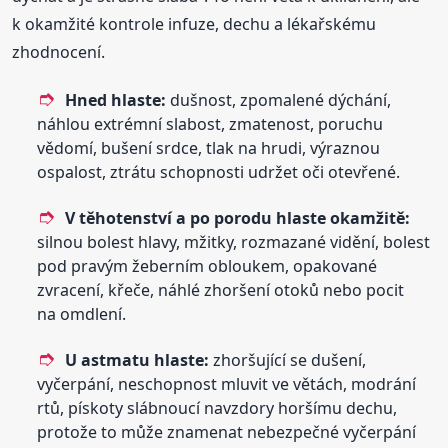
k okamžité kontrole infuze, dechu a lékařskému
zhodnocení.
Hned hlaste:
dušnost, zpomalené dýchání,
náhlou extrémní slabost, zmatenost, poruchu
vědomí, bušení srdce, tlak na hrudi, výraznou
ospalost, ztrátu schopnosti udržet oči otevřené.
V těhotenství a po porodu hlaste okamžitě:
silnou bolest hlavy, mžitky, rozmazané vidění, bolest
pod pravým žeberním obloukem, opakované
zvracení, křeče, náhlé zhoršení otoků nebo pocit
na omdlení.
U astmatu hlaste:
zhoršující se dušení,
vyčerpání, neschopnost mluvit ve větách, modrání
rtů, pískoty slábnoucí navzdory horšímu dechu,
protože to může znamenat nebezpečné vyčerpání