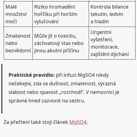
Malé
Riziko hromadění
Kontrola bilance
množství
hořčíku při horším
tekutin, ledvin
moči
vylučování
a hladin
Urgentní
Zmatenost
Může jít o toxicitu,
vyšetření,
nebo
záchvatový stav nebo
monitorace,
bezvědomí
jinou akutní příčinu
zajištění dýchání
Praktické pravidlo:
při infuzi MgSO4 nikdy
nečekejte, zda se dušnost, zmatenost, výrazná
slabost nebo spavost „rozchodí“. V nemocnici je
správné hned zazvonit na sestru.
Za přečtení také stojí článek
MgSO4
.