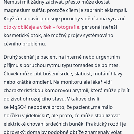
Nemusí mít žádný záchvat, přesto může dostat
magnesium sulfát, protože cílem je zabránit eklampsii.
Když žena navíc popisuje poruchy vidění a má výrazné
otoky obličeje a víček – fotografie
, personál neřeší
kosmetický otok, ale možný projev systémového
cévního problému.
Druhý scénář je pacient na interně nebo urgentním
příjmu s poruchou rytmu typu torsades de pointes.
Člověk může cítit bušení srdce, slabost, motání hlavy
nebo krátké omdlení. Na monitoru ale lékař vidí
charakteristickou komorovou arytmii, která může přejít
do život ohrožujícího stavu. V takové chvíli
se MgSO4 nepodává proto, že pacient „má málo
hořčíku v jídelníčku“, ale proto, že může stabilizovat
elektrické chování srdečních buněk. Praktický rozdíl je
obrovský: doma by podobné obtíže znamenaly volat