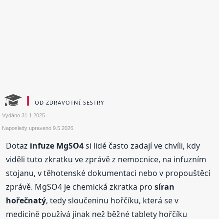
OD ZDRAVOTNÍ SESTRY
Vydáno
31.1.2025
Naposledy upraveno
9.5.2026
Dotaz
infuze MgSO4
si lidé často zadají ve chvíli, kdy
viděli tuto zkratku ve zprávě z nemocnice, na infuzním
stojanu, v těhotenské dokumentaci nebo v propouštěcí
zprávě. MgSO4 je chemická zkratka pro
síran
hořečnatý
, tedy sloučeninu hořčíku, která se v
medicíně používá jinak než běžné tablety hořčíku