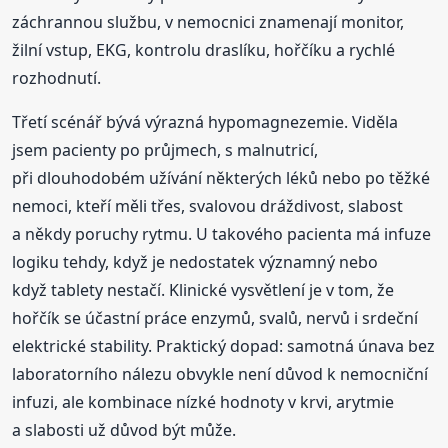
záchrannou službu, v nemocnici znamenají monitor,
žilní vstup, EKG, kontrolu draslíku, hořčíku a rychlé
rozhodnutí.
Třetí scénář bývá výrazná hypomagnezemie. Viděla
jsem pacienty po průjmech, s malnutricí,
při dlouhodobém užívání některých léků nebo po těžké
nemoci, kteří měli třes, svalovou dráždivost, slabost
a někdy poruchy rytmu. U takového pacienta má infuze
logiku tehdy, když je nedostatek významný nebo
když tablety nestačí. Klinické vysvětlení je v tom, že
hořčík se účastní práce enzymů, svalů, nervů i srdeční
elektrické stability. Praktický dopad: samotná únava bez
laboratorního nálezu obvykle není důvod k nemocniční
infuzi, ale kombinace nízké hodnoty v krvi, arytmie
a slabosti už důvod být může.