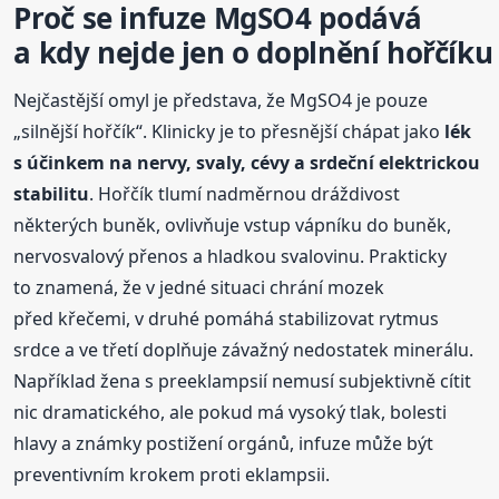
Proč se infuze MgSO4 podává
a kdy nejde jen o doplnění hořčíku
Nejčastější omyl je představa, že MgSO4 je pouze
„silnější hořčík“. Klinicky je to přesnější chápat jako
lék
s účinkem na nervy, svaly, cévy a srdeční elektrickou
stabilitu
. Hořčík tlumí nadměrnou dráždivost
některých buněk, ovlivňuje vstup vápníku do buněk,
nervosvalový přenos a hladkou svalovinu. Prakticky
to znamená, že v jedné situaci chrání mozek
před křečemi, v druhé pomáhá stabilizovat rytmus
srdce a ve třetí doplňuje závažný nedostatek minerálu.
Například žena s preeklampsií nemusí subjektivně cítit
nic dramatického, ale pokud má vysoký tlak, bolesti
hlavy a známky postižení orgánů, infuze může být
preventivním krokem proti eklampsii.