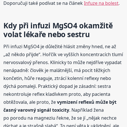
Doporučuji také podívat se na článek
Infuze na bolest
.
Kdy při infuzi MgSO4 okamžitě
volat lékaře nebo sestru
Při infuzi MgSO4 je důležité hlásit změny hned, ne až
„až někdo přijde“. Hořčík ve vyšších koncentracích tlumí
nervosvalový přenos. Klinicky to může nejdříve vypadat
nenápadně: člověk je malátnější, má pocit těžkých
končetin, hůře reaguje, ztrácí kolenní reflexy nebo
dýchá pomaleji. Praktický dopad je zásadní: sestra
nekontroluje reflex kladívkem proto, aby pacienta
obtěžovala, ale proto, že
vymizení reflexů může být
časný varovný signál toxicity
. Například žena
po porodu na magneziu řekne, že se jí „nějak nechce
dýchat a je strašně slabá“. To není věta k uklidnění, ale