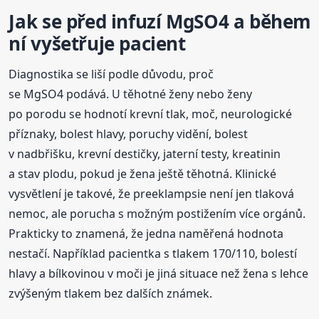
Jak se před infuzí MgSO4 a během
ní vyšetřuje pacient
Diagnostika se liší podle důvodu, proč
se MgSO4 podává. U těhotné ženy nebo ženy
po porodu se hodnotí krevní tlak, moč, neurologické
příznaky, bolest hlavy, poruchy vidění, bolest
v nadbřišku, krevní destičky, jaterní testy, kreatinin
a stav plodu, pokud je žena ještě těhotná. Klinické
vysvětlení je takové, že preeklampsie není jen tlaková
nemoc, ale porucha s možným postižením více orgánů.
Prakticky to znamená, že jedna naměřená hodnota
nestačí. Například pacientka s tlakem 170/110, bolestí
hlavy a bílkovinou v moči je jiná situace než žena s lehce
zvýšeným tlakem bez dalších známek.