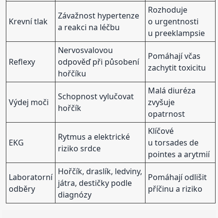
Rozhoduje
Závažnost hypertenze
Krevní tlak
o urgentnosti
a reakci na léčbu
u preeklampsie
Nervosvalovou
Pomáhají včas
Reflexy
odpověď při působení
zachytit toxicitu
hořčíku
Malá diuréza
Schopnost vylučovat
Výdej moči
zvyšuje
hořčík
opatrnost
Klíčové
Rytmus a elektrické
EKG
u torsades de
riziko srdce
pointes a arytmií
Hořčík, draslík, ledviny,
Laboratorní
Pomáhají odlišit
játra, destičky podle
odběry
příčinu a riziko
diagnózy