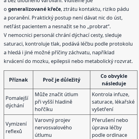
a bez dlouhého varování. Viditelně jde
o
generalizované křeče
, ztrátu kontaktu, riziko pádu
a poranění. Praktický postup není dávat nic do úst,
netřást pacientem a nesnažit se ho „probrat“.
V nemocnici personál chrání dýchací cesty, sleduje
saturaci, kontroluje tlak, podává léčbu podle protokolu
a hledá i jiné možné příčiny záchvatu, například
krvácení do mozku, epilepsii nebo metabolický rozvrat.
Co obvykle
Příznak
Proč je důležitý
následuje
Může značit útlum
Kontrola infuze,
Pomalejší
při vyšší hladině
saturace, lékařské
dýchání
hořčíku
vyšetření
Varovný projev
Přerušení nebo
Vymizení
nervosvalového
úprava léčby
reflexů
útlumu
podle ordinace