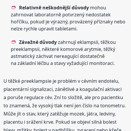
Relativně neškodnější důvody
mohou
zahrnovat laboratorně potvrzený nedostatek
hořčíku, pokud je výrazný, provázený příznaky nebo
nelze rychle upravit tabletami.
Závažné důvody
zahrnují eklampsii, těžkou
preeklampsii, některé komorové arytmie, těžký
astmatický záchvat nereagující dostatečně
na základní léčbu a stavy vyžadující monitoraci.
U těžké preeklampsie je problém v cévním endotelu,
placentární signalizaci, zánětlivé a koagulační aktivaci
a poruše regulace cév. Zní to složitě, ale pro pacientku
to znamená, že vysoký tlak není jen číslo na tonometru.
Může jít o stav, který zatěžuje mozek, játra, ledviny,
placentu i srážení krve. Pokud se objeví silná bolest
hlavy, mžitky, bolest v nadbřišku, zvracení nebo křeče,