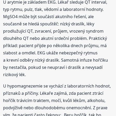
U arytmie je základem EKG. Lékař sleduje QT interval,
typ rytmu, pulz, tlak, vědomí a laboratorní hodnoty.
MgSO4 může být součástí akutního řešení, ale
současně se hledá spouštěč: nízký draslík, léky
prodlužující QT, zvracení, průjem, vrozený syndrom
dlouhého QT nebo akutní srdeční problém. Praktický
příklad: pacient přijde po několika dnech průjmu, má
slabost a omdlel. EKG ukáže nebezpečný rytmus
a krevní odběry nízký draslík. Samotná infuze hořčíku
by nestačila, pokud se neupraví i draslík a nevysadí
rizikový lék.
U hypomagnezemie se vychází z laboratorních hodnot,
příznaků a příčiny. Lékaře zajímá, zda pacient ztrácí
hořčík trávicím traktem, močí, kvůli lékům, alkoholu,
podvýživě nebo dlouhodobému onemocnění. Z praxe
vím, že pacienti často řeknou: „Beru hořčík, tak ho