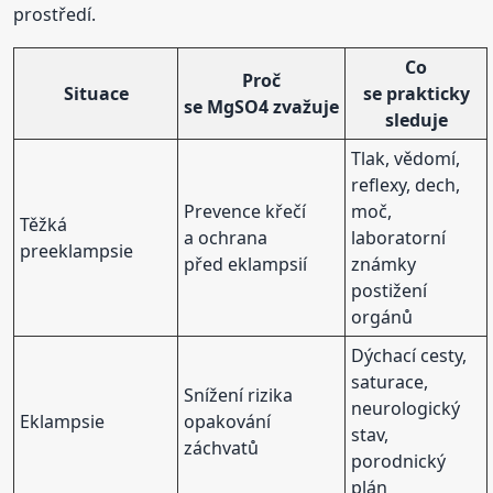
prostředí.
Co
Proč
Situace
se prakticky
se MgSO4 zvažuje
sleduje
Tlak, vědomí,
reflexy, dech,
Prevence křečí
moč,
Těžká
a ochrana
laboratorní
preeklampsie
před eklampsií
známky
postižení
orgánů
Dýchací cesty,
saturace,
Snížení rizika
neurologický
Eklampsie
opakování
stav,
záchvatů
porodnický
plán