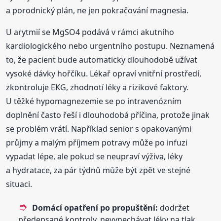
a porodnický plán, ne jen pokračování magnesia.
U arytmií se MgSO4 podává v rámci akutního
kardiologického nebo urgentního postupu. Neznamená
to, že pacient bude automaticky dlouhodobě užívat
vysoké dávky hořčíku. Lékař opraví vnitřní prostředí,
zkontroluje EKG, zhodnotí léky a rizikové faktory.
U těžké hypomagnezemie se po intravenózním
doplnění často řeší i dlouhodobá příčina, protože jinak
se problém vrátí. Například senior s opakovanými
průjmy a malým příjmem potravy může po infuzi
vypadat lépe, ale pokud se neupraví výživa, léky
a hydratace, za pár týdnů může být zpět ve stejné
situaci.
Domácí opatření po propuštění:
dodržet
předepsané kontroly, nevynechávat léky na tlak,