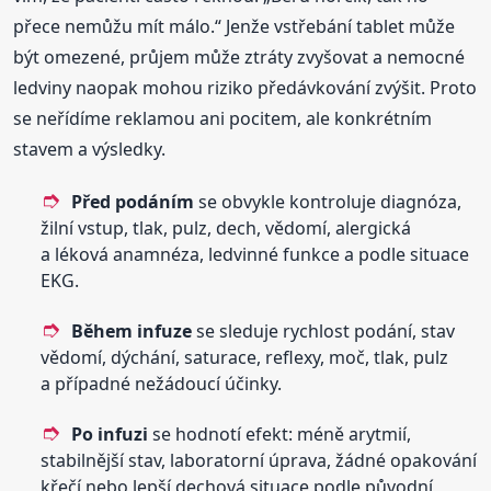
přece nemůžu mít málo.“ Jenže vstřebání tablet může
být omezené, průjem může ztráty zvyšovat a nemocné
ledviny naopak mohou riziko předávkování zvýšit. Proto
se neřídíme reklamou ani pocitem, ale konkrétním
stavem a výsledky.
Před podáním
se obvykle kontroluje diagnóza,
žilní vstup, tlak, pulz, dech, vědomí, alergická
a léková anamnéza, ledvinné funkce a podle situace
EKG.
Během infuze
se sleduje rychlost podání, stav
vědomí, dýchání, saturace, reflexy, moč, tlak, pulz
a případné nežádoucí účinky.
Po infuzi
se hodnotí efekt: méně arytmií,
stabilnější stav, laboratorní úprava, žádné opakování
křečí nebo lepší dechová situace podle původní