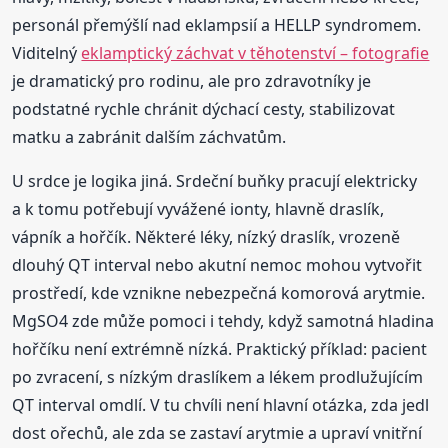
personál přemýšlí nad eklampsií a HELLP syndromem.
Viditelný
eklamptický záchvat v těhotenství – fotografie
je dramatický pro rodinu, ale pro zdravotníky je
podstatné rychle chránit dýchací cesty, stabilizovat
matku a zabránit dalším záchvatům.
U srdce je logika jiná. Srdeční buňky pracují elektricky
a k tomu potřebují vyvážené ionty, hlavně draslík,
vápník a hořčík. Některé léky, nízký draslík, vrozeně
dlouhý QT interval nebo akutní nemoc mohou vytvořit
prostředí, kde vznikne nebezpečná komorová arytmie.
MgSO4 zde může pomoci i tehdy, když samotná hladina
hořčíku není extrémně nízká. Praktický příklad: pacient
po zvracení, s nízkým draslíkem a lékem prodlužujícím
QT interval omdlí. V tu chvíli není hlavní otázka, zda jedl
dost ořechů, ale zda se zastaví arytmie a upraví vnitřní