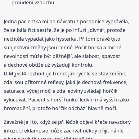
proudění vzduchu.
Jedna pacientka mi po návratu z porodnice vyprávěla,
že se bála říct sestře, že je po infuzi „divná“, protože
nechtěla vypadat jako hysterka. Přitom právě tyto
subjektivní změny jsou cenné. Pocit horka a mírné
nevolnosti může být běžnější, ale slabost, spavost
a dechové obtíže už vyžadují kontrolu.
U MgSO4 rozhoduje trend: jak rychle se stav změnil,
zda jsou přítomné reflexy, jaká je dechová frekvence,
saturace, výdej moči a zda ledviny zvládají hořčík
vylučovat. Pacient s horší funkcí ledvin má vyšší riziko
hromadění, protože hořčík odchází hlavně močí.
Závažné je i to, když se při léčbě objeví křeče navzdory
infuzi. U eklampsie může záchvat někdy přijít náhle