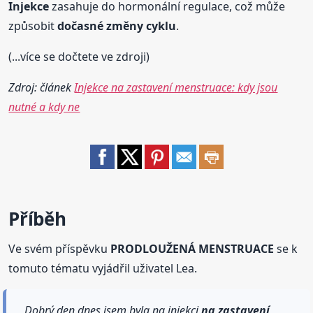
Injekce
zasahuje do hormonální regulace, což může
způsobit
dočasné změny cyklu
.
(...více se dočtete ve zdroji)
Zdroj: článek
Injekce na zastavení menstruace: kdy jsou
nutné a kdy ne
Příběh
Ve svém příspěvku
PRODLOUŽENÁ MENSTRUACE
se k
tomuto tématu vyjádřil uživatel Lea.
Dobrý den dnes jsem byla na injekci
na zastavení