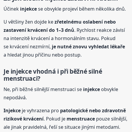
Účinek
injekce
se obvykle projeví během několika dnů.
U většiny žen dojde ke
zřetelnému oslabení nebo
zastavení krvácení do 1–3 dnů
. Rychlost reakce závisí
na intenzitě krvácení a hormonálním stavu. Pokud
se krvácení nezmírní,
je nutné znovu vyhledat lékaře
a hledat jinou příčinu nebo postup.
Je
injekce
vhodná i při běžné silné
menstruaci?
Ne, při běžné silnější menstruaci se
injekce
obvykle
nepodává.
Injekce
je vyhrazena pro
patologické nebo zdravotně
rizikové krvácení
. Pokud je
menstruace
pouze silnější,
ale jinak pravidelná, řeší se situace jinými metodami.