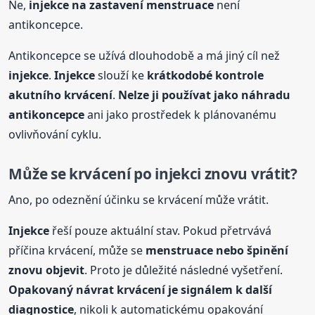
Ne,
injekce
na zastavení
menstruace
není
antikoncepce.
Antikoncepce se užívá dlouhodobě a má jiný cíl než
injekce
.
Injekce
slouží ke
krátkodobé kontrole
akutního krvácení
.
Nelze ji používat jako náhradu
antikoncepce
ani jako prostředek k plánovanému
ovlivňování cyklu.
Může se krvácení po injekci znovu vrátit?
Ano, po odeznění účinku se krvácení může vrátit.
Injekce
řeší pouze aktuální stav. Pokud přetrvává
příčina krvácení, může se
menstruace
nebo špinění
znovu objevit
. Proto je důležité následné vyšetření.
Opakovaný návrat krvácení je signálem k další
diagnostice
, nikoli k automatickému opakování