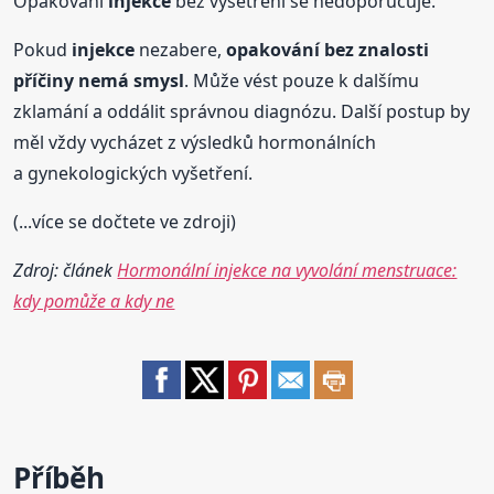
Opakování
injekce
bez vyšetření se nedoporučuje.
Pokud
injekce
nezabere,
opakování bez znalosti
příčiny nemá smysl
. Může vést pouze k dalšímu
zklamání a oddálit správnou diagnózu. Další postup by
měl vždy vycházet z výsledků hormonálních
a gynekologických vyšetření.
(...více se dočtete ve zdroji)
Zdroj: článek
Hormonální injekce na vyvolání menstruace:
kdy pomůže a kdy ne
Příběh