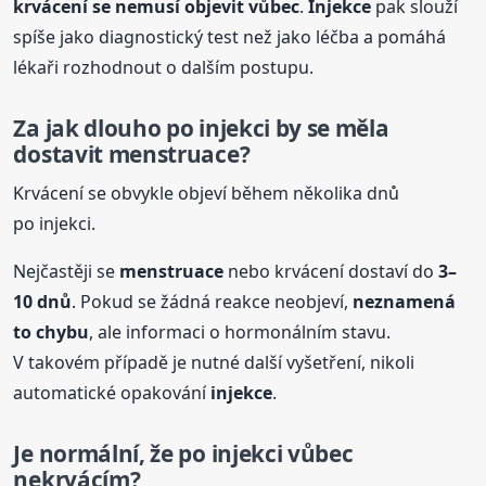
krvácení se nemusí objevit vůbec
.
Injekce
pak slouží
spíše jako diagnostický test než jako léčba a pomáhá
lékaři rozhodnout o dalším postupu.
Za jak dlouho po injekci by se měla
dostavit
menstruace
?
Krvácení se obvykle objeví během několika dnů
po injekci.
Nejčastěji se
menstruace
nebo krvácení dostaví do
3–
10 dnů
. Pokud se žádná reakce neobjeví,
neznamená
to chybu
, ale informaci o hormonálním stavu.
V takovém případě je nutné další vyšetření, nikoli
automatické opakování
injekce
.
Je normální, že po injekci vůbec
nekrvácím?