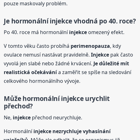
pouze maskovaly problém.
Je hormonální
injekce
vhodná po 40. roce?
Po 40. roce má hormonální
injekce
omezený efekt.
V tomto věku často probíhá
perimenopauza
, kdy
ovulace nemusí nastávat pravidelně.
Injekce
pak často
vyvolá jen slabé nebo žádné krvácení.
Je důležité mít
realistická očekávání
a zaměřit se spíše na sledování
celkového hormonálního vývoje.
Může hormonální
injekce
urychlit
přechod?
Ne,
injekce
přechod neurychluje.
Hormonální
injekce
nezrychluje vyhasínání
vaječníků
. Může ale odhalit, že se organismus již