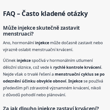
FAQ – Často kladené otázky
Může
injekce
skutečně zastavit
menstruaci?
Ano, hormonální
injekce
může dočasně zastavit nebo
výrazně oslabit menstruační krvácení.
Účinek
injekce
spočívá v hormonálním utlumení
děložní sliznice, což vede k
rychlé kontrole krvácení
.
Nejde však o trvalé řešení a
menstruační cyklus se po
odeznění účinku obvykle obnoví
.
Injekce
se používá
především při zdravotně významném krvácení, nikoli
z důvodů pohodlí nebo plánování.
Za jak dlouho
injekce
zastaví krvácení?