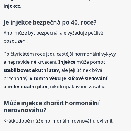
injekce
.
Je
injekce
bezpečná po 40. roce?
Ano, může být bezpečná, ale vyžaduje pečlivé
posouzení.
Po čtyřicátém roce jsou častější hormonální výkyvy
a nepravidelné krvácení.
Injekce
může pomoci
stabilizovat akutní stav
, ale její účinek bývá
přechodný.
V tomto věku je klíčové sledování
a individuální plán
, nikoli opakované zásahy.
Může
injekce
zhoršit hormonální
nerovnováhu?
Krátkodobě může hormonální rovnováhu ovlivnit.