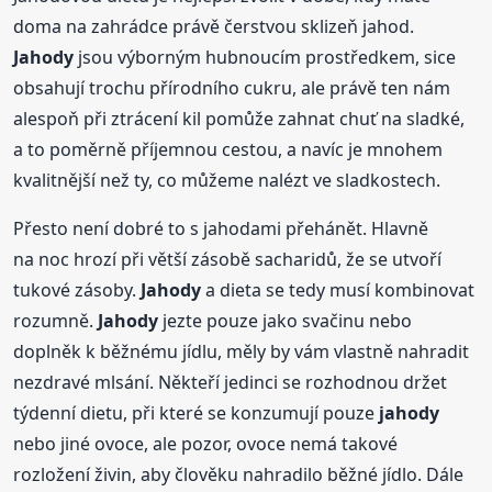
doma na zahrádce právě čerstvou sklizeň jahod.
Jahody
jsou výborným hubnoucím prostředkem, sice
obsahují trochu přírodního cukru, ale právě ten nám
alespoň při ztrácení kil pomůže zahnat chuť na sladké,
a to poměrně příjemnou cestou, a navíc je mnohem
kvalitnější než ty, co můžeme nalézt ve sladkostech.
Přesto není dobré to s jahodami přehánět. Hlavně
na noc hrozí při větší zásobě sacharidů, že se utvoří
tukové zásoby.
Jahody
a dieta se tedy musí kombinovat
rozumně.
Jahody
jezte pouze jako svačinu nebo
doplněk k běžnému jídlu, měly by vám vlastně nahradit
nezdravé mlsání. Někteří jedinci se rozhodnou držet
týdenní dietu, při které se konzumují pouze
jahody
nebo jiné ovoce, ale pozor, ovoce nemá takové
rozložení živin, aby člověku nahradilo běžné jídlo. Dále