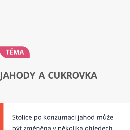
TÉMA
JAHODY A CUKROVKA
Stolice po konzumaci jahod může
být změněna v několika ohledech.