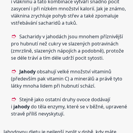
i vlákninu a tato kombinace vytváří snadno pocit
zasycení i při nízkém množství kalorií. Jak je známo,
vláknina zrychluje pohyb střev a také zpomaluje
vstřebávání sacharidů a tuků.
Sacharidy v jahodách jsou mnohem příznivější
pro hubnutí než cukry ve slazených potravinách
(zmrzlině, slazených nápojích a podobně), protože
se déle tráví a tím déle udrží pocit sytosti.
Jahody
obsahují velké množství vitaminů
(především pak vitamin C) a minerálů a právě tyto
látky mnoha lidem při hubnutí schází.
Stejně jako ostatní druhy ovoce dodávají
i
jahody
do těla enzymy, které se v běžné, upravené
stravě příliš nevyskytují.
Jahodovou dietu je nejlepší zvolit v době, kdy máte