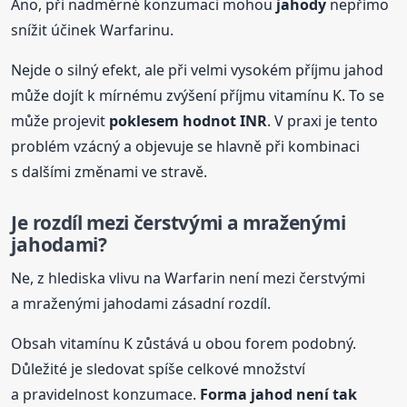
Ano, při nadměrné konzumaci mohou
jahody
nepřímo
snížit účinek Warfarinu.
Nejde o silný efekt, ale při velmi vysokém příjmu jahod
může dojít k mírnému zvýšení příjmu vitamínu K. To se
může projevit
poklesem hodnot INR
. V praxi je tento
problém vzácný a objevuje se hlavně při kombinaci
s dalšími změnami ve stravě.
Je rozdíl mezi čerstvými a mraženými
jahodami?
Ne, z hlediska vlivu na Warfarin není mezi čerstvými
a mraženými jahodami zásadní rozdíl.
Obsah vitamínu K zůstává u obou forem podobný.
Důležité je sledovat spíše celkové množství
a pravidelnost konzumace.
Forma jahod není tak