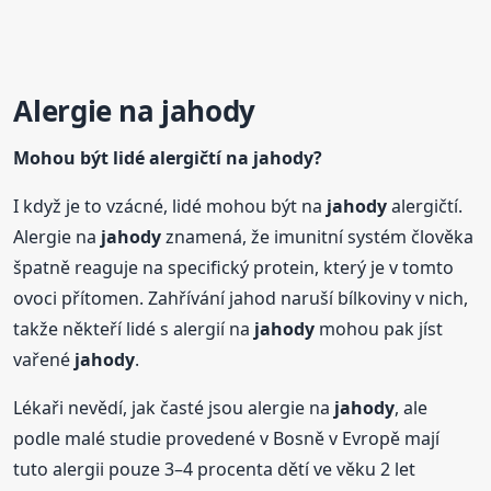
Alergie na
jahody
Mohou být lidé alergičtí na
jahody
?
I když je to vzácné, lidé mohou být na
jahody
alergičtí.
Alergie na
jahody
znamená, že imunitní systém člověka
špatně reaguje na specifický protein, který je v tomto
ovoci přítomen. Zahřívání jahod naruší bílkoviny v nich,
takže někteří lidé s alergií na
jahody
mohou pak jíst
vařené
jahody
.
Lékaři nevědí, jak časté jsou alergie na
jahody
, ale
podle malé studie provedené v Bosně v Evropě mají
tuto alergii pouze 3–4 procenta dětí ve věku 2 let