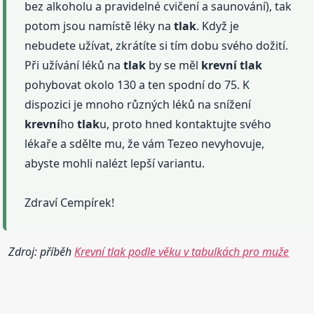
bez alkoholu a pravidelné cvičení a saunování), tak
potom jsou namístě léky na
tlak
. Když je
nebudete užívat, zkrátíte si tím dobu svého dožití.
Při užívání léků na
tlak
by se měl
krevní
tlak
pohybovat okolo 130 a ten spodní do 75. K
dispozici je mnoho různých léků na snížení
krevní
ho
tlak
u, proto hned kontaktujte svého
lékaře a sdělte mu, že vám Tezeo nevyhovuje,
abyste mohli nalézt lepší variantu.
Zdraví Cempírek!
Zdroj: příběh
Krevní tlak podle věku v tabulkách pro muže