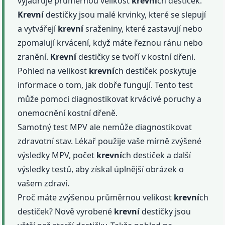
vyjadřuje průměrnou velikost
krevní
ch destiček.
Krevní
destičky jsou malé krvinky, které se slepují
a vytvářejí
krevní
sraženiny, které zastavují nebo
zpomalují krvácení, když máte řeznou ránu nebo
zranění.
Krevní
destičky se tvoří v kostní dřeni.
Pohled na velikost
krevní
ch destiček poskytuje
informace o tom, jak dobře fungují. Tento test
může pomoci diagnostikovat krvácivé poruchy a
onemocnění kostní dřeně.
Samotný test MPV ale nemůže diagnostikovat
zdravotní stav. Lékař použije vaše mírně zvýšené
výsledky MPV, počet
krevní
ch destiček a další
výsledky testů, aby získal úplnější obrázek o
vašem zdraví.
Proč máte zvýšenou průměrnou velikost
krevní
ch
destiček? Nově vyrobené
krevní
destičky jsou