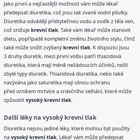
Jako první a nejčastější možnost vám může lékař
předepsat diuretika, což jsou tak zvané vodní pilulky.
Diuretika odvádějí přebytečnou vodu a sodík z těla ven,
což snižuje
krevní
tlak
. Také vám lékař může stanovit
dietu, popřípadě kompletní změnu životního stylu, čímž
také může snížit zvýšený
krevní
tlak
. K dispozici jsou
3 druhy diuretik, mezi první volbu patří thiazidová
diuretika, která mají méně nežádoucích účinků, nežli
zbylé typy diuretik. Thiazidová diuretika, nebo také
nazývána jako saluretika mají silnou ochranu
před vznikem mrtvice a srdečního selhání, které může
způsobit
vysoký
krevní
tlak
.
Další léky na
vysoký
krevní
tlak
Diuretika nejsou jediné léky, které mohou být použity
na
vysoký
krevní
tlak
. Lékař vám může předepsat