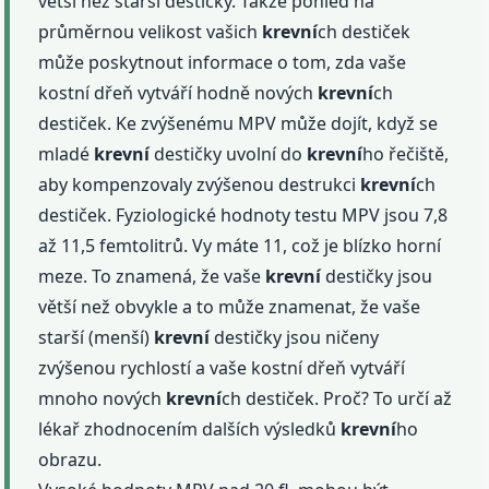
větší než starší destičky. Takže pohled na
průměrnou velikost vašich
krevní
ch destiček
může poskytnout informace o tom, zda vaše
kostní dřeň vytváří hodně nových
krevní
ch
destiček. Ke zvýšenému MPV může dojít, když se
mladé
krevní
destičky uvolní do
krevní
ho řečiště,
aby kompenzovaly zvýšenou destrukci
krevní
ch
destiček. Fyziologické hodnoty testu MPV jsou 7,8
až 11,5 femtolitrů. Vy máte 11, což je blízko horní
meze. To znamená, že vaše
krevní
destičky jsou
větší než obvykle a to může znamenat, že vaše
starší (menší)
krevní
destičky jsou ničeny
zvýšenou rychlostí a vaše kostní dřeň vytváří
mnoho nových
krevní
ch destiček. Proč? To určí až
lékař zhodnocením dalších výsledků
krevní
ho
obrazu.