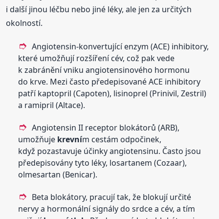
i další jinou léčbu nebo jiné léky, ale jen za určitých
okolností.
Angiotensin-konvertující enzym (ACE) inhibitory,
které umožňují rozšíření cév, což pak vede
k zabránění vniku angiotensinového hormonu
do krve. Mezi často předepisované ACE inhibitory
patří kaptopril (Capoten), lisinoprel (Prinivil, Zestril)
a ramipril (Altace).
Angiotensin II receptor blokátorů (ARB),
umožňuje
krevní
m cestám odpočinek,
když pozastavuje účinky angiotensinu. Často jsou
předepisovány tyto léky, losartanem (Cozaar),
olmesartan (Benicar).
Beta blokátory, pracují tak, že blokují určité
nervy a hormonální signály do srdce a cév, a tím