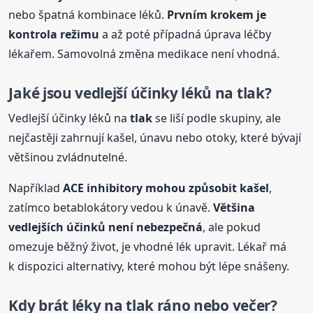
nebo špatná kombinace léků.
Prvním krokem je
kontrola režimu
a až poté případná úprava léčby
lékařem. Samovolná změna medikace není vhodná.
Jaké jsou vedlejší účinky léků na
tlak
?
Vedlejší účinky léků na
tlak
se liší podle skupiny, ale
nejčastěji zahrnují kašel, únavu nebo otoky, které bývají
většinou zvládnutelné.
Například
ACE inhibitory mohou způsobit kašel
,
zatímco betablokátory vedou k únavě.
Většina
vedlejších účinků není nebezpečná
, ale pokud
omezuje běžný život, je vhodné lék upravit. Lékař má
k dispozici alternativy, které mohou být lépe snášeny.
Kdy brát léky na
tlak
ráno nebo večer?