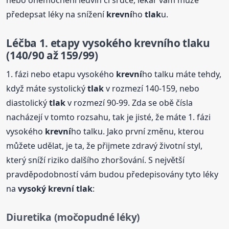
nebo onemocnění ledvin či srdce, lékař vám může
předepsat léky na snížení
krevní
ho
tlak
u.
Léčba 1. etapy vysokého
krevní
ho
tlak
u
(140/90 až 159/99)
1. fázi nebo etapu vysokého
krevní
ho talku máte tehdy,
když máte systolický
tlak
v rozmezí 140-159, nebo
diastolický
tlak
v rozmezí 90-99. Zda se obě čísla
nacházejí v tomto rozsahu, tak je jisté, že máte 1. fázi
vysokého
krevní
ho talku. Jako první změnu, kterou
můžete udělat, je ta, že přijmete zdravý životní styl,
který sníží riziko dalšího zhoršování. S největší
pravděpodobností vám budou předepisovány tyto léky
na
vysoký
krevní
tlak
:
Diuretika (močopudné léky)