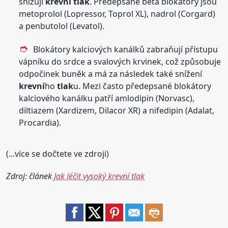
snižují
krevní
tlak
. Předepsané beta blokátory jsou
metoprolol (Lopressor, Toprol XL), nadrol (Corgard)
a penbutolol (Levatol).
Blokátory kalciových kanálků zabraňují přístupu
vápníku do srdce a svalových krvinek, což způsobuje
odpočinek buněk a má za následek také snížení
krevní
ho
tlak
u. Mezi často předepsané blokátory
kalciového kanálku patří amlodipin (Norvasc),
diltiazem (Xardizem, Dilacor XR) a nifedipin (Adalat,
Procardia).
(...více se dočtete ve zdroji)
Zdroj: článek
Jak léčit vysoký krevní tlak