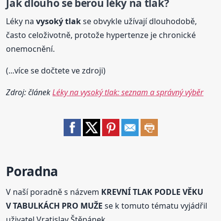
Jak dlouho se berou léky na
tlak
?
Léky na
vysoký
tlak
se obvykle užívají dlouhodobě,
často celoživotně, protože hypertenze je chronické
onemocnění.
(...více se dočtete ve zdroji)
Zdroj: článek
Léky na vysoký tlak: seznam a správný výběr
Poradna
V naší poradně s názvem
KREVNÍ TLAK PODLE VĚKU
V TABULKÁCH PRO MUŽE
se k tomuto tématu vyjádřil
uživatel Vratislav Štěpánek.