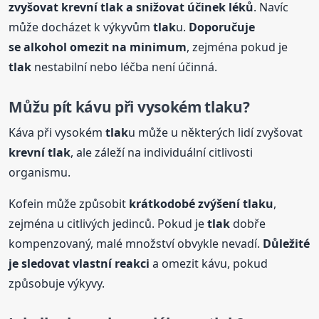
zvyšovat
krevní
tlak
a snižovat účinek léků
. Navíc
může docházet k výkyvům
tlak
u.
Doporučuje
se alkohol omezit na minimum
, zejména pokud je
tlak
nestabilní nebo léčba není účinná.
Můžu pít kávu při vysokém
tlak
u?
Káva při vysokém
tlak
u může u některých lidí zvyšovat
krevní
tlak
, ale záleží na individuální citlivosti
organismu.
Kofein může způsobit
krátkodobé zvýšení
tlak
u
,
zejména u citlivých jedinců. Pokud je
tlak
dobře
kompenzovaný, malé množství obvykle nevadí.
Důležité
je sledovat vlastní reakci
a omezit kávu, pokud
způsobuje výkyvy.