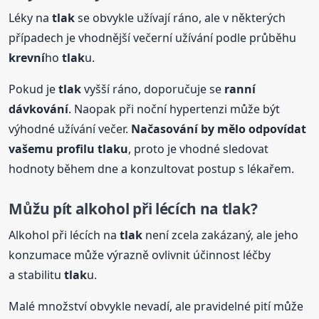
Léky na
tlak
se obvykle užívají ráno, ale v některých
případech je vhodnější večerní užívání podle průběhu
krevní
ho
tlak
u.
Pokud je
tlak
vyšší ráno, doporučuje se
ranní
dávkování
. Naopak při noční hypertenzi může být
výhodné užívání večer.
Načasování by mělo odpovídat
vašemu profilu
tlak
u
, proto je vhodné sledovat
hodnoty během dne a konzultovat postup s lékařem.
Můžu pít alkohol při lécích na
tlak
?
Alkohol při lécích na
tlak
není zcela zakázaný, ale jeho
konzumace může výrazně ovlivnit účinnost léčby
a stabilitu
tlak
u.
Malé množství obvykle nevadí, ale pravidelné pití může