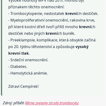
Vysoké hodnoty MPV nad 20 fl. mohou být
příznakem těchto onemocnění:
- Trombocytopenie, nedostatek
krevní
ch destiček.
- Myeloproliferativní onemocnění, rakovina krve,
při které kostní dřeň tvoří příliš mnoho
krevní
ch
destiček nebo jiných
krevní
ch buněk.
- Preeklampsie, komplikace, která obvykle začíná
po 20. týdnu těhotenství a způsobuje
vysoký
krevní
tlak
.
- Srdeční onemocnění.
- Diabetes.
- Hemolytická anémie.
Zdraví Cempírek!
Zdroj: příběh
Mirne zvyseny str.obj.trombocytu