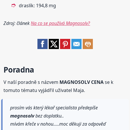
draslík: 194,8 mg
Zdroj: článek
Na co se používá Magnosolv?
Poradna
V naší poradně s názvem
MAGNOSOLV CENA
se k
tomuto tématu vyjádřil uživatel Maja.
prosím vás který lékař specialista předepíše
magnosolv
bez doplatku..
mívám křeče v nohou.....moc děkuji za odpověď