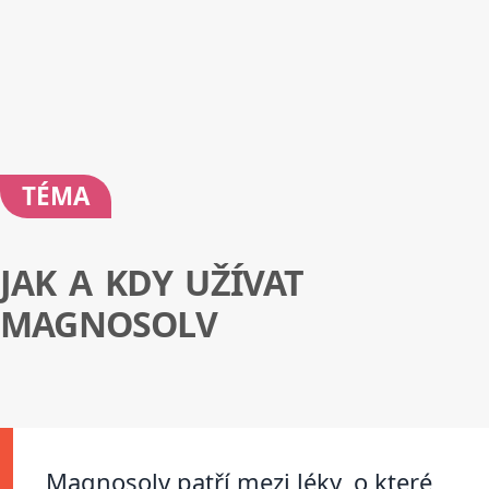
TÉMA
JAK A KDY UŽÍVAT
MAGNOSOLV
Magnosolv patří mezi léky, o které