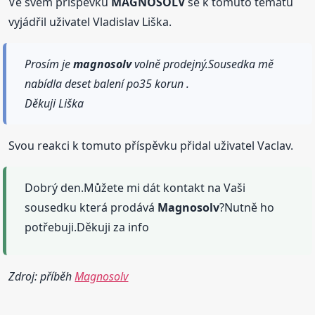
Ve svém příspěvku
MAGNOSOLV
se k tomuto tématu
vyjádřil uživatel Vladislav Liška.
Prosím je
magnosolv
volně prodejný.Sousedka mě
nabídla deset balení po35 korun .
Děkuji Liška
Svou reakci k tomuto příspěvku přidal uživatel Vaclav.
Dobrý den.Můžete mi dát kontakt na Vaši
sousedku která prodává
Magnosolv
?Nutně ho
potřebuji.Děkuji za info
Zdroj: příběh
Magnosolv