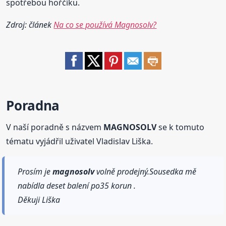
spotřebou hořčíku.
Zdroj: článek
Na co se používá Magnosolv?
Poradna
V naší poradně s názvem
MAGNOSOLV
se k tomuto
tématu vyjádřil uživatel Vladislav Liška.
Prosím je
magnosolv
volně prodejný.Sousedka mě
nabídla deset balení po35 korun .
Děkuji Liška