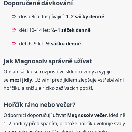
Doporučené dávkování
dospělí a dospívající:
1–2 sáčky denně
děti 10–14 let:
½–1 sáček denně
děti 6–9 let:
½ sáčku denně
Jak
Magnosolv
správně užívat
Obsah sáčku se rozpustí ve sklenici vody a vypije
se
mezi jídly
. Užívání před jídlem zlepšuje vstřebávání
hořčíku a snižuje riziko zažívacích potíží.
Hořčík ráno nebo večer?
Odborníci doporučují užívat
Magnosolv
večer
, ideálně
1–2 hodiny před spaním, protože hořčík uvolňuje svaly
a nervový systém a může zlepšit kvalitu spánku.