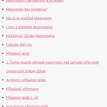
Magnosolv v těhotenství a při kojení
Magnosolv bez předpisu?
Na co se používá Magnosolv
Cena a doplatek Magnosolvu
Nežádoucí účinky Magnosolvu
Caltrate 600 mg
Příbalový leták
2. Čemu musíte věnovat pozornost, než začnete přípravek
Omeprazol STADA užívat
Acylpyrin příbalový leták
Příbalová informace
Příbalový leták 2. díl
Espumisan příbalový leták