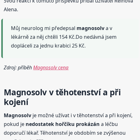
Svou reakci k tomuto příspěvku přidal uživatel Reinova
Alena.
Můj neurolog mi předepsal
magnosolv
a v
lékárně za něj chtěli 154 Kč.Do nedávná jsem
dopláceli za jednu krabici 25 Kč.
Zdroj: příběh
Magnosolv cena
Magnosolv
v těhotenství a při
kojení
Magnosolv
je možné užívat i v těhotenství a při kojení,
pokud je
nedostatek hořčíku prokázán
a léčbu
doporučí lékař. Těhotenství je obdobím se zvýšenou