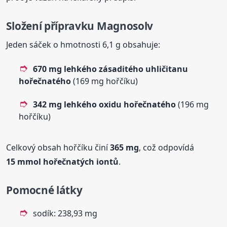
Složení přípravku
Magnosolv
Jeden sáček o hmotnosti 6,1 g obsahuje:
670 mg lehkého zásaditého uhličitanu
hořečnatého
(169 mg hořčíku)
342 mg lehkého oxidu hořečnatého
(196 mg
hořčíku)
Celkový obsah hořčíku činí
365 mg
, což odpovídá
15 mmol hořečnatých iontů
.
Pomocné látky
sodík: 238,93 mg