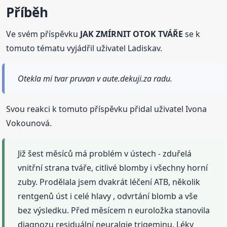
Příběh
Ve svém příspěvku
JAK ZMÍRNIT OTOK TVÁŘE
se k
tomuto tématu vyjádřil uživatel Ladiskav.
Otekla mi tvar pruvan v aute.dekuji.za radu.
Svou reakci k tomuto příspěvku přidal uživatel Ivona
Vokounová.
Již šest měsíců má problém v ústech - zduřelá
vnitřní strana tváře, citlivé blomby i všechny horní
zuby. Prodělala jsem dvakrát léčení ATB, několik
rentgenů úst i celé hlavy , odvrtání blomb a vše
bez výsledku. Před měsícem n euroložka stanovila
diagnozu residuální neuralgie trigeminu. Léky