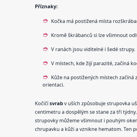
Příznaky:
Kočka má postižená místa rozškrábaná
Kromě škrábanců si lze všimnout odlu
V ranách jsou viditelné i šedé strupy.
V místech, kde žijí parazité, začíná k
Kůže na postižených místech začíná z
orientaci.
Kočičí
svrab
v uších způsobuje strupovka ušní
centimetru a dospělým se stane za tři týdny.
strupovky můžeme všimnout i pouhým okem. 
chrupavku a kůži a vznikne hematom. Ten po