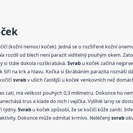
oček
čičí (kožní nemoci koček). Jedná se o rozšířené kožní one
. Na rozdíl od blech není parazit viditelný pouhým okem. Zato
y si stále dokola rozškrabává.
Svrab
u koček začíná nejprve 
 šíří na krk a hlavu. Kočka si škrábáním parazita roznáší dá
kočičí
svrab
v uších častější u koček venkovních než domácí
dres cati, má velikost pouhých 0,3 milimetru. Dokonce ho n
anechává trus a klade do nich i vajíčka. Vylíhlé larvy se dost
i týdny.
Svrab
u koček způsobí, že se kočičí kůže zanítí. Infe
aktivity. Dokonce může odmítat krmivo. Neléčený
svrab
obv