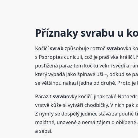
Příznaky
svrab
u u k
Kočičí
svrab
způsobuje roztoč
svrab
ovka ko
s Psoroptes cuniculi, což je prašivka králičí
postižená parazitem kočku velmi svědí a rán
který vypadá jako špinavé uši –, odkud se pak
se většinou nakazí jedna od druhé. Proto je 
Parazit
svrab
ovky kočičí, jinak také Notoe
vrstvě kůže si vytváří chodbičky. V nich pak z
Z nymfy se dospělý jedinec stává za pouhé tř
malátné, unavené a nemá zájem o oblíbené 
a sepsi.