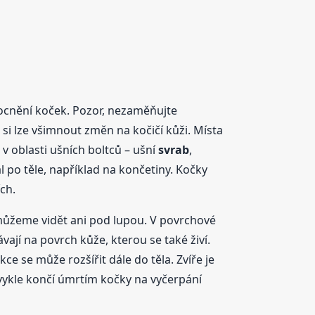
mocnění koček. Pozor, nezaměňujte
 si lze všimnout změn na kočičí kůži. Místa
v oblasti ušních boltců – ušní
svrab
,
l po těle, například na končetiny. Kočky
ch.
emůžeme vidět ani pod lupou. V povrchové
ávají na povrch kůže, kterou se také živí.
kce se může rozšířit dále do těla. Zvíře je
ykle končí úmrtím kočky na vyčerpání