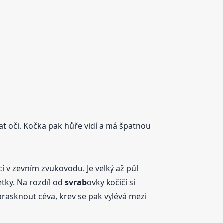
at oči. Kočka pak hůře vidí a má špatnou
cí v zevním zvukovodu. Je velký až půl
etky. Na rozdíl od
svrab
ovky kočičí si
asknout céva, krev se pak vylévá mezi