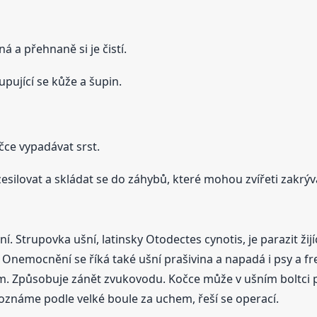
 a přehnaně si je čistí.
pující se kůže a šupin.
očce vypadávat srst.
esilovat a skládat se do záhybů, které mohou zvířeti zakrýv
. Strupovka ušní, latinsky Otodectes cynotis, je parazit žijí
 Onemocnění se říká také ušní prašivina a napadá i psy a fr
Způsobuje zánět zvukovodu. Kočce může v ušním boltci pr
známe podle velké boule za uchem, řeší se operací.