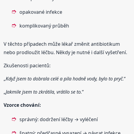
opakované infekce
komplikovaný průběh
V těchto případech může lékař změnit antibiotikum
nebo prodloužit léčbu. Někdy je nutné i další vyšetření.
Zkušenosti pacientů:
„
Když jsem to dobrala celé a pila hodně vody, bylo to pryč.
“
„
Jakmile jsem to zkrátila, vrátilo se to.
“
Vzorce chování:
správný: dodržení léčby → vyléčení
špatný: předčasné vysazení → návrat infekce