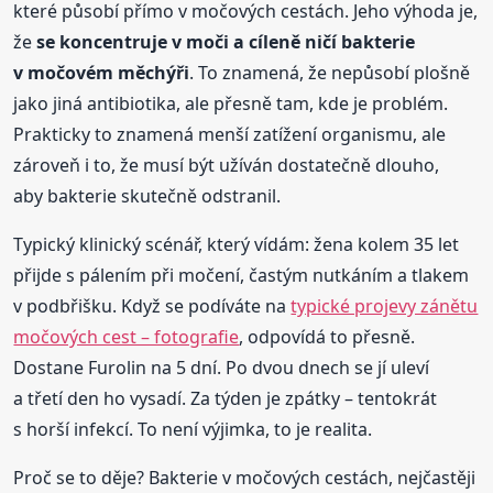
které působí přímo v močových cestách. Jeho výhoda je,
že
se koncentruje v moči a cíleně ničí bakterie
v močovém měchýři
. To znamená, že nepůsobí plošně
jako jiná antibiotika, ale přesně tam, kde je problém.
Prakticky to znamená menší zatížení organismu, ale
zároveň i to, že musí být užíván dostatečně dlouho,
aby bakterie skutečně odstranil.
Typický klinický scénář, který vídám: žena kolem 35 let
přijde s pálením při močení, častým nutkáním a tlakem
v podbřišku. Když se podíváte na
typické projevy zánětu
močových cest – fotografie
, odpovídá to přesně.
Dostane Furolin na 5 dní. Po dvou dnech se jí uleví
a třetí den ho vysadí. Za týden je zpátky – tentokrát
s horší infekcí. To není výjimka, to je realita.
Proč se to děje? Bakterie v močových cestách, nejčastěji