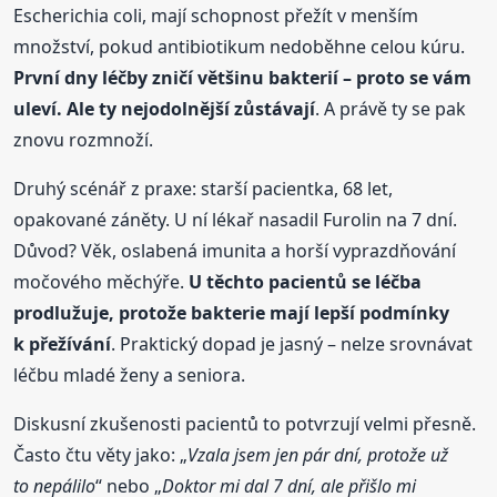
Escherichia coli, mají schopnost přežít v menším
množství, pokud antibiotikum nedoběhne celou kúru.
První dny léčby zničí většinu bakterií – proto se vám
uleví. Ale ty nejodolnější zůstávají
. A právě ty se pak
znovu rozmnoží.
Druhý scénář z praxe: starší pacientka, 68 let,
opakované záněty. U ní lékař nasadil Furolin na 7 dní.
Důvod? Věk, oslabená imunita a horší vyprazdňování
močového měchýře.
U těchto pacientů se léčba
prodlužuje, protože bakterie mají lepší podmínky
k přežívání
. Praktický dopad je jasný – nelze srovnávat
léčbu mladé ženy a seniora.
Diskusní zkušenosti pacientů to potvrzují velmi přesně.
Často čtu věty jako: „
Vzala jsem jen pár dní, protože už
to nepálilo
“ nebo „
Doktor mi dal 7 dní, ale přišlo mi