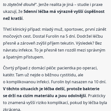
to zbytečně dlouhé
“. Jenže realita je jiná – studie i praxe
ukazují, že
5denní léčba má výrazně vyšší úspěšnost
než kratší
.
Třetí klinický případ: mladý muž, sportovec, první zánět
močových cest. Dostal Furolin na 5 dní. Dodržel léčbu
přesně a zároveň zvýšil příjem tekutin. Výsledek? Bez
návratu infekce. To je přesně ten rozdíl mezi správným
a špatným přístupem.
Čtvrtý případ z domácí péče: pacientka po operaci,
katétr. Tam už nejde o běžnou cystitidu, ale
o komplikovanou infekci. Furolin byl nasazen na 10 dní.
V těchto situacích je léčba delší, protože bakterie
se drží na cizím materiálu a jsou odolnější
. Prakticky
to znamená vyšší riziko komplikací, pokud by léčba byla
zkrácena.