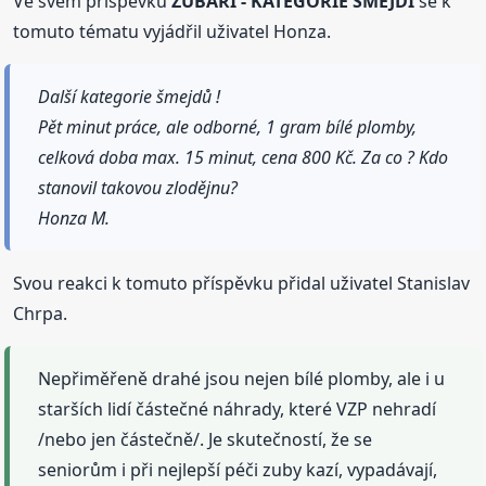
Ve svém příspěvku
ZUBAŘI - KATEGORIE ŠMEJDI
se k
tomuto tématu vyjádřil uživatel Honza.
Další kategorie šmejdů !
Pět minut práce, ale odborné, 1 gram bílé plomby,
celková doba max. 15 minut, cena 800 Kč. Za co ? Kdo
stanovil takovou zlodějnu?
Honza M.
Svou reakci k tomuto příspěvku přidal uživatel Stanislav
Chrpa.
Nepřiměřeně drahé jsou nejen bílé plomby, ale i u
starších lidí částečné náhrady, které VZP nehradí
/nebo jen částečně/. Je skutečností, že se
seniorům i při nejlepší péči zuby kazí, vypadávají,