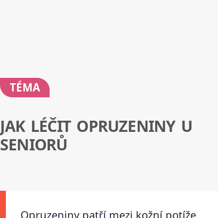
TÉMA
JAK LÉČIT OPRUZENINY U
SENIORŮ
Opruzeniny patří mezi kožní potíže,