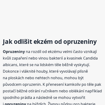
Jak odlišit ekzém od
opruzeniny
Opruzeniny
na rozdíl od ekzému velmi často vznikají
kvůli zapaření nebo vinou bakterií a kvasinek Candida
albicans, které se na lidském těle běžně vyskytují.
Dokonce i vláknité houby, které vyvolávají plísně
na ploskách nebo nehtech nohou, mohou být
původcem opruzenin. K přenesení kamkoliv po těle pak
postačí běžné otírání ručníkem nebo oblékání například
spodního prádla a následně se mohou vytvořit
i
opruzeniny
na hýždích. Živnou půdou pro bakterie