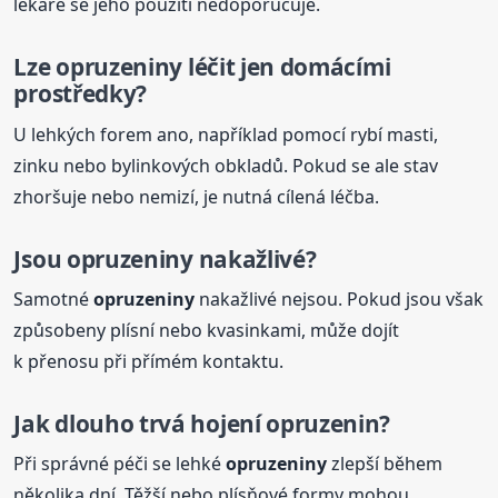
lékaře se jeho použití nedoporučuje.
Lze
opruzeniny
léčit jen domácími
prostředky?
U lehkých forem ano, například pomocí rybí masti,
zinku nebo bylinkových obkladů. Pokud se ale stav
zhoršuje nebo nemizí, je nutná cílená léčba.
Jsou
opruzeniny
nakažlivé?
Samotné
opruzeniny
nakažlivé nejsou. Pokud jsou však
způsobeny plísní nebo kvasinkami, může dojít
k přenosu při přímém kontaktu.
Jak dlouho trvá hojení opruzenin?
Při správné péči se lehké
opruzeniny
zlepší během
několika dní. Těžší nebo plísňové formy mohou