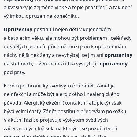
a kvasinky je zejména vlhké a teplé prostředí, a tak není
výjimkou opruzenina konečníku.
Opruzeniny
postihují nejen děti v kojeneckém
a batolecím věku, ale mohou být problémem i celé řady
dospělých jedinců, přičemž muži jsou k opruzeninám
náchylnější než ženy a nevyhýbají se jim ani
opruzeniny
na stehnech; u žen se nezřídka vyskytují i
opruzeniny
pod prsy.
Ekzém je chronický svědivý kožní zánět. Zánět je
neinfekční a může být alergického i nealergického
původu. Alergický ekzém (kontaktní, atopický) však
bývá velmi častý. Zánět postihuje především pokožku.
V akutní fázi se projevuje výskytem svědivých
začervenalých ložisek, na kterých se později tvoří
mokvající puchýřky (papulky a pustulky). Pro