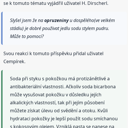
se k tomuto tématu vyjádřil uživatel H. Dirscherl.
Slyšel jsem že na
opruzeniny
u dospělého(ve velkém
stádiu) je dobré použivat jedlu sodu stylem pudru.
Může to pomoci?
Svou reakci k tomuto příspěvku přidal uživatel
Cempírek.
Soda při styku s pokožkou má protizánětlivé a
antibakteriální vlastnosti. Ačkoliv soda bicarbona
může vysušovat pokožku v důsledku jejích
alkalických vlastností, tak při jejím působení
můžete získat úlevu od svědění a otoku. Kvůli
hydrataci pokožky je lepší použít sodu smíchanou
s kokosovým olejem. Vzniklá pasta se nanese na