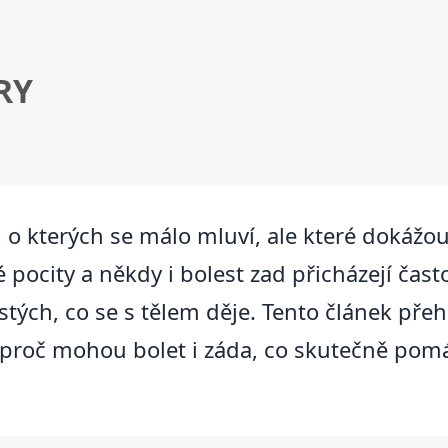
RY
, o kterých se málo mluví, ale které dokážou
 pocity a někdy i bolest zad přicházejí čast
jistých, co se s tělem děje. Tento článek pře
y, proč mohou bolet i záda, co skutečně pom