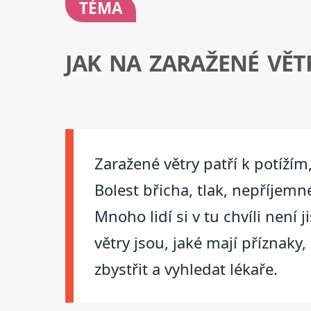
TÉMA
JAK NA ZARAŽENÉ VĚT
Zaražené větry patří k potížím
Bolest břicha, tlak, nepříjemné
Mnoho lidí si v tu chvíli není 
větry jsou, jaké mají příznak
zbystřit a vyhledat lékaře.