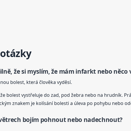
 otázky
silně, že si myslím, že mám infarkt nebo něco
nou bolest, která člověka vyděsí.
že bolest vystřeluje do zad, pod žebra nebo na hrudník. Právě
ickým znakem je kolísání bolesti a úleva po pohybu nebo o
ch větrech bojím pohnout nebo nadechnout?