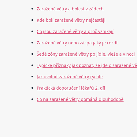
Zaražené větry a bolest v zádech
Kde bolí zaražené větry nejčastěji
Co jsou zaražené větry a proč vznikají
Zaražené větry nebo zácpa jaký je rozdíl
Šedé zóny zaražené větry po jídle, vleže a v noci
Typické příznaky jak poznat, že jde o zaražené vě
Jak uvolnit zaražené větry rychle
Praktická doporučení lékařů 2. díl
Co na zaražené větry pomáhá dlouhodobě