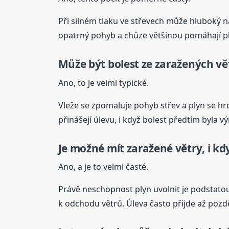
Při silném tlaku ve střevech může hluboký n
opatrný pohyb a chůze většinou pomáhají ply
Může být bolest ze zaražených vět
Ano, to je velmi typické.
Vleže se zpomaluje pohyb střev a plyn se h
přinášejí úlevu, i když bolest předtím byla v
Je možné mít
zaražené
větry
, i k
Ano, a je to velmi časté.
Právě neschopnost plyn uvolnit je podstatou
k odchodu větrů. Úleva často přijde až pozdě