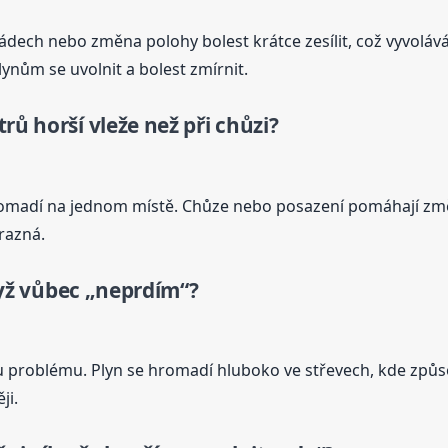
ádech nebo změna polohy bolest krátce zesílit, což vyvolává
nům se uvolnit a bolest zmírnit.
rů horší vleže než při chůzi?
romadí na jednom místě. Chůze nebo posazení pomáhají změ
ýrazná.
dyž vůbec „neprdím“?
 problému. Plyn se hromadí hluboko ve střevech, kde způso
ji.