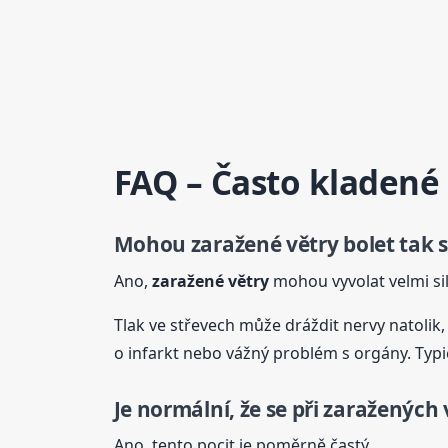
FAQ – Často kladené
Mohou
zaražené
větry
bolet tak 
Ano,
zaražené
větry
mohou vyvolat velmi sil
Tlak ve střevech může dráždit nervy natolik, 
o infarkt nebo vážný problém s orgány. Typ
Je normální, že se při zaražený
Ano, tento pocit je poměrně častý.