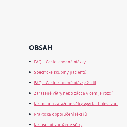
OBSAH
FAQ – Často kladené otázky
Specifické skupiny pacientů
FAQ – Často kladené otázky 2. díl
Zaražené větry nebo zácpa v čem je rozdíl
Jak mohou zaražené větry vyvolat bolest zad
Praktická doporučení lékařů
Jak uvolnit zaražené větry