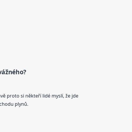
 vážného?
 proto si někteří lidé myslí, že jde
dchodu plynů.