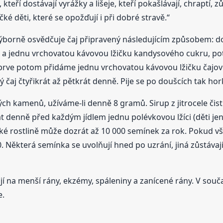
 kteří dostávají vyrážky a lišeje, kteří pokašlávají, chraptí, z
 děti, které se opožďují i při dobré stravě.“
výborně osvědčuje čaj připravený následujícím způsobem: 
pky) a jednu vrchovatou kávovou lžičku kandysového cukru,
teprve potom přidáme jednu vrchovatou kávovou lžičku čajo
 čaj čtyřikrát až pětkrát denně. Pije se po doušcích tak hor
ch kamenů, užíváme-li denně 8 gramů. Sirup z jitrocele čist
t denně před každým jídlem jednu polévkovou lžíci (děti jen
é rostlině může dozrát až 10 000 semínek za rok. Pokud však 
0. Některá semínka se uvolňují hned po uzrání, jiná zůstáva
ívají na menší rány, ekzémy, spáleniny a zanícené rány. V sou
e.