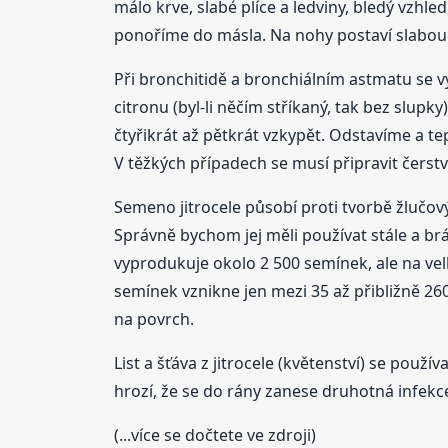
málo krve, slabé plíce a ledviny, bledý vzhled,
ponoříme do másla. Na nohy postaví slaboučké
Při bronchitidě a bronchiálním astmatu se 
citronu (byl-li něčím stříkaný, tak bez slu
čtyřikrát až pětkrát vzkypět. Odstavíme a 
V těžkých případech se musí připravit čerstvý
Semeno jitrocele působí proti tvorbě žlučový
Správně bychom jej měli používat stále a brá
vyprodukuje okolo 2 500 semínek, ale na velk
semínek vznikne jen mezi 35 až přibližně 26
na povrch.
List a šťáva z jitrocele (květenství) se použ
hrozí, že se do rány zanese druhotná infekc
(...více se dočtete ve zdroji)