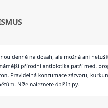
ISMUS
šinou denně na dosah, ale možná ani netuší
ámější přírodní antibiotika patří med, prop
itron. Pravidelná konzumace zázvoru, kurku
ětům. Níže naleznete další tipy.