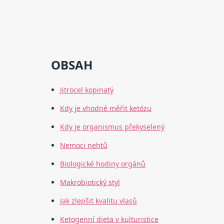
OBSAH
Jitrocel kopinatý
Kdy je vhodné měřit ketózu
Kdy je organismus překyselený
Nemoci nehtů
Biologické hodiny orgánů
Makrobiotický styl
Jak zlepšit kvalitu vlasů
Ketogenní dieta v kulturistice