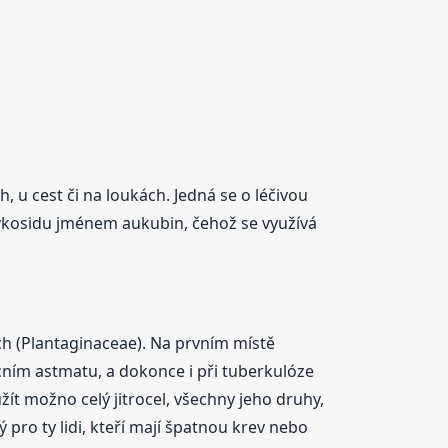
h, u cest či na loukách. Jedná se o léčivou
glykosidu jménem aukubin, čehož se využívá
tých (Plantaginaceae). Na prvním místě
icním astmatu, a dokonce i při tuberkulóze
oužít možno celý jitrocel, všechny jeho druhy,
tý pro ty lidi, kteří mají špatnou krev nebo