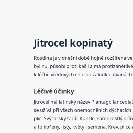
Jitrocel kopinatý
Rostlina je v dnešní době hojně rozšířena ve 
bylinu, působí proti kašli a má protizánětli
k léčbě vředových chorob žaludku, dvanáctní
Léčivé účinky
Jitrocel má latinský název Plantago lanceolata
se užívá při všech onemocněních dýchacích or
plic. Švýcarský farář Kunzle, samorostlý příro
a to kořeny, listy, květy i semena. Krev, plíc