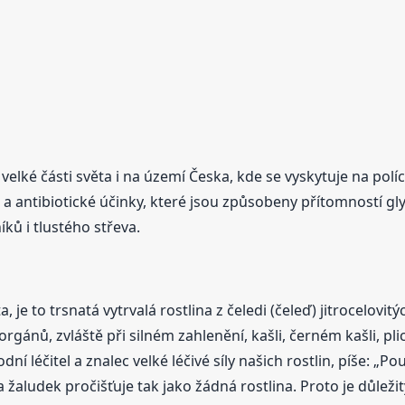
velké části světa i na území Česka, kde se vyskytuje na políc
vé a antibiotické účinky, které jsou způsobeny přítomností 
ků i tlustého střeva.
, je to trsnatá vytrvalá rostlina z čeledi (čeleď) jitrocelovi
gánů, zvláště při silném zahlenění, kašli, černém kašli, pl
dní léčitel a znalec velké léčivé síly našich rostlin, píše: „P
e a žaludek pročišťuje tak jako žádná rostlina. Proto je důleži