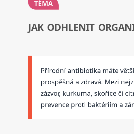
TÉMA
JAK ODHLENIT ORGAN
Přírodní antibiotika máte vět
prospěšná a zdravá. Mezi nejzn
zázvor, kurkuma, skořice či c
prevence proti baktériím a zán