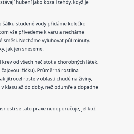
ůstávají hubení jako koza i tehdy, když je
do šálku studené vody přidáme kolečko
 potom vše přivedeme k varu a necháme
vé směsi. Necháme vyluhovat půl minuty.
ký, jak jen sneseme.
í krev od všech nečistot a chorobných látek.
 čajovou lžičku). Průměrná rostlina
jitrocel roste v oblasti chudé na živiny,
jí v klasu až do doby, než odumře a dopadne
časnosti se tato praxe nedoporučuje, jelikož