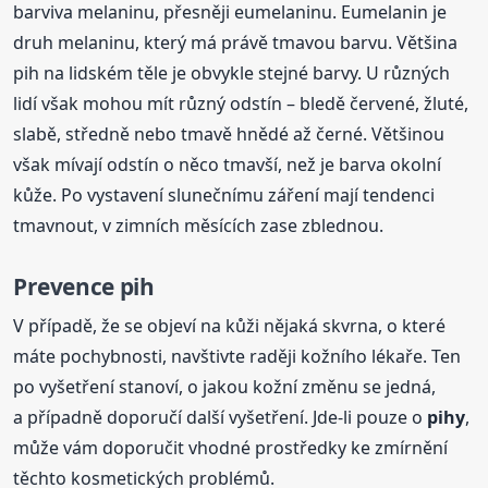
barviva melaninu, přesněji eumelaninu. Eumelanin je
druh melaninu, který má právě tmavou barvu. Většina
pih na lidském těle je obvykle stejné barvy. U různých
lidí však mohou mít různý odstín – bledě červené, žluté,
slabě, středně nebo tmavě hnědé až černé. Většinou
však mívají odstín o něco tmavší, než je barva okolní
kůže. Po vystavení slunečnímu záření mají tendenci
tmavnout, v zimních měsících zase zblednou.
Prevence pih
V případě, že se objeví na kůži nějaká skvrna, o které
máte pochybnosti, navštivte raději kožního lékaře. Ten
po vyšetření stanoví, o jakou kožní změnu se jedná,
a případně doporučí další vyšetření. Jde-li pouze o
pihy
,
může vám doporučit vhodné prostředky ke zmírnění
těchto kosmetických problémů.