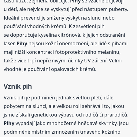
části kůže, zejména obličeje.
Pihy
se vzácně objevují
u dětí, ale nejvíce se vyskytují před nástupem puberty.
Ideální prevencí je snížený výskyt na slunci nebo
používání vhodných krémů. K zesvětlení pih
se doporučuje kyselina citrónová, k jejich odstranění
laser.
Pihy
nejsou kožní onemocnění, ale lidé s pihami
mají nižší koncentraci fotoprotektivního melaninu,
takže více trpí nepříznivými účinky UV záření. Velmi
vhodné je používání opalovacích krémů.
Vznik pih
Vznik pih je podmíněn jednak světlou pletí, dále
pobytem na slunci, ale velkou roli sehrává i to, jakou
jsme získali genetickou výbavu od rodičů či prarodičů.
Pihy
vypadají jako mnohočetné hnědavé skvrnky, jsou
podmíněné místním zmnožením tmavého kožního