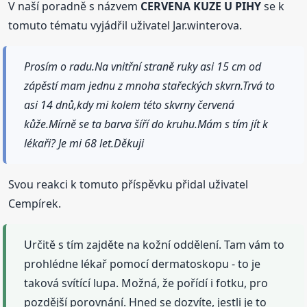
V naší poradně s názvem
CERVENA KUZE U PIHY
se k
tomuto tématu vyjádřil uživatel Jar.winterova.
Prosím o radu.Na vnitřní straně ruky asi 15 cm od
zápěstí mam jednu z mnoha stařeckých skvrn.Trvá to
asi 14 dnů,kdy mi kolem této skvrny červená
kůže.Mírně se ta barva šíří do kruhu.Mám s tím jít k
lékaři? Je mi 68 let.Děkuji
Svou reakci k tomuto příspěvku přidal uživatel
Cempírek.
Určitě s tím zajděte na kožní oddělení. Tam vám to
prohlédne lékař pomocí dermatoskopu - to je
taková svítící lupa. Možná, že pořídí i fotku, pro
pozdější porovnání. Hned se dozvíte, jestli je to