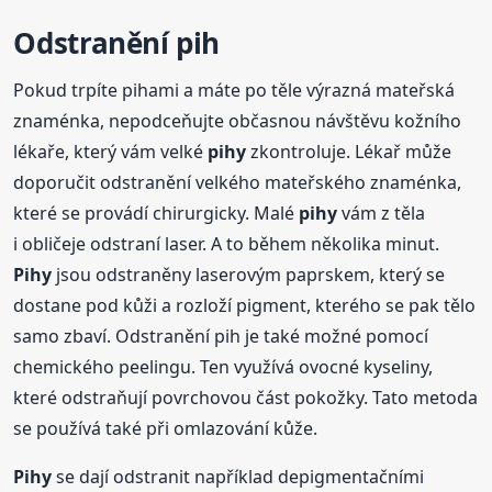
Odstranění pih
Pokud trpíte pihami a máte po těle výrazná mateřská
znaménka, nepodceňujte občasnou návštěvu kožního
lékaře, který vám velké
pihy
zkontroluje. Lékař může
doporučit odstranění velkého mateřského znaménka,
které se provádí chirurgicky. Malé
pihy
vám z těla
i obličeje odstraní laser. A to během několika minut.
Pihy
jsou odstraněny laserovým paprskem, který se
dostane pod kůži a rozloží pigment, kterého se pak tělo
samo zbaví. Odstranění pih je také možné pomocí
chemického peelingu. Ten využívá ovocné kyseliny,
které odstraňují povrchovou část pokožky. Tato metoda
se používá také při omlazování kůže.
Pihy
se dají odstranit například depigmentačními