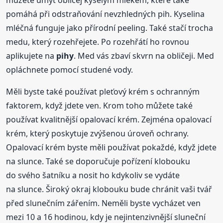
můžete umýt obličej kyselým mlékem, které také
pomáhá při odstraňování nevzhledných pih. Kyselina
mléčná funguje jako přírodní peeling. Také stačí trocha
medu, který rozehřejete. Po rozehřátí ho rovnou
aplikujete na
pihy
. Med vás zbaví skvrn na obličeji. Med
opláchnete pomocí studené vody.
Měli byste také používat pleťový krém s ochranným
faktorem, když jdete ven. Krom toho můžete také
používat kvalitnější opalovací krém. Zejména opalovací
krém, který poskytuje zvýšenou úroveň ochrany.
Opalovací krém byste měli používat pokaždé, když jdete
na slunce. Také se doporučuje pořízení klobouku
do svého šatníku a nosit ho kdykoliv se vydáte
na slunce. Široký okraj klobouku bude chránit vaši tvář
před slunečním zářením. Neměli byste vycházet ven
mezi 10 a 16 hodinou, kdy je nejintenzivnější sluneční