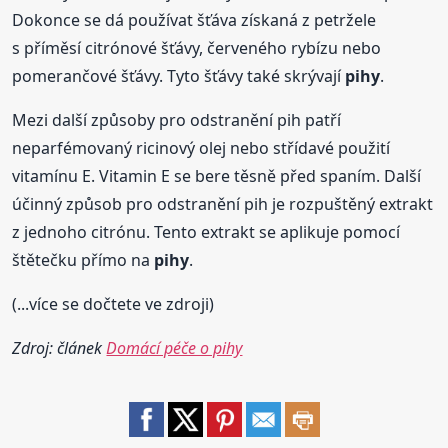
Dokonce se dá používat šťáva získaná z petržele
s příměsí citrónové šťávy, červeného rybízu nebo
pomerančové šťávy. Tyto šťávy také skrývají
pihy
.
Mezi další způsoby pro odstranění pih patří
neparfémovaný ricinový olej nebo střídavé použití
vitamínu E. Vitamin E se bere těsně před spaním. Další
účinný způsob pro odstranění pih je rozpuštěný extrakt
z jednoho citrónu. Tento extrakt se aplikuje pomocí
štětečku přímo na
pihy
.
(...více se dočtete ve zdroji)
Zdroj: článek
Domácí péče o pihy