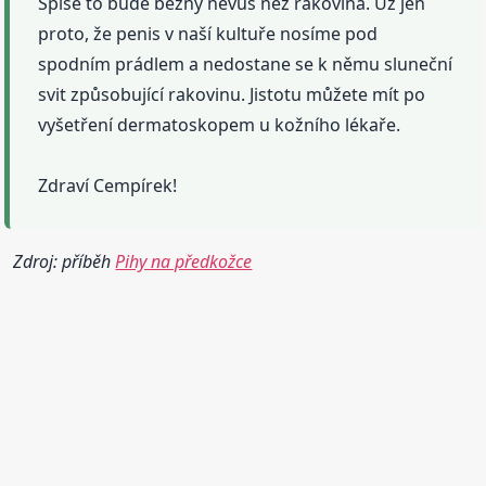
Spíše to bude běžný névus než rakovina. Už jen
proto, že penis v naší kultuře nosíme pod
spodním prádlem a nedostane se k němu sluneční
svit způsobující rakovinu. Jistotu můžete mít po
vyšetření dermatoskopem u kožního lékaře.
Zdraví Cempírek!
Zdroj: příběh
Pihy na předkožce