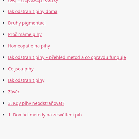
Jak odstranit pihy doma
Druhy pigmentací
Proč máme pihy
Homeopatie na pihy
Jak odstranit pihy – přehled metod a co opravdu funguje
Co jsou pihy
Jak odstranit pihy
Závěr
3. Kdy pihy neodstraňovat?
1. Domácí metody na zesvětlení pih