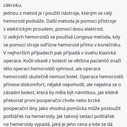
zákroku.
Jednou z metod je i použití nástroje, kterým se celý
hemoroid podváže. Další metoda je pomocí přístroje
s elektrickým proudem, pomocí dvou elektrod.
U velkých hemoroidů se používá Longova metoda, kdy
se pomocí stroje odřízne hemoroid přímo v konečníku.
V nejhorších případech pak připadá v úvahu klasická
operace. Kvůli obavě z bolesti se většina pacientů snaží
této operaci hemoroidů vyhnout, ale operace
hemoroidů skutečně nemusí bolet. Operace hemoroidů
přinese diskomfort, nějaké nepohodlí, ale nejedná se o
zásadní bolest, která by měla být námitkou, jak klidně
překonat první pooperační chvíle nebo brzké
pooperační dny. Jako vhodná pomůcka může posloužit
polštářek na hemeroidy. Jak takový sedací polštářek
na hemeroidy vypadá, jaká je jeho cena a kde se dá