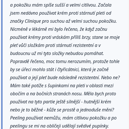
a pokožku mám spíše sušší a velmi citlivou. Začala
jsem nedávno používat krém proti stárnutí pleti od
značky Clinique pro suchou až velmi suchou pokožku.
Nicméně v lékárně mi bylo řečeno, že když začnu
používat krémy proti vráskám příliš brzy, stane se moje
pleť vůči složkám proti stárnutí rezistentní a v
budoucnu už mi tyto složky nebudou pomáhat.
Popravdě řečeno, moc tomu nerozumím, protože tohle
by se úřeci mohlo stát i čtyřicátnici, která je začně
používat a její pleť bude následně rezistentní. Nebo ne?
Mám také potíže s šupinkami na pleti v oblasti mezi
obočím a na bočních stranách nosu. Měla bych proto
používat na tyto partie ještě silnější - hutnější krém
nebo je to běžné - kůže se prostě a jednoduše měni?
Peeling používat nemůžu, mám citlivou pokožku a po
peelingu se mi na obličeji udělají svědivé pupínky.