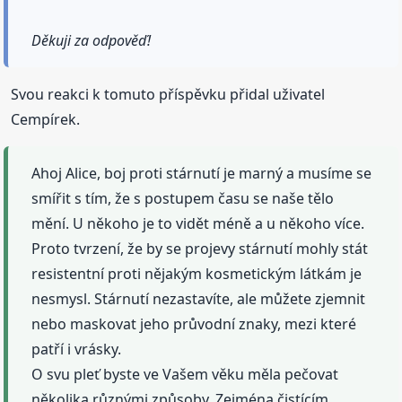
Děkuji za odpověď!
Svou reakci k tomuto příspěvku přidal uživatel
Cempírek.
Ahoj Alice, boj proti stárnutí je marný a musíme se
smířit s tím, že s postupem času se naše tělo
mění. U někoho je to vidět méně a u někoho více.
Proto tvrzení, že by se projevy stárnutí mohly stát
resistentní proti nějakým kosmetickým látkám je
nesmysl. Stárnutí nezastavíte, ale můžete zjemnit
nebo maskovat jeho průvodní znaky, mezi které
patří i vrásky.
O svu pleť byste ve Vašem věku měla pečovat
několika různými způsoby. Zejména čistícím