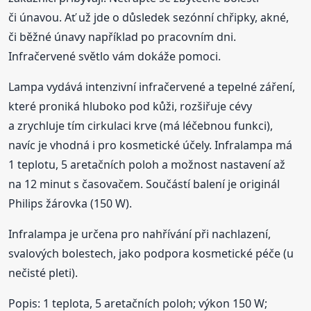
či únavou. Ať už jde o důsledek sezónní chřipky, akné,
či běžné únavy například po pracovním dni.
Infračervené světlo vám dokáže pomoci.
Lampa vydává intenzivní infračervené a tepelné záření,
které proniká hluboko pod kůži, rozšiřuje cévy
a zrychluje tím cirkulaci krve (má léčebnou funkci),
navíc je vhodná i pro kosmetické účely. Infralampa má
1 teplotu, 5 aretačních poloh a možnost nastavení až
na 12 minut s časovačem. Součástí balení je originál
Philips žárovka (150 W).
Infralampa je určena pro nahřívání při nachlazení,
svalových bolestech, jako podpora kosmetické péče (u
nečisté pleti).
Popis: 1 teplota, 5 aretačních poloh; výkon 150 W;