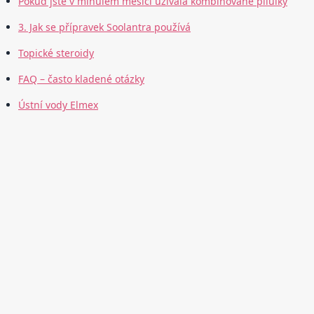
Pokud jste v minulém měsíci užívala kombinované pilulky
3. Jak se přípravek Soolantra používá
Topické steroidy
FAQ – často kladené otázky
Ústní vody Elmex