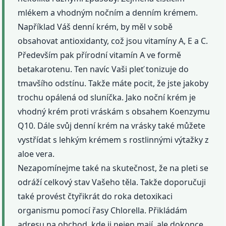
mlékem a vhodným nočním a denním krémem.
Například Váš denní krém, by měl v sobě
obsahovat antioxidanty, což jsou vitamíny A, E a C.
Především pak přírodní vitamín A ve formě
betakarotenu. Ten navíc Vaši pleť tonizuje do
tmavšího odstínu. Takže máte pocit, že jste jakoby
trochu opálená od sluníčka. Jako noční krém je
vhodný krém proti vráskám s obsahem Koenzymu
Q10. Dále svůj denní krém na vrásky také můžete
vystřídat s lehkým krémem s rostlinnými výtažky z
aloe vera.
Nezapomínejme také na skutečnost, že na pleti se
odráží celkový stav Vašeho těla. Takže doporučuji
také provést čtyřikrát do roka detoxikaci
organismu pomocí řasy Chlorella. Přikládám
adresu na obchod, kde ji nejen mají, ale dokonce