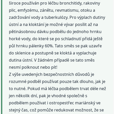
široce používán pro léčbu bronchitidy, rakoviny
plic, emfyzému, zánětu, revmatismu, otoku a
zadržování vody a tuberkulózy. Pro výplach dutiny
ústní a na kloktání je možné vývar posílit až na
pětinásobnou dávku podbělu do jednoho hrnku
horké vody, do které se po schladnutí přidá ještě
půl hrnku pálenky 60%. Tato směs se pak uzavře
do sklenice a postupně se kloktá a vyplachuje
dutina ústní. V žádném případě se tato směs
nesmí polknout nebo pít!
Z výše uvedených bezpečnostních důvodů je
rozumné podběl používat pouze tak dlouho, jak je
to nutné. Pokud má léčba podbělem trvat déle než
jen několik dní, pak je vhodné společně s
podbělem používat i ostropestřec mariánský ve
stejný čas, což pomůže redukovat možnost, že se