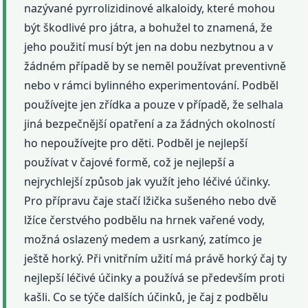
nazývané pyrrolizidinové alkaloidy, které mohou
být škodlivé pro játra, a bohužel to znamená, že
jeho použití musí být jen na dobu nezbytnou a v
žádném případě by se neměl používat preventivně
nebo v rámci bylinného experimentování. Podběl
používejte jen zřídka a pouze v případě, že selhala
jiná bezpečnější opatření a za žádných okolností
ho nepoužívejte pro děti. Podběl je nejlepší
používat v čajové formě, což je nejlepší a
nejrychlejší způsob jak využít jeho léčivé účinky.
Pro přípravu čaje stačí lžička sušeného nebo dvě
lžíce čerstvého podbělu na hrnek vařené vody,
možná oslazený medem a usrkaný, zatímco je
ještě horký. Při vnitřním užití má právě horký čaj ty
nejlepší léčivé účinky a používá se především proti
kašli. Co se týče dalších účinků, je čaj z podbělu