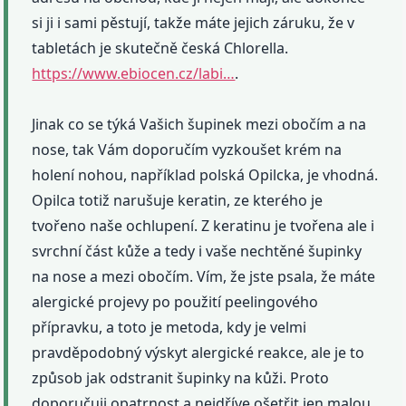
si ji i sami pěstují, takže máte jejich záruku, že v
tabletách je skutečně česká Chlorella.
https://www.ebiocen.cz/labi…
.
Jinak co se týká Vašich šupinek mezi obočím a na
nose, tak Vám doporučím vyzkoušet krém na
holení nohou, například polská Opilcka, je vhodná.
Opilca totiž narušuje keratin, ze kterého je
tvořeno naše ochlupení. Z keratinu je tvořena ale i
svrchní část kůže a tedy i vaše nechtěné šupinky
na nose a mezi obočím. Vím, že jste psala, že máte
alergické projevy po použití peelingového
přípravku, a toto je metoda, kdy je velmi
pravděpodobný výskyt alergické reakce, ale je to
způsob jak odstranit šupinky na kůži. Proto
doporučuji opatrnost a nejdříve ošetřit jen malou