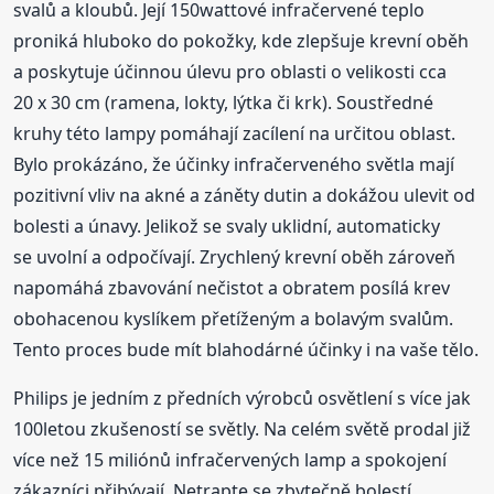
svalů a kloubů. Její 150wattové infračervené teplo
proniká hluboko do pokožky, kde zlepšuje krevní oběh
a poskytuje účinnou úlevu pro oblasti o velikosti cca
20 x 30 cm (ramena, lokty, lýtka či krk). Soustředné
kruhy této lampy pomáhají zacílení na určitou oblast.
Bylo prokázáno, že účinky infračerveného světla mají
pozitivní vliv na akné a záněty dutin a dokážou ulevit od
bolesti a únavy. Jelikož se svaly uklidní, automaticky
se uvolní a odpočívají. Zrychlený krevní oběh zároveň
napomáhá zbavování nečistot a obratem posílá krev
obohacenou kyslíkem přetíženým a bolavým svalům.
Tento proces bude mít blahodárné účinky i na vaše tělo.
Philips je jedním z předních výrobců osvětlení s více jak
100letou zkušeností se světly. Na celém světě prodal již
více než 15 miliónů infračervených lamp a spokojení
zákazníci přibývají. Netrapte se zbytečně bolestí