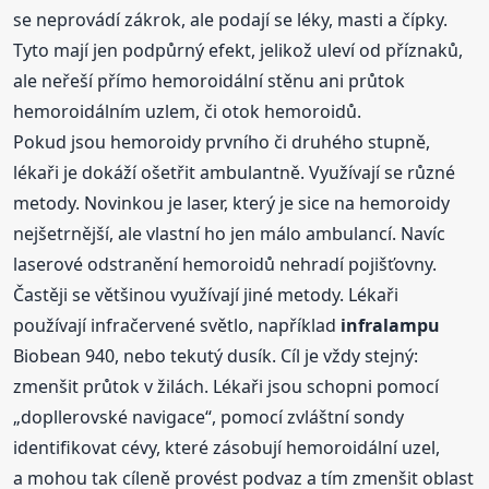
se neprovádí zákrok, ale podají se léky, masti a čípky.
Tyto mají jen podpůrný efekt, jelikož uleví od příznaků,
ale neřeší přímo hemoroidální stěnu ani průtok
hemoroidálním uzlem, či otok hemoroidů.
Pokud jsou hemoroidy prvního či druhého stupně,
lékaři je dokáží ošetřit ambulantně. Využívají se různé
metody. Novinkou je laser, který je sice na hemoroidy
nejšetrnější, ale vlastní ho jen málo ambulancí. Navíc
laserové odstranění hemoroidů nehradí pojišťovny.
Častěji se většinou využívají jiné metody. Lékaři
používají infračervené světlo, například
infralampu
Biobean 940, nebo tekutý dusík. Cíl je vždy stejný:
zmenšit průtok v žilách. Lékaři jsou schopni pomocí
„dopllerovské navigace“, pomocí zvláštní sondy
identifikovat cévy, které zásobují hemoroidální uzel,
a mohou tak cíleně provést podvaz a tím zmenšit oblast