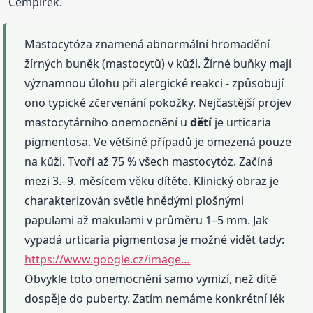
Cempírek.
Mastocytóza znamená abnormální hromadění
žírných buněk (mastocytů) v kůži. Žírné buňky mají
významnou úlohu při alergické reakci - způsobují
ono typické zčervenání pokožky. Nejčastější projev
mastocytárního onemocnění u
dětí
je urticaria
pigmentosa. Ve většině případů je omezená pouze
na kůži. Tvoří až 75 % všech mastocytóz. Začíná
mezi 3.–9. měsícem věku dítěte. Klinický obraz je
charakterizován světle hnědými plošnými
papulami až makulami v průměru 1–5 mm. Jak
vypadá urticaria pigmentosa je možné vidět tady:
https://www.google.cz/image…
Obvykle toto onemocnění samo vymizí, než dítě
dospěje do puberty. Zatím nemáme konkrétní lék