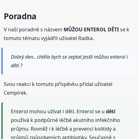
Poradna
V naší poradně s názvem
MŮŽOU ENTEROL DĚTI
se k
tomuto tématu vyjádřil uživatel Radka.
Dobrý den.. chtěla bych se zeptat jestli můžou enterol i
děti ?
Svou reakci k tomuto příspěvku přidal uživatel
Cempírek.
Enterol mohou užívat i děti. Enterol se u
dětí
používá k podpůrné léčbě akutního infekčního
průjmu. Rovněž i k léčbě a prevenci kolitidy a
průjmů způsobených antibiotiky. Současně s