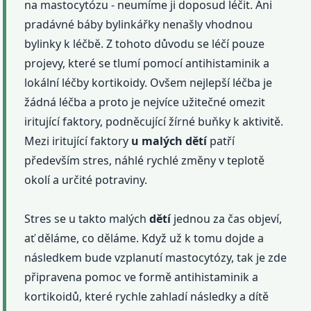
na mastocytózu - neumíme ji doposud léčit. Ani
pradávné báby bylinkářky nenašly vhodnou
bylinky k léčbě. Z tohoto důvodu se léčí pouze
projevy, které se tlumí pomocí antihistaminik a
lokální léčby kortikoidy. Ovšem nejlepší léčba je
žádná léčba a proto je nejvíce užitečné omezit
iritující faktory, podněcující žírné buňky k aktivitě.
Mezi iritující faktory
u malých
dětí
patří
především stres, náhlé rychlé změny v teplotě
okolí a určité potraviny.
Stres se u takto malých
dětí
jednou za čas objeví,
ať děláme, co děláme. Když už k tomu dojde a
následkem bude vzplanutí mastocytózy, tak je zde
připravena pomoc ve formě antihistaminik a
kortikoidů, které rychle zahladí následky a dítě