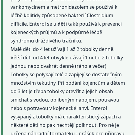
vankomycinem a metronidazolem se používá k
léčbě kolitidy způsobené bakterií Clostridium
difficile. Enterol se u
dětí
také používá k prevenci
kojeneckých průjmů a k podpůrné léčbě
syndromu dráždivého tračníku.
Malé děti do 4 let užívají 1 až 2 tobolky denně.
Větší děti od 4 let obvykle užívají 1 nebo 2 tobolky
jednou nebo dvakrát denně (ráno a večer).
Tobolky se polykají celé a zapíjejí se dostatečným
množstvím tekutiny. Při podání kojencům a dětem
do 3 let je třeba tobolky otevřít a jejich obsah
smíchat s vodou, oblíbeným nápojem, potravou
nebo s potravou v kojenecké lahvi. Enterol
vysypaný z tobolky má charakteristický zápach a
některé děti ho pak nechtějí polknout. Pro ně je
určena náhradní forma léku - prášek pro přípravu