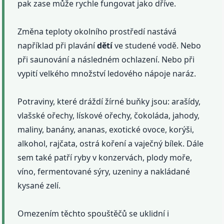
pak zase může rychle fungovat jako dříve.
Změna teploty okolního prostředí nastává
například při plavání
dětí
ve studené vodě. Nebo
při saunování a následném ochlazení. Nebo při
vypití velkého množství ledového nápoje naráz.
Potraviny, které dráždí žírné buňky jsou: arašídy,
vlašské ořechy, lískové ořechy, čokoláda, jahody,
maliny, banány, ananas, exotické ovoce, korýši,
alkohol, rajčata, ostrá koření a vaječný bílek. Dále
sem také patří ryby v konzervách, plody moře,
víno, fermentované sýry, uzeniny a nakládané
kysané zelí.
Omezením těchto spouštěčů se uklidní i