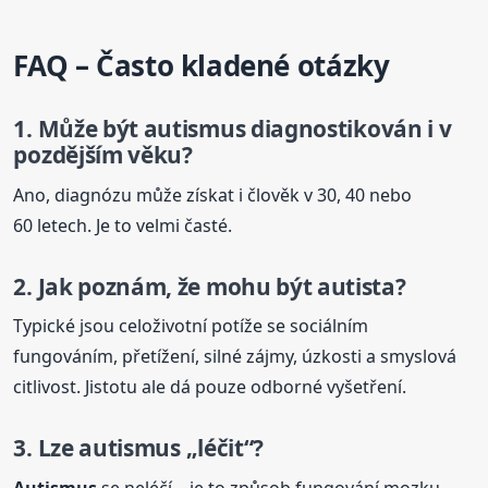
FAQ – Často kladené otázky
1. Může být
autismus
diagnostikován i v
pozdějším věku?
Ano, diagnózu může získat i člověk v 30, 40 nebo
60 letech. Je to velmi časté.
2. Jak poznám, že mohu být autista?
Typické jsou celoživotní potíže se sociálním
fungováním, přetížení, silné zájmy, úzkosti a smyslová
citlivost. Jistotu ale dá pouze odborné vyšetření.
3. Lze
autismus
„léčit“?
Autismus
se neléčí – je to způsob fungování mozku.