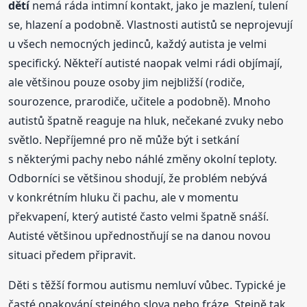
dětí
nemá ráda intimní kontakt, jako je mazlení, tulení
se, hlazení a podobně. Vlastnosti autistů se neprojevují
u všech nemocných jedinců, každý autista je velmi
specifický. Někteří autisté naopak velmi rádi objímají,
ale většinou pouze osoby jim nejbližší (rodiče,
sourozence, prarodiče, učitele a podobně). Mnoho
autistů špatně reaguje na hluk, nečekané zvuky nebo
světlo. Nepříjemné pro ně může být i setkání
s některými pachy nebo náhlé změny okolní teploty.
Odborníci se většinou shodují, že problém nebývá
v konkrétním hluku či pachu, ale v momentu
překvapení, který autisté často velmi špatně snáší.
Autisté většinou upřednostňují se na danou novou
situaci předem připravit.
Děti s těžší formou autismu nemluví vůbec. Typické je
časté opakování stejného slova nebo fráze. Stejně tak