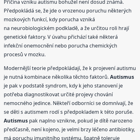
Příčina vzniku autismu bohužel není dosud známá.
Předpokládá se, že jde o vrozenou poruchu některých
mozkových funkcí, kdy porucha vzniká
na neurobiologickém podkladě, a že určitou roli hrají
genetické faktory. V úvahu přichází také některá
infekční onemocnění nebo porucha chemických
procesů v mozku.
Modernější teorie předpokládají, že k projevení autismu
je nutná kombinace několika těchto faktorů.
Autismus
je pak v podstatě syndrom, kdy k jeho stanovení je
potřeba diagnostikovat určité projevy chování
nemocného jedince. Někteří odborníci se domnívají, že
se děti s autismem rodí s předpokladem k této poruše.
Autismus
pak naplno vznikne, pokud je dítě narozeno
předčasně, není kojeno, je velmi brzy léčeno antibiotiky,
má poruchu imunitního systému, špatně toleruje