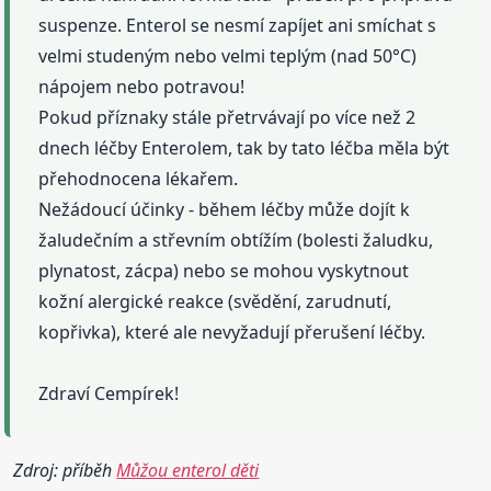
suspenze. Enterol se nesmí zapíjet ani smíchat s
velmi studeným nebo velmi teplým (nad 50°C)
nápojem nebo potravou!
Pokud příznaky stále přetrvávají po více než 2
dnech léčby Enterolem, tak by tato léčba měla být
přehodnocena lékařem.
Nežádoucí účinky - během léčby může dojít k
žaludečním a střevním obtížím (bolesti žaludku,
plynatost, zácpa) nebo se mohou vyskytnout
kožní alergické reakce (svědění, zarudnutí,
kopřivka), které ale nevyžadují přerušení léčby.
Zdraví Cempírek!
Zdroj: příběh
Můžou enterol děti