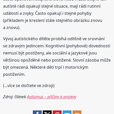
autisté rádi opakují stejné situace, mají rádi rutinní
události a zvyky. Často opakují i stejné pohyby
(příkladem je kreslení stále stejného obrázku znovu
a znovu).
Vývoj autistického dítěte probíhá odlišně ve srovnání
se zdravým jedincem. Kognitivní (pohybové) dovednosti
nemusí být postiženy, ale sociální a jazykové jsou
většinou opožděné nebo postižené. Slovní zásoba může
být omezená. Některé děti trpí i motorickým
postižením.
(...více se dočtete ve zdroji)
Zdroj: článek
Autismus – příčiny a projevy