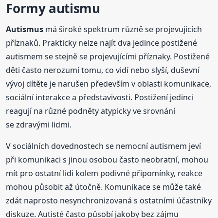
Formy autismu
Autismus
má široké spektrum různě se projevujících
příznaků. Prakticky nelze najít dva jedince postižené
autismem se stejně se projevujícími příznaky. Postižené
děti často nerozumí tomu, co vidí nebo slyší, duševní
vývoj dítěte je narušen především v oblasti komunikace,
sociální interakce a představivosti. Postižení jedinci
reagují na různé podněty atypicky ve srovnání
se zdravými lidmi.
V sociálních dovednostech se nemocní autismem jeví
při komunikaci s jinou osobou často neobratní, mohou
mít pro ostatní lidi kolem podivné připomínky, reakce
mohou působit až útočně. Komunikace se může také
zdát naprosto nesynchronizovaná s ostatními účastníky
diskuze. Autisté často působí jakoby bez zájmu