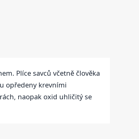
hem. Plíce savců včetně člověka
sou opředeny krevními
rách, naopak oxid uhličitý se