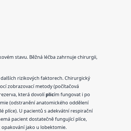
lkovém stavu. Běžná léčba zahrnuje chirurgii,
dalších rizikových faktorech. Chirurgický
mocí zobrazovací metody (počítačová
rezerva, která dovolí
plic
ím fungovat i po
omie (odstranění anatomického oddělení
 plíce). U pacientů s adekvátní respirační
emá pacient dostatečně fungující plíce,
it opakování jako u lobektomie.