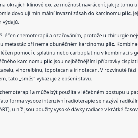
a okrajích klínové excize možnost navrácení, jak je tomu 
omie dovolují minimální invazní zásah do karcinomu
plic
, j
 výdajů.
ě léčen chemoterapií a ozařováním, protože u chirurgie ne
na u metastáz při nemalobuněčném karcinomu
plic
. Kombina
 léčen pomocí cisplatinu nebo carboplatinu v kombinaci s 
něčného karcinomu
plic
jsou nejběžnějšími přípravky cisplat
taxelu, vinorelbinu, topotecan a irinotecan. V rozvinuté 
, tato „směs“ vykazuje zlepšení stavu.
 s chemoterapií a může být použita v léčebném postupu u
Tato forma vysoce intenzivní radioterapie se nazývá radikál
RT), u níž jsou použity vysoké dávky radiace v krátké časov