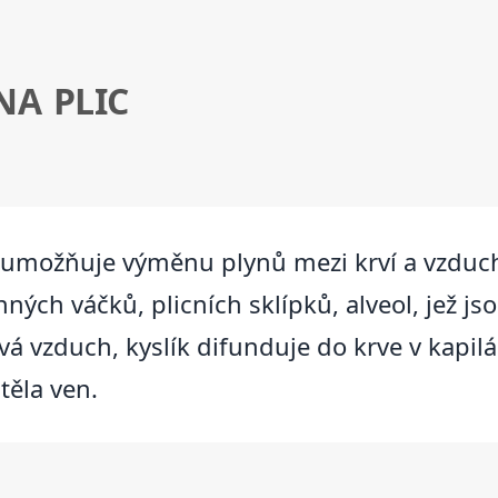
NA PLIC
ý umožňuje výměnu plynů mezi krví a vzduc
nných váčků, plicních sklípků, alveol, jež j
vá vzduch, kyslík difunduje do krve v kapilá
těla ven.