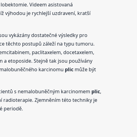
u lobektomie. Videem asistovaná
ejíž výhodou je rychlejší uzdravení, kratší
jsou vykázány dostatečné výsledky pro
ce těchto postupů záleží na typu tumoru.
gemcitabinem, paclitaxelem, docetaxelem,
in a etoposide. Stejně tak jsou používány
fázi malobuněčného karcinomu
plic
může být
 pacientů s nemalobuněčným karcinomem
plic
,
ní radioterapie. Zjemněním této techniky je
é periodě.