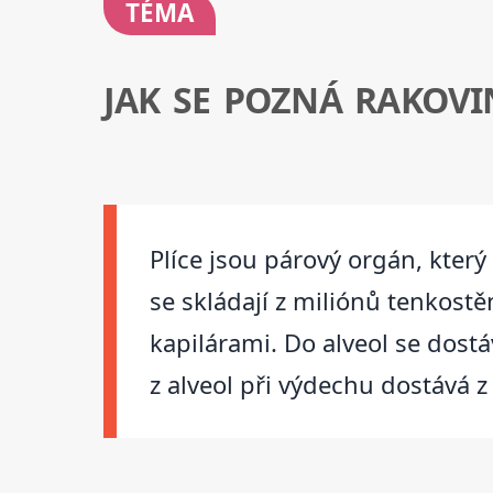
TÉMA
JAK SE POZNÁ RAKOVI
Plíce jsou párový orgán, kter
se skládají z miliónů tenkostě
kapilárami. Do alveol se dostá
z alveol při výdechu dostává z 