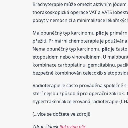
Brachyterapie může omezit aktivním jódem n
thorakoskopická operace VAT a VATS lobekt
pobyt v nemocnici a minimalizace lékařských
Malobuněčný typ karcinomu
plic
je primárn
přežití. Primární chemoterapie je používá
Nemalobuněčný typ karcinomu
plic
je často
etoposidem nebo vinorelbinem. U malobu
kombinace carboplatinu, gemcitabinu, pacli
bezpečně kombinován celecoxib s etoposidem
Radioterapie je často prováděna společně
kteří nejsou způsobilí pro operační zákrok. 
hyperfrakční akcelerovaná radioterapie (CHA
(...více se dočtete ve zdroji)
Zdroj: článek
Rakovina plic