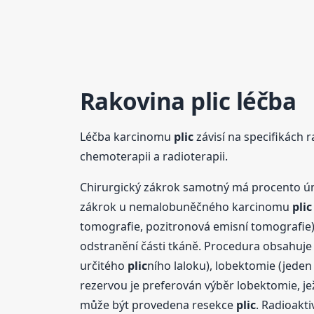
Rakovina
plic
léčba
Léčba karcinomu
plic
závisí na specifikách r
chemoterapii a radioterapii.
Chirurgický zákrok samotný má procento úmr
zákrok u nemalobuněčného karcinomu
plic
tomografie, pozitronová emisní tomografie).
odstranění části tkáně. Procedura obsahuje
určitého
plic
ního laloku), lobektomie (jeden
rezervou je preferován výběr lobektomie, je
může být provedena resekce
plic
. Radioakti