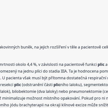
akovinných buněk, na jejich rozšíření v těle a pacientově ce
tnosti okolo 4,4 %, v závislosti na pacientově funkci
plic
a 
omezený na jednu plíci do stadia IIIA. Ta je hodnocena po
 U pacienta však musí být přítomna dostatečná respirační 
 resekci
plic
(odstranění části
plic
ního laloku), segmentekt
 lalok), bilobektomie (dva laloky) nebo pneumonektomie (celé
ž minimalizuje možnost místního opakování. Pokud pro ni n
vního jódu brachyterapii na okraji klínové excize může sníž