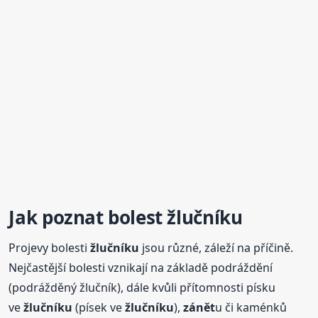
Jak poznat bolest
žlučníku
Projevy bolesti
žlučníku
jsou různé, záleží na příčině.
Nejčastější bolesti vznikají na základě podráždění
(podrážděný žlučník), dále kvůli přítomnosti písku
ve
žlučníku
(písek ve
žlučníku
),
zánět
u či kaménků