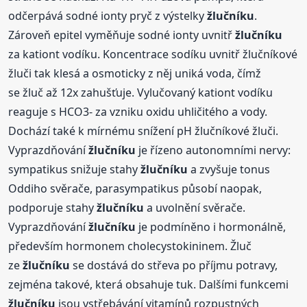
odčerpává sodné ionty pryč z výstelky
žlučníku
.
Zároveň epitel vyměňuje sodné ionty uvnitř
žlučníku
za kationt vodíku. Koncentrace sodíku uvnitř žlučníkové
žluči tak klesá a osmoticky z něj uniká voda, čímž
se žluč až 12x zahušťuje. Vylučovaný kationt vodíku
reaguje s HCO3- za vzniku oxidu uhličitého a vody.
Dochází také k mírnému snížení pH žlučníkové žluči.
Vyprazdňování
žlučníku
je řízeno autonomními nervy:
sympatikus snižuje stahy
žlučníku
a zvyšuje tonus
Oddiho svěrače, parasympatikus působí naopak,
podporuje stahy
žlučníku
a uvolnění svěrače.
Vyprazdňování
žlučníku
je podmíněno i hormonálně,
především hormonem cholecystokininem. Žluč
ze
žlučníku
se dostává do střeva po příjmu potravy,
zejména takové, která obsahuje tuk. Dalšími funkcemi
žlučníku
jsou vstřebávání vitamínů rozpustných