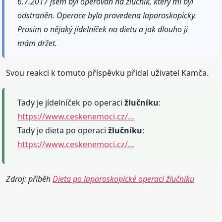
6.7.2017 jsem byl operován na žlučník, který mi byl
odstraněn. Operace byla provedena laparoskopicky.
Prosím o nějaký jídelníček na dietu a jak dlouho ji
mám držet.
Svou reakci k tomuto příspěvku přidal uživatel Kamča.
Tady je jídelníček po operaci
žlučníku
:
https://www.ceskenemoci.cz/…
Tady je dieta po operaci
žlučníku
:
https://www.ceskenemoci.cz/…
Zdroj: příběh
Dieta po laparoskopické operaci žlučníku