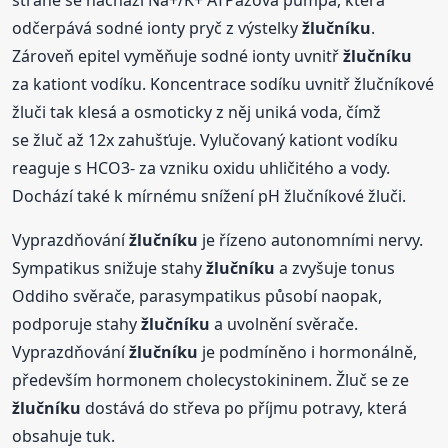
straně se nachází Na+/K+ ATPázová pumpa, která
odčerpává sodné ionty pryč z výstelky
žlučníku
.
Zároveň epitel vyměňuje sodné ionty uvnitř
žlučníku
za kationt vodíku. Koncentrace sodíku uvnitř žlučníkové
žluči tak klesá a osmoticky z něj uniká voda, čímž
se žluč až 12x zahušťuje. Vylučovaný kationt vodíku
reaguje s HCO3- za vzniku oxidu uhličitého a vody.
Dochází také k mírnému snížení pH žlučníkové žluči.
Vyprazdňování
žlučníku
je řízeno autonomními nervy.
Sympatikus snižuje stahy
žlučníku
a zvyšuje tonus
Oddiho svěrače, parasympatikus působí naopak,
podporuje stahy
žlučníku
a uvolnění svěrače.
Vyprazdňování
žlučníku
je podmíněno i hormonálně,
především hormonem cholecystokininem. Žluč se ze
žlučníku
dostává do střeva po příjmu potravy, která
obsahuje tuk.