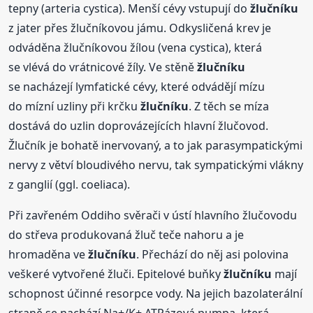
tepny (arteria cystica). Menší cévy vstupují do
žlučníku
z jater přes žlučníkovou jámu. Odkysličená krev je
odváděna žlučníkovou žílou (vena cystica), která
se vlévá do vrátnicové žíly. Ve stěně
žlučníku
se nacházejí lymfatické cévy, které odvádějí mízu
do mízní uzliny při krčku
žlučníku
. Z těch se míza
dostává do uzlin doprovázejících hlavní žlučovod.
Žlučník je bohatě inervovaný, a to jak parasympatickými
nervy z větví bloudivého nervu, tak sympatickými vlákny
z ganglií (ggl. coeliaca).
Při zavřeném Oddiho svěrači v ústí hlavního žlučovodu
do střeva produkovaná žluč teče nahoru a je
hromaděna ve
žlučníku
. Přechází do něj asi polovina
veškeré vytvořené žluči. Epitelové buňky
žlučníku
mají
schopnost účinné resorpce vody. Na jejich bazolaterální