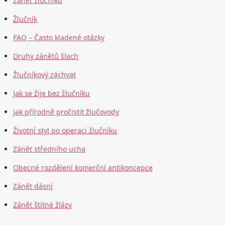
Zánět žlučníku
Žlučník
FAQ – Často kladené otázky
Druhy zánětů šlach
Žlučníkový záchvat
Jak se žije bez žlučníku
Jak přírodně pročistit žlučovody
Životní styl po operaci žlučníku
Zánět středního ucha
Obecné rozdělení komerční antikoncepce
Zánět dásní
Zánět štítné žlázy