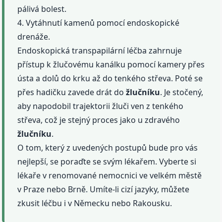
pálivá bolest.
4. Vytáhnutí kamenů pomocí endoskopické
drenáže.
Endoskopická transpapilární léčba zahrnuje
přístup k žlučovému kanálku pomocí kamery přes
ústa a dolů do krku až do tenkého střeva. Poté se
přes hadičku zavede drát do
žlučníku
. Je stočený,
aby napodobil trajektorii žluči ven z tenkého
střeva, což je stejný proces jako u zdravého
žlučníku
.
O tom, který z uvedených postupů bude pro vás
nejlepší, se poraďte se svým lékařem. Vyberte si
lékaře v renomované nemocnici ve velkém městě
v Praze nebo Brně. Umíte-li cizí jazyky, můžete
zkusit léčbu i v Německu nebo Rakousku.