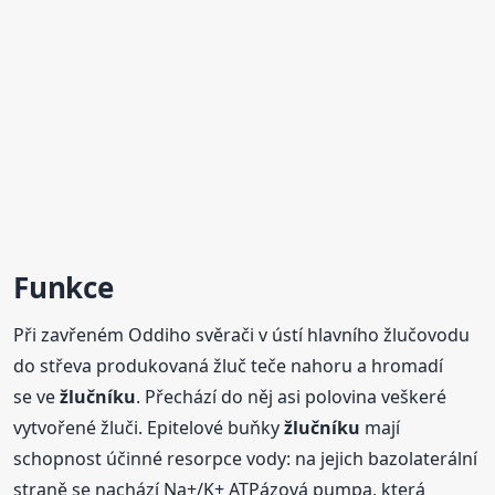
Funkce
Při zavřeném Oddiho svěrači v ústí hlavního žlučovodu
do střeva produkovaná žluč teče nahoru a hromadí
se ve
žlučníku
. Přechází do něj asi polovina veškeré
vytvořené žluči. Epitelové buňky
žlučníku
mají
schopnost účinné resorpce vody: na jejich bazolaterální
straně se nachází Na+/K+ ATPázová pumpa, která