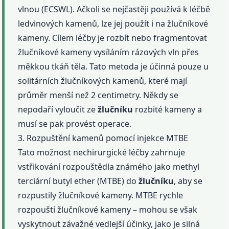
vlnou (ECSWL). Ačkoli se nejčastěji používá k léčbě
ledvinových kamenů, lze jej použít i na žlučníkové
kameny. Cílem léčby je rozbít nebo fragmentovat
žlučníkové kameny vysíláním rázových vln přes
měkkou tkáň těla. Tato metoda je účinná pouze u
solitárních žlučníkových kamenů, které mají
průměr menší než 2 centimetry. Někdy se
nepodaří vyloučit ze
žlučníku
rozbité kameny a
musí se pak provést operace.
3. Rozpuštění kamenů pomocí injekce MTBE
Tato možnost nechirurgické léčby zahrnuje
vstřikování rozpouštědla známého jako methyl
terciární butyl ether (MTBE) do
žlučníku
, aby se
rozpustily žlučníkové kameny. MTBE rychle
rozpouští žlučníkové kameny – mohou se však
vyskytnout závažné vedlejší účinky, jako je silná