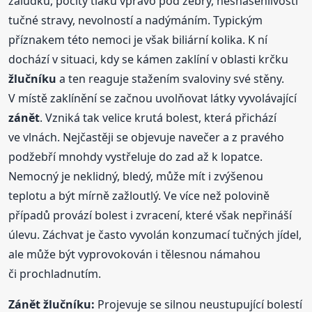
žaludku, pocity tlaku vpravo pod žebry, nesnášenlivostí
tučné stravy, nevolností a nadýmáním. Typickým
příznakem této nemoci je však biliární kolika. K ní
dochází v situaci, kdy se kámen zaklíní v oblasti krčku
žlučníku
a ten reaguje stažením svaloviny své stěny.
V místě zaklínění se začnou uvolňovat látky vyvolávající
zánět
. Vzniká tak velice krutá bolest, která přichází
ve vlnách. Nejčastěji se objevuje navečer a z pravého
podžebří mnohdy vystřeluje do zad až k lopatce.
Nemocný je neklidný, bledý, může mít i zvýšenou
teplotu a být mírně zažloutlý. Ve více než polovině
případů provází bolest i zvracení, které však nepřináší
úlevu. Záchvat je často vyvolán konzumací tučných jídel,
ale může být vyprovokován i tělesnou námahou
či prochladnutím.
Zánět
žlučníku
:
Projevuje se silnou neustupující bolestí