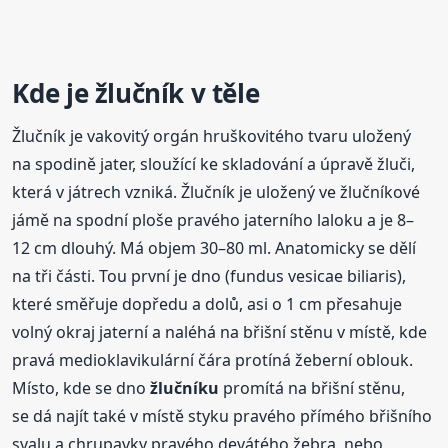
Kde je žlučník v těle
Žlučník je vakovitý orgán hruškovitého tvaru uložený
na spodině jater, sloužící ke skladování a úpravě žluči,
která v játrech vzniká. Žlučník je uložený ve žlučníkové
jámě na spodní ploše pravého jaterního laloku a je 8–
12 cm dlouhý. Má objem 30–80 ml. Anatomicky se dělí
na tři části. Tou první je dno (fundus vesicae biliaris),
které směřuje dopředu a dolů, asi o 1 cm přesahuje
volný okraj jaterní a naléhá na břišní stěnu v místě, kde
pravá medioklavikulární čára protíná žeberní oblouk.
Místo, kde se dno
žlučníku
promítá na břišní stěnu,
se dá najít také v místě styku pravého přímého břišního
svalu a chrupavky pravého devátého žebra, nebo