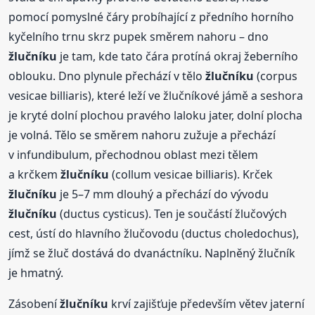
pomocí pomyslné čáry probíhající z předního horního
kyčelního trnu skrz pupek směrem nahoru – dno
žlučníku
je tam, kde tato čára protíná okraj žeberního
oblouku. Dno plynule přechází v tělo
žlučníku
(corpus
vesicae billiaris), které leží ve žlučníkové jámě a seshora
je kryté dolní plochou pravého laloku jater, dolní plocha
je volná. Tělo se směrem nahoru zužuje a přechází
v infundibulum, přechodnou oblast mezi tělem
a krčkem
žlučníku
(collum vesicae billiaris). Krček
žlučníku
je 5–7 mm dlouhý a přechází do vývodu
žlučníku
(ductus cysticus). Ten je součástí žlučových
cest, ústí do hlavního žlučovodu (ductus choledochus),
jímž se žluč dostává do dvanáctníku. Naplněný žlučník
je hmatný.
Zásobení
žlučníku
krví zajišťuje především větev jaterní