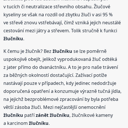
v tucích či neutralizace střevního obsahu. Žlučové
kyseliny se však na rozdíl od zbytku žluči v asi 95 %
ve střevě znovu vstřebávají, čímž vzniká jejich neustálé
cestování mezi játry a střevem. Tolik stručně k funkci
žlučníku
.
K čemu je žlučník? Bez
žlučníku
se lze poměrně
uspokojivě obejít, jelikož vyprodukovaná žluč odtéká
z jater přímo do dvanáctníku. A to je pro naše trávení
za běžných okolností dostačující. Zažívací potíže
nastávají pouze v případech, kdy jedinec nedodržuje
doporučená opatření a konzumuje výrazně tučná jídla,
na jejichž bezproblémové zpracování by byla potřeba
větší zásoba žluči. Mezi nejčastější onemocnění
žlučníku
patří
zánět
žlučníku
, žlučníkové kameny
a karcinom
žlučníku
.