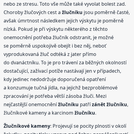
nebo ze stresu. Toto vše může také vyvolat bolest zad.
Choroby žlučových cest a
žlučníku
jsou poměrně časté,
avšak úmrtnost následkem jejich výskytu je poměrně
nízká. Pokud je při výskytu některého z těchto
onemocnění potřeba žlučník odstranit, je možné
se poměrně uspokojivě obejít i bez něj, neboť
vyprodukovaná žluč odtéká z jater přímo
do dvanáctníku. To je pro trávení za běžných okolností
dostačující, zažívací potíže nastávají jen v případech,
kdy jedinec nedodržuje doporučená opatření
a konzumuje tučná jídla, na jejichž bezproblémové
zpracování je potřeba větší zásoba žluči. Mezi
nejčastější onemocnění
žlučníku
patří
zánět
žlučníku
,
žlučníkové kameny a karcinom
žlučníku
.
Žlučníkové kameny
: Projevují se pocity plnosti v okolí