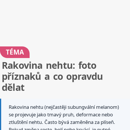
TÉMA
Rakovina nehtu: foto
příznaků a co opravdu
dělat
Rakovina nehtu (nejčastěji subungvální melanom)
se projevuje jako tmavý pruh, deformace nebo
ztluštění nehtu. Často bývá zaměněna za plíseň.
Pokud změna roste, bolí nebo krvácí, je nutné