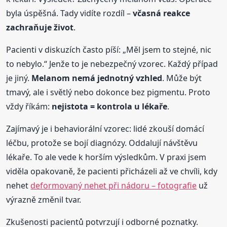
byla úspěšná. Tady vidíte rozdíl –
včasná reakce
zachraňuje život
.
Pacienti v diskuzích často píší: „Měl jsem to stejné, nic
to nebylo.“ Jenže to je nebezpečný vzorec. Každý případ
je jiný.
Melanom nemá jednotný vzhled
. Může být
tmavý, ale i světlý nebo dokonce bez pigmentu. Proto
vždy říkám:
nejistota = kontrola u lékaře
.
Zajímavý je i behaviorální vzorec: lidé zkouší domácí
léčbu, protože se bojí diagnózy. Oddalují návštěvu
lékaře. To ale vede k horším výsledkům. V praxi jsem
viděla opakovaně, že pacienti přicházeli až ve chvíli, kdy
nehet
deformovaný nehet při nádoru – fotografie
už
výrazně změnil tvar.
Zkušenosti pacientů potvrzují i odborné poznatky.