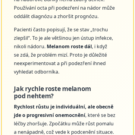
Používání octa při podezření na nádor může
oddálit diagnózu a zhoršit prognózu.
Pacienti často popisují, že se stav „trochu
zlepšil“. To je ale většinou jen ústup infekce,
nikoli nádoru.
Melanom roste dál
, i když
se zdá, že problém mizí. Proto je důležité
neexperimentovat a při podezření ihned
vyhledat odborníka.
Jak rychle roste melanom
pod nehtem?
Rychlost růstu je individuální, ale obecně
jde o progresivní onemocnění
, které se bez
léčby zhoršuje. Zpočátku může růst pomalu
a nenápadně, což vede k podcenění situace.