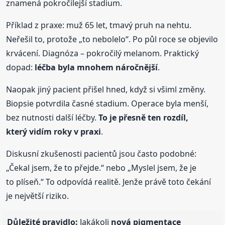
znamená pokročilejší stadium.
Příklad z praxe: muž 65 let, tmavý pruh na nehtu.
Neřešil to, protože „to nebolelo“. Po půl roce se objevilo
krvácení. Diagnóza – pokročilý melanom. Praktický
dopad:
léčba byla mnohem náročnější
.
Naopak jiný pacient přišel hned, když si všiml změny.
Biopsie potvrdila časné stadium. Operace byla menší,
bez nutnosti další léčby.
To je přesně ten rozdíl,
který vidím roky v praxi
.
Diskusní zkušenosti pacientů jsou často podobné:
„Čekal jsem, že to přejde.“ nebo „Myslel jsem, že je
to plíseň.“ To odpovídá realitě. Jenže právě toto čekání
je největší riziko.
Důležité pravidlo:
Jakákoli
nová pigmentace