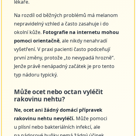
lékaře.
Na rozdíl od běžných problémů má melanom
nepravidelný vzhled a často zasahuje i do
okolní kůže.
Fotografie na internetu mohou
pomoci orientačně
, ale nikdy nenahradí
vyšetření. V praxi pacienti často podceňují
první změny, protože „to nevypadá hrozně“.
Jenže právě nenápadný začátek je pro tento
typ nádoru typický.
Může ocet nebo octan vyléčit
rakovinu nehtu?
Ne, ocet ani žádný domácí přípravek
rakovinu nehtu nevyléčí.
Může pomoci
u plísní nebo bakteriálních infekcí, ale
na nádorové buňky nemá žádný účinek.