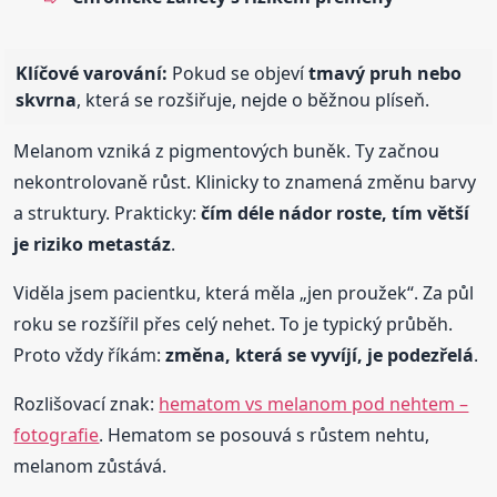
Klíčové varování:
Pokud se objeví
tmavý pruh nebo
skvrna
, která se rozšiřuje, nejde o běžnou plíseň.
Melanom vzniká z pigmentových buněk. Ty začnou
nekontrolovaně růst. Klinicky to znamená změnu barvy
a struktury. Prakticky:
čím déle nádor roste, tím větší
je riziko metastáz
.
Viděla jsem pacientku, která měla „jen proužek“. Za půl
roku se rozšířil přes celý nehet. To je typický průběh.
Proto vždy říkám:
změna, která se vyvíjí, je podezřelá
.
Rozlišovací znak:
hematom vs melanom pod nehtem –
fotografie
. Hematom se posouvá s růstem nehtu,
melanom zůstává.