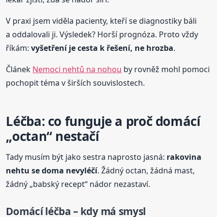
V praxi jsem viděla pacienty, kteří se diagnostiky báli
a oddalovali ji. Výsledek? Horší prognóza. Proto vždy
říkám:
vyšetření je cesta k řešení, ne hrozba
.
Článek
Nemoci nehtů na nohou
by rovněž mohl pomoci
pochopit téma v širších souvislostech.
Léčba: co funguje a proč domácí
„octan“ nestačí
Tady musím být jako sestra naprosto jasná:
rakovina
nehtu se doma nevyléčí
. Žádný octan, žádná mast,
žádný „babský recept“ nádor nezastaví.
Domácí léčba – kdy má smysl