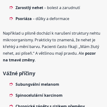
Zarostlý nehet
– bolest a zarudnutí
Psoriáza
– důlky a deformace
Například u plísně dochází k narušení struktury nehtu
mikroorganismy. Prakticky to znamená, že nehet je
křehký a mění barvu. Pacienti často říkají: „Mám žlutý
nehet, asi plíseň.“ A většinou mají pravdu. Ale
pozor
na tmavé změny
.
Vážné příčiny
Subungvální melanom
Spinocelulární karcinom
Chronické záněty s rizikem přeměny