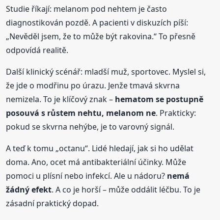
Studie říkají: melanom pod nehtem je často
diagnostikován pozdě. A pacienti v diskuzích píší:
„Nevěděl jsem, že to může být rakovina.“ To přesně
odpovídá realitě.
Další klinický scénář: mladší muž, sportovec. Myslel si,
že jde o modřinu po úrazu. Jenže tmavá skvrna
nemizela. To je klíčový znak –
hematom se postupně
posouvá s růstem nehtu, melanom ne
. Prakticky:
pokud se skvrna nehýbe, je to varovný signál.
A teď k tomu „octanu“. Lidé hledají, jak si ho udělat
doma. Ano, ocet má antibakteriální účinky. Může
pomoci u plísní nebo infekcí. Ale u nádoru?
nemá
žádný efekt
. A co je horší – může oddálit léčbu. To je
zásadní praktický dopad.