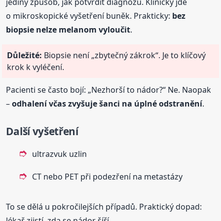
jediný způsob, jak potvrdit diagnózu. Klinicky jde
o mikroskopické vyšetření buněk. Prakticky:
bez
biopsie nelze melanom vyloučit
.
Důležité:
Biopsie není „zbytečný zákrok“. Je to klíčový
krok k vyléčení.
Pacienti se často bojí: „Nezhorší to nádor?“ Ne. Naopak
–
odhalení včas zvyšuje šanci na úplné odstranění
.
Další vyšetření
ultrazvuk uzlin
CT nebo PET při podezření na metastázy
To se dělá u pokročilejších případů. Praktický dopad:
lékař zjistí, zda se nádor šíří.