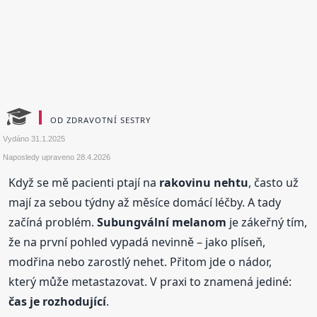
OD ZDRAVOTNÍ SESTRY
Vydáno
31.1.2025
Naposledy upraveno
28.4.2026
Když se mě pacienti ptají na
rakovinu nehtu
, často už
mají za sebou týdny až měsíce domácí léčby. A tady
začíná problém.
Subungvální melanom
je zákeřný tím,
že na první pohled vypadá nevinně – jako plíseň,
modřina nebo zarostlý nehet. Přitom jde o nádor,
který může metastazovat. V praxi to znamená jediné:
čas je rozhodující
.