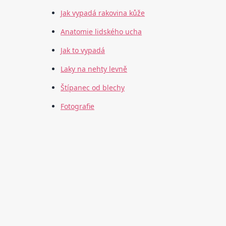
Jak vypadá rakovina kůže
Anatomie lidského ucha
Jak to vypadá
Laky na nehty levně
Štípanec od blechy
Fotografie