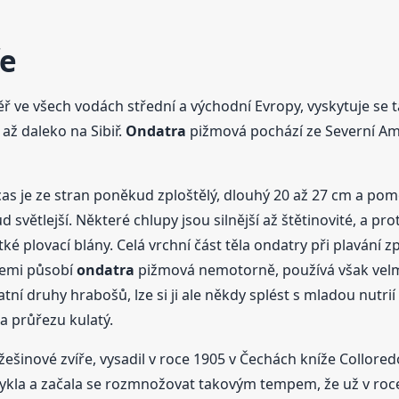
ře
 ve všech vodách střední a východní Evropy, vyskytuje se 
až daleko na Sibiř.
Ondatra
pižmová pochází ze Severní Am
cas je ze stran poněkud zploštělý, dlouhý 20 až 27 cm a pom
větlejší. Některé chlupy jsou silnější až štětinovité, a pr
 plovací blány. Celá vrchní část těla ondatry při plavání zp
zemi působí
ondatra
pižmová nemotorně, používá však velmi
tatní druhy hrabošů, lze si ji ale někdy splést s mladou nut
na průřezu kulatý.
šinové zvíře, vysadil v roce 1905 v Čechách kníže Collored
 zvykla a začala se rozmnožovat takovým tempem, že už v roc