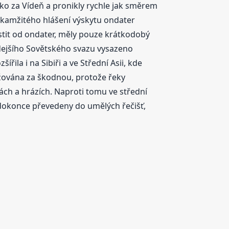
eko za Vídeň a pronikly rychle jak směrem
 okamžitého hlášení výskytu ondater
čistit od ondater, měly pouze krátkodobý
dejšího Sovětského svazu vysazeno
ířila i na Sibiři a ve Střední Asii, kde
ována za škodnou, protože řeky
ch a hrázích. Naproti tomu ve střední
 dokonce převedeny do umělých řečišť,