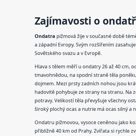
Zajímavosti o ondat
Ondatra
pižmová žije v současné době téměř
a západní Evropy. Svým rozšířením zasahuje 
Sovětského svazu a v Evropě.
Hlava s tělem měří u ondatry 26 až 40 cm, o
tmavohnědou, na spodní straně těla poněkud s
dojmem. Mezi prsty zadních nohou jsou krátké
hadovitě pohybuje ze strany na stranu. Na 
potravy. Velikostí těla převyšuje všechny os
široký plochý ocas a nutrie má ocas silný a 
Ondatru pižmovou, vysoce ceněnou jako kože
přibližně 40 km od Prahy. Zvířata si rychle