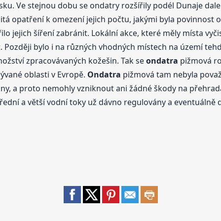
rsku. Ve stejnou dobu se ondatry rozšířily podél Dunaje dal
itá opatření k omezení jejich počtu, jakými byla povinnost
ilo jejich šíření zabránit. Lokální akce, které měly místa vy
. Později bylo i na různých vhodných místech na území teh
množství zpracovávaných kožešin. Tak se
ondatra
pižmová rozš
ývané oblasti v Evropě.
Ondatra
pižmová tam nebyla považ
ny, a proto nemohly vzniknout ani žádné škody na přehradá
třední a větší vodní toky už dávno regulovány a eventuálně