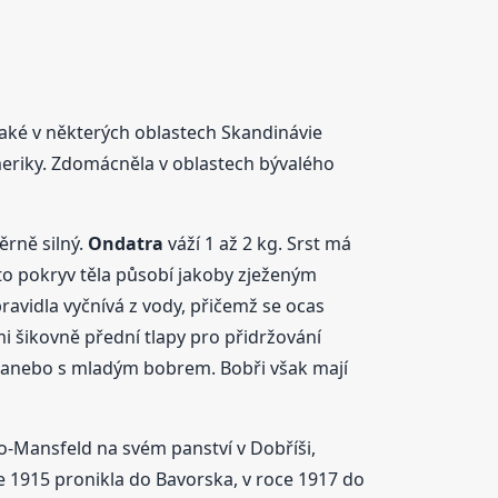
také v některých oblastech Skandinávie
eriky. Zdomácněla v oblastech bývalého
ěrně silný.
Ondatra
váží 1 až 2 kg. Srst má
oto pokryv těla působí jakoby zježeným
ravidla vyčnívá z vody, přičemž se ocas
 šikovně přední tlapy pro přidržování
rií anebo s mladým bobrem. Bobři však mají
o-Mansfeld na svém panství v Dobříši,
e 1915 pronikla do Bavorska, v roce 1917 do