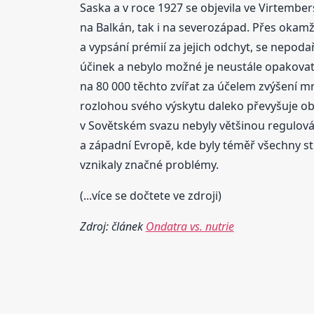
Saska a v roce 1927 se objevila ve Virtembe
na Balkán, tak i na severozápad. Přes okamž
a vypsání prémií za jejich odchyt, se nepodař
účinek a nebylo možné je neustále opakovat
na 80 000 těchto zvířat za účelem zvýšení 
rozlohou svého výskytu daleko převyšuje ob
v Sovětském svazu nebyly většinou regulová
a západní Evropě, kde byly téměř všechny s
vznikaly značné problémy.
(...více se dočtete ve zdroji)
Zdroj: článek
Ondatra vs. nutrie