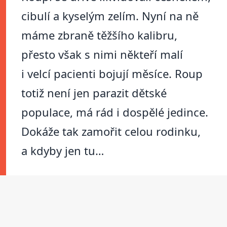
cibulí a kyselým zelím. Nyní na ně
máme zbraně těžšího kalibru,
přesto však s nimi někteří malí
i velcí pacienti bojují měsíce. Roup
totiž není jen parazit dětské
populace, má rád i dospělé jedince.
Dokáže tak zamořit celou rodinku,
a kdyby jen tu…