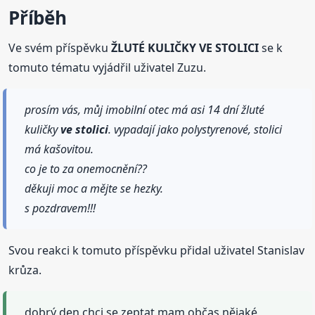
Příběh
Ve svém příspěvku
ŽLUTÉ KULIČKY VE STOLICI
se k
tomuto tématu vyjádřil uživatel Zuzu.
prosím vás, můj imobilní otec má asi 14 dní žluté
kuličky
ve stolici
. vypadají jako polystyrenové, stolici
má kašovitou.
co je to za onemocnění??
děkuji moc a mějte se hezky.
s pozdravem!!!
Svou reakci k tomuto příspěvku přidal uživatel Stanislav
krůza.
dobrý den,chci se zeptat mam občas nějaké