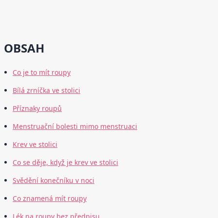
OBSAH
Co je to mít roupy
Bílá zrníčka ve stolici
Příznaky roupů
Menstruační bolesti mimo menstruaci
Krev ve stolici
Co se děje, když je krev ve stolici
Svědění konečníku v noci
Co znamená mít roupy
Lék na roupy bez předpisu