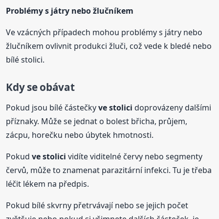
Problémy s játry nebo žlučníkem
Ve vzácných případech mohou problémy s játry nebo
žlučníkem ovlivnit produkci žluči, což vede k bledé nebo
bílé stolici.
Kdy se obávat
Pokud jsou bílé částečky
ve stolici
doprovázeny dalšími
příznaky. Může se jednat o bolest břicha, průjem,
zácpu, horečku nebo úbytek hmotnosti.
Pokud
ve stolici
vidíte viditelné červy nebo segmenty
červů, může to znamenat parazitární infekci. Tu je třeba
léčit lékem na předpis.
Pokud bílé skvrny přetrvávají nebo se jejich počet
zvětšuje nebo pokud si všimnete dalších částeček, je