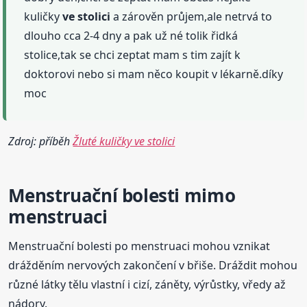
kuličky
ve stolici
a zárověn průjem,ale netrvá to
dlouho cca 2-4 dny a pak už né tolik řidká
stolice,tak se chci zeptat mam s tim zajít k
doktorovi nebo si mam něco koupit v lékarně.díky
moc
Zdroj: příběh
Žluté kuličky ve stolici
Menstruační bolesti mimo
menstruaci
Menstruační bolesti po menstruaci mohou vznikat
drážděním nervových zakončení v břiše. Dráždit mohou
různé látky tělu vlastní i cizí, záněty, výrůstky, vředy až
nádory.