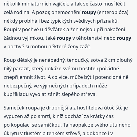
několik miniaturních vajíček, a tak se často musí léčit
celá rodina. A pozor, onemocnění
roupy
(enterobióza)
někdy probíhá i bez typických svědivých příznaků!
Roupi v pochvě u děvčátek a žen nejsou při nakažení
žádnou výjimkou, také
roupy
v těhotenství nebo
roupy
v pochvě si mohou některé ženy zažít.
Roup dětský je nenápadný, tenoučký, sotva 2 cm dlouhý
bílý parazit, který dokáže svému hostiteli pořádně
znepříjemnit život. A co více, může být i potencionálně
nebezpečný, ve výjimečných případech může
kupříkladu vyvolat zánět slepého střeva.
Sameček roupa je drobnější a z hostitelova útočiště je
vypuzen až po smrti, k níž dochází za krátký čas
po kopulaci se samičkou. Ta naopak ze svého útulného
úkrytu v tlustém a tenkém střevě, a dokonce i v