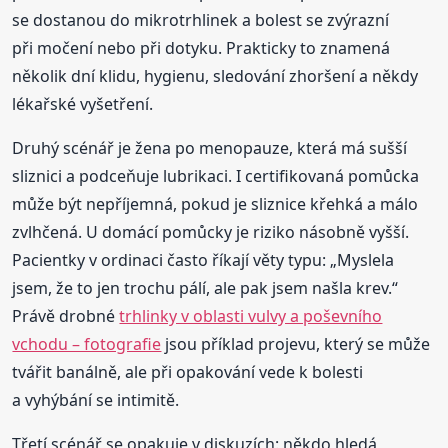
se dostanou do mikrotrhlinek a bolest se zvýrazní
při močení nebo při dotyku. Prakticky to znamená
několik dní klidu, hygienu, sledování zhoršení a někdy
lékařské vyšetření.
Druhý scénář je žena po menopauze, která má sušší
sliznici a podceňuje lubrikaci. I certifikovaná pomůcka
může být nepříjemná, pokud je sliznice křehká a málo
zvlhčená. U domácí pomůcky je riziko násobně vyšší.
Pacientky v ordinaci často říkají věty typu: „Myslela
jsem, že to jen trochu pálí, ale pak jsem našla krev.“
Právě drobné
trhlinky v oblasti vulvy a poševního
vchodu – fotografie
jsou příklad projevu, který se může
tvářit banálně, ale při opakování vede k bolesti
a vyhýbání se intimitě.
Třetí scénář se opakuje v diskuzích: někdo hledá