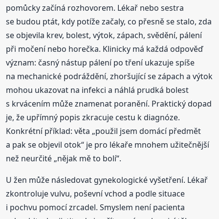
pomůcky začíná rozhovorem. Lékař nebo sestra
se budou ptát, kdy potíže začaly, co přesně se stalo, zda
se objevila krev, bolest, výtok, zápach, svědění, pálení
při močení nebo horečka. Klinicky má každá odpověď
význam: časný nástup pálení po tření ukazuje spíše
na mechanické podráždění, zhoršující se zápach a výtok
mohou ukazovat na infekci a náhlá prudká bolest
s krvácením může znamenat poranění. Praktický dopad
je, že upřímný popis zkracuje cestu k diagnóze.
Konkrétní příklad: věta „použil jsem domácí předmět
a pak se objevil otok“ je pro lékaře mnohem užitečnější
než neurčité „nějak mě to bolí“.
U žen může následovat gynekologické vyšetření. Lékař
zkontroluje vulvu, poševní vchod a podle situace
i pochvu pomocí zrcadel. Smyslem není pacienta