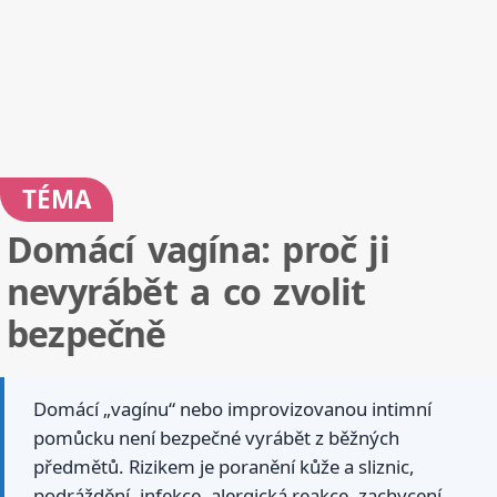
TÉMA
Domácí vagína: proč ji
nevyrábět a co zvolit
bezpečně
Domácí „vagínu“ nebo improvizovanou intimní
pomůcku není bezpečné vyrábět z běžných
předmětů. Rizikem je poranění kůže a sliznic,
podráždění, infekce, alergická reakce, zachycení