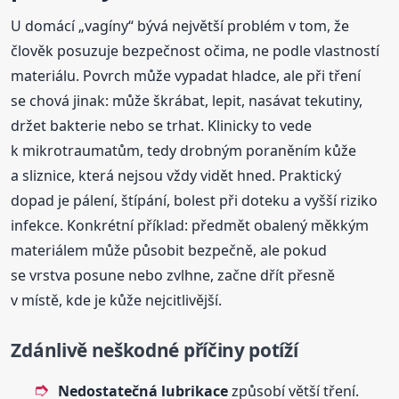
U domácí „vagíny“ bývá největší problém v tom, že
člověk posuzuje bezpečnost očima, ne podle vlastností
materiálu. Povrch může vypadat hladce, ale při tření
se chová jinak: může škrábat, lepit, nasávat tekutiny,
držet bakterie nebo se trhat. Klinicky to vede
k mikrotraumatům, tedy drobným poraněním kůže
a sliznice, která nejsou vždy vidět hned. Praktický
dopad je pálení, štípání, bolest při doteku a vyšší riziko
infekce. Konkrétní příklad: předmět obalený měkkým
materiálem může působit bezpečně, ale pokud
se vrstva posune nebo zvlhne, začne dřít přesně
v místě, kde je kůže nejcitlivější.
Zdánlivě neškodné příčiny potíží
Nedostatečná lubrikace
způsobí větší tření.