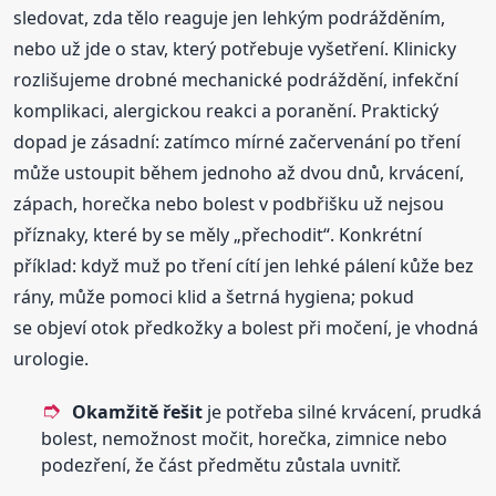
sledovat, zda tělo reaguje jen lehkým podrážděním,
nebo už jde o stav, který potřebuje vyšetření. Klinicky
rozlišujeme drobné mechanické podráždění, infekční
komplikaci, alergickou reakci a poranění. Praktický
dopad je zásadní: zatímco mírné začervenání po tření
může ustoupit během jednoho až dvou dnů, krvácení,
zápach, horečka nebo bolest v podbřišku už nejsou
příznaky, které by se měly „přechodit“. Konkrétní
příklad: když muž po tření cítí jen lehké pálení kůže bez
rány, může pomoci klid a šetrná hygiena; pokud
se objeví otok předkožky a bolest při močení, je vhodná
urologie.
Okamžitě řešit
je potřeba silné krvácení, prudká
bolest, nemožnost močit, horečka, zimnice nebo
podezření, že část předmětu zůstala uvnitř.