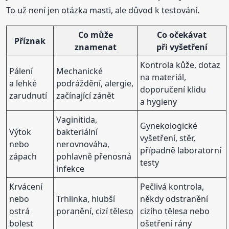
To už není jen otázka masti, ale důvod k testování.
Co může
Co očekávat
Příznak
znamenat
při vyšetření
Kontrola kůže, dotaz
Pálení
Mechanické
na materiál,
a lehké
podráždění, alergie,
doporučení klidu
zarudnutí
začínající zánět
a hygieny
Vaginitida,
Gynekologické
Výtok
bakteriální
vyšetření, stěr,
nebo
nerovnováha,
případně laboratorní
zápach
pohlavně přenosná
testy
infekce
Krvácení
Pečlivá kontrola,
nebo
Trhlinka, hlubší
někdy odstranění
ostrá
poranění, cizí těleso
cizího tělesa nebo
bolest
ošetření rány