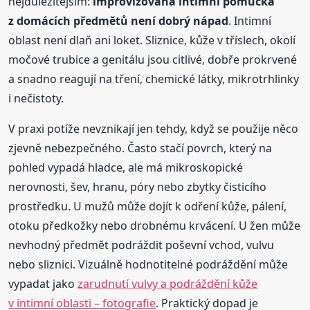
nejdůležitějším:
improvizovaná intimní pomůcka
z domácích předmětů není dobrý nápad
. Intimní
oblast není dlaň ani loket. Sliznice, kůže v tříslech, okolí
močové trubice a genitálu jsou citlivé, dobře prokrvené
a snadno reagují na tření, chemické látky, mikrotrhlinky
i nečistoty.
V praxi potíže nevznikají jen tehdy, když se použije něco
zjevně nebezpečného. Často stačí povrch, který na
pohled vypadá hladce, ale má mikroskopické
nerovnosti, šev, hranu, póry nebo zbytky čisticího
prostředku. U mužů může dojít k odření kůže, pálení,
otoku předkožky nebo drobnému krvácení. U žen může
nevhodný předmět podráždit poševní vchod, vulvu
nebo sliznici. Vizuálně hodnotitelné podráždění může
vypadat jako
zarudnutí vulvy a podráždění kůže
v intimní oblasti – fotografie
. Praktický dopad je