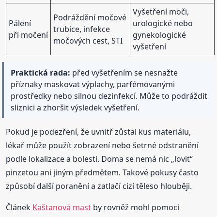
Vyšetření moči,
Podráždění močové
Pálení
urologické nebo
trubice, infekce
při močení
gynekologické
močových cest, STI
vyšetření
Praktická rada:
před vyšetřením se nesnažte
příznaky maskovat výplachy, parfémovanými
prostředky nebo silnou dezinfekcí. Může to podráždit
sliznici a zhoršit výsledek vyšetření.
Pokud je podezření, že uvnitř zůstal kus materiálu,
lékař může použít zobrazení nebo šetrné odstranění
podle lokalizace a bolesti. Doma se nemá nic „lovit“
pinzetou ani jiným předmětem. Takové pokusy často
způsobí další poranění a zatlačí cizí těleso hlouběji.
Článek
Kaštanová mast
by rovněž mohl pomoci