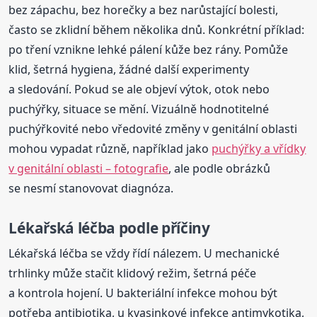
bez zápachu, bez horečky a bez narůstající bolesti,
často se zklidní během několika dnů. Konkrétní příklad:
po tření vznikne lehké pálení kůže bez rány. Pomůže
klid, šetrná hygiena, žádné další experimenty
a sledování. Pokud se ale objeví výtok, otok nebo
puchýřky, situace se mění. Vizuálně hodnotitelné
puchýřkovité nebo vředovité změny v genitální oblasti
mohou vypadat různě, například jako
puchýřky a vřídky
v genitální oblasti – fotografie
, ale podle obrázků
se nesmí stanovovat diagnóza.
Lékařská léčba podle příčiny
Lékařská léčba se vždy řídí nálezem. U mechanické
trhlinky může stačit klidový režim, šetrná péče
a kontrola hojení. U bakteriální infekce mohou být
potřeba antibiotika, u kvasinkové infekce antimykotika,