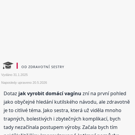
OD ZDRAVOTNÍ SESTRY
Vydáno
31.1.2025
Naposledy upraveno
20.5.2026
Dotaz
jak vyrobit domácí vagínu
zní na první pohled
jako obyčejné hledání kutilského návodu, ale zdravotně
je to citlivé téma. Jako sestra, která už viděla mnoho
trapných, bolestivých i zbytečných komplikací, bych
tady nezačínala postupem výroby. Začala bych tím