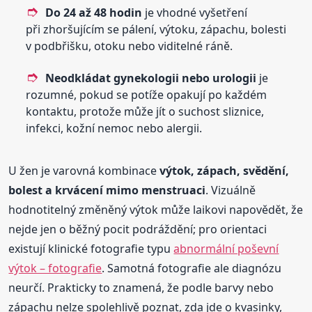
Do 24 až 48 hodin
je vhodné vyšetření
při zhoršujícím se pálení, výtoku, zápachu, bolesti
v podbřišku, otoku nebo viditelné ráně.
Neodkládat gynekologii nebo urologii
je
rozumné, pokud se potíže opakují po každém
kontaktu, protože může jít o suchost sliznice,
infekci, kožní nemoc nebo alergii.
U žen je varovná kombinace
výtok, zápach, svědění,
bolest a krvácení mimo menstruaci
. Vizuálně
hodnotitelný změněný výtok může laikovi napovědět, že
nejde jen o běžný pocit podráždění; pro orientaci
existují klinické fotografie typu
abnormální poševní
výtok – fotografie
. Samotná fotografie ale diagnózu
neurčí. Prakticky to znamená, že podle barvy nebo
zápachu nelze spolehlivě poznat, zda jde o kvasinky,