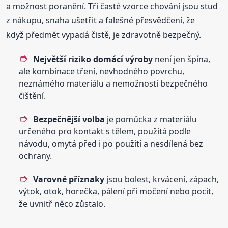
a možnost poranění. Tři časté vzorce chování jsou stud
z nákupu, snaha ušetřit a falešné přesvědčení, že
když předmět vypadá čistě, je zdravotně bezpečný.
Největší riziko domácí výroby
není jen špína,
ale kombinace tření, nevhodného povrchu,
neznámého materiálu a nemožnosti bezpečného
čištění.
Bezpečnější volba
je pomůcka z materiálu
určeného pro kontakt s tělem, použitá podle
návodu, omytá před i po použití a nesdílená bez
ochrany.
Varovné příznaky
jsou bolest, krvácení, zápach,
výtok, otok, horečka, pálení při močení nebo pocit,
že uvnitř něco zůstalo.