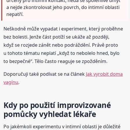
určený pro intimní kontakt, nedá se spolehlivě umýt
a nejde zkontrolovat jeho povrch, do intimní oblasti
nepatří.
Neškodně může vypadat i experiment, který proběhne
bez bolesti. Jenže část potíží se ukáže až později,
když se rozjede zánět nebo podráždění. Právě proto
u tohoto tématu neplatí „když to nebolelo hned, bylo
to bezpečné“. Tělo často reaguje se zpožděním.
Doporučuji také podívat se na článek
Jak vyrobit doma
vagínu
.
Kdy po použití improvizované
pomůcky vyhledat lékaře
Po jakémkoli experimentu v intimní oblasti je důležité