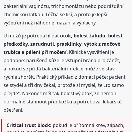
bakteriální vaginózu, trichomoniázu nebo podráždění
chemickou látkou. Léčba se liší, a proto je lepší
vyšetření než náhodné mazání a výplachy.
U mužů je potřeba hlídat
otok, bolest žaludu, bolest
předkožky, zarudnutí, prasklinky, výtok z močové
trubice a pálení při močení
. Klinické vysvětlení je
podobné: narušená kůže je vstupní brána pro zánět,
a pokud se přidá bakteriální infekce, může se stav
rychle zhoršit. Praktický příklad z domácí péče: pacient
se styděl a tři dny čekal, protože si myslel, že „to samo
přejde“. Nakonec měl tak bolestivý otok, že nemohl
normálně stáhnout předkožku a potřeboval lékařské
ošetření.
Critical trust block:
pokud je přítomná krev, zápach,