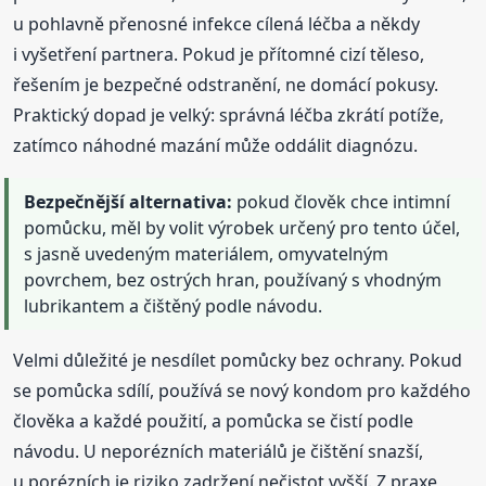
u pohlavně přenosné infekce cílená léčba a někdy
i vyšetření partnera. Pokud je přítomné cizí těleso,
řešením je bezpečné odstranění, ne domácí pokusy.
Praktický dopad je velký: správná léčba zkrátí potíže,
zatímco náhodné mazání může oddálit diagnózu.
Bezpečnější alternativa:
pokud člověk chce intimní
pomůcku, měl by volit výrobek určený pro tento účel,
s jasně uvedeným materiálem, omyvatelným
povrchem, bez ostrých hran, používaný s vhodným
lubrikantem a čištěný podle návodu.
Velmi důležité je nesdílet pomůcky bez ochrany. Pokud
se pomůcka sdílí, používá se nový kondom pro každého
člověka a každé použití, a pomůcka se čistí podle
návodu. U neporézních materiálů je čištění snazší,
u porézních je riziko zadržení nečistot vyšší. Z praxe