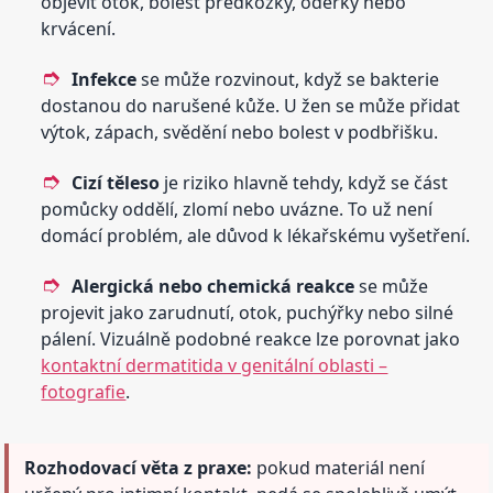
objevit otok, bolest předkožky, oděrky nebo
krvácení.
Infekce
se může rozvinout, když se bakterie
dostanou do narušené kůže. U žen se může přidat
výtok, zápach, svědění nebo bolest v podbřišku.
Cizí těleso
je riziko hlavně tehdy, když se část
pomůcky oddělí, zlomí nebo uvázne. To už není
domácí problém, ale důvod k lékařskému vyšetření.
Alergická nebo chemická reakce
se může
projevit jako zarudnutí, otok, puchýřky nebo silné
pálení. Vizuálně podobné reakce lze porovnat jako
kontaktní dermatitida v genitální oblasti –
fotografie
.
Rozhodovací věta z praxe:
pokud materiál není