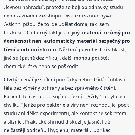
„levnou náhradu“, protože se bojí objednávky, studu
nebo záznamu v e-shopu. Diskuzní vzorec bývá:
„Všichni píšou, že to jde udělat doma, tak jsem
to zkusil.“ Odborný fakt je ale jiný:
materiál určený pro
domácnost není automaticky materiál bezpečný pro
tření o intimní sliznici
. Některé povrchy drží vlhkost,
jiné se špatně dezinfikují, další mohou pouštět
chemické látky nebo se poškodit.
Čtvrtý scénář je sdílení pomůcky nebo střídání oblastí
těla bez výměny ochrany a bez správného čištění.
Pacienti to často popisují nepřesně: „Vždyť to bylo jen
chvilku.“ Jenže pro bakterie a viry není rozhodující pocit
studu ani délka experimentu, ale kontakt se sekretem
a sliznicí. Praktické shrnutí diskuzí je jasné: lidé
nejčastěji podceňují hygienu, materiál, lubrikaci