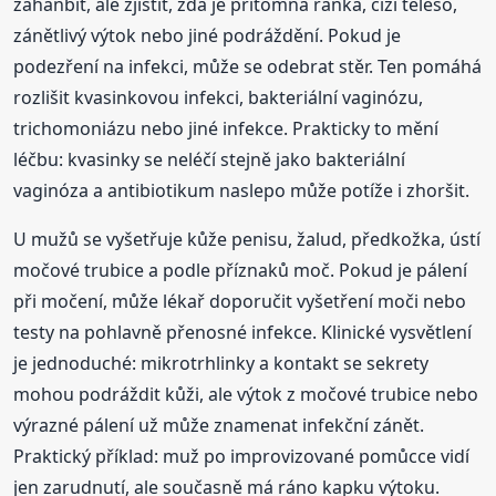
zahanbit, ale zjistit, zda je přítomná ranka, cizí těleso,
zánětlivý výtok nebo jiné podráždění. Pokud je
podezření na infekci, může se odebrat stěr. Ten pomáhá
rozlišit kvasinkovou infekci, bakteriální vaginózu,
trichomoniázu nebo jiné infekce. Prakticky to mění
léčbu: kvasinky se neléčí stejně jako bakteriální
vaginóza a antibiotikum naslepo může potíže i zhoršit.
U mužů se vyšetřuje kůže penisu, žalud, předkožka, ústí
močové trubice a podle příznaků moč. Pokud je pálení
při močení, může lékař doporučit vyšetření moči nebo
testy na pohlavně přenosné infekce. Klinické vysvětlení
je jednoduché: mikrotrhlinky a kontakt se sekrety
mohou podráždit kůži, ale výtok z močové trubice nebo
výrazné pálení už může znamenat infekční zánět.
Praktický příklad: muž po improvizované pomůcce vidí
jen zarudnutí, ale současně má ráno kapku výtoku.