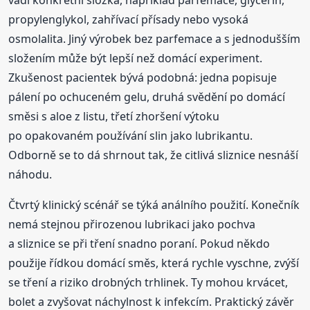
propylenglykol, zahřívací přísady nebo vysoká
osmolalita. Jiný výrobek bez parfemace a s jednodušším
složením může být lepší než domácí experiment.
Zkušenost pacientek bývá podobná: jedna popisuje
pálení po ochuceném gelu, druhá svědění po domácí
směsi s aloe z listu, třetí zhoršení výtoku
po opakovaném používání slin jako lubrikantu.
Odborně se to dá shrnout tak, že citlivá sliznice nesnáší
náhodu.
Čtvrtý klinický scénář se týká análního použití. Konečník
nemá stejnou přirozenou lubrikaci jako pochva
a sliznice se při tření snadno poraní. Pokud někdo
použije řídkou domácí směs, která rychle vyschne, zvýší
se tření a riziko drobných trhlinek. Ty mohou krvácet,
bolet a zvyšovat náchylnost k infekcím. Praktický závěr