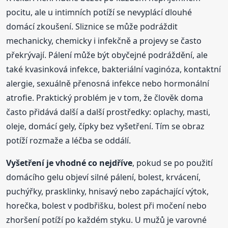
pocitu, ale u intimních potíží se nevyplácí dlouhé
domácí zkoušení. Sliznice se může podráždit
mechanicky, chemicky i infekčně a projevy se často
překrývají. Pálení může být obyčejné podráždění, ale
také kvasinková infekce, bakteriální vaginóza, kontaktní
alergie, sexuálně přenosná infekce nebo hormonální
atrofie. Praktický problém je v tom, že člověk doma
často přidává další a další prostředky: oplachy, masti,
oleje, domácí gely, čípky bez vyšetření. Tím se obraz
potíží rozmaže a léčba se oddálí.
Vyšetření je vhodné co nejdříve
, pokud se po použití
domácího gelu objeví silné pálení, bolest, krvácení,
puchýřky, prasklinky, hnisavý nebo zapáchající výtok,
horečka, bolest v podbřišku, bolest při močení nebo
zhoršení potíží po každém styku. U mužů je varovné