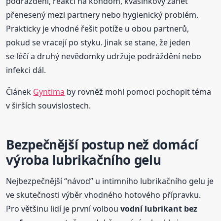
podráždění, reakci na kondom, kvasinkový zánět
přenesený mezi partnery nebo hygienický problém.
Prakticky je vhodné řešit potíže u obou partnerů,
pokud se vracejí po styku. Jinak se stane, že jeden
se léčí a druhý nevědomky udržuje podráždění nebo
infekci dál.
Článek
Gyntima
by rovněž mohl pomoci pochopit téma
v širších souvislostech.
Bezpečnější postup než domácí
výroba lubrikačního gelu
Nejbezpečnější “návod” u intimního lubrikačního gelu je
ve skutečnosti výběr vhodného hotového přípravku.
Pro většinu lidí je první volbou
vodní lubrikant bez