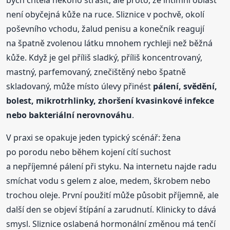
není obyčejná kůže na ruce. Sliznice v pochvě, okolí
poševního vchodu, žalud penisu a konečník reagují
na špatně zvolenou látku mnohem rychleji než běžná
kůže. Když je gel příliš sladký, příliš koncentrovaný,
mastný, parfemovaný, znečištěný nebo špatně
skladovaný, může místo úlevy přinést
pálení, svědění,
bolest, mikrotrhlinky, zhoršení kvasinkové infekce
nebo bakteriální nerovnováhu
.
V praxi se opakuje jeden typický scénář: žena
po porodu nebo během kojení cítí suchost
a nepříjemné pálení při styku. Na internetu najde radu
smíchat vodu s gelem z aloe, medem, škrobem nebo
trochou oleje. První použití může působit příjemně, ale
další den se objeví štípání a zarudnutí. Klinicky to dává
smysl. Sliznice oslabená hormonální změnou má tenčí