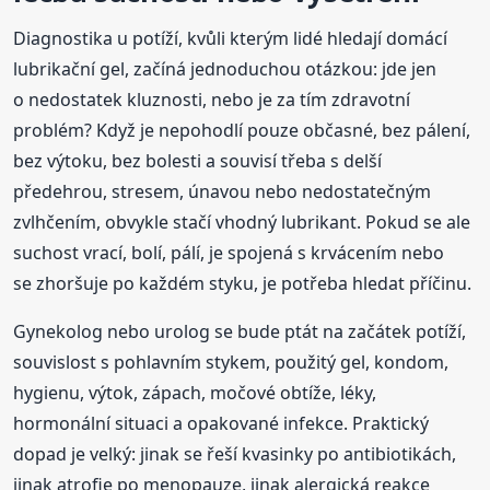
Diagnostika u potíží, kvůli kterým lidé hledají domácí
lubrikační gel, začíná jednoduchou otázkou: jde jen
o nedostatek kluznosti, nebo je za tím zdravotní
problém? Když je nepohodlí pouze občasné, bez pálení,
bez výtoku, bez bolesti a souvisí třeba s delší
předehrou, stresem, únavou nebo nedostatečným
zvlhčením, obvykle stačí vhodný lubrikant. Pokud se ale
suchost vrací, bolí, pálí, je spojená s krvácením nebo
se zhoršuje po každém styku, je potřeba hledat příčinu.
Gynekolog nebo urolog se bude ptát na začátek potíží,
souvislost s pohlavním stykem, použitý gel, kondom,
hygienu, výtok, zápach, močové obtíže, léky,
hormonální situaci a opakované infekce. Praktický
dopad je velký: jinak se řeší kvasinky po antibiotikách,
jinak atrofie po menopauze, jinak alergická reakce