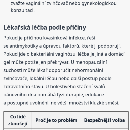
zvažte vaginální zvlhčovač nebo gynekologickou
konzultaci.
Lékařská léčba podle příčiny
Pokud je příčinou kvasinková infekce, řeší
se antimykotiky a úpravou faktorů, které ji podporují.
Pokud jde o bakteriální vaginózu, léčba je jiná a domácí
gel může potíže jen překrývat. U menopauzální
suchosti může lékař doporučit nehormonální
zvlhčovače, lokální léčbu nebo další postup podle
zdravotního stavu. U bolestivého stažení svalů
pánevního dna pomáhá fyzioterapie, edukace
a postupné uvolnění, ne větší množství kluzké směsi.
Co lidé
Proč je to problém
Bezpečnější volba
zkoušejí