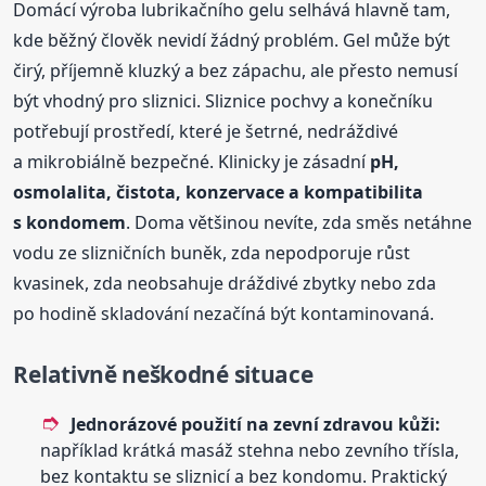
Domácí výroba lubrikačního gelu selhává hlavně tam,
kde běžný člověk nevidí žádný problém. Gel může být
čirý, příjemně kluzký a bez zápachu, ale přesto nemusí
být vhodný pro sliznici. Sliznice pochvy a konečníku
potřebují prostředí, které je šetrné, nedráždivé
a mikrobiálně bezpečné. Klinicky je zásadní
pH,
osmolalita, čistota, konzervace a kompatibilita
s kondomem
. Doma většinou nevíte, zda směs netáhne
vodu ze slizničních buněk, zda nepodporuje růst
kvasinek, zda neobsahuje dráždivé zbytky nebo zda
po hodině skladování nezačíná být kontaminovaná.
Relativně neškodné situace
Jednorázové použití na zevní zdravou kůži:
například krátká masáž stehna nebo zevního třísla,
bez kontaktu se sliznicí a bez kondomu. Praktický