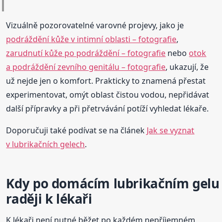
Vizuálně pozorovatelné varovné projevy, jako je
podráždění kůže v intimní oblasti – fotografie
,
zarudnutí kůže po podráždění – fotografie
nebo
otok
a podráždění zevního genitálu – fotografie
, ukazují, že
už nejde jen o komfort. Prakticky to znamená přestat
experimentovat, omýt oblast čistou vodou, nepřidávat
další přípravky a při přetrvávání potíží vyhledat lékaře.
Doporučuji také podívat se na článek
Jak se vyznat
v lubrikačních gelech
.
Kdy po domácím lubrikačním gelu
raději k lékaři
K lékaři není nutné běžet po každém nepříjemném