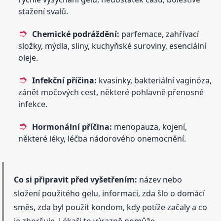
stažení svalů.
Chemické podráždění:
parfemace, zahřívací
složky, mýdla, sliny, kuchyňské suroviny, esenciální
oleje.
Infekční příčina:
kvasinky, bakteriální vaginóza,
zánět močových cest, některé pohlavně přenosné
infekce.
Hormonální příčina:
menopauza, kojení,
některé léky, léčba nádorového onemocnění.
Co si připravit před vyšetřením:
název nebo
složení použitého gelu, informaci, zda šlo o domácí
směs, zda byl použit kondom, kdy potíže začaly a co
je zhoršuje. Lékaři to výrazně pomůže.