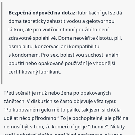
Bezpečná odpověď na dotaz:
lubrikační gel se dá
doma teoreticky zahustit vodou a gelotvornou
látkou, ale pro vnitřní intimní použití to není
zdravotně spolehlivé. Doma neověříte čistotu, pH,
osmolalitu, konzervaci ani kompatibilitu
s kondomem. Pro sex, bolestivou suchost, anální
použití nebo opakované používání je vhodnější
certifikovaný lubrikant.
Třetí scénář je muž nebo žena po opakovaných
zánětech. V diskuzích se často objevuje věta typu:
“Po kupovaném gelu mě to pálilo, tak jsem si chtěla
udělat něco přírodního.” To je pochopitelné, ale příčina
nemusí být v tom, že komerční gel je “chemie”. Někdy
vadí konkrétní složka, například parfemace, glycerin,