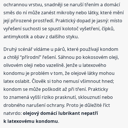
ochrannou vrstvu, snadněji se naruší třením a domácí
směs do ní může zanést mikroby nebo látky, které mění
její přirozené prostředí. Praktický dopad je jasný: místo
vyřešení suchosti se spustí kolotoč vyšetření, čípků,
antimykotik a obav z dalšího styku.
Druhý scénář vídáme u párů, které používají kondom
a chtějí “přírodní” řešení. Sáhnou po kokosovém oleji,
olivovém oleji nebo vazelíně. Jenže u latexového
kondomu je problém v tom, že olejové látky mohou
latex oslabit. Člověk si toho nemusí všimnout hned;
kondom se může poškodit až při tření. Prakticky
to znamená vyšší riziko prasknutí, sklouznutí nebo
drobného narušení ochrany. Proto je důležité říct
natvrdo:
olejový domácí lubrikant nepatří
k latexovému kondomu
.