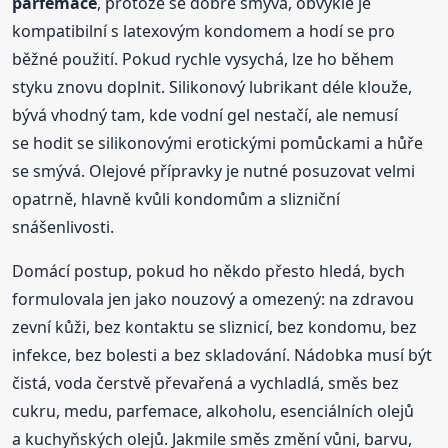
parfemace
, protože se dobře smývá, obvykle je
kompatibilní s latexovým kondomem a hodí se pro
běžné použití. Pokud rychle vysychá, lze ho během
styku znovu doplnit. Silikonový lubrikant déle klouže,
bývá vhodný tam, kde vodní gel nestačí, ale nemusí
se hodit se silikonovými erotickými pomůckami a hůře
se smývá. Olejové přípravky je nutné posuzovat velmi
opatrně, hlavně kvůli kondomům a slizniční
snášenlivosti.
Domácí postup, pokud ho někdo přesto hledá, bych
formulovala jen jako nouzový a omezený: na zdravou
zevní kůži, bez kontaktu se sliznicí, bez kondomu, bez
infekce, bez bolesti a bez skladování. Nádobka musí být
čistá, voda čerstvě převařená a vychladlá, směs bez
cukru, medu, parfemace, alkoholu, esenciálních olejů
a kuchyňských olejů. Jakmile směs změní vůni, barvu,