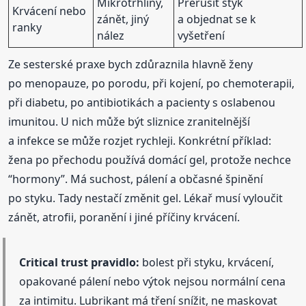
Mikrotrhliny,
Přerušit styk
Krvácení nebo
zánět, jiný
a objednat se k
ranky
nález
vyšetření
Ze sesterské praxe bych zdůraznila hlavně ženy
po menopauze, po porodu, při kojení, po chemoterapii,
při diabetu, po antibiotikách a pacienty s oslabenou
imunitou. U nich může být sliznice zranitelnější
a infekce se může rozjet rychleji. Konkrétní příklad:
žena po přechodu používá domácí gel, protože nechce
“hormony”. Má suchost, pálení a občasné špinění
po styku. Tady nestačí změnit gel. Lékař musí vyloučit
zánět, atrofii, poranění i jiné příčiny krvácení.
Critical trust pravidlo:
bolest při styku, krvácení,
opakované pálení nebo výtok nejsou normální cena
za intimitu. Lubrikant má tření snížit, ne maskovat