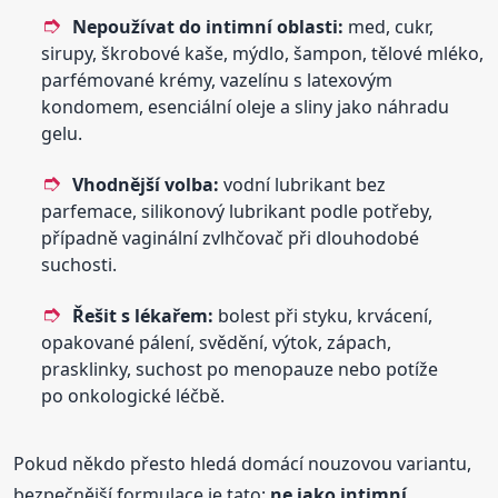
Nepoužívat do intimní oblasti:
med, cukr,
sirupy, škrobové kaše, mýdlo, šampon, tělové mléko,
parfémované krémy, vazelínu s latexovým
kondomem, esenciální oleje a sliny jako náhradu
gelu.
Vhodnější volba:
vodní lubrikant bez
parfemace, silikonový lubrikant podle potřeby,
případně vaginální zvlhčovač při dlouhodobé
suchosti.
Řešit s lékařem:
bolest při styku, krvácení,
opakované pálení, svědění, výtok, zápach,
prasklinky, suchost po menopauze nebo potíže
po onkologické léčbě.
Pokud někdo přesto hledá domácí nouzovou variantu,
bezpečnější formulace je tato:
ne jako intimní