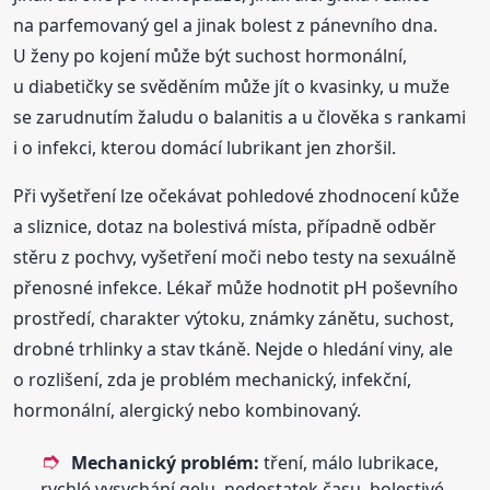
na parfemovaný gel a jinak bolest z pánevního dna.
U ženy po kojení může být suchost hormonální,
u diabetičky se svěděním může jít o kvasinky, u muže
se zarudnutím žaludu o balanitis a u člověka s rankami
i o infekci, kterou domácí lubrikant jen zhoršil.
Při vyšetření lze očekávat pohledové zhodnocení kůže
a sliznice, dotaz na bolestivá místa, případně odběr
stěru z pochvy, vyšetření moči nebo testy na sexuálně
přenosné infekce. Lékař může hodnotit pH poševního
prostředí, charakter výtoku, známky zánětu, suchost,
drobné trhlinky a stav tkáně. Nejde o hledání viny, ale
o rozlišení, zda je problém mechanický, infekční,
hormonální, alergický nebo kombinovaný.
Mechanický problém:
tření, málo lubrikace,
rychlé vysychání gelu, nedostatek času, bolestivé