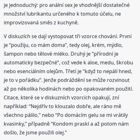
je jednoduchý: pro anální sex je vhodnější dostatečné
množství lubrikantu určeného k tomuto účelu, ne
improvizovaná směs z kuchyně.
V diskuzích se dají vystopovat tři vzorce chování. První
je “použiju, co mám doma”, tedy olej, krém, mýdlo,
šampon nebo tělové mléko. Druhý je “přírodní je
automaticky bezpečné”, což vede k aloe, medu, škrobu
nebo esenciálním olejům. Třetí je “když to nepálí hned,
je to v pořádku”. Jenže podráždění se může rozvinout
až po několika hodinách nebo po opakovaném použití.
Citace, které se v diskuzních vzorcích opakují, zní
například: “Nejdřív to klouzalo dobře, ale ráno mě
všechno pálilo,” nebo “Po domácím gelu se mi vrátily
kvasinky,” případně “Kondom praskl a až potom nám
došlo, že jsme použili olej.”