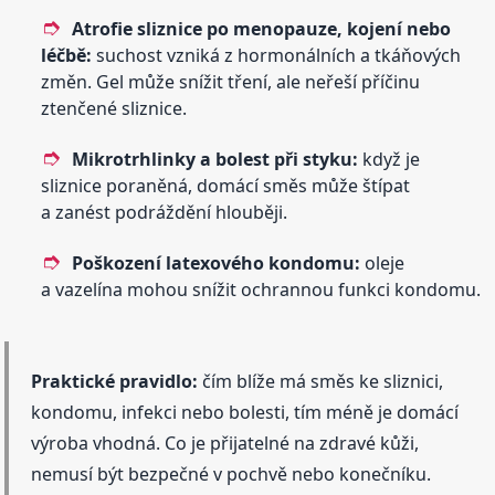
Atrofie sliznice po menopauze, kojení nebo
léčbě:
suchost vzniká z hormonálních a tkáňových
změn. Gel může snížit tření, ale neřeší příčinu
ztenčené sliznice.
Mikrotrhlinky a bolest při styku:
když je
sliznice poraněná, domácí směs může štípat
a zanést podráždění hlouběji.
Poškození latexového kondomu:
oleje
a vazelína mohou snížit ochrannou funkci kondomu.
Praktické pravidlo:
čím blíže má směs ke sliznici,
kondomu, infekci nebo bolesti, tím méně je domácí
výroba vhodná. Co je přijatelné na zdravé kůži,
nemusí být bezpečné v pochvě nebo konečníku.