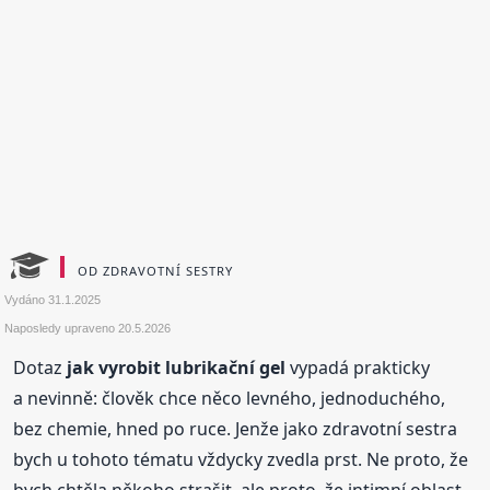
OD ZDRAVOTNÍ SESTRY
Vydáno
31.1.2025
Naposledy upraveno
20.5.2026
Dotaz
jak vyrobit lubrikační gel
vypadá prakticky
a nevinně: člověk chce něco levného, jednoduchého,
bez chemie, hned po ruce. Jenže jako zdravotní sestra
bych u tohoto tématu vždycky zvedla prst. Ne proto, že
bych chtěla někoho strašit, ale proto, že intimní oblast