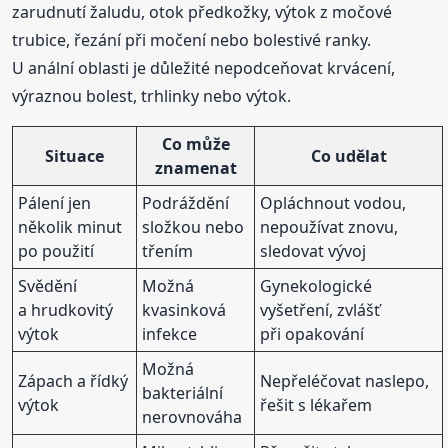
zarudnutí žaludu, otok předkožky, výtok z močové
trubice, řezání při močení nebo bolestivé ranky.
U anální oblasti je důležité nepodceňovat krvácení,
výraznou bolest, trhlinky nebo výtok.
Co může
Situace
Co udělat
znamenat
Pálení jen
Podráždění
Opláchnout vodou,
několik minut
složkou nebo
nepoužívat znovu,
po použití
třením
sledovat vývoj
Svědění
Možná
Gynekologické
a hrudkovitý
kvasinková
vyšetření, zvlášť
výtok
infekce
při opakování
Možná
Zápach a řídký
Nepřeléčovat naslepo,
bakteriální
výtok
řešit s lékařem
nerovnováha