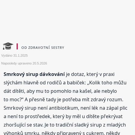
OD ZDRAVOTNÍ SESTRY
Vydáno
31.1.2025
Naposledy upraveno
20.5.2026
Smrkový sirup dávkování
je dotaz, který v praxi
slýchám hlavně od rodičů a babiček: „Kolik toho můžu
dát dítěti, aby mu to pomohlo na kašel, ale nebylo
to moc?“ A přesně tady je potřeba mít zdravý rozum.
Smrkový sirup není antibiotikum, není lék na zápal plic
a není to prostředek, který by měl u dítěte překrývat
zhoršující se stav. Je to tradiční sladký sirup z mladých
výhonků smrku, někdy připravený s cukrem, někdy