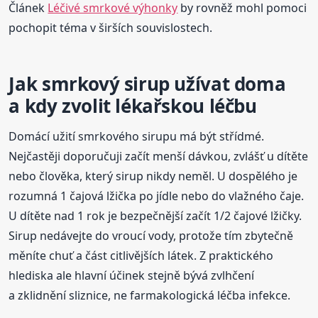
Článek
Léčivé smrkové výhonky
by rovněž mohl pomoci
pochopit téma v širších souvislostech.
Jak smrkový sirup užívat doma
a kdy zvolit lékařskou léčbu
Domácí užití smrkového sirupu má být střídmé.
Nejčastěji doporučuji začít menší dávkou, zvlášť u dítěte
nebo člověka, který sirup nikdy neměl. U dospělého je
rozumná 1 čajová lžička po jídle nebo do vlažného čaje.
U dítěte nad 1 rok je bezpečnější začít 1/2 čajové lžičky.
Sirup nedávejte do vroucí vody, protože tím zbytečně
měníte chuť a část citlivějších látek. Z praktického
hlediska ale hlavní účinek stejně bývá zvlhčení
a zklidnění sliznice, ne farmakologická léčba infekce.