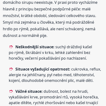
domácího sirupu neexistuje. V praxi proto vycházíme
hlavně z principu bezpečné podpůrné péče: malé
množství, krátké období, sledování celkového stavu.
Smysl má zejména u člověka, který má podrážděné
hrdlo po rýmě, pokašlává, ale není schvácený, nemá
dušnost a normálně pije.
Neškodnější situace:
suchý dráždivý kašel
po rýmě, škrábání v krku, lehké zahlenění bez
horečky, večerní pokašlávání po nachlazení.
Situace vyžadující opatrnost:
cukrovka, reflux,
alergie na jehličnany, pyl nebo med, těhotenství,
kojení, dlouhodobé onemocnění plic, malé děti.
Vážné situace:
dušnost, bolest na hrudi,
vykašlávání krve, promodrání rtů, vysoká horečka,
apatie dítěte, rychlé zhoršování nebo kašel trvající