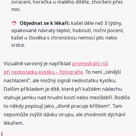
zvracení, horečka u malého dítěte, zhoršení přes
noc.
Objednat se k lékaři:
kašel déle než 3 týdny,
opakované návraty teplot, hubnutí, noční pocení,
kašel u člověka s chronickou nemocí plic nebo
srdce.
Vizuálně varovný je například
promodrání rtů
při nedostatku kyslíku – fotografie
. To není „silnější
nachlazení“, ale možný signál nedostatku kyslíku.
Dalším příkladem je dítě, které při každém nádechu
vtahuje jamku nad hrudní kostí nebo mezižebří. Rodiče
to někdy popisují jako „divně pracuje bříškem“. Tam
nepomůže zvýšit dávku sirupu, ale zhodnotit dýchání
lékařem.