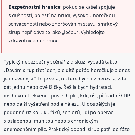
Bezpečnostní hranice:
pokud se kašel spojuje
s dušností, bolestí na hrudi, vysokou horečkou,
schváceností nebo zhoršováním stavu, smrkový
sirup nepřidávejte jako „léčbu“. Vyhledejte
zdravotnickou pomoc.
Typický nebezpečný scénář z diskuzí vypadá takto:
„Dávám sirup třetí den, ale dítě pořád horečkuje a dnes
je unavenější.“ To je věta, u které bych už neřešila, zda
dát jednu nebo dvě lžičky. Řešila bych hydrataci,
dechovou frekvenci, poslech plic, krk, uši, případně CRP
nebo další vyšetření podle nálezu. U dospělých je
podobné riziko u kuřáků, seniorů, lidí po operaci,
s oslabenou imunitou nebo s chronickým
onemocněním plic. Praktický dopad: sirup patří do fáze