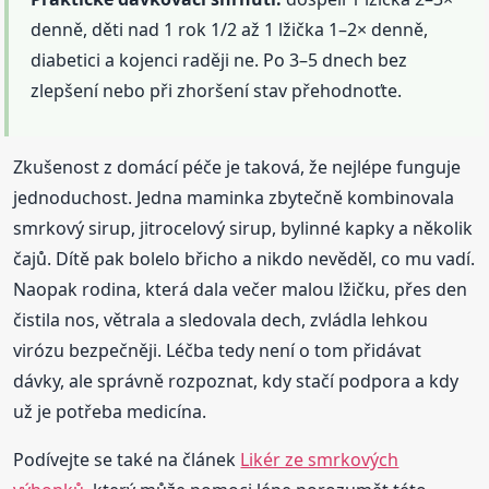
denně, děti nad 1 rok 1/2 až 1 lžička 1–2× denně,
diabetici a kojenci raději ne. Po 3–5 dnech bez
zlepšení nebo při zhoršení stav přehodnoťte.
Zkušenost z domácí péče je taková, že nejlépe funguje
jednoduchost. Jedna maminka zbytečně kombinovala
smrkový sirup, jitrocelový sirup, bylinné kapky a několik
čajů. Dítě pak bolelo břicho a nikdo nevěděl, co mu vadí.
Naopak rodina, která dala večer malou lžičku, přes den
čistila nos, větrala a sledovala dech, zvládla lehkou
virózu bezpečněji. Léčba tedy není o tom přidávat
dávky, ale správně rozpoznat, kdy stačí podpora a kdy
už je potřeba medicína.
Podívejte se také na článek
Likér ze smrkových