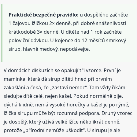
Praktické bezpečné pravidlo:
u dospělého začněte
1 čajovou lžičkou 2× denně, při dobré snášenlivosti
krátkodobě 3× denně. U dítěte nad 1 rok začněte
poloviční dávkou. U kojence do 12 měsíců smrkový
sirup, hlavně medový, nepodávejte.
V domácích diskuzích se opakují tři vzorce. První je
maminka, která dá sirup dítěti hned při prvním
zakašlání a čeká, že „zastaví nemoc“. Tam vždy říkám:
sledujte dítě celé, nejen kašel. Pokud normálně pije,
dýchá klidně, nemá vysoké horečky a kašel je po rýmě,
lžička sirupu může být rozumná podpora. Druhý vzorec
je dospělý, který užívá velké lžíce několikrát denně,
protože „přírodní nemůže uškodit“. U sirupu je ale