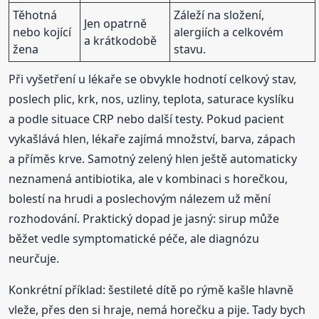
Těhotná
Záleží na složení,
Jen opatrně
nebo kojící
alergiích a celkovém
a krátkodobě
žena
stavu.
Při vyšetření u lékaře se obvykle hodnotí celkový stav,
poslech plic, krk, nos, uzliny, teplota, saturace kyslíku
a podle situace CRP nebo další testy. Pokud pacient
vykašlává hlen, lékaře zajímá množství, barva, zápach
a příměs krve. Samotný zelený hlen ještě automaticky
neznamená antibiotika, ale v kombinaci s horečkou,
bolestí na hrudi a poslechovým nálezem už mění
rozhodování. Praktický dopad je jasný: sirup může
běžet vedle symptomatické péče, ale diagnózu
neurčuje.
Konkrétní příklad: šestileté dítě po rýmě kašle hlavně
vleže, přes den si hraje, nemá horečku a pije. Tady bych