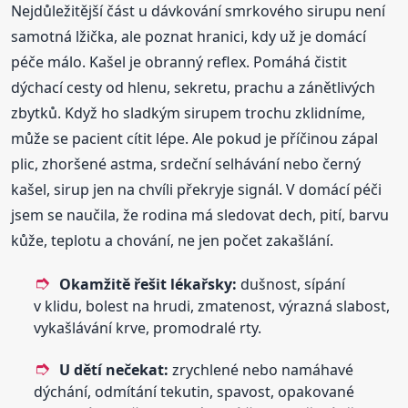
Nejdůležitější část u dávkování smrkového sirupu není
samotná lžička, ale poznat hranici, kdy už je domácí
péče málo. Kašel je obranný reflex. Pomáhá čistit
dýchací cesty od hlenu, sekretu, prachu a zánětlivých
zbytků. Když ho sladkým sirupem trochu zklidníme,
může se pacient cítit lépe. Ale pokud je příčinou zápal
plic, zhoršené astma, srdeční selhávání nebo černý
kašel, sirup jen na chvíli překryje signál. V domácí péči
jsem se naučila, že rodina má sledovat dech, pití, barvu
kůže, teplotu a chování, ne jen počet zakašlání.
Okamžitě řešit lékařsky:
dušnost, sípání
v klidu, bolest na hrudi, zmatenost, výrazná slabost,
vykašlávání krve, promodralé rty.
U dětí nečekat:
zrychlené nebo namáhavé
dýchání, odmítání tekutin, spavost, opakované