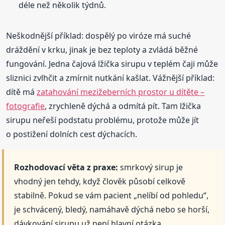
déle než několik týdnů.
Neškodnější příklad: dospělý po viróze má suché
dráždění v krku, jinak je bez teploty a zvládá běžné
fungování. Jedna čajová lžička sirupu v teplém čaji může
sliznici zvlhčit a zmírnit nutkání kašlat. Vážnější příklad:
dítě má
zatahování mezižeberních prostor u dítěte –
fotografie
, zrychleně dýchá a odmítá pít. Tam lžička
sirupu neřeší podstatu problému, protože může jít
o postižení dolních cest dýchacích.
Rozhodovací věta z praxe:
smrkový sirup je
vhodný jen tehdy, když člověk působí celkově
stabilně. Pokud se vám pacient „nelíbí od pohledu“,
je schvácený, bledý, namáhavě dýchá nebo se horší,
dávkování sirupu už není hlavní otázka.