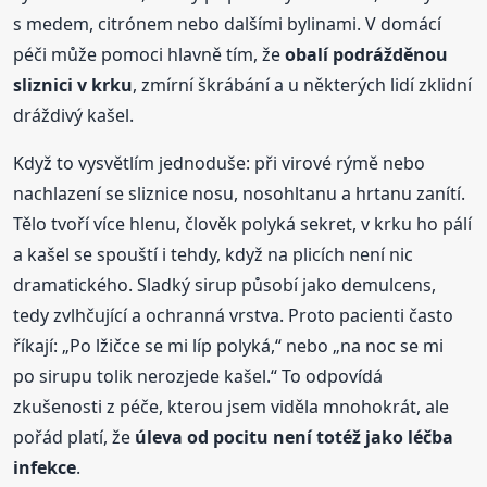
s medem, citrónem nebo dalšími bylinami. V domácí
péči může pomoci hlavně tím, že
obalí podrážděnou
sliznici v krku
, zmírní škrábání a u některých lidí zklidní
dráždivý kašel.
Když to vysvětlím jednoduše: při virové rýmě nebo
nachlazení se sliznice nosu, nosohltanu a hrtanu zanítí.
Tělo tvoří více hlenu, člověk polyká sekret, v krku ho pálí
a kašel se spouští i tehdy, když na plicích není nic
dramatického. Sladký sirup působí jako demulcens,
tedy zvlhčující a ochranná vrstva. Proto pacienti často
říkají: „Po lžičce se mi líp polyká,“ nebo „na noc se mi
po sirupu tolik nerozjede kašel.“ To odpovídá
zkušenosti z péče, kterou jsem viděla mnohokrát, ale
pořád platí, že
úleva od pocitu není totéž jako léčba
infekce
.