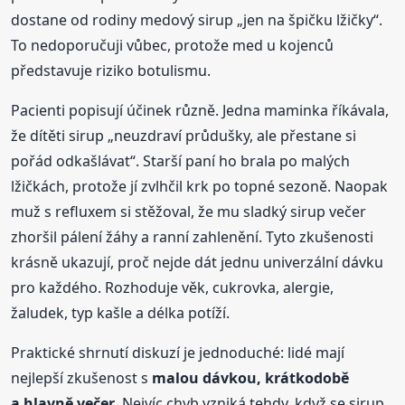
dostane od rodiny medový sirup „jen na špičku lžičky“.
To nedoporučuji vůbec, protože med u kojenců
představuje riziko botulismu.
Pacienti popisují účinek různě. Jedna maminka říkávala,
že dítěti sirup „neuzdraví průdušky, ale přestane si
pořád odkašlávat“. Starší paní ho brala po malých
lžičkách, protože jí zvlhčil krk po topné sezoně. Naopak
muž s refluxem si stěžoval, že mu sladký sirup večer
zhoršil pálení žáhy a ranní zahlenění. Tyto zkušenosti
krásně ukazují, proč nejde dát jednu univerzální dávku
pro každého. Rozhoduje věk, cukrovka, alergie,
žaludek, typ kašle a délka potíží.
Praktické shrnutí diskuzí je jednoduché: lidé mají
nejlepší zkušenost s
malou dávkou, krátkodobě
a hlavně večer
. Nejvíc chyb vzniká tehdy, když se sirup