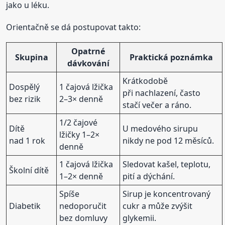
jako u léku.
Orientačně se dá postupovat takto:
Opatrné
Skupina
Praktická poznámka
dávkování
Krátkodobě
Dospělý
1 čajová lžička
při nachlazení, často
bez rizik
2–3× denně
stačí večer a ráno.
1/2 čajové
Dítě
U medového sirupu
lžičky 1–2×
nad 1 rok
nikdy ne pod 12 měsíců.
denně
1 čajová lžička
Sledovat kašel, teplotu,
Školní dítě
1–2× denně
pití a dýchání.
Spíše
Sirup je koncentrovaný
Diabetik
nedoporučit
cukr a může zvýšit
bez domluvy
glykemii.