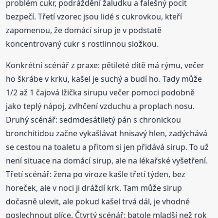
problém cukr, podráždění žaludku a falešný pocit
bezpečí. Třetí vzorec jsou lidé s cukrovkou, kteří
zapomenou, že domácí sirup je v podstatě
koncentrovaný cukr s rostlinnou složkou.
Konkrétní scénář z praxe: pětileté dítě má rýmu, večer
ho škrábe v krku, kašel je suchý a budí ho. Tady může
1/2 až 1 čajová lžička sirupu večer pomoci podobně
jako teplý nápoj, zvlhčení vzduchu a proplach nosu.
Druhý scénář: sedmdesátiletý pán s chronickou
bronchitidou začne vykašlávat hnisavý hlen, zadýchává
se cestou na toaletu a přitom si jen přidává sirup. To už
není situace na domácí sirup, ale na lékařské vyšetření.
Třetí scénář: žena po viroze kašle třetí týden, bez
horeček, ale v noci ji dráždí krk. Tam může sirup
dočasně ulevit, ale pokud kašel trvá dál, je vhodné
poslechnout plíce. Čtvrtý scénář: batole mladší než rok