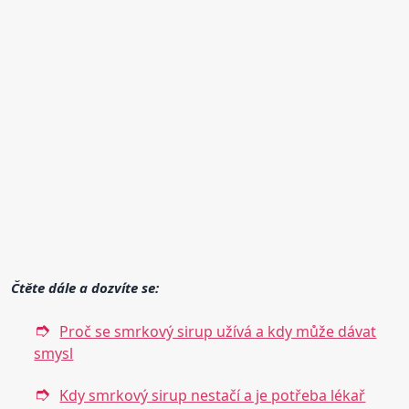
Čtěte dále a dozvíte se:
Proč se smrkový sirup užívá a kdy může dávat
smysl
Kdy smrkový sirup nestačí a je potřeba lékař