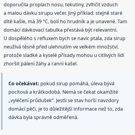
doporučila proplach nosu, tekutiny, zvlhčit vzduch
a malou dávku sirupu večer. Jiný příklad: stejně staré
dítě kašle, má 39 °C, bolí ho hrudník a je unavené. Tam
domácí dávkovací tabulka přestává být relevantní.
U dospělého s refluxem bych se navíc ptala, zda sirup
neužívá těsně před ulehnutím ve velkém množství,
protože sladké a kyselé přísady mohou u citlivých lidí
zhoršit pálení žáhy a ranní kašel.
Co očekávat:
pokud sirup pomáhá, úleva bývá
pocitová a krátkodobá. Nemá se čekat okamžité
„vyléčení průdušek“. Jestli se stav horší navzdory
domácí péči, je to důležitější informace než to, zda
dávka byla správně odměřená.