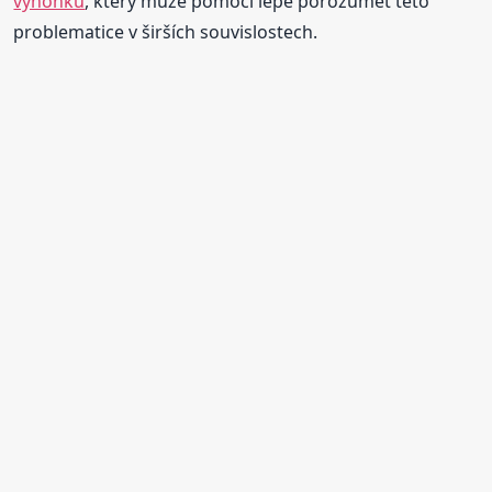
výhonků
, který může pomoci lépe porozumět této
problematice v širších souvislostech.