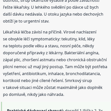
dušnost, sirup okamžitě vysaďte a podle závažnosti
řešte lékařsky. U lehkého svědění po dávce už bych
další dávku nedávala. U otoku jazyka nebo dechových
obtíží je to urgentní stav.
Lékařská léčba závisí na příčině. Virové nachlazení
se obvykle léčí symptomaticky: tekutiny, klid, léky
na teplotu podle věku a stavu, nosní péče, někdy
doporučené přípravky z lékárny. Bakteriální angína,
zápal plic, zhoršení astmatu nebo chronická obstrukční
plicní nemoc už mají jiný postup. Tam může být potřeba
vyšetření, antibiotikum, inhalace, bronchodilatancia,
kortikoid nebo jiné cílené řešení. Smrkový sirup
v takové situaci může zůstat maximálně jako doplněk
po domluvě, nikdy jako náhrada.
Praktické dávkovací shrnutí:
dospělí 1 lžička 2–3×