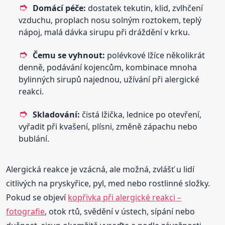
Domácí péče:
dostatek tekutin, klid, zvlhčení
vzduchu, proplach nosu solným roztokem, teplý
nápoj, malá dávka sirupu při dráždění v krku.
Čemu se vyhnout:
polévkové lžíce několikrát
denně, podávání kojencům, kombinace mnoha
bylinných sirupů najednou, užívání při alergické
reakci.
Skladování:
čistá lžička, lednice po otevření,
vyřadit při kvašení, plísni, změně zápachu nebo
bublání.
Alergická reakce je vzácná, ale možná, zvlášť u lidí
citlivých na pryskyřice, pyl, med nebo rostlinné složky.
Pokud se objeví
kopřivka při alergické reakci –
fotografie
, otok rtů, svědění v ústech, sípání nebo