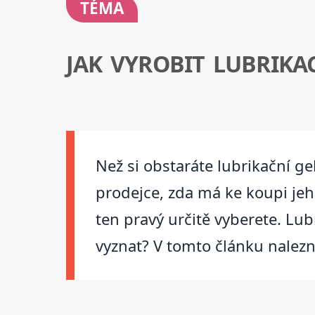
TÉMA
JAK VYROBIT LUBRIKA
Než si obstaráte lubrikační ge
prodejce, zda má ke koupi jeho
ten pravý určitě vyberete. Lu
vyznat? V tomto článku nalezn