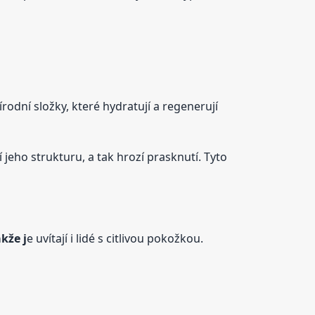
rodní složky, které hydratují a regenerují
jeho strukturu, a tak hrozí prasknutí. Tyto
kže j
e uvítají i lidé s citlivou pokožkou.