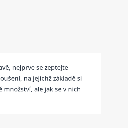
avě, nejprve se zeptejte
oušení, na jejichž základě si
 množství, ale jak se v nich