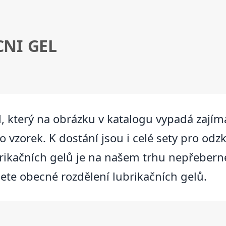
CNI GEL
l, který na obrázku v katalogu vypadá zajím
 vzorek. K dostání jsou i celé sety pro odzk
brikačních gelů je na našem trhu nepřeberné
ete obecné rozdělení lubrikačních gelů.