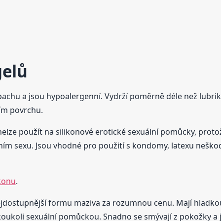
gel
ů
ápachu a jsou hypoalergenní. Vydrží poměrně déle než lubrik
jím povrchu.
 nelze použít na silikonové erotické sexuální pomůcky, protož
lním sexu. Jsou vhodné pro použití s kondomy, latexu neškod
ikonu
.
nejdostupnější formu maziva za rozumnou cenu. Mají hladkou
oukoli sexuální pomůckou. Snadno se smývají z pokožky a 