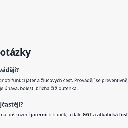
 otázky
vádějí?
notí funkci jater a žlučových cest. Provádějí se preventivně,
e únava, bolesti břicha či žloutenka.
jčastěji?
jí na poškození
jaterní
ch buněk, a dále
GGT a alkalická fos