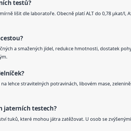
ní
ch testů?
rně lišit dle laboratoře. Obecně platí ALT do 0,78 µkat/l, A
 cestou?
učných a smažených jídel, redukce hmotnosti, dostatek po
ým.
delníček?
 na lehce stravitelných potravinách, libovém mase, zelenin
ch
jaterní
ch testech?
ví tuků, které mohou játra zatěžovat. U osob se zvýšeným