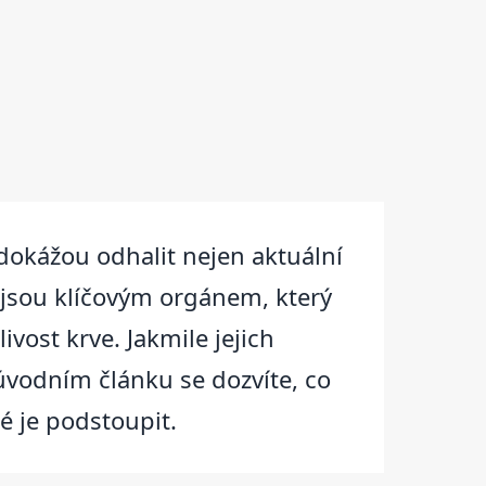
 dokážou odhalit nejen aktuální
ra jsou klíčovým orgánem, který
vost krve. Jakmile jejich
úvodním článku se dozvíte, co
né je podstoupit.