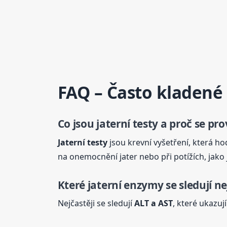
FAQ – Často kladené
Co jsou
jaterní
testy a proč se pro
Jaterní
testy
jsou krevní vyšetření, která hod
na onemocnění jater nebo při potížích, jako j
Které
jaterní
enzymy
se sledují ne
Nejčastěji se sledují
ALT a AST
, které ukazu