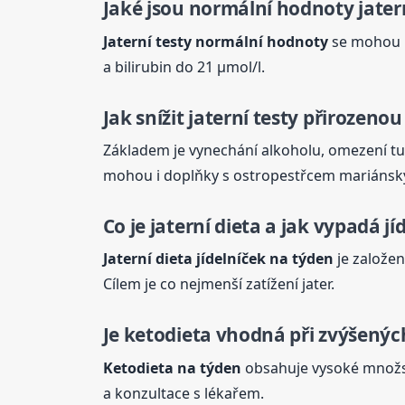
Jaké jsou normální hodnoty
jater
Jaterní
testy normální hodnoty
se mohou mí
a bilirubin do 21 µmol/l.
Jak snížit
jaterní
testy přirozenou
Základem je vynechání alkoholu, omezení t
mohou i doplňky s ostropestřcem mariánsk
Co je
jaterní
dieta a jak vypadá jí
Jaterní
dieta jídelníček na týden
je založen
Cílem je co nejmenší zatížení jater.
Je ketodieta vhodná při zvýšený
Ketodieta na týden
obsahuje vysoké množst
a konzultace s lékařem.