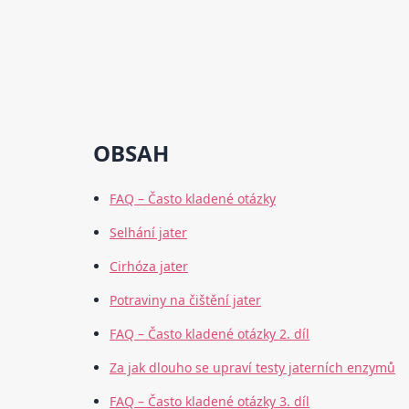
OBSAH
FAQ – Často kladené otázky
Selhání jater
Cirhóza jater
Potraviny na čištění jater
FAQ – Často kladené otázky 2. díl
Za jak dlouho se upraví testy jaterních enzymů
FAQ – Často kladené otázky 3. díl