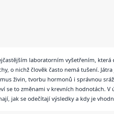
nejčastějším laboratorním vyšetřením, která
ruchy, o nichž člověk často nemá tušení. Ját
smus živin, tvorbu hormonů i správnou srážli
eví se to změnami v krevních hodnotách. V 
ají, jak se odečítají výsledky a kdy je vhod