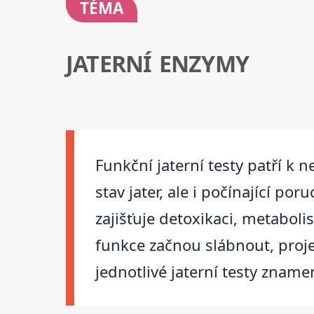
TÉMA
JATERNÍ ENZYMY
Funkční jaterní testy patří k 
stav jater, ale i počínající po
zajišťuje detoxikaci, metaboli
funkce začnou slábnout, proj
jednotlivé jaterní testy znamen