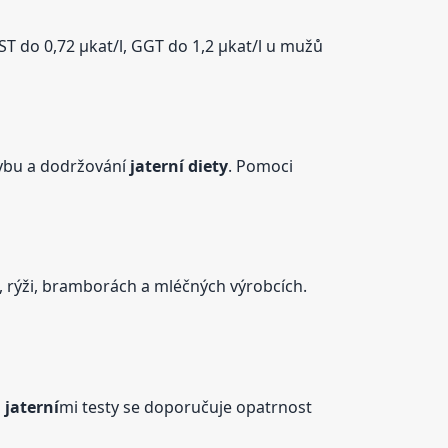
ST do 0,72 µkat/l, GGT do 1,2 µkat/l u mužů
hybu a dodržování
jaterní
diety
. Pomoci
ě, rýži, bramborách a mléčných výrobcích.
i
jaterní
mi testy se doporučuje opatrnost