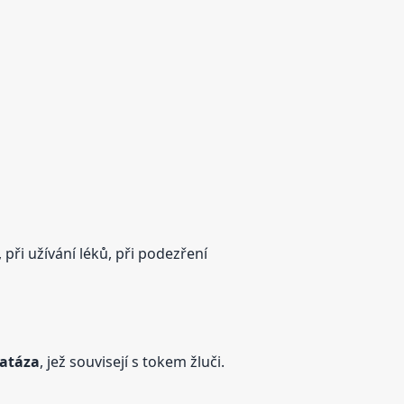
 při užívání léků, při podezření
fatáza
, jež souvisejí s tokem žluči.