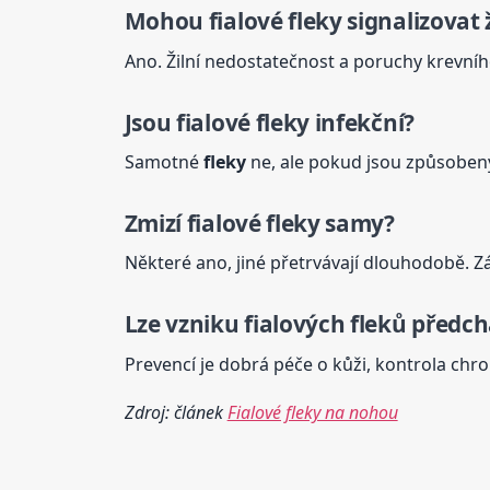
Mohou fialové
fleky
signalizovat 
Ano. Žilní nedostatečnost a poruchy krevníh
Jsou fialové
fleky
infekční?
Samotné
fleky
ne, ale pokud jsou způsobeny 
Zmizí fialové
fleky
samy?
Některé ano, jiné přetrvávají dlouhodobě. Zále
Lze vzniku fialových fleků předc
Prevencí je dobrá péče o kůži, kontrola chr
Zdroj: článek
Fialové fleky na nohou