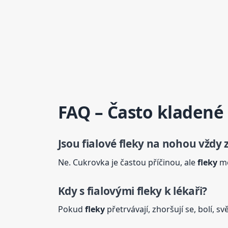
FAQ – Často kladené
Jsou fialové
fleky
na nohou vždy 
Ne. Cukrovka je častou příčinou, ale
fleky
mo
Kdy s fialovými
fleky
k lékaři?
Pokud
fleky
přetrvávají, zhoršují se, bolí, 