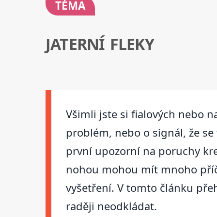
TÉMA
JATERNÍ FLEKY
Všimli jste si fialových nebo 
problém, nebo o signál, že se
první upozorní na poruchy kr
nohou mohou mít mnoho příčin
vyšetření. V tomto článku přeh
raději neodkládat.