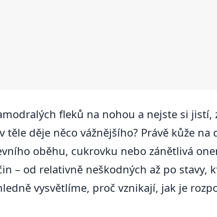
namodralých fleků na nohou a nejste si jistí,
 v těle děje něco vážnějšího? Právě kůže na
evního oběhu, cukrovku nebo zánětlivá onem
 – od relativně neškodných až po stavy, k
ledně vysvětlíme, proč vznikají, jak je rozp