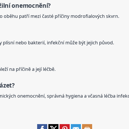
žilní onemocnění?
o oběhu patří mezi časté příčiny modrofialových skvrn.
plísní nebo bakterií, infekční může být jejich původ.
ží na příčině a její léčbě.
házet?
onických onemocnění, správná hygiena a včasná léčba infekc